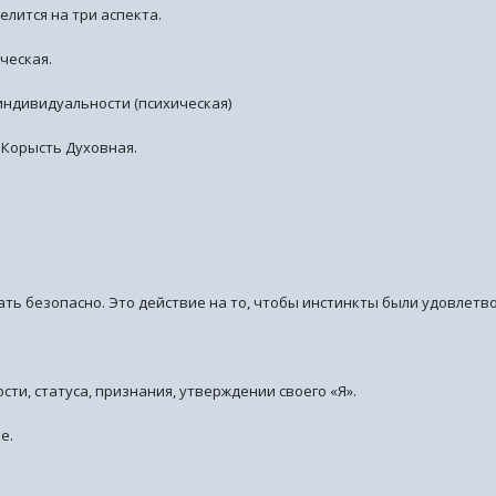
елится на три аспекта.
ческая.
индивидуальности (психическая)
 Корысть Духовная.
вать безопасно. Это действие на то, чтобы инстинкты были удовлетв
ти, статуса, признания, утверждении своего «Я».
е.