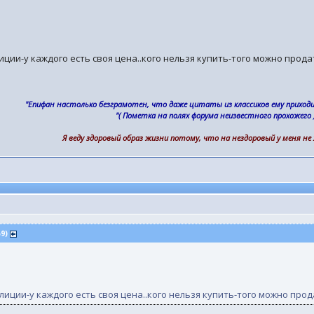
иции-у каждого есть своя цена..кого нельзя купить-того можно продат
"Епифан настолько безграмотен, что даже цитаты из классиков ему прихо
"( Пометка на полях форума неизвестного прохожего )
Я веду здоровый образ жизни потому, что на нездоровый у меня не
59)
лиции-у каждого есть своя цена..кого нельзя купить-того можно прод