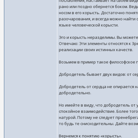
послабления, настаивает на своем виде
рано или поздно обернется боком. Вед
носом в его корысть. Достаточно понять
разочарования, и всегда можно найти 
языке человеческой корысти.
Эго и корысть неразделимы. Вы можете
Отвечаю: Эти элементы относятся к Зр
реализации своих истинных качеств.
Возьмем в пример такое философское 
Добродетель бывает двух видов: от сер
Добродетель от сердца не опирается на
добродетельно.
Но имейте в виду, что добродетель от 
спокойное взаимодействие. Более того
натурой. Потому не следует пренебрег
то будь те снисходительны. Дайте во
Вернемся к понятию «корысть».