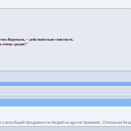
етил Коровьев, -- действительно свистнуто,
о очень средне!"
с о всеобщей продажности людей на дух не приемлю...Сплошная безд