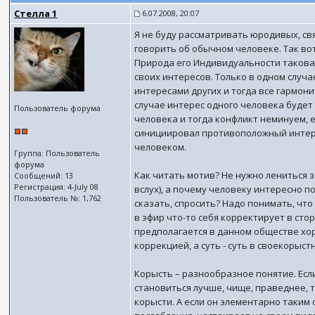
Стелла 1
6.07.2008, 20:07
Я не буду рассматривать юродивых, свя
говорить об обычном человеке. Так во
Природа его Индивидуальности такова,
своих интересов. Только в одном случа
интересами других и тогда все гармони
случае интерес одного человека будет
Пользователь форума
человека и тогда конфликт неминуем, е
синициировал противоположный интере
человеком.
Группа: Пользователь
форума
Как читать мотив? Не нужно лениться 
Сообщений: 13
Регистрация: 4-July 08
вслух), а почему человеку интересно п
Пользователь №: 1,762
сказать, спросить? Надо понимать, чт
в эфир что-то себя корректирует в стор
предполагается в данном обществе хор
коррекцией, а суть - суть в своекорыст
Корысть – разнообразное понятие. Если
становиться лучше, чище, праведнее, т
корысти. А если он элементарно таким