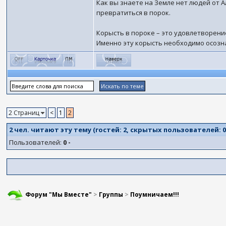
Как вы знаете на Земле нет людей от А
превратиться в порок.
Корысть в пороке – это удовлетворени
Именно эту корысть необходимо осозна
2 Страниц
<
1
2
2 чел. читают эту тему (гостей:
2
, скрытых пользователей:
Пользователей:
0 -
Форум "Мы Вместе"
>
Группы
>
Поумничаем!!!