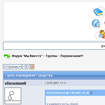
До
Форум "Мы Вместе"
>
Группы
>
Поумничаем!!!
2 Страниц
<
1
2
Цель оправдывает средства.
обалдевший
8.09.2007, 11:11
QUOTE(Anatoli @ 7.09.2007, 23:18)
у каждого есть порог.