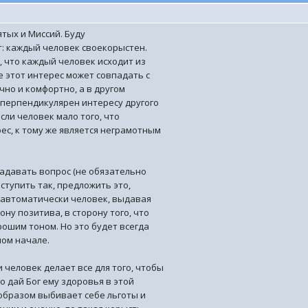
тых и Миссий. Буду
т: каждый человек своекорыстен.
 что каждый человек исходит из
е этот интерес может совпадать с
чно и комфортно, а в другом
 перпендикулярен интересу другого
сли человек мало того, что
с, к тому же является неграмотным
задавать вопрос (не обязательно
оступить так, предложить это,
о автоматически человек, выдавая
ону позитива, в сторону того, что
ошим тоном. Но это будет всегда
ном начале.
 человек делает все для того, чтобы
о дай Бог ему здоровья в этой
 образом выбивает себе льготы и