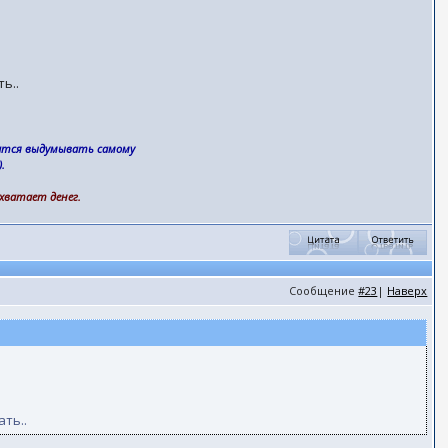
ь..
дится выдумывать самому
.
 хватает денег.
Сообщение
#23
|
Наверх
ать..