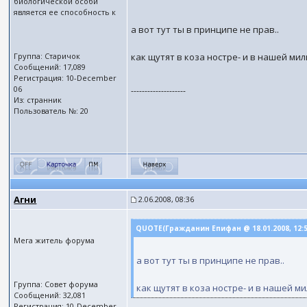
биологической особи
является ее способность к
а вот тут ты в принципе не прав..
Группа: Старичок
как щутят в коза ностре- и в нашей мил
Сообщений: 17,089
Регистрация: 10-December
06
--------------------
Из: странник
Пользователь №: 20
Агни
2.06.2008, 08:36
QUOTE(Гражданин Епифан @ 18.01.2008, 12:
Мега житель форума
а вот тут ты в принципе не прав..
Группа: Совет форума
как щутят в коза ностре- и в нашей ми
Сообщений: 32,081
Регистрация: 10-December