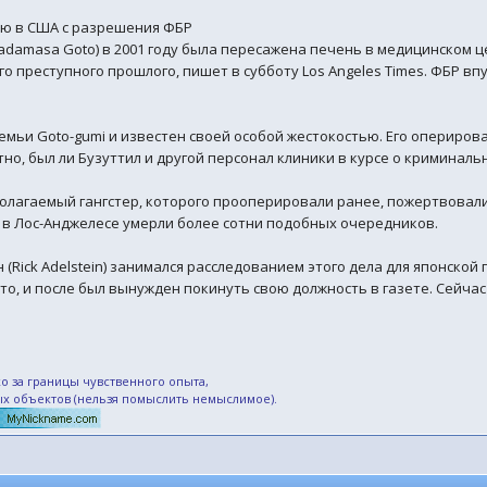
ию в США с разрешения ФБР
adamasa Goto) в 2001 году была пересажена печень в медицинском це
о преступного прошлого, пишет в субботу Los Angeles Times. ФБР вп
мьи Goto-gumi и известен своей особой жестокостью. Его оперировал 
но, был ли Бузуттил и другой персонал клиники в курсе о криминальн
олагаемый гангстер, которого прооперировали ранее, пожертвовали 
а в Лос-Анджелесе умерли более сотни подобных очередников.
Rick Adelstein) занимался расследованием этого дела для японской г
Гото, и после был вынужден покинуть свою должность в газете. Сей
о за границы чувственного опыта,
ых объектов (нельзя помыслить немыслимое).