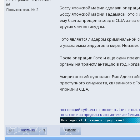
06
Боссу японской мафии сделали операц
Пользователь №: 2
Боссу японской мафии Тадамаса Гото (T
ему был запрещен въезд в США из-за ег
других членов якудзы.
Гото является лидером криминальной се
и уважаемых хирургов в мире. Неизвест
После операции Гото и еще один предп
органы на трансплантацию в год, когд
Американский журналист Рик Аделстайн (
преступного синдиката, связанного с 
Японии и США.
--------------------
познающий субъект не может выйти не тольк
но также и за пределы мира интеллигибельн