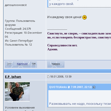
у каждого свой.
дапошлооновсё
И каждому своя цена!
Группа: Пользователь
форума
Сообщений: 24,579
--------------------
Регистрация: 10-December
Свистнуто, не спорю, -- снисходительно зам
06
но, если говорить беспристрастно, свистнут
Из: Санкт-Петербург
Пользователь №: 12
Справедливости нет.
Админ.
E.P. Iphan
18.01.2008, 13:59
QUOTE(Aleks @ 7.09.2007, 22:12)
Разжовывать не надо, поскольку тези
Условием выживания