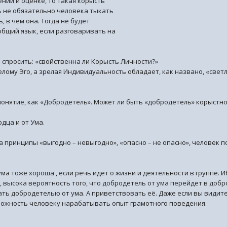
нии и оценке, то такая корысть
ь не обязательно человека тыкать
, в чем она. Тогда не будет
общий язык, если разговаривать на
 спросить: «свойственна ли Корысть Личности?»
елому Эго, а зрелая Индивидуальность обладает, как названо, «свет
понятие, как «Добродетель». Может ли быть «добродетель» корыстн
дца и от Ума.
 принципы «выгодно – невыгодно», «опасно – не опасно», человек по
ума тоже хороша , если речь идет о жизни и деятельности в группе. 
, высока вероятность того, что добродетель от ума перейдет в добр
ать добродетелью от ума. А приветствовать её. Даже если вы видите
зможность человеку нарабатывать опыт грамотного поведения.