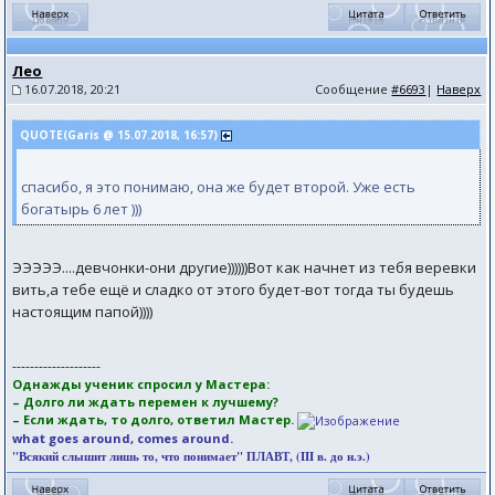
Лео
16.07.2018, 20:21
Сообщение
#6693
|
Наверх
QUOTE(Garis @ 15.07.2018, 16:57)
спасибо, я это понимаю, она же будет второй. Уже есть
богатырь 6 лет )))
ЭЭЭЭЭ....девчонки-они другие))))))Вот как начнет из тебя веревки
вить,а тебе ещё и сладко от этого будет-вот тогда ты будешь
настоящим папой))))
--------------------
Однажды ученик спросил у Мастера:
– Долго ли ждать перемен к лучшему?
– Если ждать, то долго, ответил Мастер.
what goes around, comes around.
"Всякий слышит лишь то, что понимает" ПЛАВТ, (III в. до н.э.)