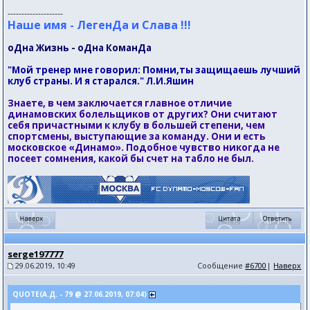
--------------------
Наше имя - ЛегенДа и Слава !!!
оДна Жизнь - оДна КоманДа
"Мой тренер мне говорил: Помни,ты защищаешь лучший
клуб страны. И я старался." Л.И.Яшин
Знаете, в чем заключается главное отличие
динамовских болельщиков от других? Они считают
себя причастными к клубу в большей степени, чем
спортсмены, выступающие за команду. Они и есть
московское «Динамо». Подобное чувство никогда не
посеет сомнения, какой бы счет на табло не был.
serge197777
29.06.2019, 10:49
Сообщение
#6700
|
Наверх
QUOTE(А.Д. - 79 @ 27.06.2019, 07:04)