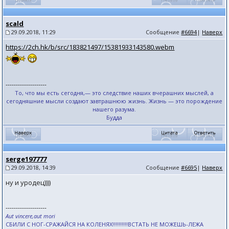
scald
29.09.2018, 11:29
Сообщение
#6694
|
Наверх
https://2ch.hk/b/src/183821497/15381933143580.webm
--------------------
То, что мы есть сегодня,— это следствие наших вчерашних мыслей, а
сегодняшние мысли создают завтрашнюю жизнь. Жизнь — это порождение
нашего разума.
Будда
serge197777
29.09.2018, 14:39
Сообщение
#6695
|
Наверх
ну и уродец))))
--------------------
Aut vincere,aut mori
СБИЛИ С НОГ-СРАЖАЙСЯ НА КОЛЕНЯХ!!!!!!!!!!ВСТАТЬ НЕ МОЖЕШЬ-ЛЕЖА