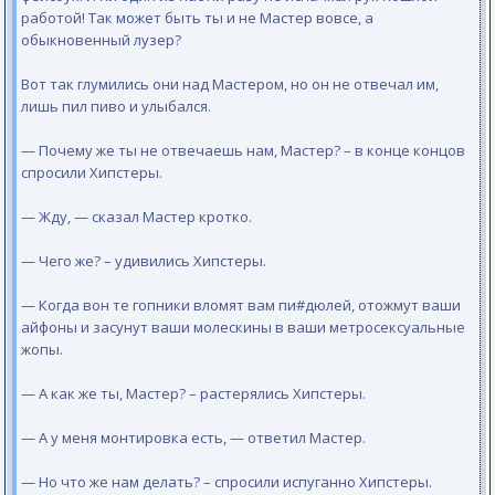
работой! Так может быть ты и не Мастер вовсе, а
обыкновенный лузер?
Вот так глумились они над Мастером, но он не отвечал им,
лишь пил пиво и улыбался.
— Почему же ты не отвечаешь нам, Мастер? – в конце концов
спросили Хипстеры.
— Жду, — сказал Мастер кротко.
— Чего же? – удивились Хипстеры.
— Когда вон те гопники вломят вам пи#дюлей, отожмут ваши
айфоны и засунут ваши молескины в ваши метросексуальные
жопы.
— А как же ты, Мастер? – растерялись Хипстеры.
— А у меня монтировка есть, — ответил Мастер.
— Но что же нам делать? – спросили испуганно Хипстеры.