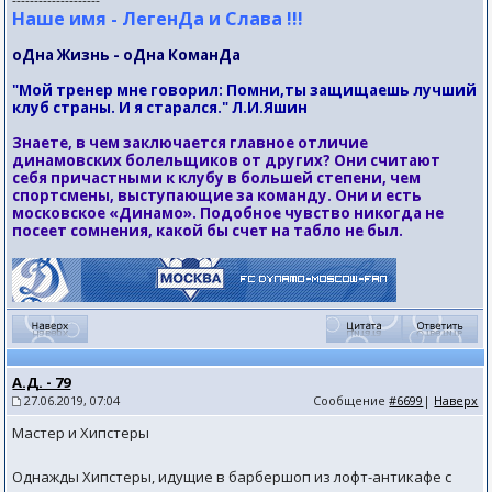
--------------------
Наше имя - ЛегенДа и Слава !!!
оДна Жизнь - оДна КоманДа
"Мой тренер мне говорил: Помни,ты защищаешь лучший
клуб страны. И я старался." Л.И.Яшин
Знаете, в чем заключается главное отличие
динамовских болельщиков от других? Они считают
себя причастными к клубу в большей степени, чем
спортсмены, выступающие за команду. Они и есть
московское «Динамо». Подобное чувство никогда не
посеет сомнения, какой бы счет на табло не был.
А.Д. - 79
27.06.2019, 07:04
Сообщение
#6699
|
Наверх
Мастер и Хипстеры
Однажды Хипстеры, идущие в барбершоп из лофт-антикафе с