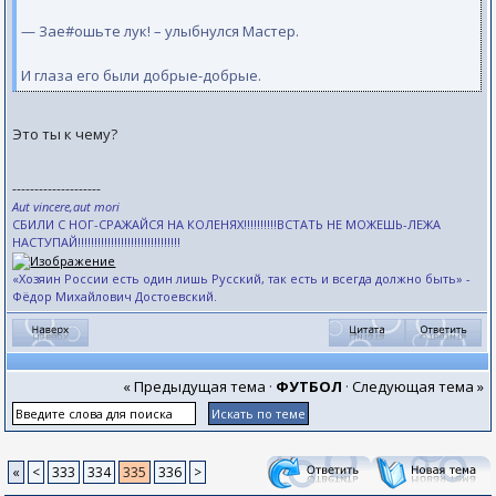
— Зае#ошьте лук! – улыбнулся Мастер.
И глаза его были добрые-добрые.
Это ты к чему?
--------------------
Aut vincere,aut mori
СБИЛИ С НОГ-СРАЖАЙСЯ НА КОЛЕНЯХ!!!!!!!!!!ВСТАТЬ НЕ МОЖЕШЬ-ЛЕЖА
НАСТУПАЙ!!!!!!!!!!!!!!!!!!!!!!!!!!!!!!!
«Хозяин России есть один лишь Русский, так есть и всегда должно быть» -
Фёдор Михайлович Достоевский.
« Предыдущая тема
·
ФУТБОЛ
·
Следующая тема »
«
<
333
334
335
336
>