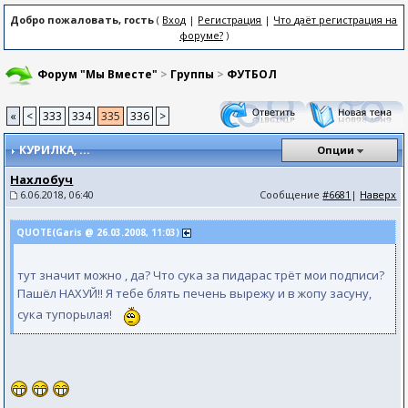
Добро пожаловать, гость
(
Вход
|
Регистрация
|
Что даёт регистрация на
форуме?
)
Форум "Мы Вместе"
>
Группы
>
ФУТБОЛ
«
<
333
334
335
336
>
КУРИЛКА
, ...
Опции
Нахлобуч
6.06.2018, 06:40
Сообщение
#6681
|
Наверх
QUOTE(Garis @ 26.03.2008, 11:03)
тут значит можно , да? Что сука за пидарас трёт мои подписи?
Пашёл НАХУЙ!! Я тебе блять печень вырежу и в жопу засуну,
сука тупорылая!