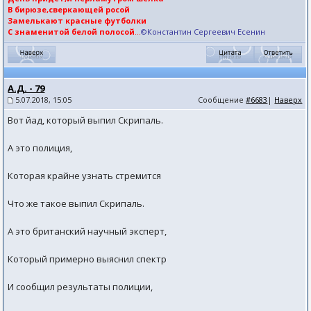
В бирюзе,сверкающей росой
Замелькают красные футболки
С знаменитой белой полосой
...
©Константин Сергеевич Есенин
А.Д. - 79
5.07.2018, 15:05
Сообщение
#6683
|
Наверх
Вот йад, который выпил Скрипаль.
А это полиция,
Которая крайне узнать стремится
Что же такое выпил Скрипаль.
А это британский научный эксперт,
Который примерно выяснил спектр
И сообщил результаты полиции,