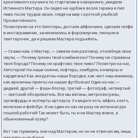
креативного коучинга по стартапам в коворкинге, увидели
Истинного Мастера. Он сидел на чурбаке возле гаража и пил
пиво после трудов своих, глядя на мир с кроткой улыбкой
Просветлённого.
Посмотрели на это Хипстеры, достали айфончики, сделали селфи
в инстаграммчик, зачекинились в форскверчик, писнули в
твиттерочек, да и решили Мастера подъе#ать.
— Скажи нам, о Мастер, — завели они разговор, отхлебнув свои
смузи, — Почему грязен твой комбинезон? Почему не стрижена
твоя борода? Почему не крафтово твое пиво? Посмотри на нас,
Хипстеров! На наши скинни, лофтеры, хомбурги, конверсы и
кардиганы! Как аккуратны наши бородки, как чист наш маникюр,
как ироничны принты на наших футболках! Один из нас —
диджей, другой — фэшн-блогер, третий — фотограф, четвертый
— светский обозреватель. Все мы веганы, метросексуалы,
органфудцы и эксперты артхауса. У каждого есть айфон, клатч,
молескин и фейсбук. И ни один из нас ни разу не испачкал рук
пошлой работой! Так может быть ты и не Мастер вовсе, а
обыкновенный лузер?
Вот так глумились они над Мастером, но он не отвечал им, лишь
пил пиво и улыбался.