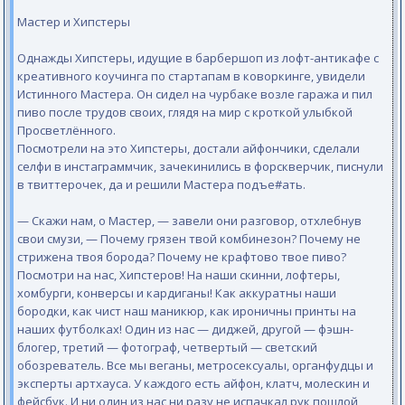
Мастер и Хипстеры
Однажды Хипстеры, идущие в барбершоп из лофт-антикафе с
креативного коучинга по стартапам в коворкинге, увидели
Истинного Мастера. Он сидел на чурбаке возле гаража и пил
пиво после трудов своих, глядя на мир с кроткой улыбкой
Просветлённого.
Посмотрели на это Хипстеры, достали айфончики, сделали
селфи в инстаграммчик, зачекинились в форскверчик, писнули
в твиттерочек, да и решили Мастера подъе#ать.
— Скажи нам, о Мастер, — завели они разговор, отхлебнув
свои смузи, — Почему грязен твой комбинезон? Почему не
стрижена твоя борода? Почему не крафтово твое пиво?
Посмотри на нас, Хипстеров! На наши скинни, лофтеры,
хомбурги, конверсы и кардиганы! Как аккуратны наши
бородки, как чист наш маникюр, как ироничны принты на
наших футболках! Один из нас — диджей, другой — фэшн-
блогер, третий — фотограф, четвертый — светский
обозреватель. Все мы веганы, метросексуалы, органфудцы и
эксперты артхауса. У каждого есть айфон, клатч, молескин и
фейсбук. И ни один из нас ни разу не испачкал рук пошлой