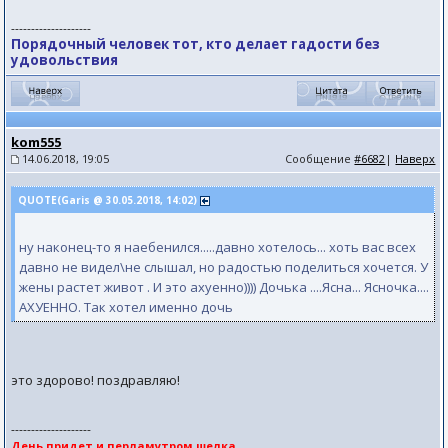
--------------------
Порядочный человек тот, кто делает гадости без
удовольствия
kom555
14.06.2018, 19:05
Сообщение
#6682
|
Наверх
QUOTE(Garis @ 30.05.2018, 14:02)
ну наконец-то я наебенился.....давно хотелось... хоть вас всех
давно не видел\не слышал, но радостью поделиться хочется. У
жены растет живот . И это ахуенно)))) Дочька ....Ясна... Ясночка....
АХУЕННО. Так хотел именно дочь
это здорово! поздравляю!
--------------------
День придет,и перламутром шелка