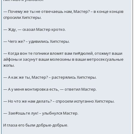
— Почему же ты не отвечаешь нам, Мастер? – в конце концов
спросили Хипстеры.
— Жду, — сказал Мастер кротко.
— Чего же? – удивились Хипстеры.
— Когда вон те гопники вломят вам пи#дюлей, отожмут ваши
айфоны и засунут ваши молескины в ваши метросексуальные
жопы.
— А как же ты, Мастер? – растерялись Хипстеры.
— А у меня монтировка есть, — ответил Мастер.
— Но что же нам делать? – спросили испуганно Хипстеры.
— Зае#ошьте лук! – улыбнулся Мастер.
И глаза его были добрые-добрые.