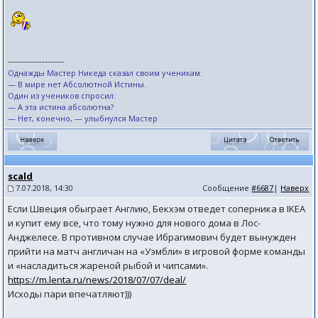
--------------------
Однажды Мастер Никеда сказал своим ученикам:
— В мире нет Абсолютной Истины.
Один из учеников спросил:
— А эта истина абсолютна?
— Нет, конечно, — улыбнулся Мастер
scald
7.07.2018, 14:30
Сообщение
#6687
|
Наверх
Если Швеция обыграет Англию, Бекхэм отведет соперника в IKEA
и купит ему все, что тому нужно для нового дома в Лос-
Анджелесе. В противном случае Ибрагимович будет вынужден
прийти на матч англичан на «Уэмбли» в игровой форме команды
и «насладиться жареной рыбой и чипсами».
https://m.lenta.ru/news/2018/07/07/deal/
Исходы пари впечатляют)))