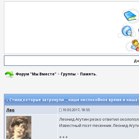
До
Форум "Мы Вместе"
>
Группы
>
Память.
Стихи,которые затронули..
, наше неспокойное время и наша
Лео
10.05.2017, 18:55
Леонид Агутин резко ответил околопол
Известный поэт-песенник Леонид Агути
* * *