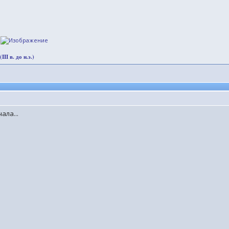
.
I в. до н.э.)
ала...