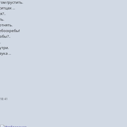
том грустить.
итцах ...
я?..
ть.
отнять.
ебоскребы!
обы?..
.
утри.
ука ...
 18:41
.