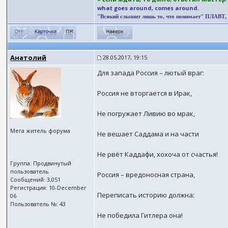
what goes around, comes around.
"Всякий слышит лишь то, что понимает" ПЛАВТ, (II
Анатолий
28.05.2017, 19:15
Для запада Россия – лютый враг:
Россия не вторгается в Ирак,
Не погружает Ливию во мрак,
Мега житель форума
Не вешает Саддама и на части
Не рвёт Каддафи, хохоча от счастья!
Группа: Продвинутый
пользователь
Россия – вредоносная страна,
Сообщений: 3,051
Регистрация: 10-December
Переписать историю должна:
06
Пользователь №: 43
Не победила Гитлера она!