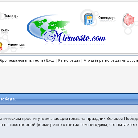
бро пожаловать, гость
(
Вход
|
Регистрация
|
Что даёт регистрация на форум
 Победа.
итическим проституткам, льющим грязь на праздник Великой Победы
н в стихотворной форме резко ответил тем негодяям, кто пытается