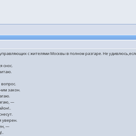
 управляющих с жителями Москвы в полном разгаре. Не удивлюсь,есл
я снос.
читаю.
 вопрос.
ним закон.
агаю.
агаю, —
йон!..
снесут.
я уверен.
ен, —
..