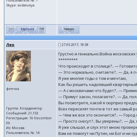
Пользователь №: 7
Skype: avdalusiya
Лео
27.05.2017, 18:38
Грустно и гениально.Война московских
*********
Что происходит в столице?.. — Готовитс
— Это нормально, считаете?.. — Да, я с
Я уже многие годы о том и мечтаю,
Как бы решить надоевший квартирный
феечка
— А с москвичами что будет?.. — Приме
— Примут закон, полагаете?.. — Да, пол
Вы посмотрите, какой я сюрприз предл
Группа: Координатор
Всех переселят почти в тот же самый ра
Сообщений: 21,153
— Чем же все это окончится?.. — Город 
Регистрация: 10-December
— Просто снесут?.. Вы уверены?.. — Да, 
06
Я уже слышал, и слух этот мною провер
Из: Москва
Пользователь №: 14
Вам не помогут ни Путин, ни Бог и ни суд!