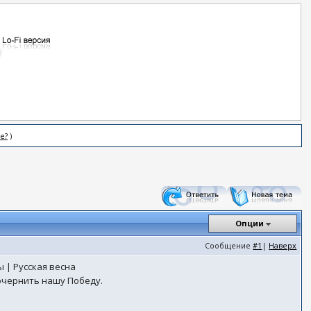
е?
)
Опции
Сообщение
#1
|
Наверх
 | Русская весна
 очернить нашу Победу.