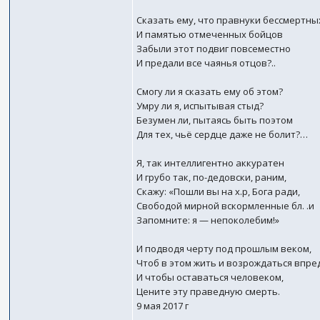
Сказать ему, что правнуки бессмертны
И памятью отмеченных бойцов
Забыли этот подвиг повсеместно
И предали все чаянья отцов?..
Смогу ли я сказать ему об этом?
Умру ли я, испытывая стыд?
Безумен ли, пытаясь быть поэтом
Для тех, чьё сердце даже не болит?…
Я, так интеллигентно аккуратен
И грубо так, по-дедовски, раним,
Скажу: «Пошли вы на х.р, Бога ради,
Свободой мирной вскормленные бл. .и
Запомните: я — непоколебим!»
И подводя черту под прошлым веком,
Чтоб в этом жить и возрождаться впре
И чтобы оставаться человеком,
Цените эту праведную смерть.
9 мая 2017 г