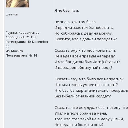
Я не был там,
феечка
не знаю, как там было,
И вряд ли захотел бы побывать,
Группа: Координатор
Но, собираясь к деду на могилу,
Сообщений: 21,153
Скажите, что я должен передать?
Регистрация: 10-December
06
Сказать ему, что миллионы пали,
Из: Москва
Пользователь №: 14
Не ведая всей правды наперёд?
И что бандитом был Иосиф Сталин?
И варваром обманутый народ?
Сказать ему, что было всё напрасно?
Что мы теперь умнее во сто крат?
Что был бы мир значительно прекрасн
Без гибели отчаянной солдат?
Сказать, что дед дурак был, потому чт
Упал на поле брани за меня,
Того, кто стал такой не в меру ушлый,
Не ведая ни боли, ни огня?