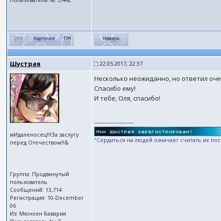
Шустрая
22.05.2017, 22:37
Несколько неожиданно, но ответил оч
Спасибо ему!
И тебе, Оля, спасибо!
--------------------
мИдаленосец!!!За заслугу
"Сердиться на людей означает считать их по
перед Отечеством!!&
Группа: Продвинутый
пользователь
Сообщений: 13,714
Регистрация: 10-December
06
Из: Мюнхен Бавария