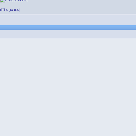
I в. до н.э.)