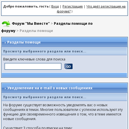
Добро пожаловать, гость
(
Вход
|
Регистрация
|
Что даёт регистрация на
форуме?
)
Форум "Мы Вместе"
>
Разделы помощи по
форуму
> Разделы помощи
Разделы помощи
Просмотр выбранного раздела или поиск...
Введите ключевые слова для поиска
Уведомление на e-mail о новых сообщениях
Просмотр выбранного раздела или поиск...
На форуме существует возможность уведомлять вас о новых
сообщениях в темах. Многие пользователи с успехом используют эту
функцию для своевременного извещения о том, что в теме имеются
новые сообщения.
Существует 3 способа подписки на тему: