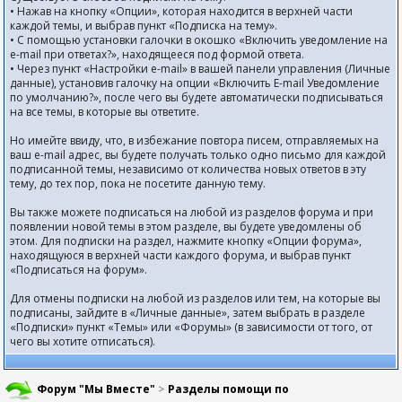
• Нажав на кнопку «Опции», которая находится в верхней части
каждой темы, и выбрав пункт «Подписка на тему».
• С помощью установки галочки в окошко «Включить уведомление на
e-mail при ответах?», находящееся под формой ответа.
• Через пункт «Настройки e-mail» в вашей панели управления (Личные
данные), установив галочку на опции «Включить E-mail Уведомление
по умолчанию?», после чего вы будете автоматически подписываться
на все темы, в которые вы ответите.
Но имейте ввиду, что, в избежание повтора писем, отправляемых на
ваш e-mail адрес, вы будете получать только одно письмо для каждой
подписанной темы, независимо от количества новых ответов в эту
тему, до тех пор, пока не посетите данную тему.
Вы также можете подписаться на любой из разделов форума и при
появлении новой темы в этом разделе, вы будете уведомлены об
этом. Для подписки на раздел, нажмите кнопку «Опции форума»,
находящуюся в верхней части каждого форума, и выбрав пункт
«Подписаться на форум».
Для отмены подписки на любой из разделов или тем, на которые вы
подписаны, зайдите в «Личные данные», затем выбрать в разделе
«Подписки» пункт «Темы» или «Форумы» (в зависимости от того, от
чего вы хотите отписаться).
Форум "Мы Вместе"
>
Разделы помощи по