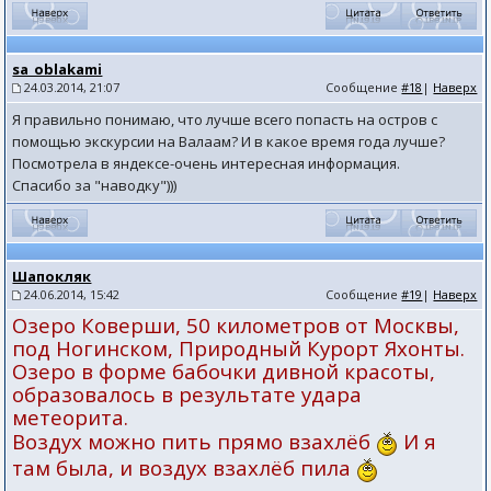
sa_oblakami
24.03.2014, 21:07
Сообщение
#18
|
Наверх
Я правильно понимаю, что лучше всего попасть на остров с
помощью экскурсии на Валаам? И в какое время года лучше?
Посмотрела в яндексе-очень интересная информация.
Спасибо за "наводку")))
Шапокляк
24.06.2014, 15:42
Сообщение
#19
|
Наверх
Озеро Коверши, 50 километров от Москвы,
под Ногинском, Природный Курорт Яхонты.
Озеро в форме бабочки дивной красоты,
образовалось в результате удара
метеорита.
Воздух можно пить прямо взахлёб
И я
там была, и воздух взахлёб пила