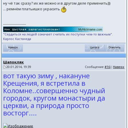
ну чё так сразу? их же можно и в другом деле применить)))
... ремнём платьишко украсить
--------------------
"Сердиться на людей означает считать их поступки чем-то важным".
Карлос Кастанеда
Шапокляк
20.01.2014, 19:39
Сообщение
#16
|
Наверх
вот такую зиму , накануне
Крещения, я встретила в
Коломне..совершенно чудный
городок, кругом монастыри да
церкви, а природа просто
восторг....