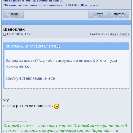
what goes around, comes around.
"Всякий слышит лишь то, что понимает" ПЛАВТ, (III в. до н.э.)
Шапокляк
17.01.2014, 17:25
Сообщение
#7
|
Наверх
QUOTE(Лео @ 17.01.2014, 18:17)
Зачем радикал???...у тебя загрузка на яндекс фото-оттуда
можно легко..
ссылку вставляешь...и все
угу
в след раз..если появлюсь
--------------------
Острый психоз — я говорю с котом. Острый галлюцинаторный
психоз — я говорю с несуществующем котом. Паранойя — я