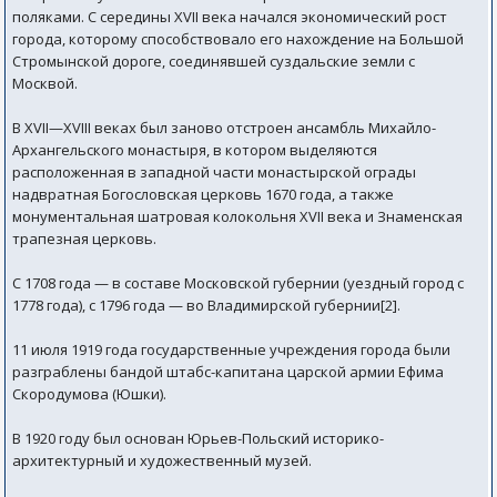
поляками. С середины XVII века начался экономический рост
города, которому способствовало его нахождение на Большой
Стромынской дороге, соединявшей суздальские земли с
Москвой.
В XVII—XVIII веках был заново отстроен ансамбль Михайло-
Архангельского монастыря, в котором выделяются
расположенная в западной части монастырской ограды
надвратная Богословская церковь 1670 года, а также
монументальная шатровая колокольня XVII века и Знаменская
трапезная церковь.
С 1708 года — в составе Московской губернии (уездный город с
1778 года), с 1796 года — во Владимирской губернии[2].
11 июля 1919 года государственные учреждения города были
разграблены бандой штабс-капитана царской армии Ефима
Скородумова (Юшки).
В 1920 году был основан Юрьев-Польский историко-
архитектурный и художественный музей.