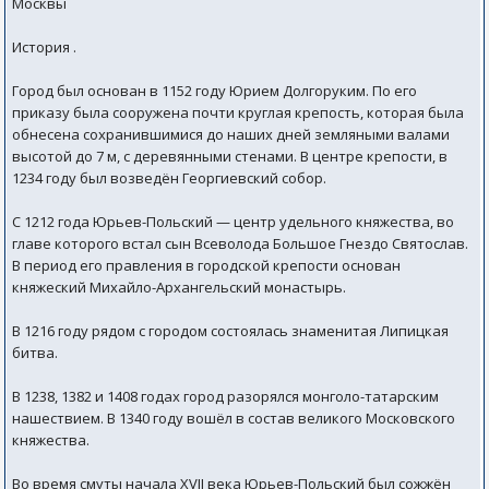
Москвы
История .
Город был основан в 1152 году Юрием Долгоруким. По его
приказу была сооружена почти круглая крепость, которая была
обнесена сохранившимися до наших дней земляными валами
высотой до 7 м, с деревянными стенами. В центре крепости, в
1234 году был возведён Георгиевский собор.
С 1212 года Юрьев-Польский — центр удельного княжества, во
главе которого встал сын Всеволода Большое Гнездо Святослав.
В период его правления в городской крепости основан
княжеский Михайло-Архангельский монастырь.
В 1216 году рядом с городом состоялась знаменитая Липицкая
битва.
В 1238, 1382 и 1408 годах город разорялся монголо-татарским
нашествием. В 1340 году вошёл в состав великого Московского
княжества.
Во время смуты начала XVII века Юрьев-Польский был сожжён