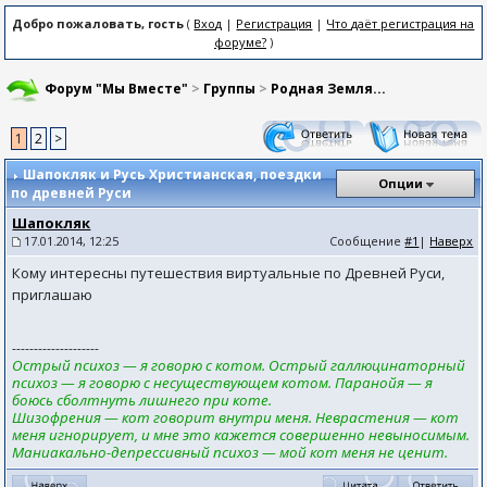
Добро пожаловать, гость
(
Вход
|
Регистрация
|
Что даёт регистрация на
форуме?
)
Форум "Мы Вместе"
>
Группы
>
Родная Земля...
1
2
>
Шапокляк и Русь Христианская
, поездки
Опции
по древней Руси
Шапокляк
17.01.2014, 12:25
Сообщение
#1
|
Наверх
Кому интересны путешествия виртуальные по Древней Руси,
приглашаю
--------------------
Острый психоз — я говорю с котом. Острый галлюцинаторный
психоз — я говорю с несуществующем котом. Паранойя — я
боюсь сболтнуть лишнего при коте.
Шизофрения — кот говорит внутри меня. Неврастения — кот
меня игнорирует, и мне это кажется совершенно невыносимым.
Маниакально-депрессивный психоз — мой кот меня не ценит.