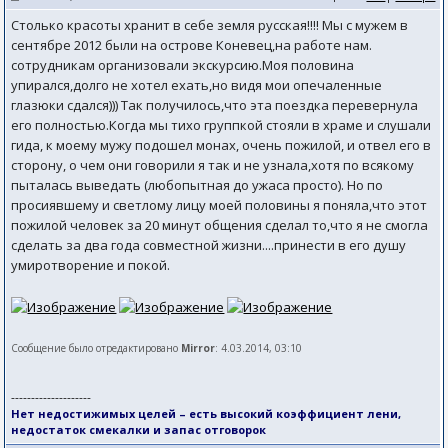
Столько красоты хранит в себе земля русская!!!! Мы с мужем в
сентябре 2012 были на острове Коневец,на работе нам.
сотрудникам организовали экскурсию.Моя половина
упирался,долго не хотел ехать,но видя мои опечаленные
глазюки сдался))) Так получилось,что эта поездка перевернула
его полностью.Когда мы тихо группкой стояли в храме и слушали
гида, к моему мужу подошел монах, очень пожилой, и отвел его в
сторону, о чем они говорили я так и не узнала,хотя по всякому
пыталась выведать (любопытная до ужаса просто). Но по
просиявшему и светлому лицу моей половины я поняла,что этот
пожилой человек за 20 минут общения сделал то,что я не смогла
сделать за два года совместной жизни....принести в его душу
умиротворение и покой.
Сообщение было отредактировано
Mirror
: 4.03.2014, 03:10
--------------------
Нет недостижимых целей – есть высокий коэффициент лени,
недостаток смекалки и запас отговорок