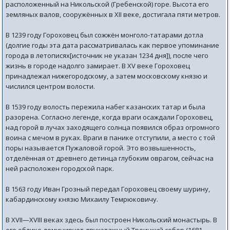
расположенный на Никольской (Гребенской) горе. Высота его
земляных валов, сооружённых в XII веке, достигала пяти метров.
В 1239 году Гороховец был сожжён монголо-татарами дотла
(долгие годы эта дата рассматривалась как первое упоминание
города в летописях[источник не указан 1234 дня]), после чего
жизнь в городе надолго замирает. В XV веке Гороховец
принадлежал нижегородскому, а затем московскому князю и
числился центром волости.
В 1539 году волость пережила набег казанских татар и была
разорена. Согласно легенде, когда враги осаждали Гороховец,
над горой в лучах заходящего солнца появился образ огромного
воина с мечом в руках. Враги в панике отступили, а место с той
поры называется Пужаловой горой. Это возвышенность,
отделённая от древнего детинца глубоким оврагом, сейчас на
ней расположен городской парк.
В 1563 году Иван Грозный передал Гороховец своему шурину,
кабардинскому князю Михаилу Темрюковичу.
В XVII—XVIII веках здесь был построен Никольский монастырь. В