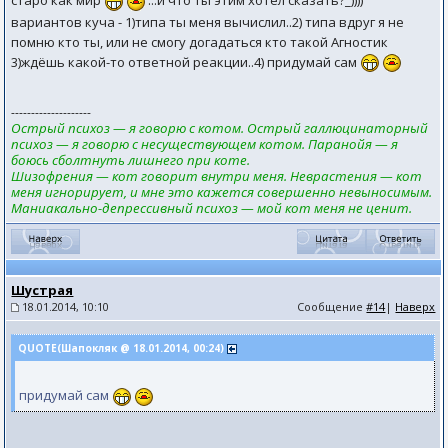
старо как мир
...и что ты этим хотел сказать?_))))
вариантов куча - 1)типа ты меня вычислил..2) типа вдруг я не
помню кто ты, или не смогу догадаться кто такой Агностик
3)ждёшь какой-то ответной реакции..4) придумай сам
--------------------
Острый психоз — я говорю с котом. Острый галлюцинаторный
психоз — я говорю с несуществующем котом. Паранойя — я
боюсь сболтнуть лишнего при коте.
Шизофрения — кот говорит внутри меня. Неврастения — кот
меня игнорирует, и мне это кажется совершенно невыносимым.
Маниакально-депрессивный психоз — мой кот меня не ценит.
Шустрая
18.01.2014, 10:10
Сообщение
#14
|
Наверх
QUOTE(Шапокляк @ 18.01.2014, 00:24)
придумай сам