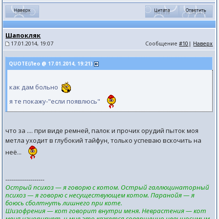
Шапокляк
17.01.2014, 19:07
Сообщение
#10
|
Наверх
QUOTE(Лео @ 17.01.2014, 19:21)
как дам больно
я те покажу-"если появлюсь"
что за .... при виде ремней, палок и прочих орудий пыток моя
метла уходит в глубокий тайфун, только успеваю вскочить на
неё...
--------------------
Острый психоз — я говорю с котом. Острый галлюцинаторный
психоз — я говорю с несуществующем котом. Паранойя — я
боюсь сболтнуть лишнего при коте.
Шизофрения — кот говорит внутри меня. Неврастения — кот
меня игнорирует, и мне это кажется совершенно невыносимым.