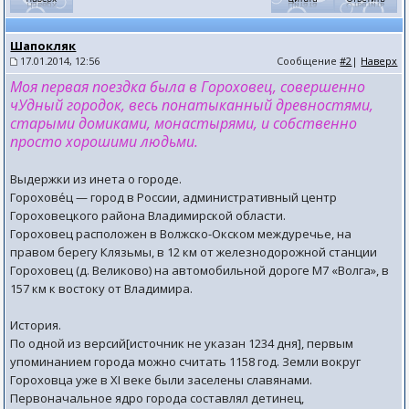
Шапокляк
17.01.2014, 12:56
Сообщение
#2
|
Наверх
Моя первая поездка была в Гороховец, совершенно
чУдный городок, весь понатыканный древностями,
старыми домиками, монастырями, и собственно
просто хорошими людьми.
Выдержки из инета о городе.
Горохове́ц — город в России, административный центр
Гороховецкого района Владимирской области.
Гороховец расположен в Волжско-Окском междуречье, на
правом берегу Клязьмы, в 12 км от железнодорожной станции
Гороховец (д. Великово) на автомобильной дороге М7 «Волга», в
157 км к востоку от Владимира.
История.
По одной из версий[источник не указан 1234 дня], первым
упоминанием города можно считать 1158 год. Земли вокруг
Гороховца уже в XI веке были заселены славянами.
Первоначальное ядро города составлял детинец,