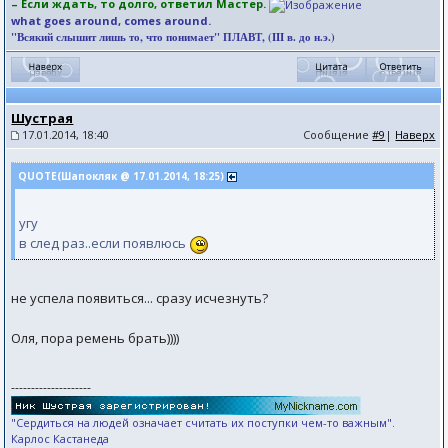
– Если ждать, то долго, ответил Мастер.
what goes around, comes around.
"Всякий слышит лишь то, что понимает" ПЛАВТ, (III в. до н.э.)
Шустрая
17.01.2014, 18:40
Сообщение
#9
|
Наверх
QUOTE(Шапокляк @ 17.01.2014, 18:25)
угу
в след раз..если появлюсь
не успела появиться... сразу исчезнуть?
Оля, пора ремень брать))))
--------------------
"Сердиться на людей означает считать их поступки чем-то важным".
Карлос Кастанеда