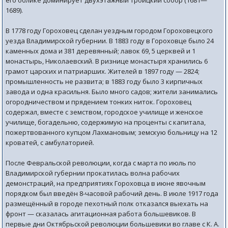
его облике доминирует двухэтажный Троицкий собор (1681—
1689).
В 1778 году Гороховец сделан уездным городом Гороховецкого
уезда Владимирской губернии. В 1883 году в Гороховце было 24
каменных дома и 381 деревянный; лавок 69, 5 церквей и 1
монастырь, Николаевский. В ризнице монастыря хранились 6
грамот царских и патриарших. Жителей в 1897 году — 2824;
промышленность не развита; в 1883 году было 3 кирпичных
завода и одна красильня. Было много садов; жители занимались
огородничеством и прядением тонких ниток. Гороховец
содержал, вместе с земством, городское училище и женское
училище, богадельню, содержимую на проценты с капитала,
пожертвованного купцом Лахмановым; земскую больницу на 12
кроватей, с амбулаторией.
После Февральской революции, когда с марта по июль по
Владимирской губернии прокатилась волна рабочих
демонстраций, на предприятиях Гороховца в июне явочным
порядком был введён 8-часовой рабочий день. В июле 1917 года
размещённый в городе пехотный полк отказался выехать на
фронт — сказалась агитационная работа большевиков. В
первые дни Октябрьской революции большевики во главе с К. А.