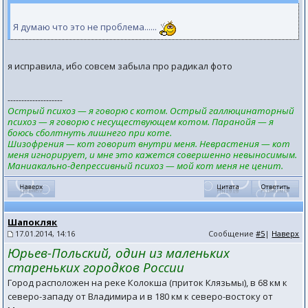
Я думаю что это не проблема......
я исправила, ибо совсем забыла про радикал фото
--------------------
Острый психоз — я говорю с котом. Острый галлюцинаторный
психоз — я говорю с несуществующем котом. Паранойя — я
боюсь сболтнуть лишнего при коте.
Шизофрения — кот говорит внутри меня. Неврастения — кот
меня игнорирует, и мне это кажется совершенно невыносимым.
Маниакально-депрессивный психоз — мой кот меня не ценит.
Шапокляк
17.01.2014, 14:16
Сообщение
#5
|
Наверх
Юрьев-Польский, один из маленьких
стареньких городков России
Город расположен на реке Колокша (приток Клязьмы), в 68 км к
северо-западу от Владимира и в 180 км к северо-востоку от