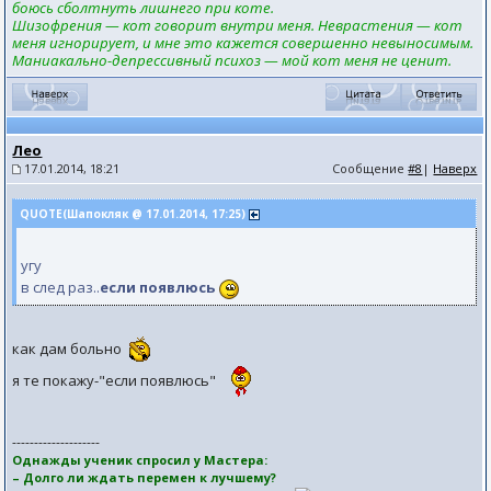
боюсь сболтнуть лишнего при коте.
Шизофрения — кот говорит внутри меня. Неврастения — кот
меня игнорирует, и мне это кажется совершенно невыносимым.
Маниакально-депрессивный психоз — мой кот меня не ценит.
Лео
17.01.2014, 18:21
Сообщение
#8
|
Наверх
QUOTE(Шапокляк @ 17.01.2014, 17:25)
угу
в след раз..
если появлюсь
как дам больно
я те покажу-"если появлюсь"
--------------------
Однажды ученик спросил у Мастера:
– Долго ли ждать перемен к лучшему?