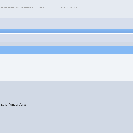
вследствие установившегося неверного понятия.
она в Алма-Ате