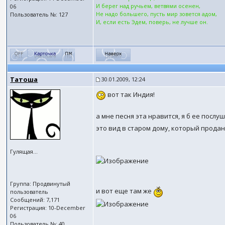
И берег над ручьем, ветвями осенен,
06
Не надо большего, пусть мир зовется адом,
Пользователь №: 127
И, если есть Эдем, поверь, не лучше он.
Татоша
30.01.2009, 12:24
вот так Индия!
а мне песня эта нравится, я б ее послу
это вид в старом дому, который прода
Гулящая...
Группа: Продвинутый
и вот еще там же
пользователь
Сообщений: 7,171
Регистрация: 10-December
06
Пользователь №: 40