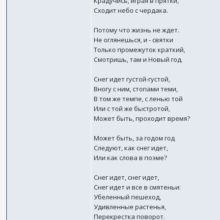
Крадучись, играя в прятки,
Сходит небо с чердака.
Потому что жизнь не ждет.
Не оглянешься, и - святки
Только промежуток краткий,
Смотришь, там и Новый год.
Снег идет густой-густой,
Вногу с ним, стопами теми,
В том же темпе, с ленью той
Или с той же быстротой,
Может быть, проходит время?
Может быть, за годом год
Следуют, как снег идет,
Или как слова в поэме?
Снег идет, снег идет,
Снег идет и все в смятеньи:
Убеленный пешеход,
Удивленные растенья,
Перекрестка поворот.