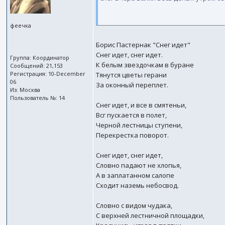
феечка
Борис Пастернак "Снег идет"
Снег идет, снег идет.
Группа: Координатор
К белым звездочкам в буране
Сообщений: 21,153
Регистрация: 10-December
Тянутся цветы герани
06
За оконный переплет.
Из: Москва
Пользователь №: 14
Снег идет, и все в смятеньи,
Всг пускается в полет,
Черной лестницы ступени,
Перекрестка поворот.
Снег идет, снег идет,
Словно падают не хлопья,
А в заплатанном салопе
Сходит наземь небосвод.
Словно с видом чудака,
С верхней лестничной площадки,