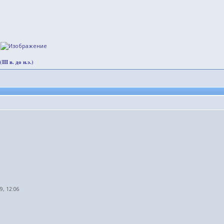
.
I в. до н.э.)
09, 12:06