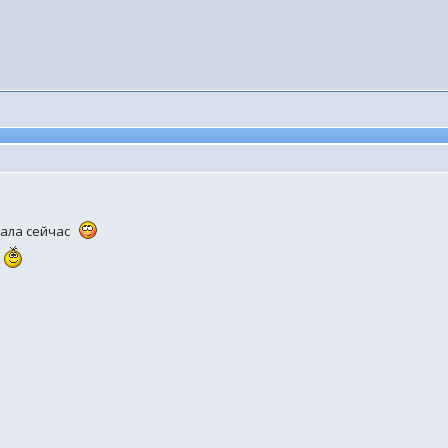
шала сейчас
н