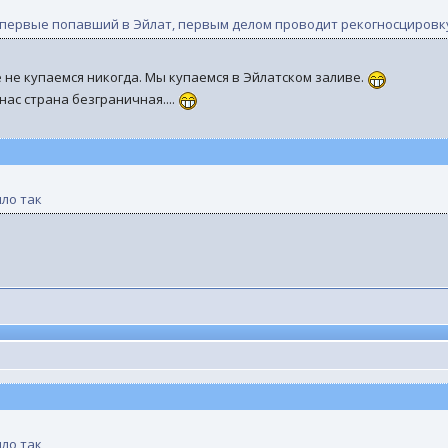
впервые попавший в Эйлат, первым делом проводит рекогносцировку 
 не купаемся никогда. Мы купаемся в Эйлатском заливе.
 нас страна безграничная....
ыло так
ыло так