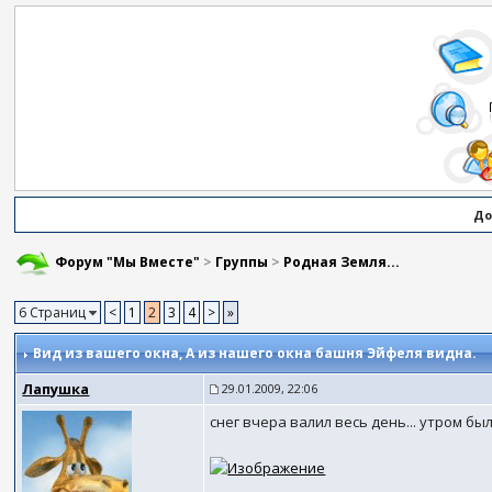
До
Форум "Мы Вместе"
>
Группы
>
Родная Земля...
6 Страниц
<
1
2
3
4
>
»
Вид из вашего окна
, А из нашего окна башня Эйфеля видна.
Лапушка
29.01.2009, 22:06
снег вчера валил весь день... утром бы