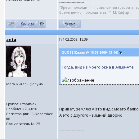
--------------------
"Время проходит!" - привыкли вы говорить, 
Время вечно: проходите вы! "- М. Сафир
anta
1.02.2009, 15:39
QUOTE(Казак @ 18.01.2009, 13:46)
Тогда, вид из моего окна в Алма-Ате.
Мега житель форума
Группа: Старичок
Привет, земляк! А это вид с моего балк
Сообщений: 4,056
Регистрация: 10-December
А это с другого - зимний дворик
06
Пользователь №: 25
--------------------