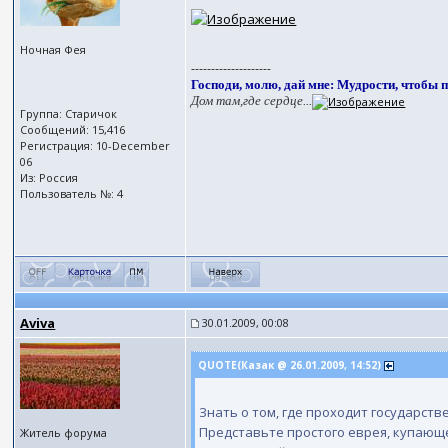
Ночная Фея
--------------------
Господи, молю, дай мне: Мудрости, чтобы п
Дом там,где сердце...
Группа: Старичок
Сообщений: 15,416
Регистрация: 10-December
06
Из: Россия
Пользователь №: 4
Aviva
30.01.2009, 00:08
QUOTE(Казак @ 26.01.2009, 14:52)
Знать о том, где проходит государств
Представьте простого еврея, купающег
Житель форума