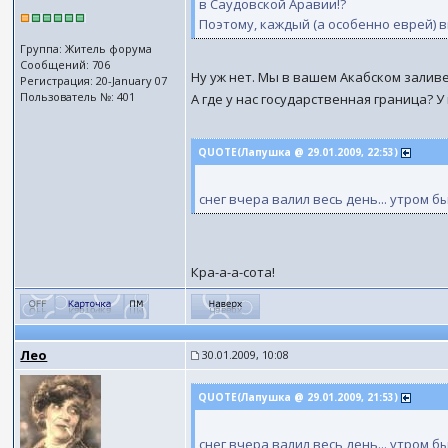
в Саудовской Аравии!?
Поэтому, каждый (а особенно еврей) 
Группа: Житель форума
Сообщений: 706
Ну уж нет. Мы в вашем Акабском заливе
Регистрация: 20-January 07
Пользователь №: 401
А где у нас государственная граница? У
QUOTE(Лапушка @ 29.01.2009, 22:53)
снег вчера валил весь день... утром б
Кра-а-а-сота!
Лео
30.01.2009, 10:08
QUOTE(Лапушка @ 29.01.2009, 21:53)
снег вчера валил весь день... утром б