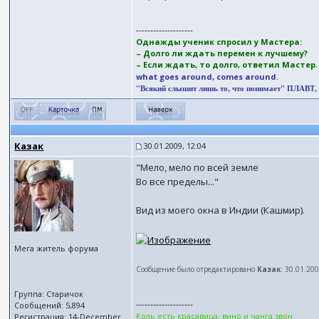
--------------------
Однажды ученик спросил у Мастера:
– Долго ли ждать перемен к лучшему?
– Если ждать, то долго, ответил Мастер
what goes around, comes around.
"Всякий слышит лишь то, что понимает" ПЛАВТ, (II
Казак
30.01.2009, 12:04
"Мело, мело по всей земле
Во все пределы..."
Вид из моего окна в Индии (Кашмир).
Мега житель форума
Сообщение было отредактировано
Казак
: 30.01.20
Группа: Старичок
--------------------
Сообщений: 5,894
Коль есть красавица, вино и чанга звон
Регистрация: 14-December