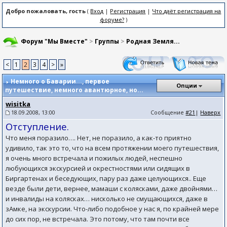
Добро пожаловать, гость
(
Вход
|
Регистрация
|
Что даёт регистрация на
форуме?
)
Форум "Мы Вместе"
>
Группы
>
Родная Земля...
<
1
2
3
4
>
»
Немного о Баварии...
, первое
Опции
путешествие, немного авантюрное, но...
wisitka
18.09.2008, 13:00
Сообщение
#21
|
Наверх
Отступление.
Что меня поразило…. Нет, не поразило, а как-то приятно
удивило, так это то, что на всем протяжении моего путешествия,
я очень много встречала и пожилых людей, неспешно
любующихся экскурсией и окрестностями или сидящих в
Биргартенах и беседующих, пару раз даже целующихся.. Еще
везде были дети, вернее, мамаши с колясками, даже двойнями…
и инвалиды на колясках… нисколько не смущающихся, даже в
зАмке, на экскурсии. Что-либо подобное у нас я, по крайней мере
до сих пор, не встречала. Это потому, что там почти все