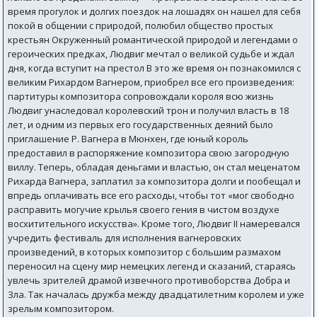
время прогулок и долгих поездок на лошадях он нашел для себя
покой в общении с природой, полюбил общество простых
крестьян Окруженный романтической природой и легендами о
героических предках, Людвиг мечтал о великой судьбе и ждал
дня, когда вступит на престол В это же время он познакомился с
великим Рихардом Вагнером, приобрел все его произведения:
партитуры композитора сопровождали короля всю жизнь
Людвиг унаследовал королевский трон и получил власть в 18
лет, и одним из первых его государственных деяний было
приглашение Р. Вагнеpa в Мюнхен, где юный король
предоставил в распоряжение композитора свою загородную
виллу. Теперь, обладая деньгами и властью, он стал меценатом
Рихарда Вагнера, заплатил за композитора долги и пообещал и
впредь оплачивать все его расходы, чтобы тот «мог свободно
расправить могучие крылья своего гения в чистом воздухе
восхитительного искусства». Кроме того, Людвиг II намеревался
учредить фестиваль для исполнения вагнеровских
произведений, в которых композитор с большим размахом
переносил на сцену мир немецких легенд и сказаний, стараясь
увлечь зрителей драмой извечного противоборства Добра и
Зла. Так началась дружба между двадцатилетним королем и уже
зрелым композитором.