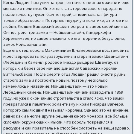
Когда Людвиг II вступил на трон, он ничего не знал о жизни и еще
меньше о политике. Он хотел стать героем своего народа, но
правительству нужен был не герой, а номинальная фигура —
только образ короля. Потерпев неудачу в политике, а потом и в
любви, Людвиг Баварский решил построить замок своей мечты.
Он построил три замка — Нойшванштайн, Линдерхоф и
Херенкимзее, но самое знаменитое его творение, безусловно,
замок Нойшванштайн.
Еще его отец, король Максимилиан II, намеревался восстановить
и реставрировать полуразрушенный старый замок Шванштайн
(Лебединый Камень), родовое гнездо рыцарей Швангау, от
которых и берет свое начало династия баварских королей
Виттельсбахов. После смерти отца Людвиг решил снести руины
старого замка и построить новый, поэтому несколько
изменилось и название: Нойшванштайн — это Новый
Лебединый Камень. Нойшванштайн начали возводить в 1869
году, но уже к окончанию строительства стало ясно, что замок
превратился в памятник романтизму и храм Рихарда Вагнера,
которого сам Людвиг II называл королем. Однако это начинание,
равно как и многие другие решения юного монарха, все больше
склоняли окружающих к мысли, что король повредился в
рассудке и как правитель не способен смотреть на вещи здраво.
Строителя чудесного альпийского замка объявили