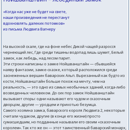
«Когда нас уже не будет на свете,
наши произведения не перестанут
вдохновлять далеких потомков»
из письма Людвига Вагнеру
На высокой скале, где на фоне небес Дикой чащей разросся
чернеющий лес, Где среди тишины водопад лишь шумит, Белый
замок, как лебедь, над лесом парит.
Эти строки написаны о замке Нойшванштайн — сбывшейся
наяву фантазии, замке-сказке, который расположился среди
заснеженных вершин баварских Альп. Вырезанный как будто из
кости, Нойшванштайн больше похож на мечту, чем на
реальность, — это одно из самых необычных зданий, когда-либо
возведенных человеком. До сих пор замок Нойшванштайн
вызывает споры: одни называют его чудом и сказочным
дворцом, другие — уродцем и прихотью безумца.
Самого хозяина замка, баварского короля Людвига 2, некоторые
считали чудаком, другие (в конце его жизни) просто
сумасшедшим, но подданные называли его своим «сказочным
королем». Так кто же он — этот таинственный баварский монарх,