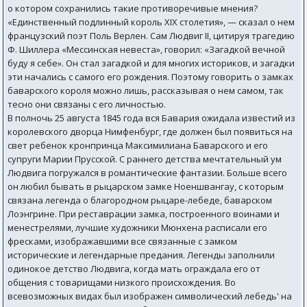
о котором сохранились такие противоречивые мнения?
«Единственный подлинный король XIX столетия», — сказал о нем
французский поэт Поль Верлен. Сам Людвиг II, цитируя трагедию
Ф. Шиллера «Мессинская невеста», говорил: «Загадкой вечной
буду я себе». Он стал загадкой и для многих историков, и загадки
эти начались с самого его рождения. Поэтому говорить о замках
баварского короля можно лишь, рассказывая о нем самом, так
тесно они связаны с его личностью.
В полночь 25 августа 1845 года вся Бавария ожидала известий из
королевского дворца Нимфенбург, где должен был появиться на
свет ребенок кронпринца Максимилиана Баварского и его
супруги Марии Прусской. С раннего детства мечтательный ум
Людвига погружался в романтические фантазии. Больше всего
он любил бывать в рыцарском замке Ноеншвангау, с которым
связана легенда о благородном рыцаре-лебеде, баварском
Лоэнгрине. При реставрации замка, построенного воинами и
менестрелями, лучшие художники Мюнхена расписали его
фресками, изображавшими все связанные с замком
исторические и легендарные предания. Легенды заполнили
одинокое детство Людвига, когда мать ограждала его от
общения с товарищами низкого происхождения. Во
всевозможных видах был изображен символический лебедь' на