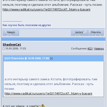
нельзя, поэтому и сделала этот альбомчик. Рассказ - чуть позже.
http://www.radikal.ru/users/1e03174972cc47...htajn-v-bavarii
--------------------
Как скучно быть похожим на других
ShadowCat
19.09.2008, 11:03
Сообщение
#22
|
Наверх
QUOTE(wisitka @ 18.09.2008, 17:00)
а это интерьер самого замка. Кстати, фотографировать там
нельзя, поэтому и сделала этот альбомчик. Рассказ - чуть
позже.
http://www.radikal.ru/users/1e03174972cc47...htajn-v-bavarii
А тут не зАмок, а замОк!