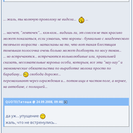
... жаль, ты колючую проволоку не видела...
...
... насчет, "ленточек"... кхм-кхм... видишь ли, эт совсем не так красиво
может показаться, если узнаешь, что коровы - буквально с младенческого
телячьего возраста - натасканы на то, что вот такая блестящая
тоненькая полосочка очень больно может долбонуть по носу током...
... но встречаются... встречаются вольнолюбивые или, правильней
сказать, несознательные коровьи особи, которым, все эти "нау-хау" и
экономические обязательства по выработке молока просто по
барабану...
свобода дороже...
перемахивают через ограждения и... потом ищи в чистом поле, а вернее,
на автобане, с полицией...
QUOTE(Татоша @ 24.09.2008, 09:46)
да уж....упущение
жаль, что не встренулись...