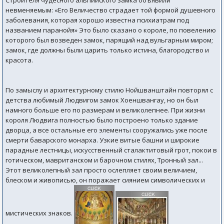
невменяемым: «Его Величество страдает той формой душевного
заболевания, которая хорошо известна психиатрам под
названием паранойя» Это было сказано о короле, по повелению
которого был возведен замок, парящий над вульгарным миром;
замок, где должны были царить только истина, благородство и
красота.
По замыслу и архитектурному стилю Нойшванштайн повторял с
детства любимый Людвигом замок Хоеншвангау, но он был
намного больше его по размерам и великолепнее. При жизни
короля Людвига полностью было построено только здание
дворца, а все остальные его элементы сооружались уже после
смерти баварского монарха. Узкие витые башни и широкие
парадные лестницы, искусственный сталактитовый грот, покои в
готическом, мавританском и барочном стилях, Тронный зал...
Этот великолепный зал просто ослепляет своим величием,
блеском и живописью, он поражает сиянием символических и
мистических знаков.