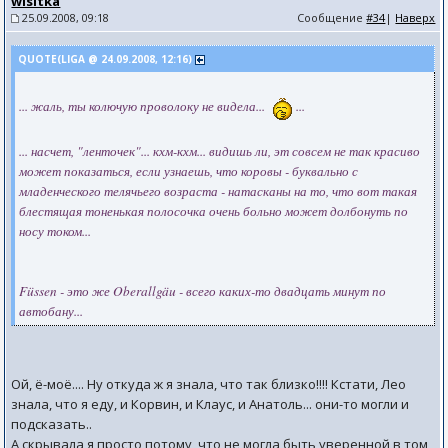
wisitka
25.09.2008, 09:18
Сообщение
#34
|
Наверх
QUOTE(LIGA @ 24.09.2008, 12:16)
... жаль, ты колючую проволоку не видела...
...
... насчет, "ленточек"... кхм-кхм... видишь ли, эт совсем не так красиво
может показаться, если узнаешь, что коровы - буквально с
младенческого телячьего возраста - натасканы на то, что вот такая
блестящая тоненькая полосочка очень больно может долбонуть по
носу током...
Füssen - это же Oberallgäu - всего каких-то двадцать минут по
автобану...
Ой, ё-моё.... Ну откуда ж я знала, что так близко!!!! Кстати, Лео
знала, что я еду, и Корвин, и Клаус, и Анатоль... они-то могли и
подсказать..
А скрывала я просто потому, что не могла быть уверенной в том,