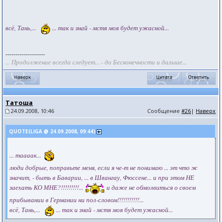
всё, Тань,...
... так и знай - мстя моя будет ужасной...
--------------------
... Продолжение всегда следует... - до Бесконечности и дальше...
Татоша
24.09.2008, 10:46
Сообщение
#26
|
Наверх
QUOTE(LIGA @ 24.09.2008, 09:44)
... таааак...
люди добрые, поправьте меня, если я че-т не понимаю ... эт что ж
значит, - быть в Баварии, ... в Швангау, Фюссене... и при этом НЕ
заехать КО МНЕ?!!!!!!!!!...
и даже не обмолвиться о своем
прибывании в Германии ни пол-словом!!!!!!!!!!!...
всё, Тань,...
... так и знай - мстя моя будет ужасной...