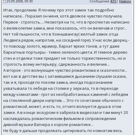
25.09.2008, 09:30
Сообщение
#35
|
Наверх
Итак, продолжим. Я почему про этот замок так подробно
написала... Поразил он меня, хотя двоякое чувство получила.
Первое - строгость.... Несмотря на то, что в проспектах написано
о великолепии замка, мне показалось, что он величав и строг...
Нет той пышности, что в Хоеншвангау( желтый замок отца
Людвига рядом, напротив, на соседней горе). У нас если дворец -
то повсюду золото, мрамор, бархат ярких тонов, а тут даже
бархатные портьеры - темно-зеленого цвета. И темное дерево
стен и отделки тоже придает не только торжественность, но и
строгость всему интерьеру, сдержанность и величие...
А второе - это волнующее чувство романтизма и сказочности...
вот как в детстве вы с затаившимся дыханием слушали сказки,
так и я, проходя по покоям замка, иногда подсознанием
ухватывала то лебедя на столике у зеркала, то в переходе
между комнатами - грот из необработанных камненй с лебедем
на стеклянной двери напртив.... Это-то сочетание обычного с
романтикой, может, и есть то, отчего волнуется душа в этом
замке. А в конце экскурсии я забрела в видеозал и там минут 20
наслаждалась романтическим фильмом в сопровождении
дивной музыки Вагнера о короле-романтике...
Не буду я дальше продолжать цитировать по комнатам весь