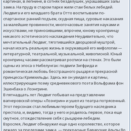
картинах, в лепнине, в сотнях безделушек, украшавших залы
замка. На пруду в старом парке жили стаи белых лебедей.
Людвига и его младшего брата Отто воспитывали по-
спартански: ранний подъем, скудная пища, суровые наказания
за малейшие провинности, многочасовые занятия науками и
искусствами, не приносившими, впрочем, юному кронпринцу
никакого эстетического наслаждения Неудивительно, что
мечтательный Людвиг, тяготившийся дворцовой муштрой,
начал искать реальную жизнь в окружавшей его мифологии —
литературной, театральной, музыкальной, живописной. Юный
кронпринц часами рассматривал росписи на стенах. Это были
сцены из эпоса о Нибелунгах: подвиги Зигфрида и
романтическая любовь бесстрашного рыцаря и прекрасной
принцессы Кримхильды. Здесь же он увидел и картины,
иллюстрирующие поэму средневекового поэта Вольфрама фон
Эшенбаха о Лоэнгрине.
В пятнадцать лет Людвиг побывал на представлении
вагнеровской оперы «Лоэнгрин» и ушел из театра потрясенный.
Этот персонаж стал любимым героем будущего наследника
престола, и, видимо, тогда у него и родилось первое, пока еще
смутное, отождествление себя с рыцарем-лебедем.
Взрослея, Людвиг обнаружил еще одно королевство, которое
лежало за пределами замка, — прекрасные баварские Альпы Во