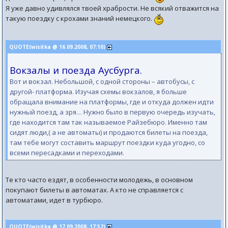
Я уже давно удивлялся твоей храбрости. Не всякий отважится на
такую поездку с крохами знаний немецкого.
QUOTE(wisitka @ 16.09.2008, 07:10)
Вокзалы и поезда Аусбурга.
Вот и вокзал. Небольшой, с одной стороны – автобусы, с
другой- платформа. Изучая схемы вокзалов, я больше
обращала внимание на платформы, где и откуда должен идти
нужный поезд, а зря… Нужно было в первую очередь изучать,
где находится там так называемое Райзебюро. Именно там
сидят люди,( а не автоматы) и продаются билеты на поезда,
там тебе могут составить маршрут поездки куда угодно, со
всеми пересадками и переходами.
Те кто часто ездят, в особенности молодежь, в основном
покупают билеты в автоматах. А кто не справляется с
автоматами, идет в турбюро.
QUOTE(wisitka @ 17.09.2008, 17:32)