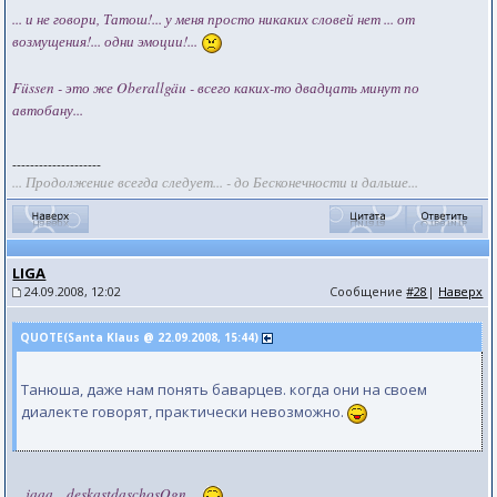
... и не говори, Татош!... у меня просто никаких словей нет ... от
возмущения!... одни эмоции!...
Füssen - это же Oberallgäu - всего каких-то двадцать минут по
автобану...
--------------------
... Продолжение всегда следует... - до Бесконечности и дальше...
LIGA
24.09.2008, 12:02
Сообщение
#28
|
Наверх
QUOTE(Santa Klaus @ 22.09.2008, 15:44)
Танюша, даже нам понять баварцев. когда они на своем
диалекте говорят, практически невозможно.
... jaaa,.. deskastdaschosOgn ...