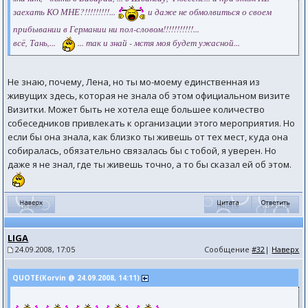
заехать КО МНЕ?!!!!!!!!!...
и даже не обмолвиться о своем
прибывании в Германии ни пол-словом!!!!!!!!!!!...
всё, Тань,...
... так и знай - мстя моя будет ужасной...
Не знаю, почему, Лена, но ты мо-моему единственная из
живущих здесь, которая не знала об этом официальном визите
Визитки. Может быть не хотела еще большее количество
собеседников привлекать к организации этого мероприятия. Но
если бы она знала, как близко ты живешь от тех мест, куда она
собиралась, обязательно связалась бы с тобой, я уверен. Но
даже я не знал, где ты живешь точно, а то бы сказал ей об этом.
LIGA
24.09.2008, 17:05
Сообщение
#32
|
Наверх
QUOTE(Коrvin @ 24.09.2008, 14:11)