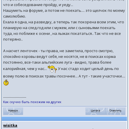
что и собеседование пройду, и уеду...
Нашуметь на форуме, а потом не поехать.... это щелчок по моему
самолюбию.
Ехала я одна, на разведку, а теперь так покорена всем этим, что
планирую на след.год или с мужем, или с сыновьями поехать
туда, но поближе к осени , на лыжах покататься.. Так что не все
потеряно..
А насчет ленточек - ты права, не заметила, просто смотрю,
спокойно коровы ведут себя, не носятся, не в поисках корма
постоянно, все-таки альпийские луга - видно, трава более
калорийная, чем у нас...
У нас стадо ходит целый день по
всему полю в поисках травы посочнее... А тут - такие участочки....
--------------------
Как скучно быть похожим на других
wisitka