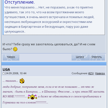
Отступление.
Что меня поразило…. Нет, не поразило, а как-то приятно
удивило, так это то, что на всем протяжении моего
путешествия, я очень много встречала и пожилых людей,
неспешно любующихся экскурсией и окрестностями или
сидящих в Биргартенах и беседующих, пару раз даже
целующихся..
И что? Тебе сразу же захотелось целоваться, да? И не с кем
было?
LIGA
24.09.2008, 10:44
Сообщение
#25
|
Наверх
... таааак...
люди добрые, поправьте меня, если я че-т не понимаю ... эт что ж
значит, - быть в Баварии, ... в Швангау, Фюссене... и при этом НЕ заехать
КО МНЕ?!!!!!!!!!...
и даже не обмолвиться о своем прибывании в
Германии ни пол-словом!!!!!!!!!!!...