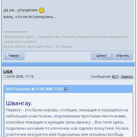
да уж....упущение
жаль, что не встренулись...
--------------------
"Время проходит!" - привыкли вы говорить, вследствие установившегося
неверного понятия.
Время вечно: проходите вы! "- М. Сафир
LIGA
24.09.2008, 11:16
Сообщение
#27
|
Наверх
QUOTE(wisitka @ 17.09.2008, 17:32)
Швангау.
Первое – это были коровы, стоящие, лежащие и пасущиеся на
небольших участочках, огороженных простыми ленточками,
спокойно лежащие и жующие свою жвачку… Все поля здесь
поделены на какие-то клочочки, как одеяло лоскутное. Но все
участочки аккуратно или подкошены или скошены вообще.