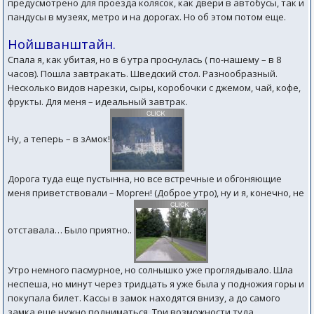
предусмотрено для проезда колясок, как двери в автобусы, так и
пандусы в музеях, метро и на дорогах. Но об этом потом еще.
Нойшванштайн.
Спала я, как убитая, но в 6 утра проснулась ( по-нашему – в 8
часов). Пошла завтракать. Шведский стол. Разнообразный.
Несколько видов нарезки, сыры, коробочки с джемом, чай, кофе,
фрукты. Для меня – идеальный завтрак.
Ну, а теперь – в зАмок!
Дорога туда еще пустынна, но все встречные и обгоняющие
меня приветствовали – Морген! (Доброе утро), ну и я, конечно, не
отставала… Было приятно..
Утро немного пасмурное, но солнышко уже проглядывало. Шла
неспеша, но минут через тридцать я уже была у подножия горы и
покупала билет. Кассы в замок находятся внизу, а до самого
замка еще нужно подниматься. Три возможности туда