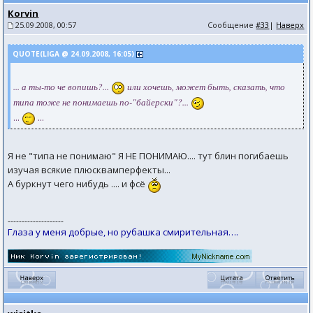
Коrvin
25.09.2008, 00:57
Сообщение
#33
|
Наверх
QUOTE(LIGA @ 24.09.2008, 16:05)
... а ты-то че вопишь?...
или хочешь, может быть, сказать, что
типа тоже не понимаешь по-"байерски"?...
...
...
Я не "типа не понимаю" Я НЕ ПОНИМАЮ.... тут блин погибаешь
изучая всякие плюсквамперфекты...
А буркнут чего нибудь .... и фсё
--------------------
Глаза у меня добрые, но рубашка смирительная….