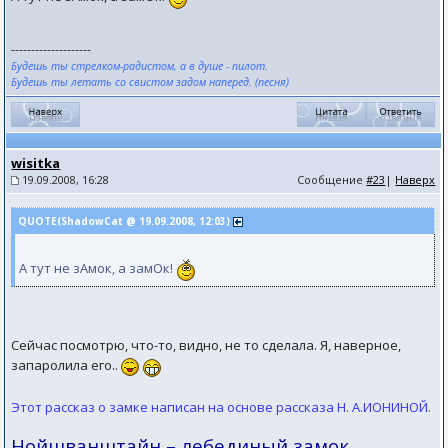
--------------------
Будешь ты стрелком-радистом, а в душе - пилот.
Будешь ты летать со свистом задом наперед. (песня)
wisitka
19.09.2008, 16:28
Сообщение
#23
|
Наверх
QUOTE(ShadowCat @ 19.09.2008, 12:03)
А тут не зАмок, а замОк!
Сейчас посмотрю, что-то, видно, не то сделала. Я, наверное,
запаролила его..
Этот рассказ о замке написан на основе рассказа Н. А.ИОНИНОЙ.
Нойшванштайн – лебединый замок