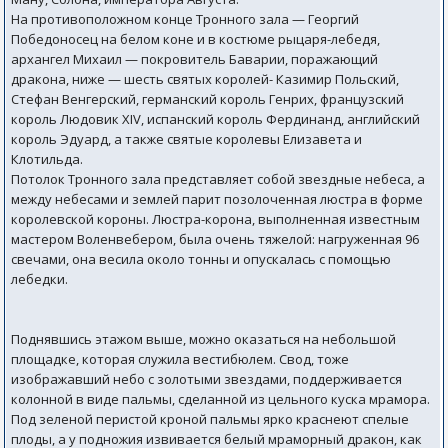
На противоположном конце Тронного зала — Георгий
Победоносец на белом коне и в костюме рыцаря-лебедя,
архангел Михаил — покровитель Баварии, поражающий
дракона, ниже — шесть святых королей- Казимир Польский,
Стефан Венгерский, германский король Генрих, французский
король Людовик XIV, испанский король Фердинанд, английский
король Эдуард, а также святые королевы Елизавета и
Клотильда.
Потолок Тронного зала представляет собой звездные небеса, а
между небесами и землей парит позолоченная люстра в форме
королевской короны. Люстра-корона, выполненная известным
мастером Воленвебером, была очень тяжелой: нагруженная 96
свечами, она весила около тонны и опускалась с помощью
лебедки.
Поднявшись этажом выше, можно оказаться на небольшой
площадке, которая служила вестибюлем. Свод, тоже
изображавший небо с золотыми звездами, поддерживается
колонной в виде пальмы, сделанной из цельного куска мрамора.
Под зеленой перистой кроной пальмы ярко краснеют спелые
плоды, а у подножия извивается белый мраморный дракон, как