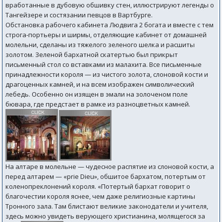
вработанные в дубовую обшивку стен, иллюстрируют легенды о
Тангейзере и состязании певцов в Вартбурге.
Обстановка рабочего кабинета Людвига 2 богата и вместе с тем
строга-портьеры и ширмы, отделяющие кабинет от домашней
молельни, сделаны из тяжелого зеленого шелка и расшиты
золотом. Зеленой бархатной скатертью был прикрыт
письменный стол со вставками из малахита. Все письменные
принадлежности короля — из чистого золота, слоновой кости и
драгоценных камней, и на всем изображен символический
лебедь. Особенно он изящен в эмали на золоченом поле
бювара, где предстает в рамке из разноцветных камней.
На алтаре в молельне — чудесное распятие из слоновой кости, а
перед алтарем — «prie Dieu», обшитое бархатом, потертым от
коленопреклонений короля. «Потертый бархат говорит о
благочестии короля яснее, чем даже религиозные картины
Тронного зала. Там блистают великие законодатели и учителя,
здесь можно увидеть верующего христианина, молящегося за