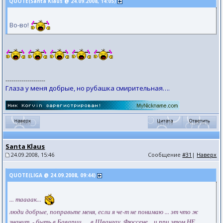
QUOTE(Santa Klaus @ 24.09.2008, 14:05)
Во-во!
--------------------
Глаза у меня добрые, но рубашка смирительная….
Santa Klaus
24.09.2008, 15:46
Сообщение
#31
|
Наверх
QUOTE(LIGA @ 24.09.2008, 09:44)
... таааак...
люди добрые, поправьте меня, если я че-т не понимаю ... эт что ж
значит, - быть в Баварии, ... в Швангау, Фюссене... и при этом НЕ