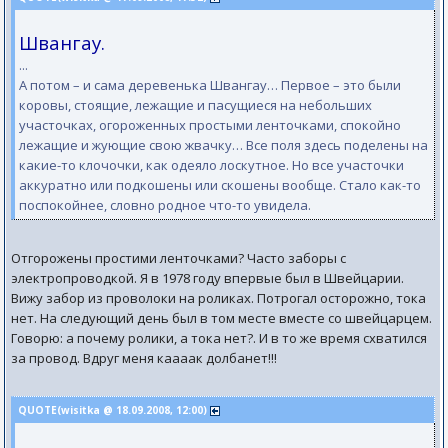
Швангау.
...
А потом – и сама деревенька Швангау… Первое – это были
коровы, стоящие, лежащие и пасущиеся на небольших
участочках, огороженных простыми ленточками, спокойно
лежащие и жующие свою жвачку… Все поля здесь поделены на
какие-то клочочки, как одеяло лоскутное. Но все участочки
аккуратно или подкошены или скошены вообще. Стало как-то
поспокойнее, словно родное что-то увидела.
Отгорожены простими ленточками? Часто заборы с
электропроводкой. Я в 1978 году впервые был в Швейцарии.
Вижу забор из проволоки на роликах. Потрогал осторожно, тока
нет. На следующий день был в том месте вместе со швейцарцем.
Говорю: а почему ролики, а тока нет?. И в то же время схватился
за провод. Вдруг меня каааак долбанет!!!
QUOTE(wisitka @ 18.09.2008, 12:00)