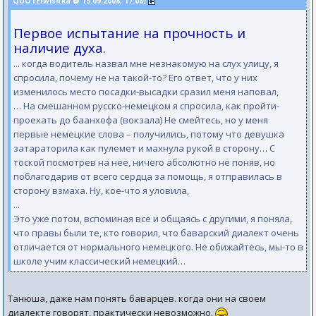
QUOTE(wisitka @ 15.09.2008, 17:08)
Первое испытание на прочность и
наличие духа.
... когда водитель назвал мне незнакомую на слух улицу, я
спросила, почему не на такой-то? Его ответ, что у них
изменилось место посадки-высадки сразил меня наповал,
… На смешанном русско-немецком я спросила, как пройти-
проехать до баанхофа (вокзала) Не смейтесь, но у меня
первые немецкие слова – получились, потому что девушка
затараторила как пулемет и махнула рукой в сторону… С
тоской посмотрев на нее, ничего абсолютно не поняв, но
поблагодарив от всего сердца за помощь, я отправилась в
сторону взмаха. Ну, кое-что я уловила,
...
Это уже потом, вспоминая все и общаясь с другими, я поняла,
что правы были те, кто говорил, что баварский диалект очень
отличается от нормального немецкого. Не обижайтесь, мы-то в
школе учим классический немецкий…
Танюша, даже нам понять баварцев. когда они на своем
диалекте говорят, практически невозможно.