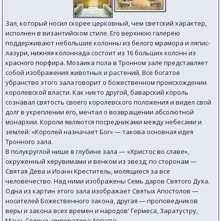
Зал, который носил скорее церковный, чем светский характер,
исполнен в византийском стиле. Его верхнюю галерею
поддерживают небольшие колонны из белого мрамора и ляпис-
лазури, нижняя колоннада состоит из 16 больших колонн из
красного порфира. Мозаика пола в Тронном зале представляет
собой изображения животных и растений. Все богатое
убранство этого зала говорит о божественном происхождении
королевской власти. Как никто другой, баварский король
сознавал святость своего королевского положения и видел свой
долг в укреплении его, мечтал о возвращении абсолютной
монархии. Короли являются посредниками между небесами и
землей: «Королей назначает Бог» — такова основная идея
Тронного зала.
В полукруглой нише в глубине зала — «Христос во славе»,
окруженный херувимами и венком из звезд; по сторонам —
Святая Дева и Иоанн Креститель, молящиеся за все
человечество. Над ними изображены Семь даров Святого Духа.
Одна из картин этого зала изображает Святых Апостолов —
носителей Божественного закона, другая — проповедников
веры и закона всех времен и народов' Гермеса, Заратустру,
Ману, Солона, императора Августа.