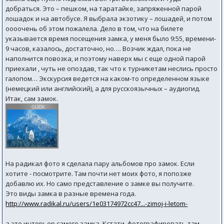
добраться. Это – пешком, на таратайке, запряженной парой
лошадок и на автобусе. Я выбрала экзотику – лошадей, и потом
оооочень об этом пожалела. Дело в том, что на билете
указывается время посещения замка, у меня было 9:55, времени-
9 часов, казалось, достаточно, но…. Возчик ждал, пока не
наполнится повозка, и поэтому наверх мы с еще одной парой
приехали , чуть не опоздав, так что к турникетам неслись просто
галопом… Экскурсия ведется на каком-то определенном языке
(немецкий или английский), а для русскоязычных – аудиогид.
Итак, сам замок.
На радикал фото я сделала пару альбомов про замок. Если
хотите - посмотрите. Там почти нет моих фото, я попозже
добавлю их. Но само представление о замке вы получите.
Это виды замка в разные времена года.
http://www.radikal.ru/users/1e03174972cc47...-zimoj-i-letom-
а это интерьер самого замка. Кстати, фотографировать там