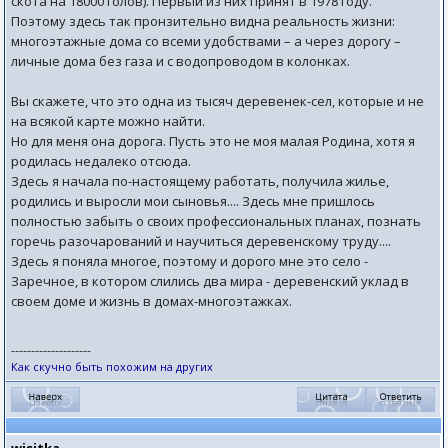
скота на 18000 голов). Первый из них принят в 1978 году.
Поэтому здесь так пронзительно видна реальность жизни:
многоэтажные дома со всеми удобствами – а через дорогу –
личные дома без газа и с водопроводом в колонках.
Вы скажете, что это одна из тысяч деревенек-сел, которые и не
на всякой карте можно найти.
Но для меня она дорога. Пусть это не моя малая Родина, хотя я
родилась недалеко отсюда.
Здесь я начала по-настоящему работать, получила жилье,
родились и выросли мои сыновья.... Здесь мне пришлось
полностью забыть о своих профессиональных планах, познать
горечь разочарований и научиться деревенскому труду....
Здесь я поняла многое, поэтому и дорого мне это село -
Заречное, в котором слились два мира - деревенский уклад в
своем доме и жизнь в домах-многоэтажках.
--------------------
Как скучно быть похожим на других