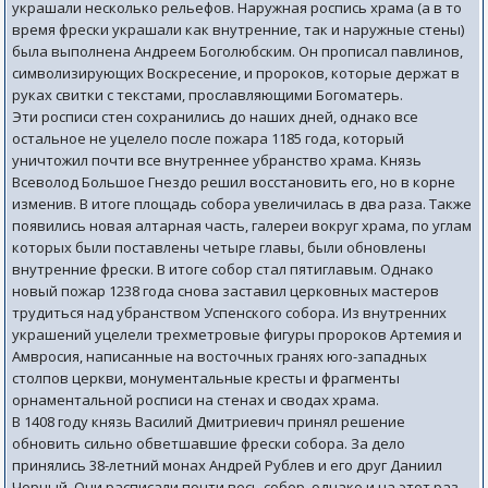
украшали несколько рельефов. Наружная роспись храма (а в то
время фрески украшали как внутренние, так и наружные стены)
была выполнена Андреем Боголюбским. Он прописал павлинов,
символизирующих Воскресение, и пророков, которые держат в
руках свитки с текстами, прославляющими Богоматерь.
Эти росписи стен сохранились до наших дней, однако все
остальное не уцелело после пожара 1185 года, который
уничтожил почти все внутреннее убранство храма. Князь
Всеволод Большое Гнездо решил восстановить его, но в корне
изменив. В итоге площадь собора увеличилась в два раза. Также
появились новая алтарная часть, галереи вокруг храма, по углам
которых были поставлены четыре главы, были обновлены
внутренние фрески. В итоге собор стал пятиглавым. Однако
новый пожар 1238 года снова заставил церковных мастеров
трудиться над убранством Успенского собора. Из внутренних
украшений уцелели трехметровые фигуры пророков Артемия и
Амвросия, написанные на восточных гранях юго-западных
столпов церкви, монументальные кресты и фрагменты
орнаментальной росписи на стенах и сводах храма.
В 1408 году князь Василий Дмитриевич принял решение
обновить сильно обветшавшие фрески собора. За дело
принялись 38-летний монах Андрей Рублев и его друг Даниил
Черный. Они расписали почти весь собор, однако и на этот раз