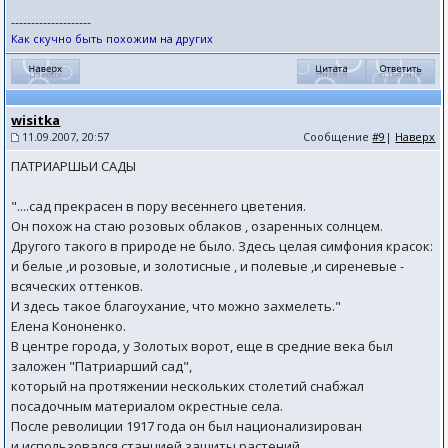
--------------------
Как скучно быть похожим на других
wisitka
11.09.2007, 20:57
Сообщение
#9
|
Наверх
ПАТРИАРШЬИ САДЫ
"....сад прекрасен в пору весеннего цветения.
Он похож на стаю розовых облаков , озаренных солнцем.
Другого такого в природе не было. Здесь целая симфония красок:
и белые ,и розовые, и золотисные , и полевые ,и сиреневые -
всяческих оттенков.
И здесь такое благоухание, что можно захмелеть."
Елена Кононенко.
В центре города, у Золотых ворот, еще в средние века был
заложен "Патриарший сад",
который на протяжении нескольких столетий снабжал
посадочным материалом окрестные села.
После револиции 1917 года он был национализирован
и использовался станцией защиты растений .