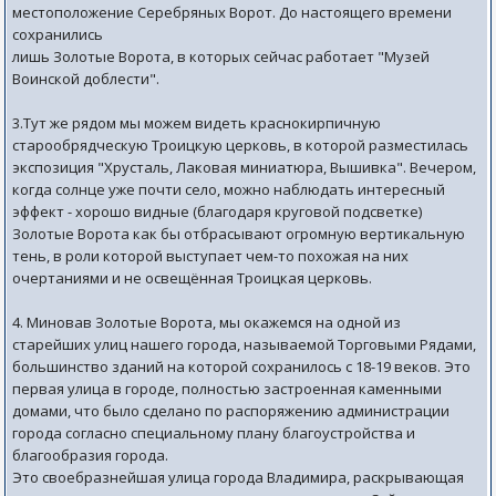
местоположение Серебряных Ворот. До настоящего времени
сохранились
лишь Золотые Ворота, в которых сейчас работает "Музей
Воинской доблести".
3.Тут же рядом мы можем видеть краснокирпичную
старообрядческую Троицкую церковь, в которой разместилась
экспозиция "Хрусталь, Лаковая миниатюра, Вышивка". Вечером,
когда солнце уже почти село, можно наблюдать интересный
эффект - хорошо видные (благодаря круговой подсветке)
Золотые Ворота как бы отбрасывают огромную вертикальную
тень, в роли которой выступает чем-то похожая на них
очертаниями и не освещённая Троицкая церковь.
4. Миновав Золотые Ворота, мы окажемся на одной из
старейших улиц нашего города, называемой Торговыми Рядами,
большинство зданий на которой сохранилось с 18-19 веков. Это
первая улица в городе, полностью застроенная каменными
домами, что было сделано по распоряжению администрации
города согласно специальному плану благоустройства и
благообразия города.
Это своебразнейшая улица города Владимира, раскрывающая