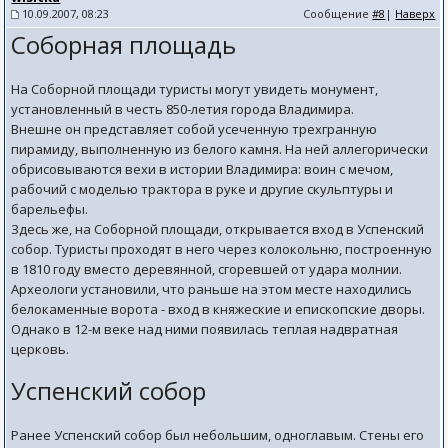
10.09.2007, 08:23
Сообщение
#8
|
Наверх
Соборная площадь
На Соборной площади туристы могут увидеть монумент,
установленный в честь 850-летия города Владимира.
Внешне он представляет собой усеченную трехгранную
пирамиду, выполненную из белого камня. На ней аллегорически
обрисовываются вехи в истории Владимира: воин с мечом,
рабочий с моделью трактора в руке и другие скульптуры и
барельефы.
Здесь же, на Соборной площади, открывается вход в Успенский
собор. Туристы проходят в него через колокольню, построенную
в 1810 году вместо деревянной, сгоревшей от удара молнии.
Археологи установили, что раньше на этом месте находились
белокаменные ворота - вход в княжеские и епископские дворы.
Однако в 12-м веке над ними появилась теплая надвратная
церковь.
Успенский собор
Ранее Успенский собор был небольшим, одноглавым. Стены его