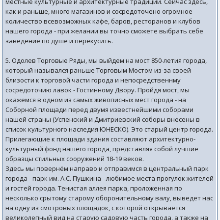
местные культурные и архитектурные традиции. Сейчас здесь,
как и раньше, много магазинов и сосредоточено огромное
количество всевозможных кафе, баров, ресторанов и клубов
нашего города - при желании вы точно сможете выбрать себе
заведение по душе и перекусить.
5. Одолев Торговые Ряды, мы выйдем на мост 850-летия города,
который назывался раньше Торговым Мостом из-за своей
близости к торговой части города и непосредственнму
сосредоточию лавок - Гостинному Двору. Пройдя мост, мы
окажемся в одном из самых живописных мест города - на
Соборной площади перед двумя известнейшими соборами
нашей страны (Успенский и Дмитриевский соборы внесены в
список культурного наследия ЮНЕСКО). Это старый центр города.
Прилегающие к площади здания составляют архитектурно-
культурный фонд нашего города, представляя собой лучшие
образцы стильных сооружений 18-19 веков.
Здесь мы повернём направо и отправимся в центральный парк
города - парк им. А.С. Пушкина - любимое места прогулок жителей
и гостей города. Тенистая аллея парка, проложенная по
несколько срытому старому оборонительному валу, выведет нас
на одну из смотровых площадок, с которой открывается
великолепный вид на старую садовую часть города, а также на