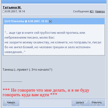
Татьяна М.
8.09.2007, 18:14
Сообщение
#2
|
Наверх
QUOTE(wisitka @ 8.09.2007, 19:13)
"... аще где в книге сей грубостию моей пропись или
небрежением писано, молю Вас:
не зазрите моему окаянству, не кляните, но поправьте, писал
бо не ангел Божий, но человек грешен и зело исполнен
неведения..."
Танюш )...привет ). Это начало? )
--------------------
*** Не говорите что мне делать, и я не буду
говорить куда вам идти ***