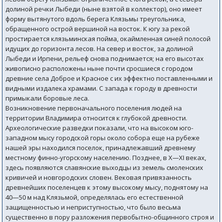
долиной речки Лыбеди (ныне взятой в коллектор), оно имеет
форму вытянутого вдоль берега Клязьмы треугольника,
обращенного острой вершиной на восток. К югу за рекой
простирается клязьминская пойма, окаймленная синей полосой
идущих до горизонта лесов. На север и восток, за долиной
Лыбеди и Ирпени, рельеф снова поднимается; на его высотах
живописно расположены ныне почти сросшиеся с городом
древние села Доброе и Красное с их эффектно поставленными и
видными издалека храмами. С запада к городу в древности
примыкали боровые леса.
Возникновение первоначального поселения людей на
территории Владимира относится к глубокой древности.
Археологические разведки показали, что на высоком юго-
западном мысу городской горы около собора еще на рубеже
нашей эры находился поселок, принадлежавший древнему
местному финно-угорскому населению. Позднее, в X—XI веках,
здесь появляются славянские выходцы из земель смоленских
кривичей и новгородских словен. Вековая привязанность
древнейших поселенцев к этому высокому мысу, поднятому на
40—50 м над Клязьмой, определялась его естественной
защищенностью и неприступностью, что было весьма
существенно в пору разложения первобытно-общинного строя и