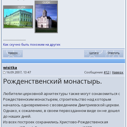
--------------------
Как скучно быть похожим на других
wisitka
16.09.2007, 13:47
Сообщение
#12
|
Наверх
Рожденственский монастырь.
Любители церковной архитектуры также могут ознакомиться с
Рождественским монастырем, строительство над которым
началось одновременно с возведением Дмитриевской церкви.
Однако, к сожалению, в своем первозданном виде он не дошел
до наших дней.
Из всех построек сохранились Христово-Рождественская