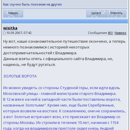
Как скучно быть похожим на других
wisitka
10.09.2007, 07:42
Сообщение
#5
|
Наверх
Ну вот, наше ознакомительное путешествие окончено, а теперь
немного познакомимся с историей некоторых
достопримечательностей г.Владимира.
Данные взяты опять с официального сайта Владимира, но,
надеюсь, не будут ругаться.
ЗОЛОТЫЕ ВОРОТА
Их можно увидеть со стороны Студеной горы, если идти вдоль
Московской улицы - главной магистрали старого Владимира.
В 12-м веке на ней в западной части были поставлены ворота,
названные Золотыми". Кроме них, еще были Серебрянные,
которые возвели на востоке. К сожалениею, они не сохранились,
а вот Золотые встречают всех, кто приезжает во Владимир со
стороны Москвы. Их строили в течение 10 лет, начиная с 1154
года, когда на владимирском престоле сидел князь Андрей