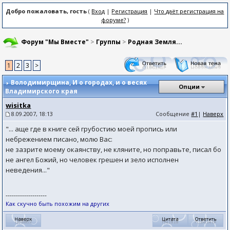
Добро пожаловать, гость
(
Вход
|
Регистрация
|
Что даёт регистрация на
форуме?
)
Форум "Мы Вместе"
>
Группы
>
Родная Земля...
1
2
3
>
Володимирщина
, И о городах, и о весях
Опции
Владимирского края
wisitka
8.09.2007, 18:13
Сообщение
#1
|
Наверх
"... аще где в книге сей грубостию моей пропись или
небрежением писано, молю Вас:
не зазрите моему окаянству, не кляните, но поправьте, писал бо
не ангел Божий, но человек грешен и зело исполнен
неведения..."
--------------------
Как скучно быть похожим на других