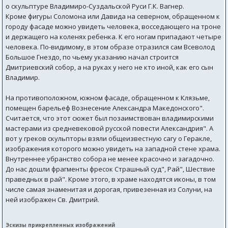
о скульптуре Владимиро-Суздальской Руси Г.К. Вагнер.
Кроме фигуры Соломона или Давида на северном, обращенном к
городу фасаде можно увидеть человека, восседающего на троне
и держащего на коленях ребенка. К его ногам припадают четыре
человека. По-видимому, в этом образе отразился сам Всеволод
Большое Гнездо, по чьему указанию начал строится
Дмитриевский собор, а на руках у него не кто иной, как его сын
Владимир.
На противоположном, южном фасаде, обращенном к Клязьме,
помещен барельеф Вознесение Александра Македонского".
Считается, что этот сюжет был позаимствован владимирскими
мастерами из средневековой русской повести Александрия". А
вот у греков скульпторы взяли общеизвестную сагу о Геракле,
изображения которого можно увидеть на западной стене храма.
Внутреннее убранство собора не менее красочно и загадочно.
До нас дошли фрагменты фресок Страшный суд", Рай", Шествие
праведных в рай". Кроме этого, в храме находятся иконы, в том
числе самая знаменитая и дорогая, привезенная из Солуни, на
ней изображен Св. Дмитрий.
Эскизы прикрепленных изображений