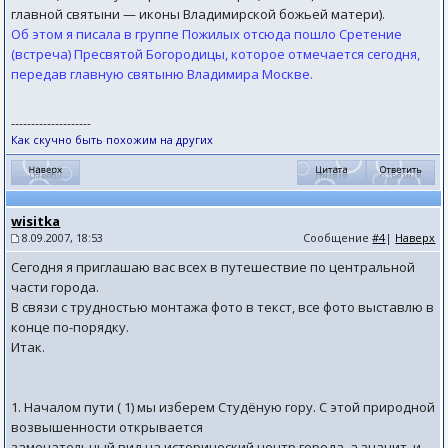
главной святыни — иконы Владимирской божьей матери).
Об этом я писала в группе Пожилых отсюда пошло Сретение
(встреча) Пресвятой Богородицы, которое отмечается сегодня,
передав главную святыню Владимира Москве.
--------------------
Как скучно быть похожим на других
wisitka
8.09.2007, 18:53
Сообщение
#4
|
Наверх
Сегодня я приглашаю вас всех в путешествие по центральной
части города.
В связи с трудностью монтажа фото в текст, все фото выставлю в
конце по-порядку.
Итак.
1. Началом пути ( 1) мы изберем Студёную гору. С этой природной
возвышенности открывается
замечательный вид на исторический центр города, а значит, и