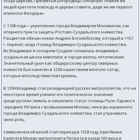
созда церковь Пресвятыя Богородицы соборную: повеле же
людей крестити повсюду и церкви ставити, даде же им первого
епископа Феодора».
C 1108 года— укрепление города Владимиром Мономахом, как
опорного пункта защиты Ростово-Суздальского княжества.
Расцветом обязан князю Андрею Боголюбскому, который в 1157
г. перенёс сюда столицу Владимиро-Суздальского княжества.
Во Владимире и соседнем Суздале сложилась владимиро-
суздальская школа живописи; в городе велось летописание.
Значительный урон как общерусскому центру северных
княжеств был нанесён в 1238 нашествием монголо-татар,
которые впоследствии повторялись.
В 1299 Владимир стал резиденцией русских митрополитов, что на
некоторое время усилило его политическое значение
среди русских земель и закрепило статус столицы Руси. Однако к
середине XIV века с возвышением Москвы, некогда окраинного
города Владимиро-Суздальского княжества, стал утрачивать
свою роль.
Символической вехой стал переезд в 1328 году (при Иване
Калите) в Москву митрополита Петра (а в конце XIV века и