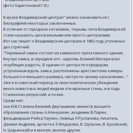
(фото Харитоновой Г.В.)
В музее Владимирский централ" можно ознакомиться с
биографией некоторых заключенных.
В отличие от городских каталажек, тюрьмы типа Владимирской
стали называть центральными или просто централами.
Вот как пишет о Владимирском централе в 1862 году уголовных
дел стряпчий:
"Тюремный замок состоит из каменного трехэтажного здания.
Внутри замка, в середине его - церковь Божией Матери всех
скорбящих радость. В здании от центра по коридорам,
устроенным вдоль замка, расположены арестантские камеры
большого и меньшего размера, смотря по своему назначению..."
Уже и в советский период за свои политические убеждения
много известных людей видели эти мрачные стены, и в годы
Сталинских репрессий, и позже.
Среди них:
сын И.В.Сталина Василий Джугашвили, министр высшего
образования страны А.Аленушкин, академик В.Парин,
фельдмаршал Рейха Паулюс, певица Л.Русланова, писатель
Даниил Андреев, артистка З.Федорова, В. Шульгин, В. Буковский,
Н. Шаранский и и многие, многие другие.