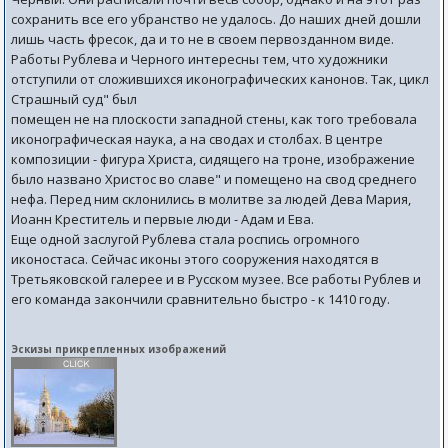
сохранить все его убранство не удалось. До наших дней дошли
лишь часть фресок, да и то не в своем первозданном виде.
Работы Рублева и Черного интересны тем, что художники
отступили от сложившихся иконографических канонов. Так, цикл
Страшный суд" был
помещен не на плоскости западной стены, как того требовала
иконографическая наука, а на сводах и столбах. В центре
композиции - фигура Христа, сидящего на троне, изображение
было названо Христос во славе" и помещено на свод среднего
нефа. Перед ним склонились в молитве за людей Дева Мария,
Иоанн Креститель и первые люди - Адам и Ева.
Еще одной заслугой Рублева стала роспись огромного
иконостаса. Сейчас иконы этого сооружения находятся в
Третьяковской галерее и в Русском музее. Все работы Рублев и
его команда закончили сравнительно быстро - к 1410 году.
Эскизы прикрепленных изображений