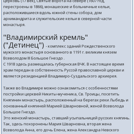
церковь (17 век), Святые ворота на севере (1607 год,
перестроены в 1866), монашеские и больничные кельи,
расположившиеся вдоль южной стены собора, дом
архимандрита и служительские кельи в северной части
монастыря.
"Владимирский кремль"
("Детинец")
- комплекс зданий Рождественского
мужского монастыря основанного в 1191 г. великим князем
Всеволодом III Большое Гнездо .
С 1918 здесь размещалась губернская ВЧК. В настоящее время
храм передан в собственность Руссой православной церкви и
является резиденцией Владимиро-Суздальского архиерея.
Также во Владимире можно ознакомиться с особенностями
постройки церквей Никиты-мученика, Св. Троицы, посетить
Княгинин монастырь, расположенный на берегах реки Лыбедь и
основанный княгиней Марией Шварновной, женой Всеволода
Большое Гнездо.
Это женский монастырь, ставший усыпальницей русских княгинь.
Так, здесь похоронены Мария Шварновна, вторая жена
Всеволода Анна, его дочь Елена, жена Александра Невского