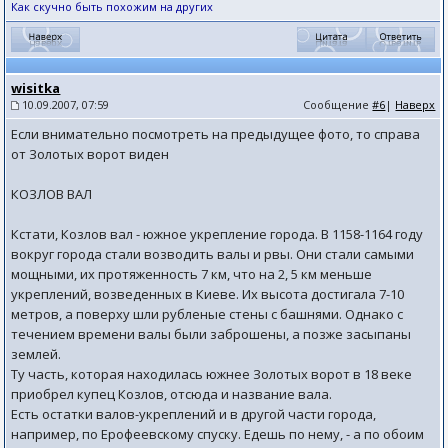
Как скучно быть похожим на других
wisitka
10.09.2007, 07:59
Сообщение
#6
|
Наверх
Если внимательно посмотреть на предыдущее фото, то справа
от Золотых ворот виден
КОЗЛОВ ВАЛ
Кстати, Козлов вал - южное укрепление города. В 1158-1164 году
вокруг города стали возводить валы и рвы. Они стали самыми
мощными, их протяженность 7 км, что на 2, 5 км меньше
укреплений, возведенных в Киеве. Их высота достигала 7-10
метров, а поверху шли рубленые стены с башнями. Однако с
течением времени валы были заброшены, а позже засыпаны
землей.
Ту часть, которая находилась южнее Золотых ворот в 18 веке
приобрел купец Козлов, отсюда и название вала.
Есть остатки валов-укреплений и в другой части города,
например, по Ерофеевскому спуску. Едешь по нему, - а по обоим