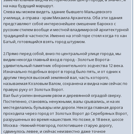
на наш будущий маршрут.
Слева мы можем видеть здание бывшего Мальцевского
училища, а справа - храм Михаила Архангела. Оба эти здания
представляют собоё интереснейшее смешение барокко с
русским стилем вообще и местной владимирской архитектурной
традицией в частности. Именно на этой горе стоял когда-то хан
Батый, готовящийся взять город штурмом.
2.Прямо перед собой, вниз по центральной улице города, мы
видим некогда главный вход в город - Золотые Ворота-
удивительный памятник оборонительного зодчества 12 века.
Изначально подобных ворот в город было пять, и от одних к
другим тянулся высокий земляной вал, часть которого,
называемая Козловым Валом, сохранена и видна нам сейчас по
правую руку от Золотых Ворот.
Вал был усилен внешним рвом и деревянной оградой сверху.
Постепенно, становясь ненужными, валы срывались, и на их
местеделались бульвары или дороги. Некогда главная дорога
проходила через город от Золотых Ворот до Серебряных Ворот,
разрушенных во время нашествия. Но позже, в 18 веке, шоссе
Москва - Нижний-Новгород, поглотившее старую дорогу,
сдвинулось левее, и сейчас неизвестно даже точное