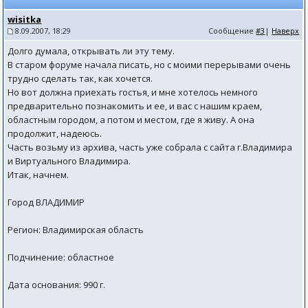
wisitka
8.09.2007, 18:29
Сообщение
#3
|
Наверх
Долго думала, открывать ли эту тему.
В старом форуме начала писать, но с моими перерывами очень
трудно сделать так, как хочется.
Но вот должна приехать гостья, и мне хотелось немного
предварительно познакомить и ее, и вас с нашим краем,
областным городом, а потом и местом, где я живу. А она
продолжит, надеюсь.
Часть возьму из архива, часть уже собрала с сайта г.Владимира
и Виртуального Владимира.
Итак, начнем.
Город ВЛАДИМИР
Регион: Владимирская область
Подчинение: областное
Дата основания: 990 г.