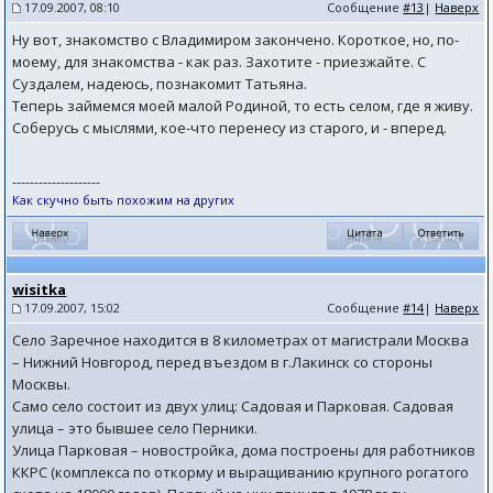
17.09.2007, 08:10
Сообщение
#13
|
Наверх
Ну вот, знакомство с Владимиром закончено. Короткое, но, по-
моему, для знакомства - как раз. Захотите - приезжайте. С
Суздалем, надеюсь, познакомит Татьяна.
Теперь займемся моей малой Родиной, то есть селом, где я живу.
Соберусь с мыслями, кое-что перенесу из старого, и - вперед.
--------------------
Как скучно быть похожим на других
wisitka
17.09.2007, 15:02
Сообщение
#14
|
Наверх
Село Заречное находится в 8 километрах от магистрали Москва
– Нижний Новгород, перед въездом в г.Лакинск со стороны
Москвы.
Само село состоит из двух улиц: Садовая и Парковая. Садовая
улица – это бывшее село Перники.
Улица Парковая – новостройка, дома построены для работников
ККРС (комплекса по откорму и выращиванию крупного рогатого