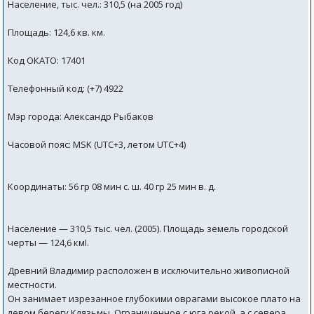
Население, тыс. чел.: 310,5 (на 2005 год)
Площадь: 124,6 кв. км.
Код ОКАТО: 17401
Телефонный код: (+7) 4922
Мэр города: Александр Рыбаков
Часовой пояс: MSK (UTC+3, летом UTC+4)
Координаты: 56 гр 08 мин с. ш. 40 гр 25 мин в. д.
Население — 310,5 тыс. чел. (2005). Площадь земель городской
черты — 124,6 кмІ.
Древний Владимир расположен в исключительно живописной
местности.
Он занимает изрезанное глубокими оврагами высокое плато на
левом берегу Клязьмы. Ограниченное с юга рекой, а с севера