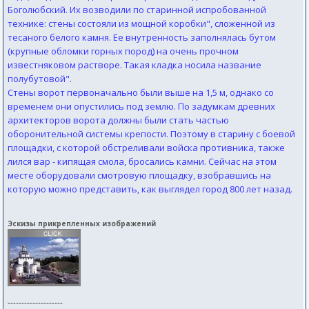
Боголюбский. Их возводили по старинной испробованной
технике: стены состояли из мощной коробки", сложенной из
тесаного белого камня. Ее внутренность заполнялась бутом
(крупные обломки горных пород) на очень прочном
известняковом растворе. Такая кладка носила название
полубутовой".
Стены ворот первоначально были выше на 1,5 м, однако со
временем они опустились под землю. По задумкам древних
архитекторов ворота должны были стать частью
оборонительной системы крепости. Поэтому в старину с боевой
площадки, с которой обстреливали войска противника, также
лился вар - кипящая смола, бросались камни. Сейчас на этом
месте оборудовали смотровую площадку, взобравшись на
которую можно представить, как выглядел город 800 лет назад.
Эскизы прикрепленных изображений
--------------------