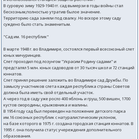
В суровую зиму 1929-1940 гг. сад вымерзи в годы войны стал
бесхозным,полностью утратив былое значение.
Территорию сада заняли под свалку. Но вскоре этому саду
суждено было стать знаменитым.
"Сад им. 16 республик"
В марте 1948 г. во Владимире, состоялся первый всесоюзный слет
юных мичуринцев.
Слет проходил под лозунгом "Украсим Родину садами" и
предсталял 5 млн. юных садоводов от 30 тысяч школ и 72 станций
юннатов.
Слет принял решение заложить во Владимире сад Дружбы. По
замыслу участников слета каждая республика страны Советов
должна была иметь свой отдельный участок.
А через год в саду уже росло 400 яблонь и груш, 500 вишен, 1700
кустов смородины, крыжовника и малины.
В 1954 году сад был переведен на положение детского парка
им.16 союзных республик с натуралистическим уклоном,
на базе которого в 1975 г. создана городская станция юннатов. В
1995 г. она получила статус учереждения дополнительного
образования.