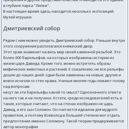
в глубине парка "Липки".
В настоящее время здесь находится несколько экспозиций.
Музей игрушки.
Дмитриевский собор
Рядом с ним можно увидеть Дмитриевский собор. Раньше внутри
этого сооружения располагался княжеский двор.
Этот храм знаменит на весь мир своей каменной резьбой. Это
более 600 барельефов, на которых изображены истории из
жизни царя Давида. Кроме того, можно встретить образы
мифических животных и растений. К сожалению, не все рельефы
дошли до наших дней: одни были заменены на новые, другие и
вовсе исчезли со стен храма. Ученые многие годы ломают голову
над вопросам:
несут ли эти барельефы какой-то смысл? Однозначного ответа
на него так и не получено. Кстати, среди исследователей есть и
такие, которые считают, что на стенах изображен не царь
Давид, а его сын Соломон. Он считается идеалом для мудрого
правителя, а поэтому Всеволод в большей степени мог отдать
предпочтение именно Соломону. Такой теории придерживается
автор монографии