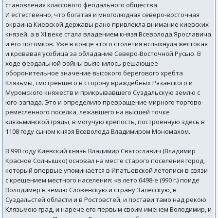
становления классового феодального общества.
И естественно, что богатая и многолюдная северо-восточная
окраина Киевской державы рано привлекла внимание киевских
князей, а в XI веке стала владением князя Всеволода Ярославича
и его потомков. Уже в конце этого столетия вспыхнула жестокая
и кровавая усобица за обладание Северо-Восточной Русью. В
ходе феодальной войны выяснилось решающее
оборонительное значение высокого берегового хребта
Клязьмы, смотревшего в сторону враждебных Рязанского и
Муромского княжеств и прикрывавшего Суздальскую землю с
юго-запада. Это и определило превращение мирного торгово-
ремесленного поселка, лежавшего на высшей точке
клязьминской гряды, в могучую крепость, построенную здесь в
1108 году сыном князя Всеволода Владимиром Мономахом.
В 990 году Киевский князь Владимир Святославич (Владимир
Красное Солнышко) основал на месте старого поселения город,
который впервые упоминается в Ипатьевской летописи в связи
с крещением местного населения: «в лето 6498-е (990 г.) поиде
Володимер в землю Словенскую и страну Залесскую, в
Суздальстей области и в Ростовстей, и постави тамо над рекою
Клязьмою град, и нарече его первым своим именем Володимир, и