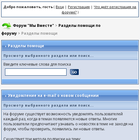
Добро пожаловать, гость
(
Вход
|
Регистрация
|
Что даёт регистрация на
форуме?
)
Форум "Мы Вместе"
>
Разделы помощи по
форуму
> Разделы помощи
Разделы помощи
Просмотр выбранного раздела или поиск...
Введите ключевые слова для поиска
Уведомление на е-mail о новом сообщении
Просмотр выбранного раздела или поиск...
На форуме существует возможность уведомлять пользователей
каждый раз, когда в темах появляются новые ответы. Многие
пользователи предпочитают узнавать о новостях в теме не заходя на
форум, чтобы проверить, появились ли новые ответы.
Существует три метода подписки на тему: