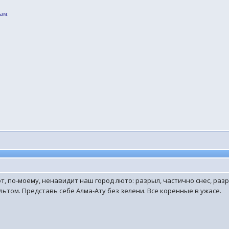
ам:
т, по-моему, ненавидит наш город люто: разрыл, частично снес, ра
ьтом. Представь себе Алма-Ату без зелени. Все коренные в ужасе.