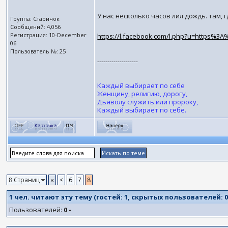
У нас несколько часов лил дождь. там, где
Группа: Старичок
Сообщений: 4,056
Регистрация: 10-December
https://l.facebook.com/l.php?u=https%3A
06
Пользователь №: 25
--------------------
Каждый выбирает по себе
Женщину, религию, дорогу,
Дьяволу служить или пророку,
Каждый выбирает по себе.
8 Страниц
«
<
6
7
8
1 чел. читают эту тему (гостей:
1
, скрытых пользователей:
Пользователей:
0 -