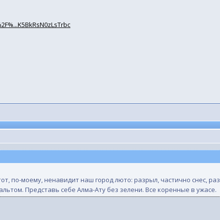
%2F%...K5BkRsN0zLsTrbc
тот, по-моему, ненавидит наш город люто: разрыл, частично снес, р
льтом. Представь себе Алма-Ату без зелени. Все коренные в ужасе.