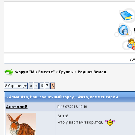
До
Форум "Мы Вместе"
>
Группы
>
Родная Земля...
8 Страниц
«
<
6
7
8
Алма-Ата, Наш солнечный город.
, Фото, комментарии
Анатолий
18.07.2016, 10:10
Анта!
Что у вас там творится,