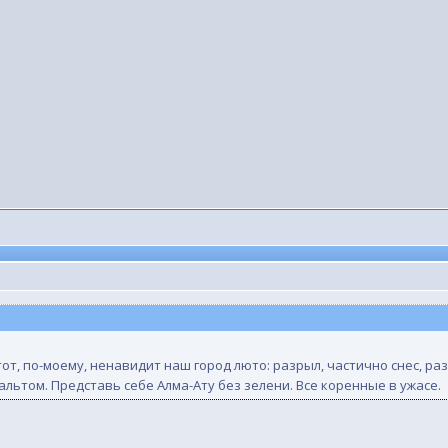
тот, по-моему, ненавидит наш город люто: разрыл, частично снес, р
льтом. Представь себе Алма-Ату без зелени. Все коренные в ужасе.