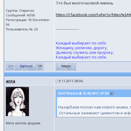
7-го был многочасовой ливень
Группа: Старичок
https://l.facebook.com/l.php?u=https%3A
Сообщений: 4,056
Регистрация: 10-December
06
--------------------
Пользователь №: 25
Каждый выбирает по себе
Женщину, религию, дорогу,
Дьяволу служить или пророку,
Каждый выбирает по себе.
anta
9.11.2017, 08:06
QUOTE(anta @ 23.08.2017, 07:53)
Назарбаев послал нам нового акима, 
.Остальные заливают цементом и асфа
Мега житель форума