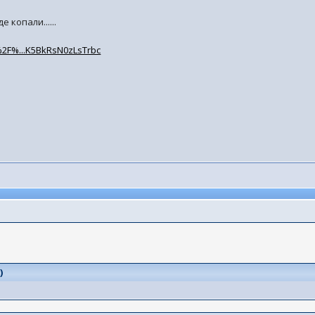
 копали......
%2F%...K5BkRsN0zLsTrbc
0
)