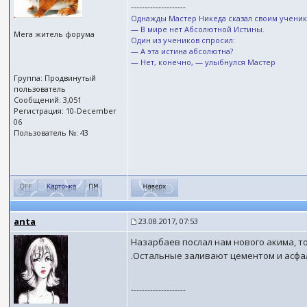
--------------------
Однажды Мастер Никеда сказал своим ученик
— В мире нет Абсолютной Истины.
Мега житель форума
Один из учеников спросил:
— А эта истина абсолютна?
— Нет, конечно, — улыбнулся Мастер
Группа: Продвинутый
пользователь
Сообщений: 3,051
Регистрация: 10-December
06
Пользователь №: 43
anta
23.08.2017, 07:53
Назарбаев послал нам нового акима, то
.Остальные заливают цементом и асфал
--------------------