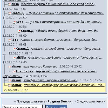
alisa
а песню Чепраги о Кишиневе ты не слышал разве?)
14.12.2006, 18:02
СкальД
... ну а мы с такими рожами возьмем, да и припрёмс...
11.02.2011, 23:59
)Эта
... ну а мы с такими рожами возьмем, да и припрём...
12.02.2011, 00:56
СкальД
а детки мимо... другие :( Это дааа.. Это да.
12.02.2011, 01:09
)Эта
Алиска снимала фотка называется "допрыгуть до...
12.02.2011, 01:03
СкальД
Алиска снимала фотка называется "допрыгуть
д...
12.02.2011, 01:11
aliSSa
Алиска снимала фотка называется "допрыгуть д...
13.02.2011, 19:40
alison
еще немного Кишинева
2.08.2014, 20:42
Шапокляк
еще немного Кишинева Коровы какие =то
некультяпи...
14.09.2014, 13:46
alison
завидуй молча)..коровы - мимимишки)
1.02.2015, 19:57
Makar
Лет так 20-30 тому как, пошли первые ласточки - тр...
22.08.2019, 01:47
« Предыдущая тема
·
Родная Земля...
·
Следующая тема »