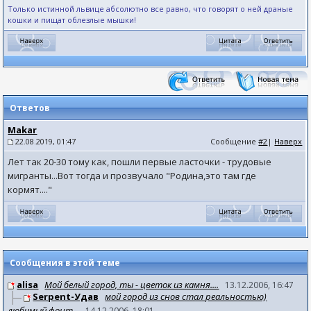
Только истинной львице абсолютно все равно, что говорят о ней драные
кошки и пищат облезлые мышки! ​ ​
Ответов
Makar
22.08.2019, 01:47
Сообщение
#2
|
Наверх
Лет так 20-30 тому как, пошли первые ласточки - трудовые
мигранты...Вот тогда и прозвучало "Родина,это там где
кормят...."
Сообщения в этой теме
alisa
Мой белый город, ты - цветок из камня....
13.12.2006, 16:47
Serpent-Удав
мой город из снов стал реальностью)
любимый фонт...
14.12.2006, 18:01