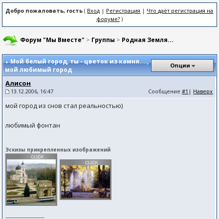
Добро пожаловать, гость
(
Вход
|
Регистрация
|
Что даёт регистрация на
форуме?
)
Форум "Мы Вместе"
>
Группы
>
Родная Земля...
Мой белый город, ты - цветок из камня....
,
Опции
мой любимый город
Алисон
13.12.2006, 16:47
Сообщение
#1
|
Наверх
мой город из снов стал реальностью)
любимый фонтан
Эскизы прикрепленных изображений
--------------------