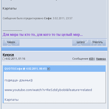
Карпаты
Сообщение было отредактировано
Софи
: 3.02.2011, 23:57
--------------------
Для мира ты кто то, для кого то ты целый мир...
Кукуся
4.02.2011, 01:16
Сообщение
#39
|
Наверх
QUOTE(Софи @ 4.02.2011, 00:41)
годицца- дзыньк))
www.youtube.com/watch?v=ReSzbEybobI&feature=related
Карпаты