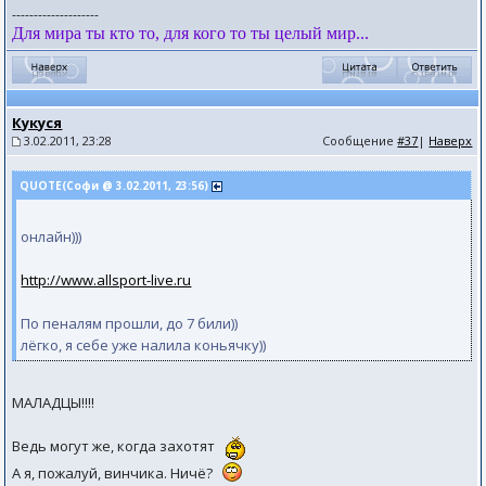
--------------------
Для мира ты кто то, для кого то ты целый мир...
Кукуся
3.02.2011, 23:28
Сообщение
#37
|
Наверх
QUOTE(Софи @ 3.02.2011, 23:56)
онлайн)))
http://www.allsport-live.ru
По пеналям прошли, до 7 били))
лёгко, я себе уже налила коньячку))
МАЛАДЦЫ!!!!
Ведь могут же, когда захотят
А я, пожалуй, винчика. Ничё?