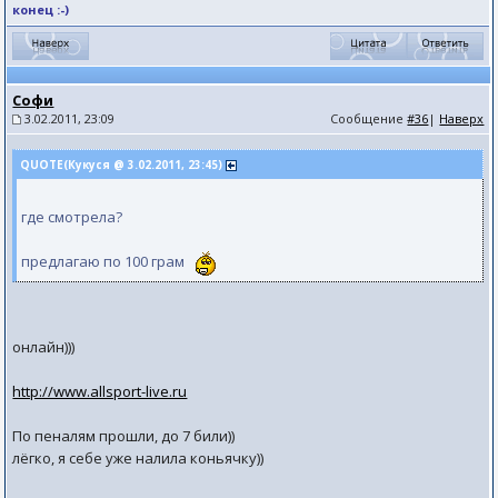
конец :-)
Софи
3.02.2011, 23:09
Сообщение
#36
|
Наверх
QUOTE(Кукуся @ 3.02.2011, 23:45)
где смотрела?
предлагаю по 100 грам
онлайн)))
http://www.allsport-live.ru
По пеналям прошли, до 7 били))
лёгко, я себе уже налила коньячку))