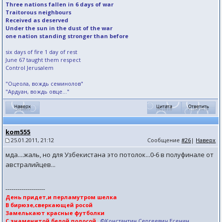
Three nations fallen in 6 days of war
Traitorous neighbours
Received as deserved
Under the sun in the dust of the war
one nation standing stronger than before
six days of fire 1 day of rest
June 67 taught them respect
Control Jerusalem
"Оцеола, вождь семинолов"
"Ардуан, вождь овце..."
kom555
25.01.2011, 21:12
Сообщение
#26
|
Наверх
мда....жаль, но для Узбекистана это потолок...0-6 в полуфинале от
австралийцев...
--------------------
День придет,и перламутром шелка
В бирюзе,сверкающей росой
Замелькают красные футболки
С знаменитой белой полосой
...
©Константин Сергеевич Есенин