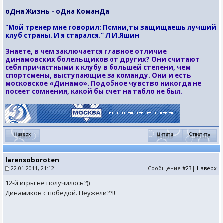
оДна Жизнь - оДна КоманДа
"Мой тренер мне говорил: Помни,ты защищаешь лучший
клуб страны. И я старался." Л.И.Яшин
Знаете, в чем заключается главное отличие
динамовских болельщиков от других? Они считают
себя причастными к клубу в большей степени, чем
спортсмены, выступающие за команду. Они и есть
московское «Динамо». Подобное чувство никогда не
посеет сомнения, какой бы счет на табло не был.
larensoboroten
22.01.2011, 21:12
Сообщение
#23
|
Наверх
12-й игры не получилось?))
Динамиков с победой. Неужели??!!
--------------------