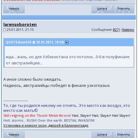
larensoboroten
25.01.2011, 21:15
Сообщение
#27
|
Наверх
QUOTE(kom555 @ 25.01.2011, 19:59)
мда....жаль, но для Узбекистана это потолок...0-6 в полуфинале
от австралийцев...
А иное сложно было ожидать.
Надеюсь, австралийцы победят в финале узкоглазых.
--------------------
То, где ты родился никому не отнять. Это место как воздух, это
место как мать©
Still reigning on the Thrash Metal throne!
Hail, Slayer! Hail, Slayer! Hail Slayer!
Hell..storms... RUSH! Over the earth. BESTIAL INVASION!
Установка и ремонт окон, дверей в Калининграде