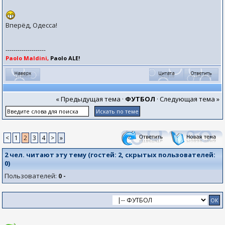
Вперёд, Одесса!
--------------------
Paolo Maldini,
Paolo ALE!
« Предыдущая тема
·
ФУТБОЛ
·
Следующая тема »
<
1
2
3
4
>
»
2 чел. читают эту тему (гостей:
2
, скрытых пользователей:
0
)
Пользователей:
0 -