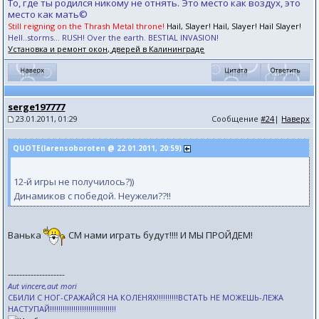
То, где ты родился никому не отнять. Это место как воздух, это
место как мать©
Still reigning on the Thrash Metal throne!
Hail, Slayer! Hail, Slayer! Hail Slayer!
Hell..storms... RUSH! Over the earth. BESTIAL INVASION!
Установка и ремонт окон, дверей в Калининграде
serge197777
23.01.2011, 01:29
Сообщение
#24
|
Наверх
QUOTE(larensoboroten @ 22.01.2011, 20:59)
12-й игры не получилось?))
Динамиков с победой. Неужели??!!
Ванька
СМ нами играть будут!!!! И МЫ ПРОЙДЕМ!
--------------------
Aut vincere,aut mori
СБИЛИ С НОГ-СРАЖАЙСЯ НА КОЛЕНЯХ!!!!!!!!!!ВСТАТЬ НЕ МОЖЕШЬ-ЛЕЖА
НАСТУПАЙ!!!!!!!!!!!!!!!!!!!!!!!!!!!!!!!