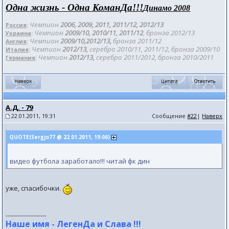
Одна жизнь - Одна КоманДа!!!
Динамо 2008
Чемпион
2006, 2009, 2011, 2011/12
, 2012/
13
Россия
:
Чемпион
2009/10, 2010/11, 2011/12
, бронза 201
2/13
Украина
:
Чемпион
2009/10,2012/13,
бронза 2011/12
Англия
:
Чемпион
2012/13,
серебро 2010/11, 2011/12, бронза 2009/10
Италия
:
Чемпион
2012/13,
серебро 2011/2012, бронза 2010/2011
Германия
:
А.Д. - 79
22.01.2011, 19:31
Сообщение
#22
|
Наверх
QUOTE(Sergjo77 @ 22.01.2011, 19:06)
видео футбола заработало!!! читай фк дин
уже, спасибочки.
--------------------
Наше имя - ЛегенДа и Слава !!!