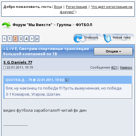
Добро пожаловать, гость
(
Вход
|
Регистрация
|
Что даёт регистрация на
форуме?
)
Форум "Мы Вместе"
>
Группы
>
ФУТБОЛ
<
1
2
3
4
>
»
L i V E
, Смотрим спортивные трансляции
Опции
большой компанией по ТВ
S.G.Daniels.77
22.01.2011, 19:19
Сообщение
#21
|
Наверх
QUOTE(А.Д. - 79 @ 22.01.2011, 19:02)
бля, ну наконец-то побеДа !!! Пусть вымученная, но победа.
3-1 Комаров, Угаров, Шатан.
видео футбола заработало!!! читай фк дин
--------------------