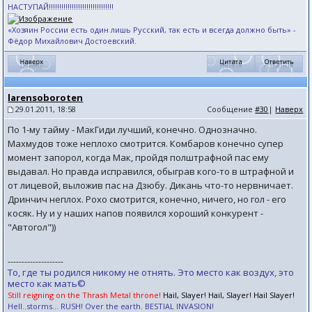
НАСТУПАЙ!!!!!!!!!!!!!!!!!!!!!!!!!!!!!!!
«Хозяин России есть один лишь Русский, так есть и всегда должно быть» -
Фёдор Михайлович Достоевский.
larensoboroten
29.01.2011, 18:58
Сообщение
#30
|
Наверх
По 1-му тайму - МакГиди лучший, конечно. Однозначно.
Махмудов тоже неплохо смотрится. Комбаров конечно супер
момент запорол, когда Мак, пройдя полштрафной пас ему
выдавал. Но правда исправился, обыграв кого-то в штрафной и
от лицевой, выложив пас на Дзюбу. Дикань что-то нервничает.
Дринчич неплох. Рохо смотрится, конечно, ничего, но гол - его
косяк. Ну и у наших напов появился хороший конкурент -
"Автогол"))
--------------------
То, где ты родился никому не отнять. Это место как воздух, это
место как мать©
Still reigning on the Thrash Metal throne!
Hail, Slayer! Hail, Slayer! Hail Slayer!
Hell..storms... RUSH! Over the earth. BESTIAL INVASION!