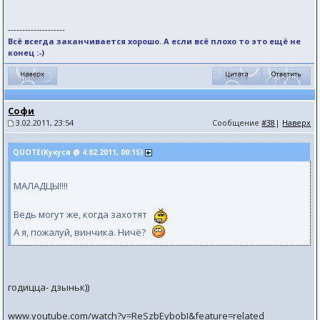
--------------------
Всё всегда заканчивается хорошо. А если всё плохо то это ещё не
конец :-)
Софи
3.02.2011, 23:54
Сообщение
#38
|
Наверх
QUOTE(Кукуся @ 4.02.2011, 00:15)
МАЛАДЦЫ!!!!
Ведь могут же, когда захотят
А я, пожалуй, винчика. Ничё?
годицца- дзыньк))
www.youtube.com/watch?v=ReSzbEybobI&feature=related