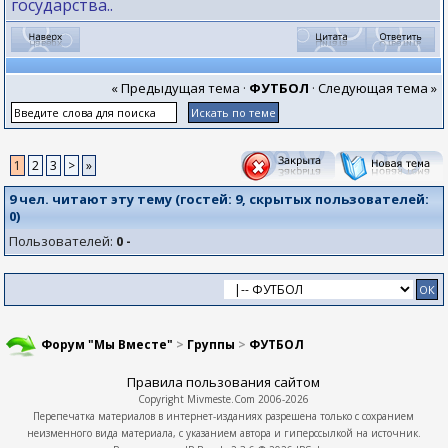
государства..
« Предыдущая тема
·
ФУТБОЛ
·
Следующая тема »
1
2
3
>
»
9 чел. читают эту тему (гостей:
9
, скрытых пользователей:
0
)
Пользователей:
0 -
Форум "Мы Вместе"
>
Группы
>
ФУТБОЛ
Правила пользования сайтом
Copyright
Mivmeste.Com
2006-2026
Перепечатка материалов в интернет-изданиях разрешена только с сохранием
неизменного вида материала, с указанием автора и гиперссылкой на источник.