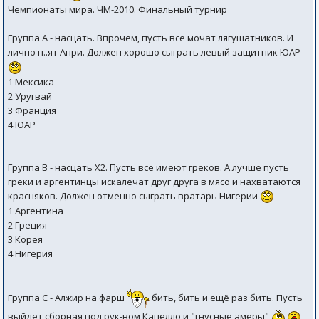
Чемпионаты мира. ЧМ-2010. Финальный турнир
Группа A - насцать. Впрочем, пусть все мочат лягушатников. И
лично п..ят Анри. Должен хорошо сыграть левый защитник ЮАР
1 Мексика
2 Уругвай
3 Франция
4 ЮАР
Группа B - насцать Х2. Пусть все имеют греков. А лучше пусть
греки и аргентинцы искалечат друг друга в мясо и нахватаются
красняков. Должен отменно сыграть вратарь Нигерии
1 Аргентина
2 Греция
3 Корея
4 Нигерия
Группа C - Алжир на фарш
бить, бить и ещё раз бить. Пусть
выйдет сборная под рук-вом Капелло и "гнусные амеры"