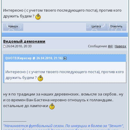
Интересно ( с учетом твоего последующего поста), против кого
дружить будем ?
Ведомый демонами
26.04.2010, 20:33
Сообщение
#4
|
Наверх
QUOTE(Кирасир @ 26.04.2010, 21:16)
Интересно ( с учетом твоего последующего поста), против кого
дружить будем ?
ну я по традиции за наших деревенских.. всмысле за сербов.. ну
и со времен Ван Бастена неровно отношусь к голландцам..
остальные до лампочки
--------------------
"Начинается футбольный сезон. По инерции я болею за "Зенит",