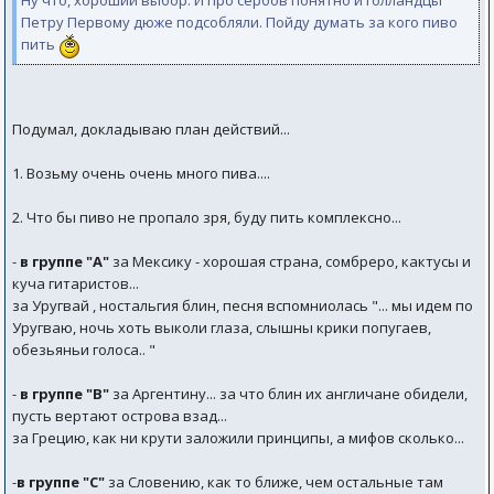
Ну что, хороший выбор. И про сербов понятно и голландцы
Петру Первому дюже подсобляли. Пойду думать за кого пиво
пить
Подумал, докладываю план действий...
1. Возьму очень очень много пива....
2. Что бы пиво не пропало зря, буду пить комплексно...
-
в группе "А"
за Мексику - хорошая страна, сомбреро, кактусы и
куча гитаристов...
за Уругвай , ностальгия блин, песня вспомниолась "... мы идем по
Уругваю, ночь хоть выколи глаза, слышны крики попугаев,
обезьяньи голоса.. "
-
в группе "В"
за Аргентину... за что блин их англичане обидели,
пусть вертают острова взад...
за Грецию, как ни крути заложили принципы, а мифов сколько...
-
в группе "С"
за Словению, как то ближе, чем остальные там