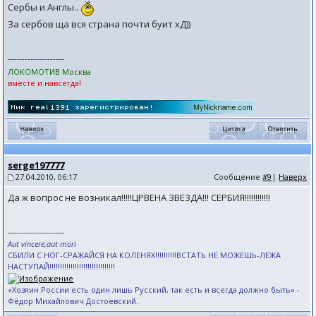
Сербы и Англы..
За сербов ща вся страна почти буит хД))
--------------------
ЛОКОМОТИВ Москва
вместе и навсегда!
serge197777
27.04.2010, 06:17
Сообщение
#9
|
Наверх
Да ж вопрос не возникал!!!!!ЦРВЕНА ЗВЕЗДА!!! СЕРБИЯ!!!!!!!!!!!!
--------------------
Aut vincere,aut mori
СБИЛИ С НОГ-СРАЖАЙСЯ НА КОЛЕНЯХ!!!!!!!!!!ВСТАТЬ НЕ МОЖЕШЬ-ЛЕЖА
НАСТУПАЙ!!!!!!!!!!!!!!!!!!!!!!!!!!!!!!!
«Хозяин России есть один лишь Русский, так есть и всегда должно быть» -
Фёдор Михайлович Достоевский.