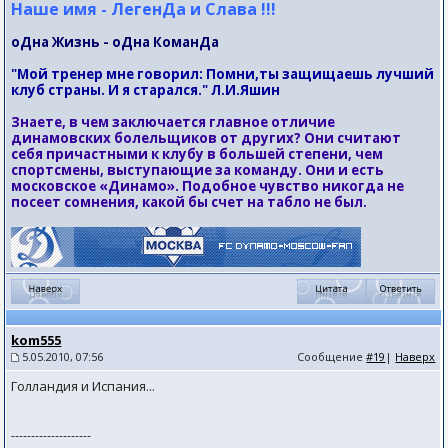
Наше имя - ЛегенДа и Слава !!!
оДна Жизнь - оДна КоманДа
"Мой тренер мне говорил: Помни,ты защищаешь лучший
клуб страны. И я старался." Л.И.Яшин
Знаете, в чем заключается главное отличие
динамовских болельщиков от других? Они считают
себя причастными к клубу в большей степени, чем
спортсмены, выступающие за команду. Они и есть
московское «Динамо». Подобное чувство никогда не
посеет сомнения, какой бы счет на табло не был.
kom555
5.05.2010, 07:56
Сообщение
#19
|
Наверх
Голландия и Испания...
--------------------