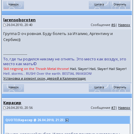
larensoboroten
26.04.2010, 20:40
Сообщение
#6
|
Наверх
Группа D оч ровная. Буду болеть за Италию, Аргентину и
Сербию))
--------------------
То, где ты родился никому не отнять. Это место как воздух, это
место как мать©
Still reigning on the Thrash Metal throne!
Hail, Slayer! Hail, Slayer! Hail Slayer!
Hell..storms... RUSH! Over the earth. BESTIAL INVASION!
Установка и ремонт окон, дверей в Калининграде
Кирасир
26.04.2010, 20:56
Сообщение
#7
|
Наверх
QUOTE(Кирасир @ 26.04.2010, 21:23)