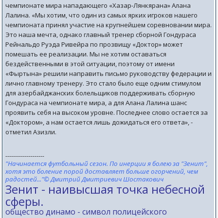
чемпионате мира нападающего «Хазар-Лянкярана» Алана
Лалина. «Мы хотим, что один из самых ярких игроков нашего
чемпионата принял участие на крупнейшем соревновании мира.
Это наша мечта, однако главный тренер сборной Гондураса
Рейнальдо Руэда Ривейра по прозвищу «Доктор» может
помешать ее реализации. Мы не хотим оставаться
бездейственными в этой ситуации, поэтому от имени
«Фыртына» решили направить письмо руководству федерации и
лично главному тренеру. Это стало было еще одним стимулом
для азербайджанских болельщиков поддерживать сборную
Гондураса на чемпионате мира, а для Алана Лалина шанс
проявить себя на высоком уровне. Последнее слово остается за
«Доктором», а нам остается лишь дожидаться его ответа», -
отметил Азизли.
--------------------
"Начинается футбольный сезон. По инерции я болею за "Зенит",
хотя это боление порой доставляет больше огорчений, чем
радостей..."© Дмитрий Дмитриевич Шостакович
Зенит - наивысшая точка небесной
сферы.
общество динамо - символ полицейского