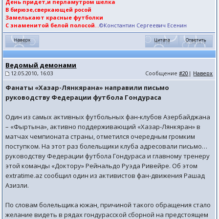
День придет,и перламутром шелка
В бирюзе,сверкающей росой
Замелькают красные футболки
С знаменитой белой полосой
...
©Константин Сергеевич Есенин
Ведомый демонами
12.05.2010, 16:03
Сообщение
#20
|
Наверх
Фанаты «Хазар-Лянкярана» направили письмо
руководству Федерации футбола Гондураса
Один из самых активных футбольных фан-клубов Азербайджана
– «Фыртына», активно поддерживающий «Хазар-Лянкяран» в
матчах чемпионата страны, отметился очередным громким
поступком. На этот раз болельщики клуба адресовали письмо…
руководству Федерации футбола Гондураса и главному тренеру
этой команды «Доктору» Рейнальдо Руэда Ривейре. Об этом
extratime.az сообщил один из активистов фан-движения Рашад
Азизли.
По словам болельщика южан, причиной такого обращения стало
желание видеть в рядах гондурасской сборной на предстоящем