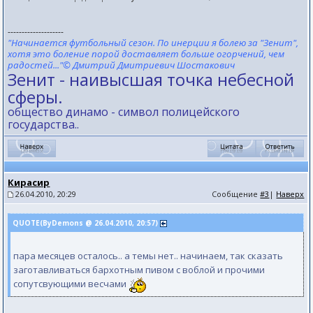
--------------------
"Начинается футбольный сезон. По инерции я болею за "Зенит",
хотя это боление порой доставляет больше огорчений, чем
радостей..."© Дмитрий Дмитриевич Шостакович
Зенит - наивысшая точка небесной
сферы.
общество динамо - символ полицейского
государства..
Кирасир
26.04.2010, 20:29
Сообщение
#3
|
Наверх
QUOTE(ByDemons @ 26.04.2010, 20:57)
пара месяцев осталось.. а темы нет.. начинаем, так сказать
заготавливаться бархотным пивом с воблой и прочими
сопутсвующими весчами