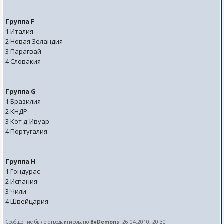
Группа F
1 Италия
2 Новая Зеландия
3 Парагвай
4 Словакия
Группа G
1 Бразилия
2 КНДР
3 Кот д-Ивуар
4 Португалия
Группа H
1 Гондурас
2 Испания
3 Чили
4 Швейцария
Сообщение было отредактировано
ByDemons
: 26.04.2010, 20:30