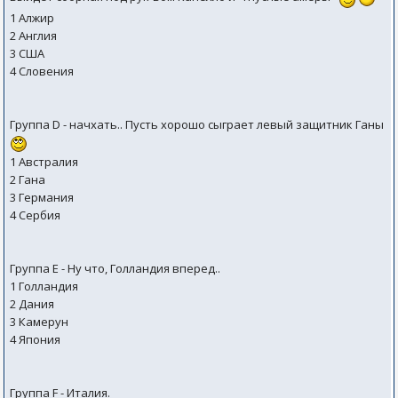
1 Алжир
2 Англия
3 США
4 Словения
Группа D - начхать.. Пусть хорошо сыграет левый защитник Ганы
1 Австралия
2 Гана
3 Германия
4 Сербия
Группа E - Ну что, Голландия вперед..
1 Голландия
2 Дания
3 Камерун
4 Япония
Группа F - Италия.