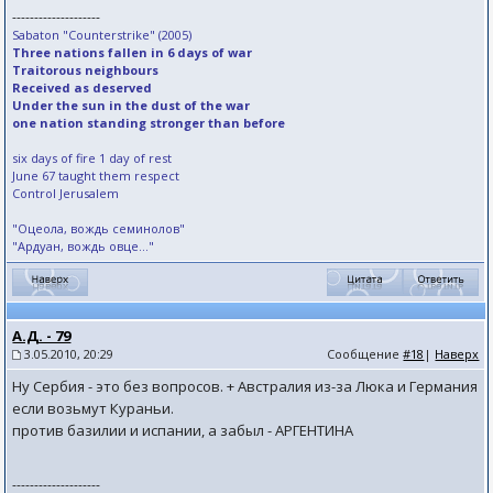
--------------------
Sabaton "Counterstrike" (2005)
Three nations fallen in 6 days of war
Traitorous neighbours
Received as deserved
Under the sun in the dust of the war
one nation standing stronger than before
six days of fire 1 day of rest
June 67 taught them respect
Control Jerusalem
"Оцеола, вождь семинолов"
"Ардуан, вождь овце..."
А.Д. - 79
3.05.2010, 20:29
Сообщение
#18
|
Наверх
Ну Сербия - это без вопросов. + Австралия из-за Люка и Германия
если возьмут Кураньи.
против базилии и испании, а забыл - АРГЕНТИНА
--------------------