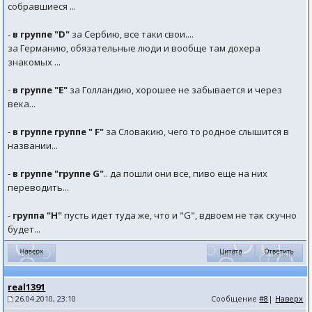
собравшиеся ...
-
в группе "D"
за Сербию, все таки свои....
за Германию, обязательные люди и вообще там дохера
знакомых ...
-
в группе "E"
за Голландию, хорошее не забывается и через
века...
-
в группе группе " F"
за Словакию, чего то родное слышится в
названии...
-
в группе "группе G"
.. да пошли они все, пиво еще на них
переводить...
-
группа "H"
пусть идет туда же, что и "G", вдвоем не так скучно
будет...
real1391
26.04.2010, 23:10
Сообщение
#8
|
Наверх