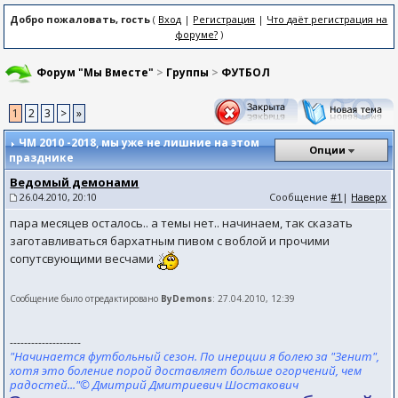
Добро пожаловать, гость
(
Вход
|
Регистрация
|
Что даёт регистрация на
форуме?
)
Форум "Мы Вместе"
>
Группы
>
ФУТБОЛ
1
2
3
>
»
ЧМ 2010 -2018
, мы уже не лишние на этом
Опции
празднике
Ведомый демонами
26.04.2010, 20:10
Сообщение
#1
|
Наверх
пара месяцев осталось.. а темы нет.. начинаем, так сказать
заготавливаться бархатным пивом с воблой и прочими
сопутсвующими весчами
Сообщение было отредактировано
ByDemons
: 27.04.2010, 12:39
--------------------
"Начинается футбольный сезон. По инерции я болею за "Зенит",
хотя это боление порой доставляет больше огорчений, чем
радостей..."© Дмитрий Дмитриевич Шостакович