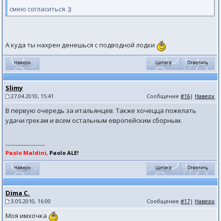
смею согласиться. ))
А куда ты нахрен денешься с подводной лодки
Slimy
27.04.2010, 15:41
Сообщение
#16
|
Наверх
В первую очередь за итальянцев. Также хочецца пожелать
удачи грекам и всем остальным европейским сборным.
--------------------
Paolo Maldini,
Paolo ALE!
Dima C.
3.05.2010, 16:00
Сообщение
#17
|
Наверх
Моя имхочка