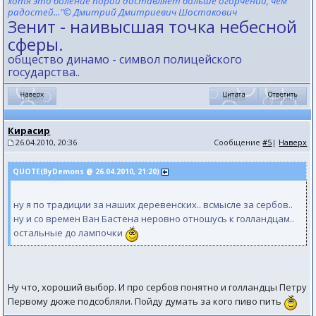
хотя это боление порой доставляет больше огорчений, чем
радостей..."© Дмитрий Дмитриевич Шостакович
Зенит - наивысшая точка небесной
сферы.
общество динамо - символ полицейского
государства..
Кирасир
26.04.2010, 20:36
Сообщение
#5
|
Наверх
QUOTE(ByDemons @ 26.04.2010, 21:20)
ну я по традиции за наших деревенских.. всмысле за сербов..
ну и со времен Ван Бастена неровно отношусь к голландцам..
остальные до лампочки
Ну что, хороший выбор. И про сербов понятно и голландцы Петру
Первому дюже подсобляли. Пойду думать за кого пиво пить