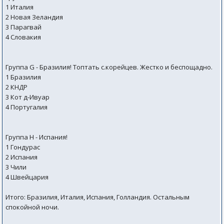
1 Италия
2 Новая Зеландия
3 Парагвай
4 Словакия
Группа G - Бразилия! Топтать с.корейцев. Жестко и беспощадно.
1 Бразилия
2 КНДР
3 Кот д-Ивуар
4 Португалия
Группа H - Испания!
1 Гондурас
2 Испания
3 Чили
4 Швейцария
Итого: Бразилия, Италия, Испания, Голландия. Остальным
спокойной ночи.