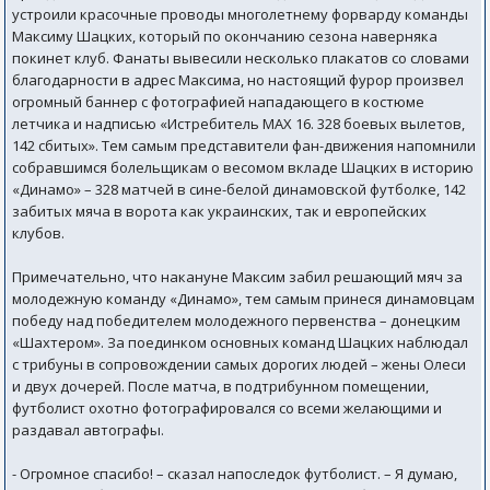
устроили красочные проводы многолетнему форварду команды
Максиму Шацких, который по окончанию сезона наверняка
покинет клуб. Фанаты вывесили несколько плакатов со словами
благодарности в адрес Максима, но настоящий фурор произвел
огромный баннер с фотографией нападающего в костюме
летчика и надписью «Истребитель МАХ 16. 328 боевых вылетов,
142 сбитых». Тем самым представители фан-движения напомнили
собравшимся болельщикам о весомом вкладе Шацких в историю
«Динамо» – 328 матчей в сине-белой динамовской футболке, 142
забитых мяча в ворота как украинских, так и европейских
клубов.
Примечательно, что накануне Максим забил решающий мяч за
молодежную команду «Динамо», тем самым принеся динамовцам
победу над победителем молодежного первенства – донецким
«Шахтером». За поединком основных команд Шацких наблюдал
с трибуны в сопровождении самых дорогих людей – жены Олеси
и двух дочерей. После матча, в подтрибунном помещении,
футболист охотно фотографировался со всеми желающими и
раздавал автографы.
- Огромное спасибо! – сказал напоследок футболист. – Я думаю,