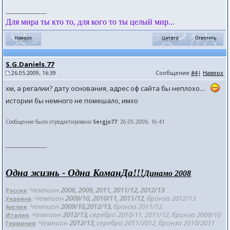
--------------------
Для мира ты кто то, для кого то ты целый мир...
S.G.Daniels.77
26.05.2009, 16:39
Сообщение
#4
|
Наверх
хм, а регалии? дату основания, адрес оф сайта бы неплохо....
истории бы немного не помешало, имхо
Сообщение было отредактировано
Sergjo77
: 26.05.2009, 16:41
--------------------
Одна жизнь - Одна КоманДа!!!
Динамо 2008
Чемпион
2006, 2009, 2011, 2011/12
, 2012/
13
Россия
:
Чемпион
2009/10, 2010/11, 2011/12
, бронза 201
2/13
Украина
:
Чемпион
2009/10,2012/13,
бронза 2011/12
Англия
:
Чемпион
2012/13,
серебро 2010/11, 2011/12, бронза 2009/10
Италия
:
Чемпион
2012/13,
серебро 2011/2012, бронза 2010/2011
Германия
: