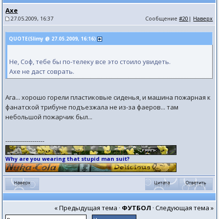
Axe
27.05.2009, 16:37
Сообщение
#20
|
Наверх
QUOTE(Slimy @ 27.05.2009, 16:16)
Не, Соф, тебе бы по-телеку все это стоило увидеть.
Axe не даст соврать.
Ага... хорошо горели пластиковые сиденья, и машина пожарная к
фанатской трибуне подъезжала не из-за фаеров... там
небольшой пожарчик был...
--------------------
Why are you wearing that stupid man suit?
« Предыдущая тема
·
ФУТБОЛ
·
Следующая тема »