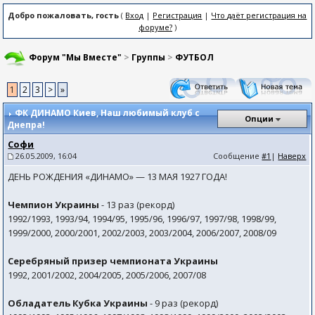
Добро пожаловать, гость
(
Вход
|
Регистрация
|
Что даёт регистрация на
форуме?
)
Форум "Мы Вместе"
>
Группы
>
ФУТБОЛ
1
2
3
>
»
ФК ДИНАМО Киев
, Наш любимый клуб с
Опции
Днепра!
Софи
26.05.2009, 16:04
Сообщение
#1
|
Наверх
ДЕНЬ РОЖДЕНИЯ «ДИНАМО» — 13 МАЯ 1927 ГОДА!
Чемпион Украины
- 13 раз (рекорд)
1992/1993, 1993/94, 1994/95, 1995/96, 1996/97, 1997/98, 1998/99,
1999/2000, 2000/2001, 2002/2003, 2003/2004, 2006/2007, 2008/09
Серебряный призер чемпионата Украины
1992, 2001/2002, 2004/2005, 2005/2006, 2007/08
Обладатель Кубка Украины
- 9 раз (рекорд)