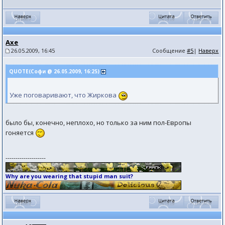
Axe
26.05.2009, 16:45
Сообщение
#5
|
Наверх
QUOTE(Софи @ 26.05.2009, 16:25)
Уже поговаривают, что Жиркова
было бы, конечно, неплохо, но только за ним пол-Европы
гоняется
--------------------
Why are you wearing that stupid man suit?