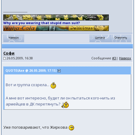
--------------------
Why are you wearing that stupid man suit?
Софи
26.05.2009, 16:38
Сообщение
#3
|
Наверх
QUOTE(Axe @ 26.05.2009, 17:15)
Вот и группа созрела...
А мне вот интересно, будет ли он пытаться кого-нить из
армейцев в ДК перетянуть?
Уже поговаривают, что Жиркова