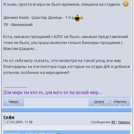
Я знаю, просто вчера не было времени, спешила на стадион
Динамо Киев - Шахтёр Донецк - 1-0
79' - Милевский
Кста, никаких прощаний с ЮПС не было, никаких представлений
тоже не было, ультрасы вывесли только баннеры прощания с
Максом Шацких...
Но от себя могу сказать, что несмотря на такой уход, все ему
благодарны за эти полтора года, которые он отдал Д/К и добился
успехов, особенно на евроарене!!
--------------------
Для мира ты кто то, для кого то ты целый мир...
Софи
27.05.2009, 11:38
Сообщение
#9
|
Наверх