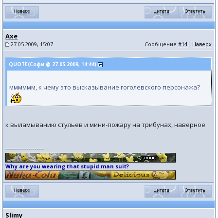
Axe
27.05.2009, 15:07
Сообщение
#14
|
Наверх
QUOTE(Софи @ 27.05.2009, 14:44)
мммммм, к чему это высказывание гоголевского персонажа?
к выламыванию стульев и мини-пожару на трибунах, наверное
--------------------
Why are you wearing that stupid man suit?
Slimy