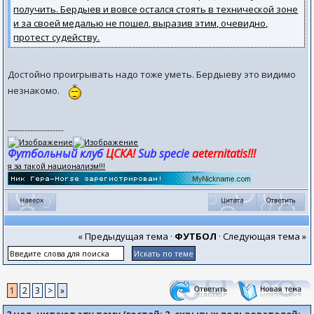
получить. Бердыев и вовсе остался стоять в технической зоне
и за своей медалью не пошел, выразив этим, очевидно,
протест судейству.
Достойно проигрывать надо тоже уметь. Бердыеву это видимо
незнакомо.
--------------------
Футбольный клуб
ЦСКА!
Sub specie
aeternitatis!!!
я за такой национализм!!!
« Предыдущая тема
·
ФУТБОЛ
·
Следующая тема »
1
2
3
>
»