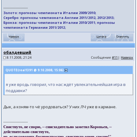
--------------------
Золото: прогнозы чемпионата Италии 2009/2010;
Серебро: прогнозы чемпионата Англии 2011/2012, 2012/2013;
Бронза: прогнозы чемпионата Италии 2010/2011; прогнозы
чемпионата Германии 2011/2012;
обалдевший
8.11.2008, 21:24
Сообщение
#11
|
Наверх
QUOTE(real1391 @ 9.10.2008, 15:06)
я уже вродь говорил, что нас ждёт увлекательнейшая игра в
поддавки?
Дык, а коням-то чё уродоваться? У них ЛЧ уже в кармане.
--------------------
Свистнуто, не спорю, -- снисходительно заметил Коровьев, --
действительно свистнуто,
но, если говорить беспристрастно, свистнуто очень средне!"