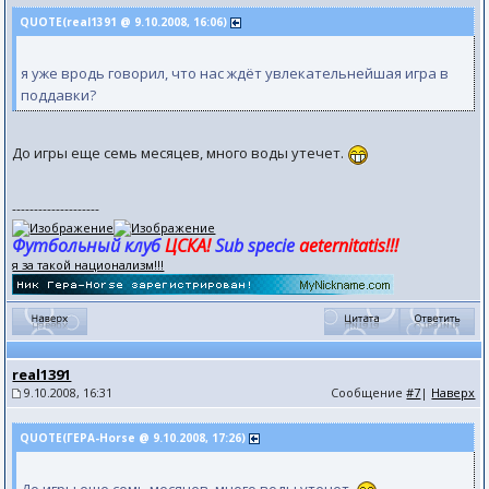
QUOTE(real1391 @ 9.10.2008, 16:06)
я уже вродь говорил, что нас ждёт увлекательнейшая игра в
поддавки?
До игры еще семь месяцев, много воды утечет.
--------------------
Футбольный клуб
ЦСКА!
Sub specie
aeternitatis!!!
я за такой национализм!!!
real1391
9.10.2008, 16:31
Сообщение
#7
|
Наверх
QUOTE(ГЕРА-Horse @ 9.10.2008, 17:26)