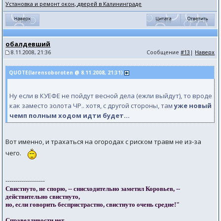
Установка и ремонт окон, дверей в Калининграде
обалдевший
8.11.2008, 21:36
Сообщение
#13
|
Наверх
QUOTE(larensoboroten @ 8.11.2008, 21:31)
Ну если в КУЕФЕ не пойдут весной дела (ежли выйдут), то вроде
как заместо золота ЧР.. хотя, с другой стороны, там
уже новый
чемп полным ходом идти будет...
Вот именно, и трахаться на огородах с риском травм не из-за
чего.
--------------------
Свистнуто, не спорю, -- снисходительно заметил Коровьев, --
действительно свистнуто,
но, если говорить беспристрастно, свистнуто очень средне!"
Справедливости нет.