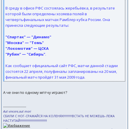
В среду в офисе РФС состоялась жеребьёвка, в результате
которой были определены хозяева полей в
четвертьфинальных матчах Рамблер кубка России. Она
принесла следующие результаты:
"Спартак" — "Динамо"
"Москва" — "Томь"
"Локомотив" — ЦСКА
"Рубин" — "Сибирь"
.
Как сообщает официальный сайт РФС, матчи данной стадии
состоятся 22 апреля, полуфиналы запланированы на 20 мая,
финальный матч пройдёт 31 мая 2009 года.
А че они по одному мптчу играют?
--------------------
Aut vincere,aut mori
СБИЛИ С НОГ-СРАЖАЙСЯ НА КОЛЕНЯХ!!!!!!!!!!ВСТАТЬ НЕ МОЖЕШЬ-ЛЕЖА
НАСТУПАЙ!!!!!!!!!!!!!!!!!!!!!!!!!!!!!!!