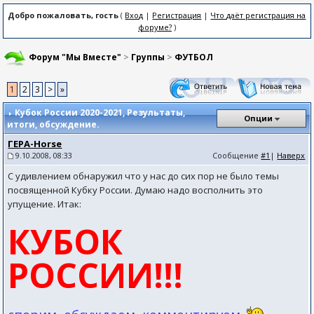
Добро пожаловать, гость
(
Вход
|
Регистрация
|
Что даёт регистрация на
форуме?
)
Форум "Мы Вместе"
>
Группы
>
ФУТБОЛ
1
2
3
>
»
Кубок России 2020-2021
, Результаты,
Опции
итоги, обсуждение.
ГЕРА-Horse
9.10.2008, 08:33
Сообщение
#1
|
Наверх
С удивлением обнаружил что у нас до сих пор не было темы
посвященной Кубку России. Думаю надо восполнить это
упущение. Итак:
КУБОК
РОССИИ!!!