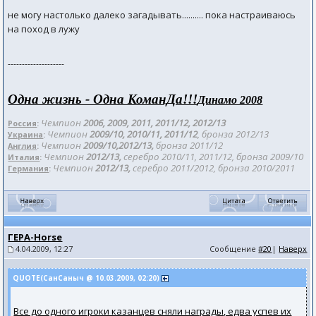
не могу настолько далеко загадывать.......... пока настраиваюсь
на поход в лужу
--------------------
Одна жизнь - Одна КоманДа!!!
Динамо 2008
Чемпион
2006, 2009, 2011, 2011/12
, 2012/
13
Россия
:
Чемпион
2009/10, 2010/11, 2011/12
, бронза 201
2/13
Украина
:
Чемпион
2009/10,2012/13,
бронза 2011/12
Англия
:
Чемпион
2012/13,
серебро 2010/11, 2011/12, бронза 2009/10
Италия
:
Чемпион
2012/13,
серебро 2011/2012, бронза 2010/2011
Германия
:
ГЕРА-Horse
4.04.2009, 12:27
Сообщение
#20
|
Наверх
QUOTE(СанСаныч @ 10.03.2009, 02:20)
Все до одного игроки казанцев сняли награды, едва успев их