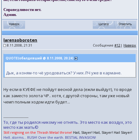
Справедливости нет.
Админ.
larensoboroten
8.11.2008, 21:31
Сообщение
#12
|
Наверх
QUOTE(обалдевший @ 8.11.2008, 20:24)
Дык, а коням-то чё уродоваться? У них ЛЧ уже в кармане.
Ну если в КУЕФЕ не пойдут весной дела (ежли выйдут), то вроде
как заместо золота ЧР.. хотя, с другой стороны, там уже новый
чемп полным ходом идти будет...
--------------------
То, где ты родился никому не отнять. Это место как воздух, это
место как мать©
Still reigning on the Thrash Metal throne!
Hail, Slayer! Hail, Slayer! Hail Slayer!
Hell..storms... RUSH! Over the earth. BESTIAL INVASION!