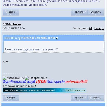
«Хозяин России есть один лишь Русский, так есть и всегда должно быть» -
Фёдор Михайлович Достоевский.
ГЕРА-Horse
9.10.2008, 09:54
Сообщение
#4
|
Наверх
QUOTE(serge197777 @ 9.10.2008, 10:19)
А че они по одному мптчу играют?
А-га.
--------------------
Футбольный клуб
ЦСКА!
Sub specie
aeternitatis!!!
я за такой национализм!!!