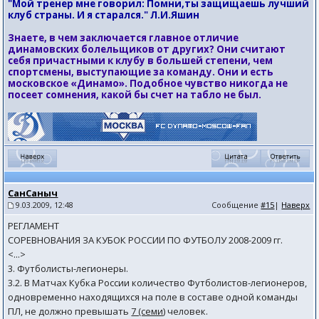
"Мой тренер мне говорил: Помни,ты защищаешь лучший
клуб страны. И я старался." Л.И.Яшин
Знаете, в чем заключается главное отличие
динамовских болельщиков от других? Они считают
себя причастными к клубу в большей степени, чем
спортсмены, выступающие за команду. Они и есть
московское «Динамо». Подобное чувство никогда не
посеет сомнения, какой бы счет на табло не был.
СанСаныч
9.03.2009, 12:48
Сообщение
#15
|
Наверх
РЕГЛАМЕНТ
СОРЕВНОВАНИЯ ЗА КУБОК РОССИИ ПО ФУТБОЛУ 2008-2009 гг.
<...>
3. Футболисты-легионеры.
3.2. В Матчах Кубка России количество Футболистов-легионеров,
одновременно находящихся на поле в составе одной команды
ПЛ, не должно превышать
7 (семи)
человек.