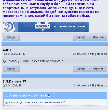
динамовских болельщиков от других? Они считают
себя причастными к клубу в большей степени, чем
спортсмены, выступающие за команду. Они и есть
московское «Динамо». Подобное чувство никогда не
посеет сомнения, какой бы счет на табло не был.
Garis
3.04.2009, 17:47
Сообщение
#18
|
Наверх
динамовцы.. как на счёт пересечься ?
S.G.Daniels.77
3.04.2009, 18:14
Сообщение
#19
|
Наверх
QUOTE(Garis @ 3.04.2009, 18:34)
динамовцы.. как на счёт пересечься ?