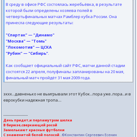
В среду в офисе РФС состоялась жеребьёвка, в результате
которой были определены хозяева полей в
четвертьфинальных матчах Рамблер кубка России. Она
принесла следующие результаты:
"Спартак" — "Динамо"
"Москва" — "Томь"
"Локомотив" — ЦСКА
"Рубин" — "Сибирь"
.
Как сообщает официальный сайт РФС, матчи данной стадии
состоятся 22 апреля, полуфиналы запланированы на 20 мая,
финальный матч пройдёт 31 мая 2009 года.
эххх...давненько не выигрывали этот Кубок...пора уже..пора...и в
еврокубки надежная тропа....
--------------------
День придет,и перламутром шелка
В бирюзе,сверкающей росой
Замелькают красные футболки
С знаменитой белой полосой
...
©Константин Сергеевич Есенин