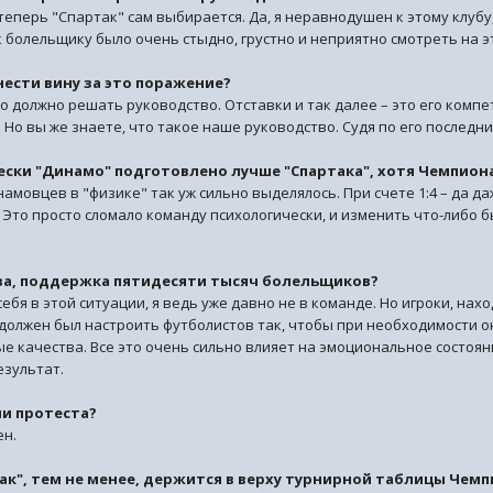
 теперь "Спартак" сам выбирается. Да, я неравнодушен к этому клубу,
к болельщику было очень стыдно, грустно и неприятно смотреть на э
нести вину за это поражение?
о должно решать руководство. Отставки и так далее – это его компет
Но вы же знаете, что такое наше руководство. Судя по его последни
чески "Динамо" подготовлено лучше "Спартака", хотя Чемпиона
намовцев в "физике" так уж сильно выделялось. При счете 1:4 – да да
 Это просто сломало команду психологически, и изменить что-либо 
ва, поддержка пятидесяти тысяч болельщиков?
 себя в этой ситуации, я ведь уже давно не в команде. Но игроки, н
должен был настроить футболистов так, чтобы при необходимости о
ые качества. Все это очень сильно влияет на эмоциональное состоян
езультат.
ии протеста?
ен.
так", тем не менее, держится в верху турнирной таблицы Чем