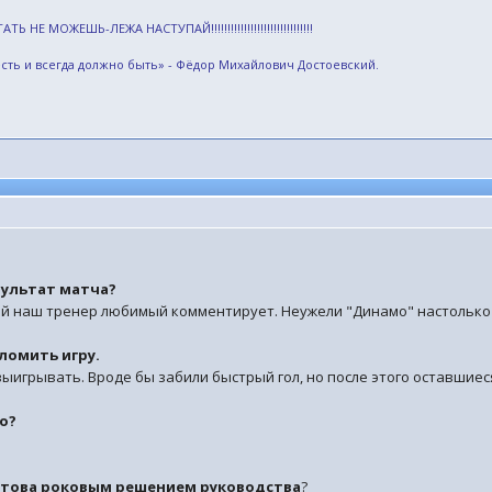
НЕ МОЖЕШЬ-ЛЕЖА НАСТУПАЙ!!!!!!!!!!!!!!!!!!!!!!!!!!!!!!!
есть и всегда должно быть» - Фёдор Михайлович Достоевский.
зультат матча?
кай наш тренер любимый комментирует. Неужели "Динамо" настолько
еломить игру.
выигрывать. Вроде бы забили быстрый гол, но после этого оставшиес
ло?
Титова роковым решением руководства
?