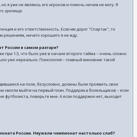
 но я уже не являюсь его игроком и помочь ничем не могу. Я
то зрелище.
енция и его ответственность. Если им дорог "Спартак", то
м решениям, ничего хорошего я не жду.
т России в самом разгаре?
же при 1:3, что было уже в начале второго тайма – очень сложно
было уже нереально. Психология – главный виновник такой
аходившиеся на поле, безусловно, должны были проявить свои
ни смогли выйти на первый план. Поддержка болельщиков – если
ие футболиста, поверьте мне. А если поддержки нет, выходит
пионата России. Неужели чемпионат настолько слаб?