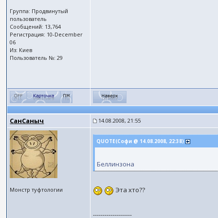
Группа: Продвинутый
пользователь
Сообщений: 13,764
Регистрация: 10-December
06
Из: Киев
Пользователь №: 29
СанСаныч
14.08.2008, 21:55
QUOTE(Софи @ 14.08.2008, 22:38)
Беллинзона
Эта хто??
Монстр туфтологии
--------------------