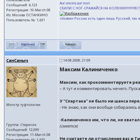
Aut vincere,aut mori
Сообщений: 6,123
СБИЛИ С НОГ-СРАЖАЙСЯ НА КОЛЕНЯХ!!!!!!!!!!ВСТАТЬ 
Регистрация: 10-March 08
Из: Москва ОСТАНКИНО
«Хозяин России есть один лишь Русский, так 
Пользователь №: 1,631
СанСаныч
14.08.2008, 21:09
Максим Калиниченко
:
Максим, как прокомментируете ре
– А тут и комментировать нечего. Пус
У "Спартака" не было ни шанса пер
Монстр туфтологии
- Не знаю, как они вообще собирались 
-Калиниченко им, что ли, не хвата
Группа: Старичок
(смеется)
Сообщений: 12,099
Регистрация: 11-March 08
Не считаете ли отчисление вас и 
Пользователь №: 1,635