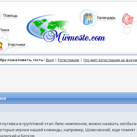
бро пожаловать, гость
(
Вход
|
Регистрация
|
Что даёт регистрация на форум
зов
ся путевка в групповой этап Лиги чемпионов, можно назвать необычн
екоторые игроки нашей команды, например, Шовковский, еще помнят
новский и Бесков.