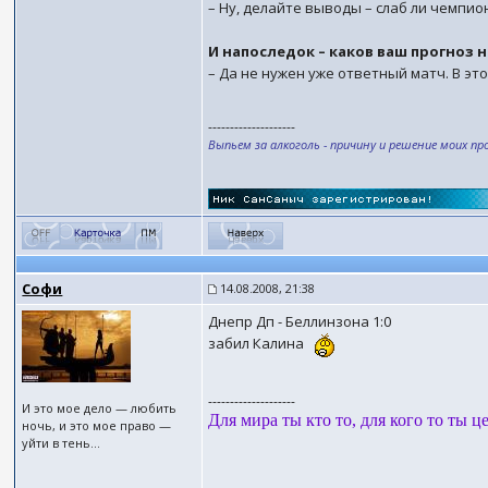
– Ну, делайте выводы – слаб ли чемпио
И напоследок – каков ваш прогноз 
– Да не нужен уже ответный матч. В эт
--------------------
Выпьем за алкоголь - причину и решение моих пр
Софи
14.08.2008, 21:38
Днепр Дп - Беллинзона 1:0
забил Калина
--------------------
И это мое дело — любить
Для мира ты кто то, для кого то ты ц
ночь, и это мое право —
уйти в тень...