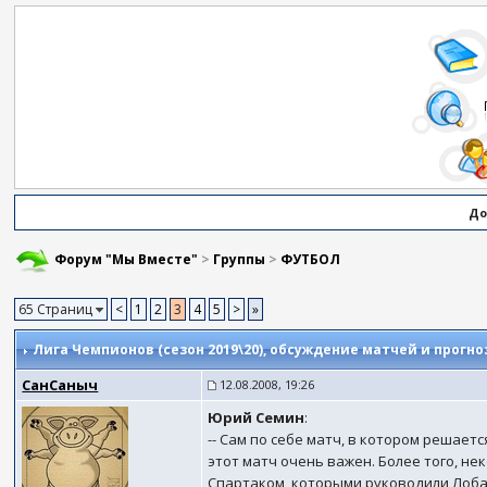
До
Форум "Мы Вместе"
>
Группы
>
ФУТБОЛ
65 Страниц
<
1
2
3
4
5
>
»
Лига Чемпионов (сезон 2019\20)
, обсуждение матчей и прогно
СанСаныч
12.08.2008, 19:26
Юрий Семин
:
-- Сам по себе матч, в котором решает
этот матч очень важен. Более того, н
Спартаком, которыми руководили Лоба