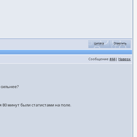
Сообщение
#44
|
Наверх
 сильнее?
я 80 минут были статистами на поле.