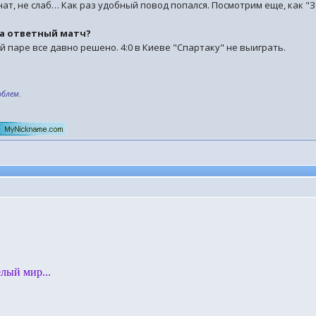
нат, не слаб… Как раз удобный повод попался. Посмотрим еще, как "
на ответный матч?
ой паре все давно решено. 4:0 в Киеве "Спартаку" не выиграть.
облем.
елый мир...