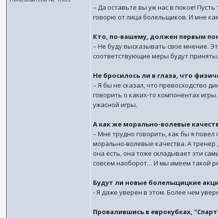
– Да оставьте вы уж нас в покое! Пусть
говорю от лица болельщиков. И мне ка
Кто, по-вашему, должен первым по
– Не буду высказывать свое мнение. Эт
соответствующие меры будут приняты. 
Не бросилось ли в глаза, что физи
– Я бы не сказал, что превосходство ди
говорить о каких-то компонентах игры.
ужасной игры.
А как же морально-волевые качест
– Мне трудно говорить, как бы я повел
морально-волевые качества. А тренер 
она есть, она тоже складывает эти сам
совсем наоборот… И мы имеем такой р
Будут ли новые болельщицкие акц
- Я даже уверен в этом. Более чем увер
Провалившись в еврокубках, "Спар