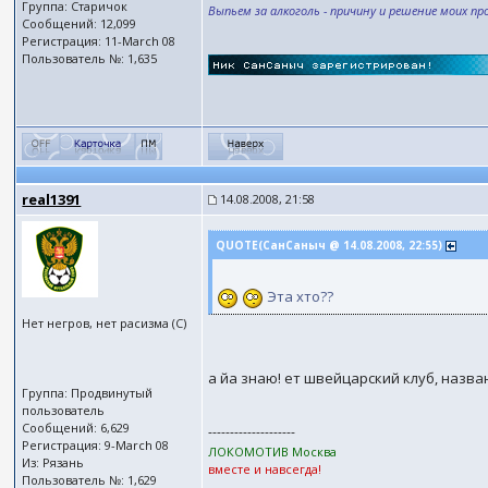
Группа: Старичок
Выпьем за алкоголь - причину и решение моих пр
Сообщений: 12,099
Регистрация: 11-March 08
Пользователь №: 1,635
real1391
14.08.2008, 21:58
QUOTE(СанСаныч @ 14.08.2008, 22:55)
Эта хто??
Нет негров, нет расизма (С)
а йа знаю! ет швейцарский клуб, назва
Группа: Продвинутый
пользователь
Сообщений: 6,629
--------------------
Регистрация: 9-March 08
ЛОКОМОТИВ Москва
Из: Рязань
вместе и навсегда!
Пользователь №: 1,629