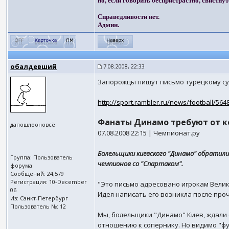
но, если говорить беспристрастно, свистнут
Справедливости нет.
Админ.
обалдевший
7.08.2008, 22:33
Запорожцы пишут письмо турецкому су
http://sport.rambler.ru/news/football/564
Фанаты Динамо требуют от к
дапошлооновсё
07.08.2008 22:15 | Чемпионат.ру
Болельщики киевского "Динамо" обратил
Группа: Пользователь
чемпионов со "Спартаком".
форума
Сообщений: 24,579
Регистрация: 10-December
"Это письмо адресовано игрокам Велик
06
Идея написать его возникла после пр
Из: Санкт-Петербург
Пользователь №: 12
Мы, болельщики "Динамо" Киев, ждали 
отношению к сопернику. Но видимо "фу