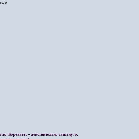
льша
етил Коровьев, -- действительно свистнуто,