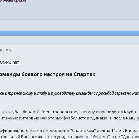
о очень средне!"
лтану!
836443.html
оманды боевого настроя на Спартак
ись к тренерскому штабу и руководству команды с просьбой серьeзно н
ого Клуба "Динамо" Киев, тренерскому составу и президенту Клуба
очитанных интервью некоторых футболистов "Динамо" и после невыр
официального матча с московским "Спартаком" долгих 14 лет. Вчера
тбольный Бог" всe же хотел увидеть именно "Динамо", а не "Дроге