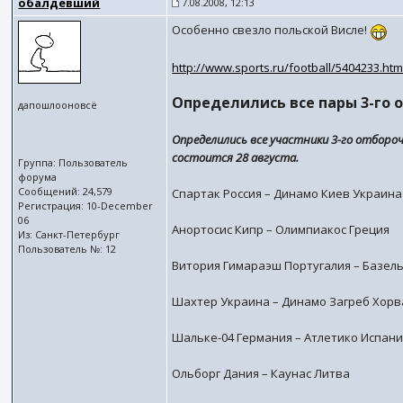
обалдевший
7.08.2008, 12:13
Особенно свезло польской Висле!
http://www.sports.ru/football/5404233.htm
Определились все пары 3-го 
дапошлооновсё
Определились все участники 3-го отбороч
состоится 28 августа.
Группа: Пользователь
форума
Сообщений: 24,579
Спартак Россия – Динамо Киев Украина
Регистрация: 10-December
06
Анортосис Кипр – Олимпиакос Греция
Из: Санкт-Петербург
Пользователь №: 12
Витория Гимараэш Португалия – Базел
Шахтер Украина – Динамо Загреб Хорв
Шальке-04 Германия – Атлетико Испан
Ольборг Дания – Каунас Литва