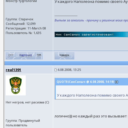
Монстр туфтологии
У каждого Наполеона помимо своего Аус
--------------------
Группа: Старичок
Выпьем за алкоголь - причину и решение моих пр
Сообщений: 12,099
Регистрация: 11-March 08
Пользователь №: 1,635
real1391
6.08.2008, 13:25
QUOTE(СанСаныч @ 6.08.2008, 14:19)
У каждого Наполеона помимо своего Ау
Нет негров, нет расизма (С)
логично))) но каждый раз это вызывает
Группа: Продвинутый
пользователь