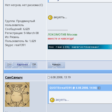
Нет негров, нет расизма (С)
акуеть...
Группа: Продвинутый
пользователь
Сообщений: 6,629
--------------------
Регистрация: 9-March 08
ЛОКОМОТИВ Москва
Из: Рязань
вместе и навсегда!
Пользователь №: 1,629
Skype: real1391
СанСаныч
6.08.2008, 13:19
QUOTE(real1391 @ 6.08.2008, 14:06)
акуеть...