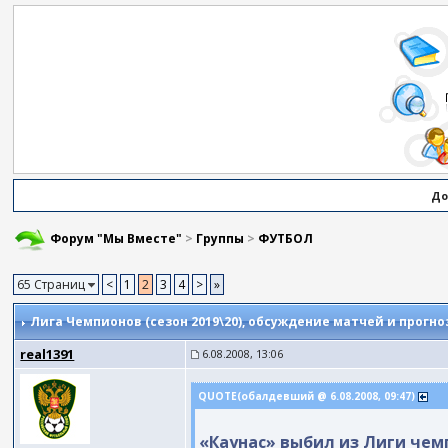
До
Форум "Мы Вместе"
>
Группы
>
ФУТБОЛ
65 Страниц
<
1
2
3
4
>
»
Лига Чемпионов (сезон 2019\20)
, обсуждение матчей и прогно
real1391
6.08.2008, 13:06
QUOTE(обалдевший @ 6.08.2008, 09:47)
«Каунас» выбил из Лиги чем