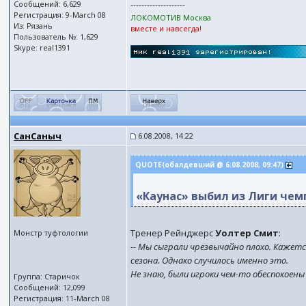
Сообщений: 6,629
--------------------
Регистрация: 9-March 08
ЛОКОМОТИВ Москва
Из: Рязань
вместе и навсегда!
Пользователь №: 1,629
Skype: real1391
СанСаныч
6.08.2008, 14:22
QUOTE(обалдевший @ 6.08.2008, 09:47)
«Каунас» выбил из Лиги чем
Тренер Рейнджерс
Уолтер Смит
:
Монстр туфтологии
-- Мы сыграли чрезвычайно плохо. Кажет
сезона. Однако случилось именно это.
Не знаю, были игроки чем-то обеспокоены
Группа: Старичок
Сообщений: 12,099
Регистрация: 11-March 08