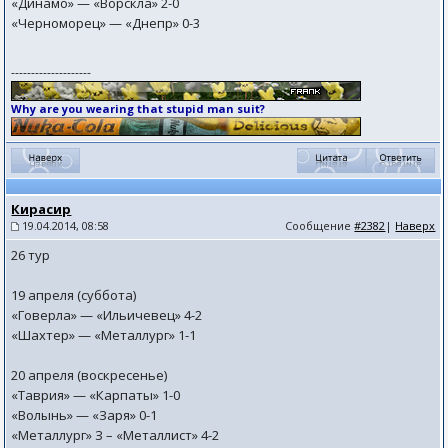
«Динамо» — «Ворскла» 2-0
«Черноморец» — «Днепр» 0-3
--------------------
Why are you wearing that stupid man suit?
Кирасир
19.04.2014, 08:58
Сообщение
#2382
|
Наверх
26 тур
19 апреля (суббота)
«Говерла» — «Ильичевец» 4-2
«Шахтер» — «Металлург» 1-1
20 апреля (воскресенье)
«Таврия» — «Карпаты» 1-0
«Волынь» — «Заря» 0-1
«Металлург» З – «Металлист» 4-2