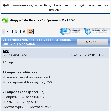
Добро пожаловать, гость
(
Вход
|
Регистрация
|
Что даёт регистрация на
форуме?
)
Форум "Мы Вместе"
>
Группы
>
ФУТБОЛ
«
<
118
119
120
Прогнозы Чемпионата Украины, сезоны:
Опции
2008-2013
, 5 сезонов
Axe
18.04.2014, 14:58
Сообщение
#2381
|
Наверх
26 тур
19 апреля (суббота)
«Говерла» — «Ильичевец» 2-1
«Шахтер» — «Металлург» Д 2-0
20 апреля (воскресенье)
«Таврия» — «Карпаты» 1-2
«Волынь» — «Заря» 1-1
«Металлург» З – «Металлист» 1-3