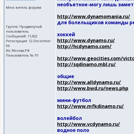
необъятное-могу лишь замет
Мега житель форума
http://www.dynamomania.ru/
для болельщиков команды ре
Группа: Продвинутый
пользователь
хоккей
Сообщений: 11,002
http://www.dynamo.ru/
Регистрация: 12-December
http://hcdynamo.com/
06
Из: Москва,РФ
Пользователь №: 91
http://www.geocities.com/vic
http://sqdinamo.mbl.ru/
общие
http://www.alldynamo.ru/
http://www.bwd.ru/news.php
мини-футбол
http://www.mfkdinamo.ru/
волейбол
http://www.vcdynamo.ru/
водное поло