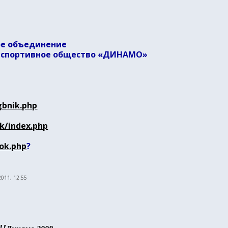
ое объединение
о-спортивное общество «ДИНАМО»
gbnik.php
k/index.php
ook.php
?
2011, 12:55