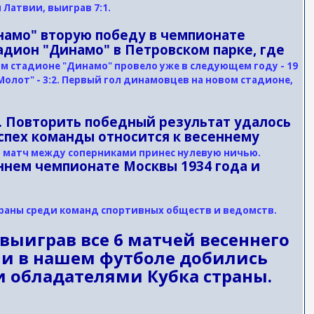
Латвии, выиграв 7:1.
намо" вторую победу в чемпионате
адион "Динамо" в Петровском парке, где
м стадионе "Динамо" провело уже в следующем году - 19
Молот" - 3:2. Первый гол динамовцев на новом стадионе,
. Повторить победный результат удалось
успех команды относится к весеннему
 матч между соперниками принес нулевую ничью.
ннем чемпионате Москвы 1934 года и
траны среди команд спортивных обществ и ведомств.
 выиграв все 6 матчей весеннего
ыми в нашем футболе добились
и обладателями Кубка страны.