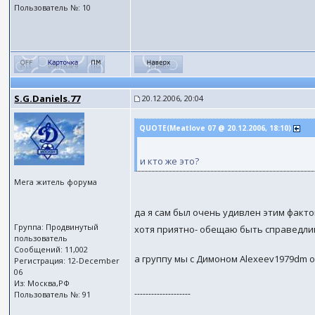
Пользователь №: 10
S.G.Daniels.77
20.12.2006, 20:04
QUOTE(Meatlove 07 @ 20.12.2006, 18:10)
и кто же это?
Мега житель форума
да я сам был очень удивлен этим факт
Группа: Продвинутый
хотя приятно- обещаю быть справедл
пользователь
Сообщений: 11,002
а группу мы с Димоном Alexeev1979dm 
Регистрация: 12-December
06
Из: Москва,РФ
--------------------
Пользователь №: 91