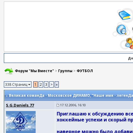
До
Форум "Мы Вместе"
>
Группы
>
ФУТБОЛ
338 Страниц
1
2
3
>
»
Великая команДа - Московское ДИНАМО
, "Наше имя - легенДа
S.G.Daniels.77
17.12.2006, 16:10
Приглашаю к обсуждению все
хоккейные успехи и скорый п
наверное можно было добавит