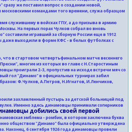
 сразу же поставил вопрос о создании новой,
ми московскими командами того времени, служа образцом
мя служившему в войсках ГПУ, а до призыва в армию
сквы. На первых порах Чулков собрал во вновь
о" составили игравший за сборную России еще в 1912
 даже выходили в форме КФС - в белых футболках с
, что в стартовом четвертьфинальном матче весеннего
ресни", многие из которых во главе с Н.Старостиным
вцы проиграли 2-3, пропустив на исходе встречи мяч со
рвый гол "Динамо" в официальных турнирах забил
разом: Ф.Чулков, А.Петров, Н.Игнатов, И.Ленчиков,
троили захламленный пустырь за детской больницей под
ереулке. Именно здесь динамовцы принимали соперников
динамовцы добились своей первой
намовская эмблема - ромбик, в котором заключена буква
менно обществом "Динамо" была официально утверждена
. Наконец, 6 сентября 1926 года динамовцы провели