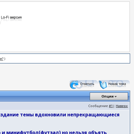
е?
)
Опции
Сообщение
#1
|
Наверх
 создание темы вдохновили непрекращающиеся
 и минифутбол(футзал) но нельзя объять