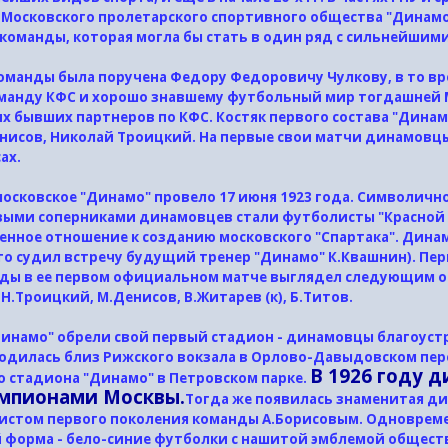
 Московского пролетарского спортивного общества "Динамо"
 команды, которая могла бы стать в один ряд с сильнейши
.
манды была поручена Федору Федоровичу Чулкову, в то вре
манду КФС и хорошо знавшему футбольный мир тогдашней Мо
х бывших партнеров по КФС. Костяк первого состава "Динам
нисов, Николай Троицкий. На первые свои матчи динамовцы
ах.
сковское "Динамо" провело 17 июня 1923 года. Символично
выми соперниками динамовцев стали футболисты "Красной П
нное отношение к созданию московского "Спартака". Динамо
то судил встречу будущий тренер "Динамо" К.Квашнин). Пе
нды в ее первом официальном матче выглядел следующим об
Н.Троицкий, М.Денисов, В.Житарев (к), Б.Титов.
"Динамо" обрели свой первый стадион - динамовцы благоус
аходилась близ Рижского вокзала в Орлово-Давыдовском п
В 1926 году 
о стадиона "Динамо" в Петровском парке.
емпионами Москвы.
Тогда же появилась знаменитая ди
олистом первого поколения команды А.Борисовым. Одновре
форма - бело-синие футболки с нашитой эмблемой общества