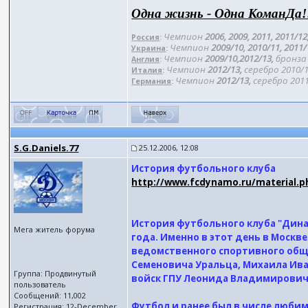
Одна жизнь - Одна КоманДа!
Чемпион
2006, 2009, 2011, 2011/12
Россия
:
Чемпион
2009/10, 2010/11, 2011
Украина
:
Чемпион
2009/10,2012/13,
бронза 
Англия
:
Чемпион
2012/13,
серебро 2010/1
Италия
:
Чемпион
2012/13,
серебро 2011
Германия
:
S.G.Daniels.77
25.12.2006, 12:08
История футбольного клуба
http://www.fcdynamo.ru/material.
История футбольного клуба "Динам
Мега житель форума
года. Именно в этот день в Москв
ведомственного спортивного обще
Семеновича Уральца, Михаила Ив
Группа: Продвинутый
войск ГПУ Леонида Владимирович
пользователь
Сообщений: 11,002
Футбол и ранее был в числе любим
Регистрация: 12-December