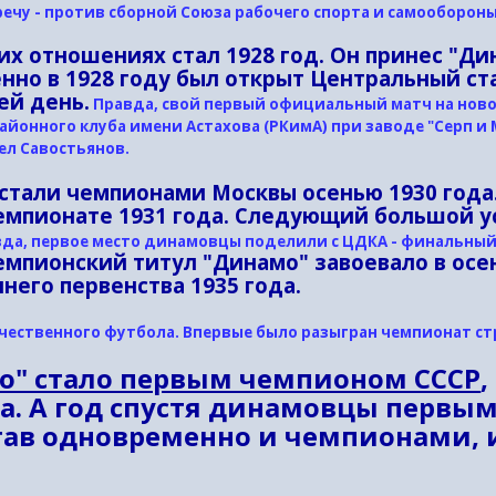
чу - против сборной Союза рабочего спорта и самообороны 
х отношениях стал 1928 год. Он принес "Ди
енно в 1928 году был открыт Центральный ст
ей день.
Правда, свой первый официальный матч на ново
районного клуба имени Астахова (РКимА) при заводе "Серп и 
ел Савостьянов.
стали чемпионами Москвы осенью 1930 года
 чемпионате 1931 года. Следующий большой 
да, первое место динамовцы поделили с ЦДКА - финальный
мпионский титул "Динамо" завоевало в осе
ннего первенства 1935 года.
ечественного футбола. Впервые было разыгран чемпионат с
о" стало первым чемпионом СССР
,
да. А год спустя динамовцы перв
став одновременно и чемпионами, 