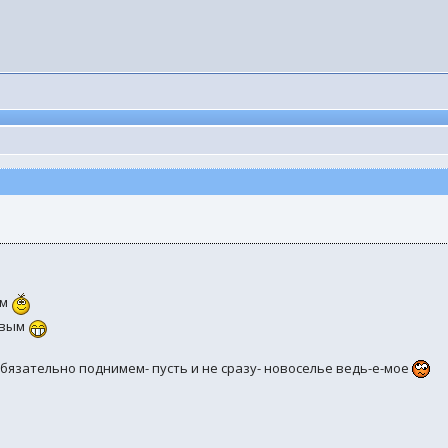
ом
ивым
обязательно поднимем- пусть и не сразу- новоселье ведь-е-мое