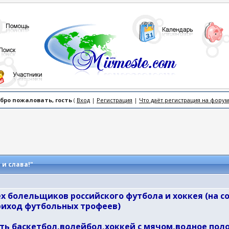
бро пожаловать, гость
(
Вход
|
Регистрация
|
Что даёт регистрация на форум
 и слава!"
х болельщиков российского футбола и хоккея (на
риход футбольных трофеев)
ь баскетбол,волейбол,хоккей с мячом,водное поло