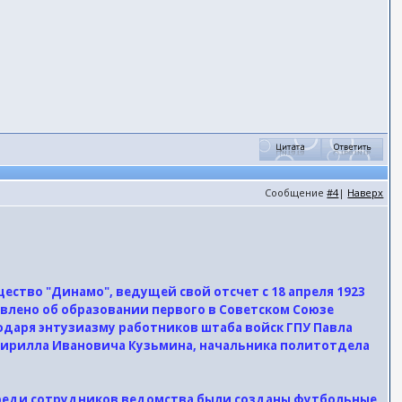
Сообщение
#4
|
Наверх
ство "Динамо", ведущей свой отсчет с 18 апреля 1923
явлено об образовании первого в Советском Союзе
одаря энтузиазму работников штаба войск ГПУ Павла
Кирилла Ивановича Кузьмина, начальника политотдела
 и среди сотрудников ведомства были созданы футбольные