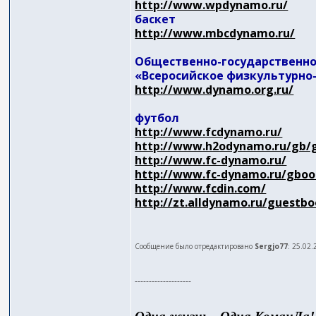
http://www.wpdynamo.ru/
баскет
http://www.mbcdynamo.ru/
Общественно-государственн
«Всеросийское физкультурн
http://www.dynamo.org.ru/
футбол
http://www.fcdynamo.ru/
http://www.h2odynamo.ru/gb/
http://www.fc-dynamo.ru/
http://www.fc-dynamo.ru/gboo
http://www.fcdin.com/
http://zt.alldynamo.ru/guestb
Сообщение было отредактировано
Sergjo77
: 25.02.
--------------------