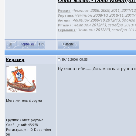
Одна жизнь - Одна КоманДа!
Чемпион
2006, 2009, 2011, 2011/12
Россия
:
Чемпион
2009/10, 2010/11, 2011
Украина
:
Чемпион
2009/10,2012/13,
бронза 
Англия
:
Чемпион
2012/13,
серебро 2010/1
Италия
:
Чемпион
2012/13,
серебро 2011
Германия
:
Кирасир
19.12.2006, 09:53
Ну слава тебе....... Динамовская группа 
Мега житель форума
Группа: Совет форума
Сообщений: 45,958
Регистрация: 10-December
06