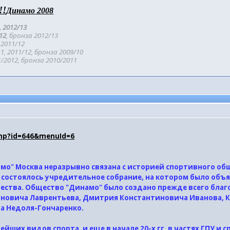
!!
Динамо 2008
, 2012/
13
/12
, бронза 201
2/13
2011/12
1, 2011/12, бронза 2009/10
/2012, бронза 2010/2011
php?id=646&menuId=6
о" Москва неразрывно связана с историей спортивного обще
е состоялось учредительное собрание, на котором было объ
ства. Общество "Динамо" было создано прежде всего благ
ановича Лаврентьева, Дмитрия Константиновича Иванова, 
а Недоля-Гончаренко.
ейших видов спорта, и еще в начале 20-х гг. в частях ГПУ