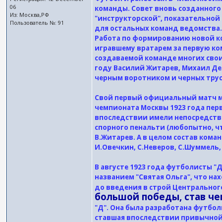
06
команды. Совет вновь созданного
Из: Москва,РФ
"инструкторской", показательной
Пользователь №: 91
для остальных команд ведомства
Работа по формированию новой ко
игравшему вратарем за первую ко
создаваемой команде многих свои
году Василий Житарев, Михаил Де
черным воротником и черных трус
Свой первый официальный матч мо
чемпионата Москвы 1923 года пер
впоследствии имели непосредстве
спорного пенальти (любопытно, ч
В.Житарев. А в целом состав кома
И.Овечкин, С.Неверов, С.Шуммель, 
В августе 1923 года футболисты 
названием "Святая Ольга", что н
до введения в строй Центральног
большой победы, став ч
"Д". Она была разработана футб
ставшая впоследствии привычной 