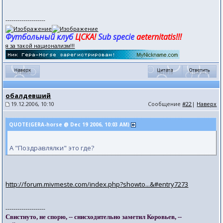
--------------------
Футбольный клуб
ЦСКА!
Sub specie
aeternitatis!!!
я за такой национализм!!!
обалдевший
19.12.2006, 10:10
Сообщение
#22
|
Наверх
QUOTE(GERA-horse @ Dec 19 2006, 10:03 AM)
А "Поздравлялки" это где?
http://forum.mivmeste.com/index.php?showto...&#entry7273
--------------------
Свистнуто, не спорю, -- снисходительно заметил Коровьев, --