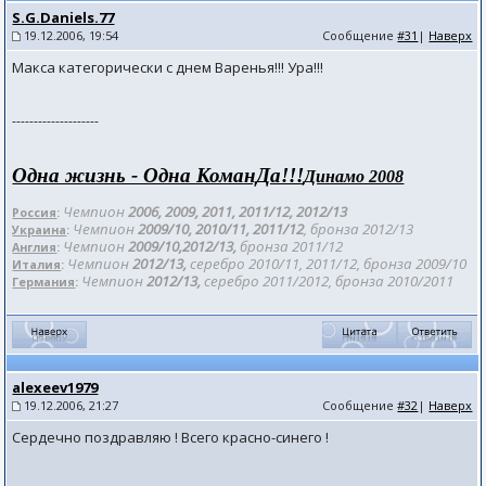
S.G.Daniels.77
19.12.2006, 19:54
Сообщение
#31
|
Наверх
Макса категорически с днем Варенья!!! Ура!!!
--------------------
Одна жизнь - Одна КоманДа!!!
Динамо 2008
Чемпион
2006, 2009, 2011, 2011/12
, 2012/
13
Россия
:
Чемпион
2009/10, 2010/11, 2011/12
, бронза 201
2/13
Украина
:
Чемпион
2009/10,2012/13,
бронза 2011/12
Англия
:
Чемпион
2012/13,
серебро 2010/11, 2011/12, бронза 2009/10
Италия
:
Чемпион
2012/13,
серебро 2011/2012, бронза 2010/2011
Германия
:
alexeev1979
19.12.2006, 21:27
Сообщение
#32
|
Наверх
Сердечно поздравляю ! Всего красно-синего !