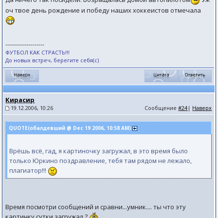
оч твое день рождение и победу наших хоккеистов отмечала
--------------------
ФУТБОЛ КАК СТРАСТЬ!!!
До новых встреч, берегите себя(с)
Кирасир
19.12.2006, 10:26
Сообщение
#24
|
Наверх
QUOTE(обалдевший @ Dec 19 2006, 10:58 AM)
Врёшь всё, гад, я картиночку загружал, в это время было
только Юркино поздравление, тебя там рядом не лежало,
плагиатор!!!
Время посмотри сообщений и сравни...умник.... ты что эту
картинку сутки загружал ?