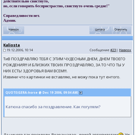
действительно свистнуто,
но, если говорить беспристрастно, свистнуто очень средне!"
Справедливости нет.
Админ.
Kaliosta
19.12.2006, 10:14
Сообщение
#23
|
Наверх
ТиВ ПОЗДРАВЛЯЮ ТЕБЯ С ЭТИМ ЧУДЕСНЫМ ДНЕМ, ДНЕМ ТВОЕГО
РОЖДЕНИЯ!!! И БЛИЗКИХ ТВОИХ ПРОЗДРАВЛЯЮ, ЗА ТО ЧТО ТЫ У
НИХ ЕСТЬ! ЗДОРОВЬЯ ВАМ ВСЕМ!!!.
Извини что картинки не вставляю, не можу пока тут ентого.
QUOTE(GERA-horse @ Dec 19 2006, 09:04 AM)
Катюха спасибо за поздравление. Как погуляли?
Да ничего так посидели. Возращалась домой автопилотом
Уж