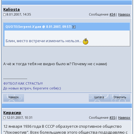
Kaliosta
8.01.2007, 14:35
Сообщение
#34
|
Наверх
QUOTE(Serpent-Удав @ 8.01.2007, 09:57)
Блин, место встречи изменить нельзя...
А чё ж тогда тебя не видно было м? Почему не с нами)
--------------------
ФУТБОЛ КАК СТРАСТЬ!!!
До новых встреч, берегите себя(с)
Кирасир
12.01.2007, 10:31
Сообщение
#35
|
Наверх
12 января 1936 года В СССР образуется спортивное общество
"Локомотив". Всех болельшиков этого общества подздравляю с