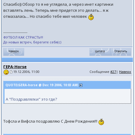
Спасибо)) Обзор то я не углядела, а через инет картинки
вставлять лень. Теперь мне придется это делать... я ж
отмазалась... Но спасибо тебе мил человек
--------------------
ФУТБОЛ КАК СТРАСТЬ!!!
До новых встреч, берегите себя(с)
ГЕРА-Horse
Сообщение
#27
|
Наверх
19.12.2006, 11:00
QUOTE(GERA-horse @ Dec 19 2006, 10:03 AM)
А "Поздравлялки" это где?
Тофсла и Вифсла поздравляю С Днем Рождения!!!