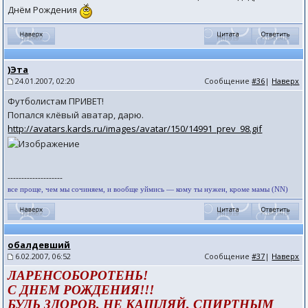
Днём Рождения
)Эта
24.01.2007, 02:20
Сообщение
#36
|
Наверх
Футболистам ПРИВЕТ!
Попался клёвый аватар, дарю.
http://avatars.kards.ru/images/avatar/150/14991_prev_98.gif
--------------------
все проще, чем мы сочиняем, и вообще уймись — кому ты нужен, кроме мамы (NN)
обалдевший
6.02.2007, 06:52
Сообщение
#37
|
Наверх
ЛАРЕНСОБОРОТЕНЬ!
С ДНЕМ РОЖДЕНИЯ!!!
БУДЬ ЗДОРОВ, НЕ КАШЛЯЙ, СПИРТНЫМ