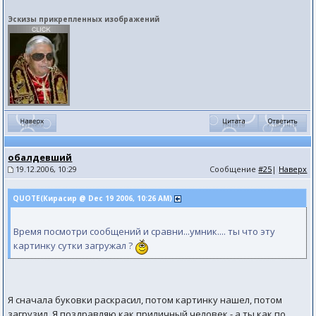
Эскизы прикрепленных изображений
обалдевший
19.12.2006, 10:29
Сообщение
#25
|
Наверх
QUOTE(Кирасир @ Dec 19 2006, 10:26 AM)
Время посмотри сообщений и сравни...умник.... ты что эту
картинку сутки загружал ?
Я сначала буковки раскрасил, потом картинку нашел, потом
загрузил. Я поздравляю как приличный человек - а ты как по