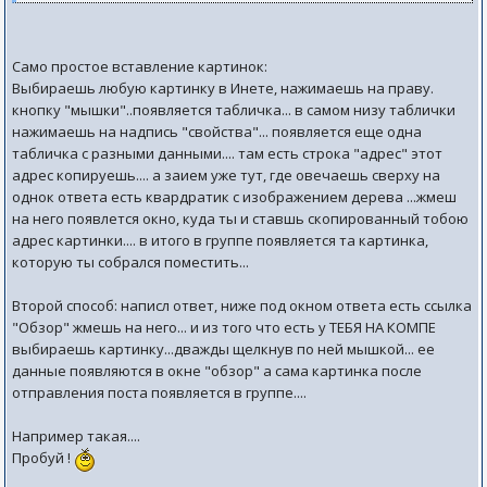
Само простое вставление картинок:
Выбираешь любую картинку в Инете, нажимаешь на праву.
кнопку "мышки"..появляется табличка... в самом низу таблички
нажимаешь на надпись "свойства"... появляется еще одна
табличка с разными данными.... там есть строка "адрес" этот
адрес копируешь.... а заием уже тут, где овечаешь сверху на
однок ответа есть квардратик с изображением дерева ...жмеш
на него появлется окно, куда ты и ставшь скопированный тобою
адрес картинки.... в итого в группе появляется та картинка,
которую ты собрался поместить...
Второй способ: написл ответ, ниже под окном ответа есть ссылка
"Обзор" жмешь на него... и из того что есть у ТЕБЯ НА КОМПЕ
выбираешь картинку...дважды щелкнув по ней мышкой... ее
данные появляются в окне "обзор" а сама картинка после
отправления поста появляется в группе....
Например такая....
Пробуй !