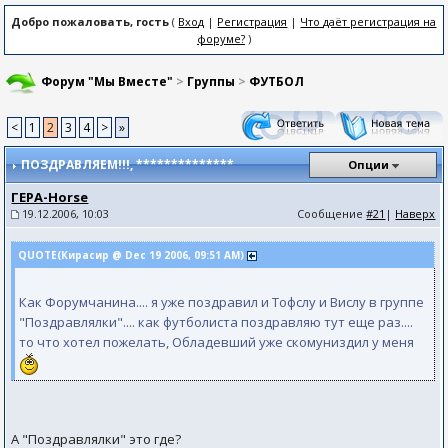
Добро пожаловать, гость
(
Вход
|
Регистрация
|
Что даёт регистрация на
форуме?
)
Форум "Мы Вместе"
>
Группы
>
ФУТБОЛ
<
1
2
3
4
>
»
ПОЗДРАВЛЯЕМ!!!
, **************
Опции
ГЕРА-Horse
19.12.2006, 10:03
Сообщение
#21
|
Наверх
QUOTE(Кирасир @ Dec 19 2006, 09:51 AM)
Как Форумчанина.... я уже поздравил и Тофслу и Вислу в группе
"Поздравлялки".... как футболиста поздравляю тут еще раз....
то что хотел пожелать, Обладевший уже скомуниздил у меня
А "Поздравлялки" это где?