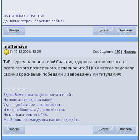
--------------------
ФУТБОЛ КАК СТРАСТЬ!!!
До новых встреч, берегите себя(с)
inoffensive
Сообщение
#30
|
Наверх
19.12.2006, 18:25
ТиВ, с днем варенья тебя! Счастья, здоровья и вообще всего-
всего самого позитивного. и главное чтоб ЦСКА всегда радовали
своими красивыми победами и завоеванными титулами=)
--------------------
Здесь Вам не театр, здесь климат иной -
На поле атаки одна за одной,
Удар ... добивание ... выше ворот ...
И можно болеть за Динамо Москва,
Но мы фанатеем за ЦСКА,
Мы Верим в Команду, она нас не подведёт...