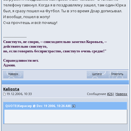
телефону гавкнул. Когда я в поздравлялку зашел, там один Юрка
был, я сразу пошел на Футбол. Ты в это время Доар дописывал.
И вообще, пошел в жопу!
Сча прочтешь и всё почищу!
--------------------
Свистнуто, не спорю, -- снисходительно заметил Коровьев, --
действительно свистнуто,
но, если говорить беспристрастно, свистнуто очень средне!"
Справедливости нет.
Админ.
Kaliosta
19.12.2006, 10:33
Сообщение
#26
|
Наверх
QUOTE(Кирасир @ Dec 19 2006, 10:26 AM)