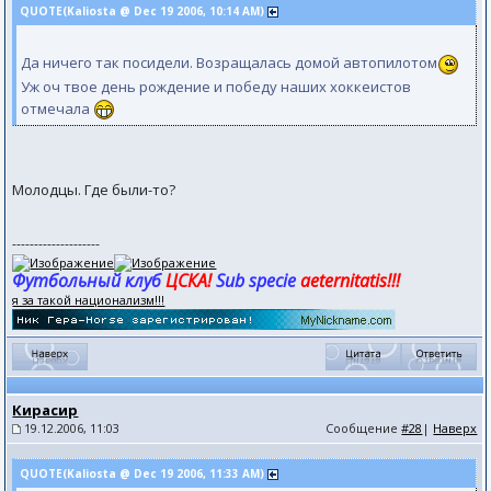
QUOTE(Kaliosta @ Dec 19 2006, 10:14 AM)
Да ничего так посидели. Возращалась домой автопилотом
Уж оч твое день рождение и победу наших хоккеистов
отмечала
Молодцы. Где были-то?
--------------------
Футбольный клуб
ЦСКА!
Sub specie
aeternitatis!!!
я за такой национализм!!!
Кирасир
19.12.2006, 11:03
Сообщение
#28
|
Наверх
QUOTE(Kaliosta @ Dec 19 2006, 11:33 AM)