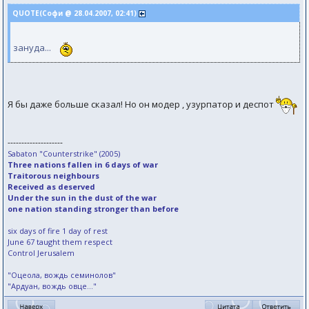
QUOTE(Софи @ 28.04.2007, 02:41)
зануда...
Я бы даже больше сказал! Но он модер , узурпатор и деспот
--------------------
Sabaton "Counterstrike" (2005)
Three nations fallen in 6 days of war
Traitorous neighbours
Received as deserved
Under the sun in the dust of the war
one nation standing stronger than before
six days of fire 1 day of rest
June 67 taught them respect
Control Jerusalem
"Оцеола, вождь семинолов"
"Ардуан, вождь овце..."