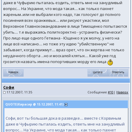
даже в Чуфырию пыталась ездить, ответь мне на занудливый
вопрос.... На Украине, что мода такая.... как только пахнет
жареным..или не выбрали кого надо, так голосуют до полного
посинения всех оранжевых.... или рисуют ужастики, мол
Верховное Главнокомандование в лице Тимощенко попытаются
убить.... т.е выражаясь политкоректно - устранить физически?
Про лицо еще одного Гетмана - Ющенко я уж молчу, у него на
лице всё написано.... но тоже эту идею "убийственную" не
забывает, когда прижмут.... враз орет, что он жертва не только
неудачного оборта ...но и москалей клятых.... Какой уже год
грозится назвать имена попортивших морду его лица
Софи
17.12.2007, 11:35
Сообщение
#10
|
Наверх
QUOTE(Кирасир @ 15.12.2007, 11:41)
Софи, вот ты большая дока в разведке.... вместе с Корвиным
даже в Чуфырию пыталась ездить, ответь мне на занудливый
вопрос.... На Украине, что мода такая.... как только пахнет