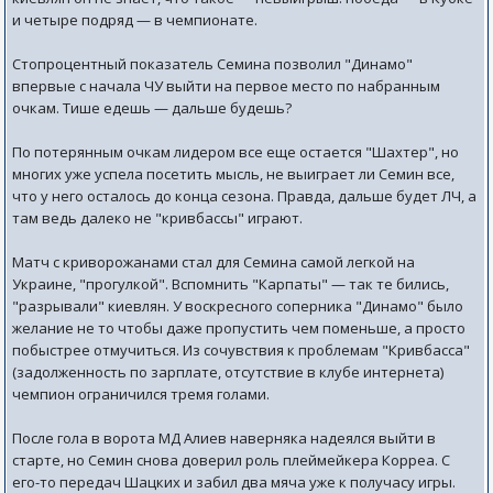
и четыре подряд — в чемпионате.
Стопроцентный показатель Семина позволил "Динамо"
впервые с начала ЧУ выйти на первое место по набранным
очкам. Тише едешь — дальше будешь?
По потерянным очкам лидером все еще остается "Шахтер", но
многих уже успела посетить мысль, не выиграет ли Семин все,
что у него осталось до конца сезона. Правда, дальше будет ЛЧ, а
там ведь далеко не "кривбассы" играют.
Матч с криворожанами стал для Семина самой легкой на
Украине, "прогулкой". Вспомнить "Карпаты" — так те бились,
"разрывали" киевлян. У воскресного соперника "Динамо" было
желание не то чтобы даже пропустить чем поменьше, а просто
побыстрее отмучиться. Из сочувствия к проблемам "Кривбасса"
(задолженность по зарплате, отсутствие в клубе интернета)
чемпион ограничился тремя голами.
После гола в ворота МД Алиев наверняка надеялся выйти в
старте, но Семин снова доверил роль плеймейкера Корреа. С
его-то передач Шацких и забил два мяча уже к получасу игры.