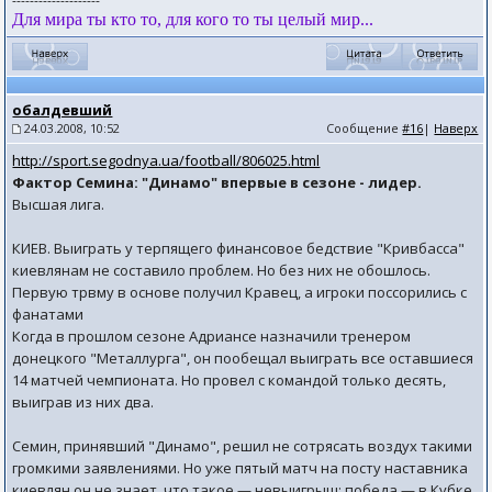
--------------------
Для мира ты кто то, для кого то ты целый мир...
обалдевший
24.03.2008, 10:52
Сообщение
#16
|
Наверх
http://sport.segodnya.ua/football/806025.html
Фактор Семина: "Динамо" впервые в сезоне - лидер.
Высшая лига.
КИЕВ. Выиграть у терпящего финансовое бедствие "Кривбасса"
киевлянам не составило проблем. Но без них не обошлось.
Первую трвму в основе получил Кравец, а игроки поссорились с
фанатами
Когда в прошлом сезоне Адриансе назначили тренером
донецкого "Металлурга", он пообещал выиграть все оставшиеся
14 матчей чемпионата. Но провел с командой только десять,
выиграв из них два.
Семин, принявший "Динамо", решил не сотрясать воздух такими
громкими заявлениями. Но уже пятый матч на посту наставника
киевлян он не знает, что такое — невыигрыш: победа — в Кубке