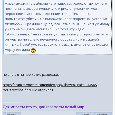
жареным..или не выбрали кого надо, так голосуют до полного
посинения всех оранжевых.... или рисуют ужастики, мол
Верховное Главнокомандование в лице Тимощенко
попытаются убить.... т.е выражаясь политкоректно - устранить
физически? Про лицо еще одного Гетмана - Ющенко я уж молчу,
у него на лице всё написано.... но тоже эту идею
"убийственную" не забывает, когда прижмут.... враз орет, что
он жертва не только неудачного оборта ...но и москалей
клятых.... Какой уже год грозится назвать имена попортивших
морду его лица
не знаю я ни про какие разведки...
http://forum.mivmeste.com/index.php?showto...pid=114456&
меня футбол больше огорчает.......
--------------------
Для мира ты кто то, для кого то ты целый мир...