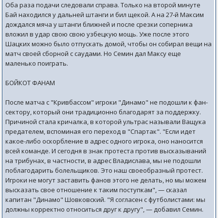
Оба раза подачи следовали справа. Только на второй минуте
Бай находился у дальней штанги и бил щекой. А на 27-й Максим
дождался мяча у штанги ближней и после срезки соперника
вложил в удар свою свою узбецкую мощь. Уже после этого
Шацких можно было отпускать домой, чтобы он собирал вещи на
матч своей сборной с саудами. Но Семин дал Максу еще
маленько поиграть.
БОЙКОТ ФАНАМ
После матча с "Кривбассом" игроки "Динамо" не подошли к фан-
сектору, который они традиционно благодарят за поддержку.
Причиной стала кричалка, в которой ультрас называли Ващука
предателем, вспоминая его переход в "Спартак". "Если идет
какое-либо оскорбление в адрес одного игрока, оно наносится
всей команде. И сегодня в знак протеста против высказываний
на трибунах, в частности, в адрес Владислава, мы не подошли
поблагодарить болельщиков. Это наш своеобразный протест.
Игроки не могут заставить фанов этого не делать, но мы можем
высказать свое отношение к таким поступкам", — сказал
капитан "Динамо" Шовковский. "Я согласен с футболистами: мы
должны корректно относиться друг к другу", — добавил Семин.