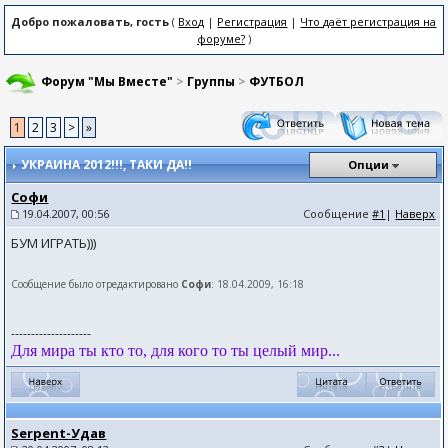
Добро пожаловать, гость
(
Вход
|
Регистрация
|
Что даёт регистрация на
форуме?
)
Форум "Мы Вместе"
>
Группы
>
ФУТБОЛ
1
2
3
>
»
УКРАИНА 2012!!!
, ТАКИ ДА!!
Опции
Софи
19.04.2007, 00:56
Сообщение
#1
|
Наверх
БУМ ИГРАТЬ)))
Сообщение было отредактировано
Софи
: 18.04.2009, 16:18
--------------------
Для мира ты кто то, для кого то ты целый мир...
Serpent-Удав