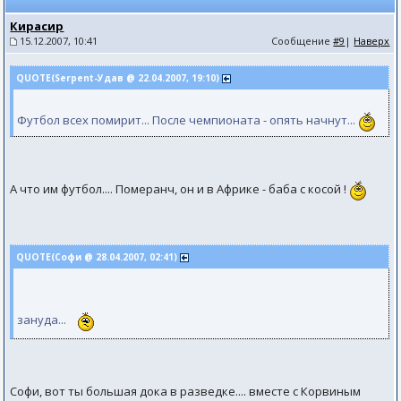
Кирасир
15.12.2007, 10:41
Сообщение
#9
|
Наверх
QUOTE(Serpent-Удав @ 22.04.2007, 19:10)
Футбол всех помирит... После чемпионата - опять начнут...
А что им футбол.... Померанч, он и в Африке - баба с косой !
QUOTE(Софи @ 28.04.2007, 02:41)
зануда...
Софи, вот ты большая дока в разведке.... вместе с Корвиным