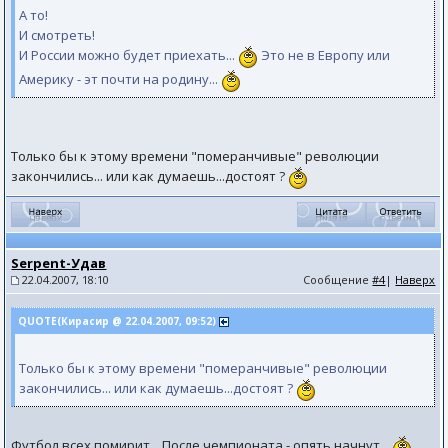
А то!
И смотреть!
И России можно будет приехать...
Это не в Европу или
Америку - эт почти на родину...
Только бы к этому времени "померанчивые" революции
закончились... или как думаешь...достоят ?
Serpent-Удав
22.04.2007, 18:10
Сообщение
#4
|
Наверх
QUOTE(Кирасир @ 22.04.2007, 09:52)
Только бы к этому времени "померанчивые" революции
закончились... или как думаешь...достоят ?
Футбол всех помирит... После чемпионата - опять начнут...