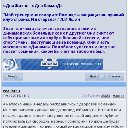
оДна Жизнь - оДна КоманДа
"Мой тренер мне говорил: Помни,ты защищаешь лучший
клуб страны. И я старался." Л.И.Яшин
Знаете, в чем заключается главное отличие
динамовских болельщиков от других? Они считают
себя причастными к клубу в большей степени, чем
спортсмены, выступающие за команду. Они и есть
московское «Динамо». Подобное чувство никогда не
посеет сомнения, какой бы счет на табло не был.
realist13
9.09.2015, 11:17
Сообщение
#3683
|
Наверх
А неплохо наши вчерась расправились с дворовой командой.
Мне понравилось движение до последней минуты. И то что они
весьма грамотно вели наступление по всей ширине и глубине
поля используя свободные зоны. Посмотрим что дальше будет.
По всей видимоти Слуцкий - самый оптимальный вариант сейчас.