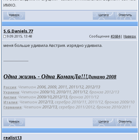
ИМХО.
S.G.Daniels.77
9.09.2015, 13:48
Сообщение
#3684
|
Наверх
меня больше удивила Австрия. изрядно удивила.
--------------------
Одна жизнь - Одна КоманДа!!!
Динамо 2008
Чемпион
2006, 2009, 2011, 2011/12
, 2012/
13
Россия
:
Чемпион
2009/10, 2010/11, 2011/12
, бронза 201
2/13
Украина
:
Чемпион
2009/10,2012/13,
бронза 2011/12
Англия
:
Чемпион
2012/13,
серебро 2010/11, 2011/12, бронза 2009/10
Италия
:
Чемпион
2012/13,
серебро 2011/2012, бронза 2010/2011
Германия
:
realist13