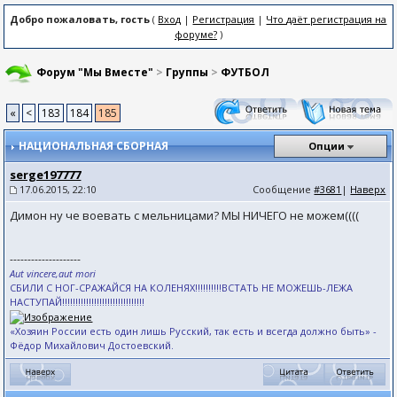
Добро пожаловать, гость
(
Вход
|
Регистрация
|
Что даёт регистрация на
форуме?
)
Форум "Мы Вместе"
>
Группы
>
ФУТБОЛ
«
<
183
184
185
НАЦИОНАЛЬНАЯ СБОРНАЯ
Опции
serge197777
17.06.2015, 22:10
Сообщение
#3681
|
Наверх
Димон ну че воевать с мельницами? МЫ НИЧЕГО не можем((((
--------------------
Aut vincere,aut mori
СБИЛИ С НОГ-СРАЖАЙСЯ НА КОЛЕНЯХ!!!!!!!!!!ВСТАТЬ НЕ МОЖЕШЬ-ЛЕЖА
НАСТУПАЙ!!!!!!!!!!!!!!!!!!!!!!!!!!!!!!!
«Хозяин России есть один лишь Русский, так есть и всегда должно быть» -
Фёдор Михайлович Достоевский.