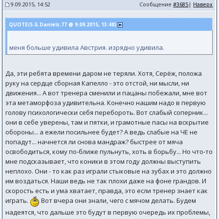
9.09.2015, 14:52
Сообщение
#3685
|
Наверх
QUOTE(S.G.Daniels.77 @ 9.09.2015, 13:48)
меня больше удивила Австрия. изрядно удивила.
Да, эти ребята времени даром не теряли. Хотя, Серёж, положа
руку на сердце сборная Капелло - это отстой, ни мысли, ни
движения... А вот тренера сменили и пацаны побежали, мне вот
эта метаморфоза удивительна. Конечно нашим надо в первую
голову психологически себя перебороть. Вот слабый соперник...
они в себе уверены, там и пятки, и грамотные пасы на вскрытие
обороны... а ежели посильнее будет? А ведь слабые на ЧЕ не
попадут... начнется ли снова мандраж? быстрее от мяча
освободиться, кому по-ближе пульнуть, хоть в борьбу... Но что-то
мне подсказывает, что коники в этом году должны выступить
неплохо. Они - то как раз играли стыковые на зубах и это должно
им воздаться. Наши ведь не так плохи даже на фоне грандов. И
скорость есть и ума хватает, правда, это если тренер знает как
играть.
Вот вчера они знали, чего с мячом делать. Будем
надеятся, что дальше это будут в первую очередь их проблемы,