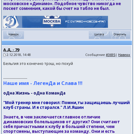
московское «Динамо». Подобное чувство никогда не
посеет сомнения, какой бы счет на табло не был.
А.Д. - 79
2.12.2018, 14:48
Сообщение
#3695
|
Наверх
Бельгия это конечно трэш, но похуй
--------------------
Наше имя - ЛегенДа и Слава !!!
оДна Жизнь - оДна КоманДа
"Мой тренер мне говорил: Помни,ты защищаешь лучший
клуб страны. И я старался." Л.И.Яшин
Знаете, в чем заключается главное отличие
динамовских болельщиков от других? Они считают
себя причастными к клубу в большей степени, чем
спортсмены, выступающие за команду. Они и есть