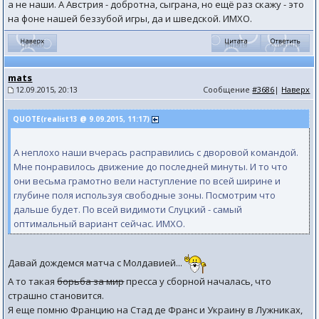
а не наши. А Австрия - добротна, сыграна, но ещё раз скажу - это
на фоне нашей беззубой игры, да и шведской. ИМХО.
mats
12.09.2015, 20:13
Сообщение
#3686
|
Наверх
QUOTE(realist13 @ 9.09.2015, 11:17)
А неплохо наши вчерась расправились с дворовой командой.
Мне понравилось движение до последней минуты. И то что
они весьма грамотно вели наступление по всей ширине и
глубине поля используя свободные зоны. Посмотрим что
дальше будет. По всей видимоти Слуцкий - самый
оптимальный вариант сейчас. ИМХО.
Давай дождемся матча с Молдавией...
А то такая
борьба за мир
пресса у сборной началась, что
страшно становится.
Я еще помню Францию на Стад де Франс и Украину в Лужниках,