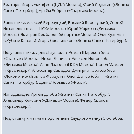
Вратари: Игорь Акинфеев (ЦСКА Москва), Юрий Лодыгин («Зенит»
Санкт-Петербург), Артём Ребров («Спартак» Москва).
Защитники: Алексей Березуцкий, Василий Березуцкий, Сергей
Игнашевич (все — ЦСКА Москва), Юрий Жирков («Динамо»
Москва), Дмитрий Комбаров («Спартак» Москва), Олег Кузьмин
(«Рубин» Казань), Игорь Смольников («Зенит» Санкт-Петербург).
Полузащитники: Денис Глушаков, Роман Широков (оба —
«Спартак» Москва), Игорь Денисов, Алексей Ионов (оба —
«Динамо» Москва), Алан Дзагоев (ЦСКА Москва), Павел Мамаев
(«Краснодар»), Александр Самедов, Дмитрий Тарасов (оба —
«Локомотив»), Виктор Файзулин, Олег Шатов (оба — «Зенит
Санкт-Петербург), Денис Черышев («Реал»).
Нападающие: Артём Дзюба («Зенит» Санкт-Петербург),
Александр Кокорин («Динамо» Москва), Фёдор Смолов
(«Краснодар»).
Подготовку к матчам подопечные Слуцкого начнут 5 октября.