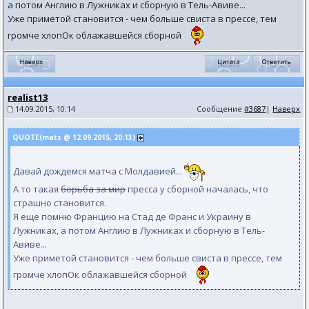
а потом Англию в Лужниках и сборную в Тель-Авиве...
Уже приметой становится - чем больше свиста в прессе, тем
громче хлопОк облажавшейся сборной
realist13
14.09.2015, 10:14
Сообщение
#3687
|
Наверх
QUOTE(mats @ 12.09.2015, 20:13)
Давай дождемся матча с Молдавией...
А то такая
борьба за мир
пресса у сборной началась, что
страшно становится.
Я еще помню Францию на Стад де Франс и Украину в
Лужниках, а потом Англию в Лужниках и сборную в Тель-
Авиве...
Уже приметой становится - чем больше свиста в прессе, тем
громче хлопОк облажавшейся сборной