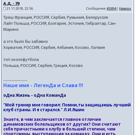
А.Д. - 79
21.11.2018, 22:56
Сообщение
#3694
|
Наверх
Треш Франция, РОССИЯ, Сербия, Румыния, Белоруссия
Лайт Польша, РОССИЯ, Болгария, Эстония, Гибралтар, Сан-
Марино
а это было бы забавно
Хорватия, РОССИЯ, Сербия, Албания, Косово, Латвия
топ околофутбола
Польша, РОССИЯ, Сербия, Греция, Косово
--------------------
Наше имя - ЛегенДа и Слава !!!
оДна Жизнь - оДна КоманДа
"Мой тренер мне говорил: Помни,ты защищаешь лучший
клуб страны. И я старался." Л.И.Яшин
Знаете, в чем заключается главное отличие
динамовских болельщиков от других? Они считают
себя причастными к клубу в большей степени, чем
спортсмены, выступающие за команду. Они и есть