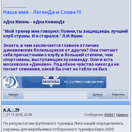
--------------------
Наше имя - ЛегенДа и Слава !!!
оДна Жизнь - оДна КоманДа
"Мой тренер мне говорил: Помни,ты защищаешь лучший
клуб страны. И я старался." Л.И.Яшин
Знаете, в чем заключается главное отличие
динамовских болельщиков от других? Они считают
себя причастными к клубу в большей степени, чем
спортсмены, выступающие за команду. Они и есть
московское «Динамо». Подобное чувство никогда не
посеет сомнения, какой бы счет на табло не был.
А.Д. - 79
21.11.2018, 22:43
Сообщение
#3693
|
Наверх
По результатам группового турнира Лиги наций определились
корзины для жеребьёвки отборочного турнира Евро-2020.