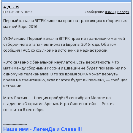
А.Д. - 79
31.08.2015, 16:33
Сообщение
#3682
|
Наверх
Первый канал и ВГТРК лишены прав на трансляцию отборочных
матчей Евро-2016
УЕФА лишил Первый канал и ВГТРК прав на трансляцию матчей
отборочного этапа чемпионата Европы 2016 года. Об этом
сообщил ТАСС со ссылкой на источник в медиаотрасли.
«Это связано с банальной неуплатой. Есть вероятность, что
матч между сборными России и Швеции не будет показан ни по
одному из телеканалов. В то же время УЕФА может вернуть
права на трансляцию, если платёж будет выполнен», — сообщил
источник.
Матч Россия — Швеция пройдёт 5 сентября в Москве на
стадионе «Открытие Арена». Игра Лихтенштейн — Россия
состоится 8 сентября.
--------------------
Наше имя - ЛегенДа и Слава !!!