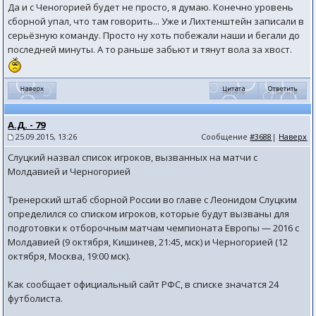
Да и с Ченогорией будет не просто, я думаю. Конечно уровень
сборной упал, что там говорить... Уже и Лихтенштейн записали в
серьёзную команду. Просто ну хоть побежали наши и бегали до
последней минуты. А то раньше забьют и тянут вола за хвост.
А.Д. - 79
25.09.2015, 13:26
Сообщение
#3688
|
Наверх
Слуцкий назвал список игроков, вызванных на матчи с
Молдавией и Черногорией
Тренерский штаб сборной России во главе с Леонидом Слуцким
определился со списком игроков, которые будут вызваны для
подготовки к отборочным матчам чемпионата Европы — 2016 с
Молдавией (9 октября, Кишинев, 21:45, мск) и Черногорией (12
октября, Москва, 19:00 мск).
Как сообщает официальный сайт РФС, в списке значатся 24
футболиста.