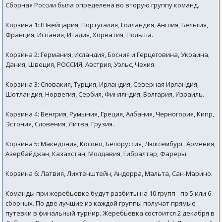
Сборная России была определена во вторую группу команд.
Корзина 1: Швейцария, Португалия, Голландия, Англия, Бельгия,
Франция, Испания, Италия, Хорватия, Польша.
Корзина 2: Германия, Исландия, Босния и Герцеговина, Украина,
Дания, Швеция, РОССИЯ, Австрия, Уэльс, Чехия.
Корзина 3: Словакия, Турция, Ирландия, Северная Ирландия,
Шотландия, Норвегия, Сербия, Финляндия, Болгария, Израиль.
Корзина 4: Венгрия, Румыния, Греция, Албания, Черногория, Кипр,
Эстония, Словения, Литва, Грузия.
Корзина 5: Македония, Косово, Белоруссия, Люксембург, Армения,
Азербайджан, Казахстан, Молдавия, Гибралтар, Фареры.
Корзина 6: Латвия, Лихтенштейн, Андорра, Мальта, Сан-Марино.
Команды при жеребьевке будут разбиты на 10 групп - по 5 или 6
сборных. По две лучшие из каждой группы получат прямые
путевки в финальный турнир. Жеребьевка состоится 2 декабря в