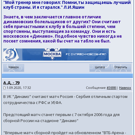
"Мой тренер мне говорил: Помни,ты защищаешь лучший
клуб страны. И я старался." Л.И.Яшин
Знаете, в чем заключается главное отличие
динамовских болельщиков от других? Они считают
себя причастными к клубу в большей степени, чем
спортсмены, выступающие за команду. Они и есть
московское «Динамо». Подобное чувство никогда не
посеет сомнения, какой бы счет на табло не был.
А.Д. - 79
1.09.2020, 17:32
Сообщение
#3698
|
Наверх
В УК "Динамо" считают матч Россия - Сербия отличным стартом
сотрудничества с РФС и УЕФА.
Предстоящий матч станет первым с 7 октября 2006 года для
сборной России на стадионе "Динамо"
"Впервые матч сборной пройдет на обновленном "ВТБ-Арена -