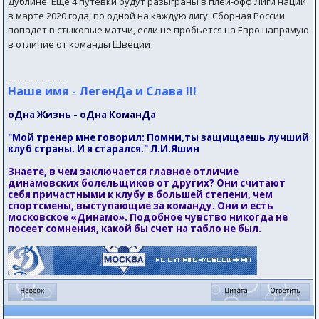
Дублине. Еще 4 путевки будут разыграны в плей-офф Лиги наций
в марте 2020 года, по одной на каждую лигу. Сборная России
попадет в стыковые матчи, если не пробьется на Евро напрямую
в отличие от команды Швеции
--------------------
Наше имя - ЛегенДа и Слава !!!
оДна Жизнь - оДна КоманДа
"Мой тренер мне говорил: Помни,ты защищаешь лучший
клуб страны. И я старался." Л.И.Яшин
Знаете, в чем заключается главное отличие
динамовских болельщиков от других? Они считают
себя причастными к клубу в большей степени, чем
спортсмены, выступающие за команду. Они и есть
московское «Динамо». Подобное чувство никогда не
посеет сомнения, какой бы счет на табло не был.