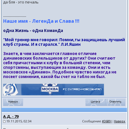
да бля - это печаль
--------------------
Наше имя - ЛегенДа и Слава !!!
оДна Жизнь - оДна КоманДа
"Мой тренер мне говорил: Помни,ты защищаешь лучший
клуб страны. И я старался." Л.И.Яшин
Знаете, в чем заключается главное отличие
динамовских болельщиков от других? Они считают
себя причастными к клубу в большей степени, чем
спортсмены, выступающие за команду. Они и есть
московское «Динамо». Подобное чувство никогда не
посеет сомнения, какой бы счет на табло не был.
А.Д. - 79
19.11.2015, 02:34
Сообщение
#3689
|
Наверх