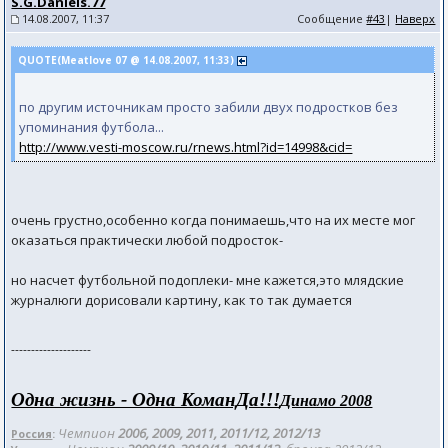
S.G.Daniels.77
14.08.2007, 11:37
Сообщение
#43
|
Наверх
QUOTE(Meatlove 07 @ 14.08.2007, 11:33)
по другим источникам просто забили двух подростков без
упоминания футбола...
http://www.vesti-moscow.ru/rnews.html?id=14998&cid=
очень грустно,особенно когда понимаешь,что на их месте мог
оказаться практически любой подросток-
но насчет футбольной подоплеки- мне кажется,это млядские
журналюги дорисовали картину, как то так думается
--------------------
Одна жизнь - Одна КоманДа!!!
Динамо 2008
Чемпион
2006, 2009, 2011, 2011/12
, 2012/
13
Россия
: