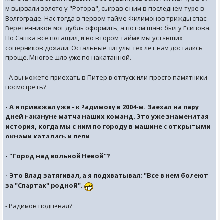
м вырвали золото у "Ротора", сыграв с ним в последнем туре в
Волгограде. Нас тогда в первом тайме Филимонов трижды спас:
Веретенников мог дубль оформить, а потом шанс был у Есипова.
Но Сашка все потащил, и во втором тайме мы уставших
соперников дожали. Остальные титулы тех лет нам достались
проще. Многое шло уже по накатанной.
- А вы можете приехать в Питер в отпуск или просто памятники
посмотреть?
- А я приезжал уже - к Радимову в 2004-м. Заехал на пару
дней накануне матча наших команд. Это уже знаменитая
история, когда мы с ним по городу в машине с открытыми
окнами катались и пели.
- "Город над вольной Невой"?
- Это Влад затягивал, а я подхватывал: "Все в нем болеют
за "Спартак" родной".
- Радимов подпевал?