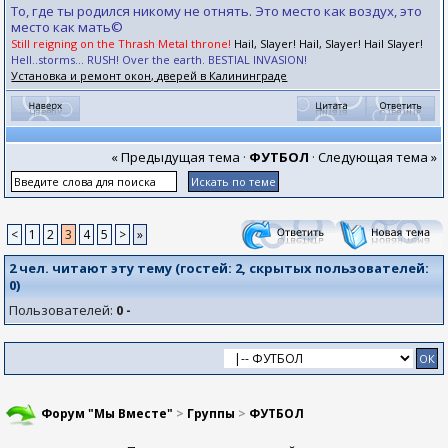
То, где ты родился никому не отнять. Это место как воздух, это
место как мать©
Still reigning on the Thrash Metal throne!
Hail, Slayer! Hail, Slayer! Hail Slayer!
Hell..storms... RUSH! Over the earth. BESTIAL INVASION!
Установка и ремонт окон, дверей в Калининграде
« Предыдущая тема
·
ФУТБОЛ
·
Следующая тема »
<
1
2
3
4
5
>
»
2 чел. читают эту тему (гостей:
2
, скрытых пользователей:
0
)
Пользователей:
0 -
Форум "Мы Вместе"
>
Группы
>
ФУТБОЛ