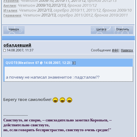
Чемпион
2009/10, 2010/11, 2011/12
, бронза 201
2/13
Украина
:
Чемпион
2009/10,2012/13,
бронза 2011/12
Англия
:
Чемпион
2012/13,
серебро 2010/11, 2011/12, бронза 2009/10
Италия
:
Чемпион
2012/13,
серебро 2011/2012, бронза 2010/2011
Германия
:
обалдевший
14.08.2007, 11:37
Сообщение
#44
|
Наверх
QUOTE(Meatlove 07 @ 14.08.2007, 12:23)
а почему не написал знаменитое : падсталом??
Берегу твое самолюбие!
--------------------
Свистнуто, не спорю, -- снисходительно заметил Коровьев, --
действительно свистнуто,
но, если говорить беспристрастно, свистнуто очень средне!"