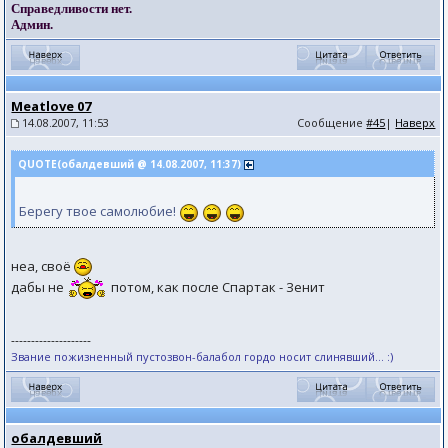
Справедливости нет.
Админ.
Meatlove 07
14.08.2007, 11:53
Сообщение
#45
|
Наверх
QUOTE(обалдевший @ 14.08.2007, 11:37)
Берегу твое самолюбие!
неа, своё
дабы не
потом, как после Спартак - Зенит
--------------------
Звание пожизненный пустозвон-балабол гордо носит слинявший... :)
обалдевший