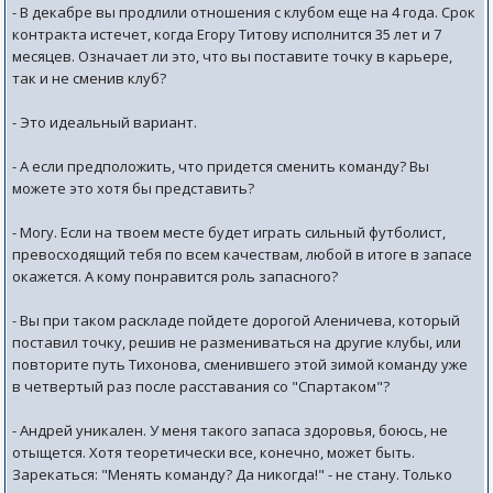
- В декабре вы продлили отношения с клубом еще на 4 года. Срок
контракта истечет, когда Егору Титову исполнится 35 лет и 7
месяцев. Означает ли это, что вы поставите точку в карьере,
так и не сменив клуб?
- Это идеальный вариант.
- А если предположить, что придется сменить команду? Вы
можете это хотя бы представить?
- Могу. Если на твоем месте будет играть сильный футболист,
превосходящий тебя по всем качествам, любой в итоге в запасе
окажется. А кому понравится роль запасного?
- Вы при таком раскладе пойдете дорогой Аленичева, который
поставил точку, решив не размениваться на другие клубы, или
повторите путь Тихонова, сменившего этой зимой команду уже
в четвертый раз после расставания со "Спартаком"?
- Андрей уникален. У меня такого запаса здоровья, боюсь, не
отыщется. Хотя теоретически все, конечно, может быть.
Зарекаться: "Менять команду? Да никогда!" - не стану. Только