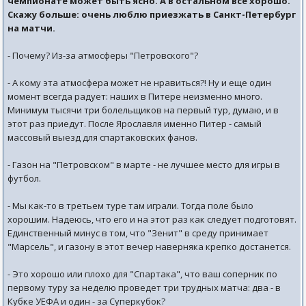
чемпионате может быть ясно. А в остальном все хорошо.
Скажу больше: очень люблю приезжать в Санкт-Петербург
на матчи.
- Почему? Из-за атмосферы "Петровского"?
- А кому эта атмосфера может не нравиться?! Ну и еще один
момент всегда радует: наших в Питере неизменно много.
Минимум тысячи три болельщиков на первый тур, думаю, и в
этот раз приедут. После Ярославля именно Питер - самый
массовый выезд для спартаковских фанов.
- Газон на "Петровском" в марте - не лучшее место для игры в
футбол.
- Мы как-то в третьем туре там играли. Тогда поле было
хорошим. Надеюсь, что его и на этот раз как следует подготовят.
Единственный минус в том, что "Зенит" в среду принимает
"Марсель", и газону в этот вечер наверняка крепко достанется.
- Это хорошо или плохо для "Спартака", что ваш соперник по
первому туру за неделю проведет три трудных матча: два - в
Кубке УЕФА и один - за Суперкубок?