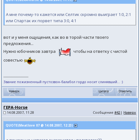
А мне почему-то кажется или Селтик скромно выиграет 1:0, 2:1
или Спартак их порвет типа 3:0, 4:1
вот и у меня ощущения, как во в торой части твоего
предложения...
Нужно юбочников завтра
чтобы на ответку с чистой
совестью
--------------------
Звание пожизненный пустозвон-балабол гордо носит слинявший... :)
ГЕРА-Horse
14.08.2007, 11:28
Сообщение
#42
|
Наверх
QUOTE(Meatlove 07 @ 14.08.2007, 12:23)