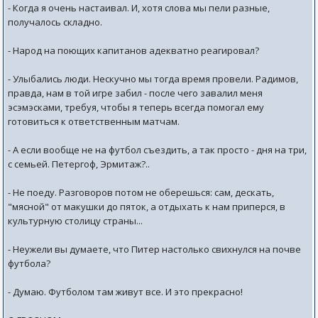
- Когда я очень настаивал. И, хотя слова мы пели разные,
получалось складно.
- Народ на поющих капитанов адекватно реагировал?
- Улыбались люди. Нескучно мы тогда время провели. Радимов,
правда, нам в той игре забил - после чего завалил меня
эсэмэсками, требуя, чтобы я теперь всегда помогал ему
готовиться к ответственным матчам.
- А если вообще не на футбол съездить, а так просто - дня на три,
с семьей. Петергоф, Эрмитаж?..
- Не поеду. Разговоров потом не оберешься: сам, дескать,
"мясной" от макушки до пяток, а отдыхать к нам приперся, в
культурную столицу страны...
- Неужели вы думаете, что Питер настолько свихнулся на почве
футбола?
- Думаю. Футболом там живут все. И это прекрасно!