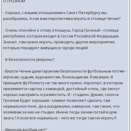
О ГРОЗНОМ
- Хорошо, с вашим отношением к Санкт-Петербургу мы
разобрались. А как вам перспектива играть в столице Чечни?
- Очень спокойно к этому отношусь. Город Грозный - столица
республики, которая входит в состав Российской Федерации.
Значит, там нужно играть, проводить другие мероприятия,
которые порадуют живущих в городе людей.
- В безопасности уверены?
- Власти Чечни дали гарантии безопасности футбольным гостям -
игрокам, судьям, журналистам, болельщикам. Я им верю. В
принципе футболисту не так много нужно. Аэропорт, в котором
приземлится чартер с командой, достойный отель, где смогут
хорошо накормить и разместить. И - стадион. Думаю, газон в
Грозном будет хорошим - климат позволяет сделать там
нормальное поле. Да и раздевалки, наверное, там такие, что
хозяевам за них не стыдно. Иначе тогда зачем гостей в дом
звать? А если все нормально - чего же тогда там не играть?!
- Минусов вообще нет?