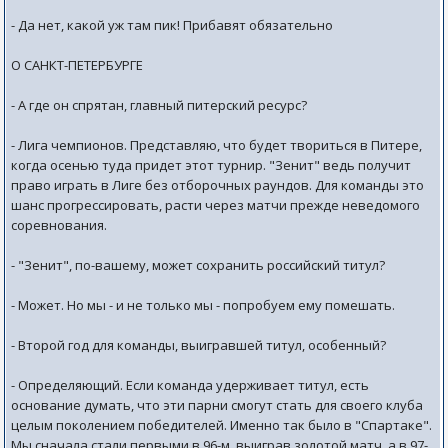
- Да нет, какой уж там пик! Прибавят обязательно
О САНКТ-ПЕТЕРБУРГЕ
- А где он спрятан, главный питерский ресурс?
- Лига чемпионов. Представляю, что будет твориться в Питере,
когда осенью туда придет этот турнир. "Зенит" ведь получит
право играть в Лиге без отборочных раундов. Для команды это
шанс прогрессировать, расти через матчи прежде неведомого
соревнования.
- "Зенит", по-вашему, может сохранить российский титул?
- Может. Но мы - и не только мы - попробуем ему помешать.
- Второй год для команды, выигравшей титул, особенный?
- Определяющий. Если команда удерживает титул, есть
основание думать, что эти парни смогут стать для своего клуба
целым поколением победителей. Именно так было в "Спартаке".
Мы сначала стали первыми в 96-м, выиграв золотой матч, а в 97-