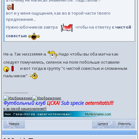
а почему не написал знаменитое : падсталом??
вот и у меня ощущения, как во в торой части твоего
предложения...
Нужно юбочников завтра
чтобы на ответку
с чистой
совестью
Не-а. Так низззяяяя-а.
Надо чтобы вы оба матча как
следует помучились, силенок на поле побольше оставили
и вот тогда в группу "с чистой совестью и сломанным
пальчиком"
--------------------
Футбольный клуб
ЦСКА!
Sub specie
aeternitatis!!!
я за такой национализм!!!