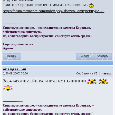
Если что, Серджио перенесет, или мы с Кирасином...
http://forum.mivmeste.com/index.php?showto...amp;#entry82320
--------------------
Свистнуто, не спорю, -- снисходительно заметил Коровьев, --
действительно свистнуто,
но, если говорить беспристрастно, свистнуто очень средне!"
Справедливости нет.
Админ.
обалдевший
30.08.2007, 00:30
Сообщение
#51
|
Наверх
ЙОБАНАРОТ!!!! УБЕЙТЕ КАЛИНИЧЕНКО НАХ!!!!!!!!!!!!!!!!!!!!
--------------------
Свистнуто, не спорю, -- снисходительно заметил Коровьев, --
действительно свистнуто,
но, если говорить беспристрастно, свистнуто очень средне!"