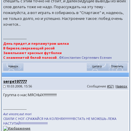
спешить с этим точно не стоит, и далекоидущие выводы из моих
слов делать тоже не надо. Порассуждать на эту тему -
пожалуйста, а вот играть я собираюсь в "Спартаке" и, надеюсь,
не только долго, но и успешно. Настроение такое: побед очень
хочется...
--------------------
День придет,и перламутром шелка
В бирюзе,сверкающей росой
Замелькают красные футболки
С знаменитой белой полосой
...
©Константин Сергеевич Есенин
serge197777
10.03.2008, 15:56
Сообщение
#57
|
Наверх
Группа о нас МЯСНЫХ!!!!!!!!!!!!!!!
--------------------
Aut vincere,aut mori
СБИЛИ С НОГ-СРАЖАЙСЯ НА КОЛЕНЯХ!!!!!!!!!!ВСТАТЬ НЕ МОЖЕШЬ-ЛЕЖА
НАСТУПАЙ!!!!!!!!!!!!!!!!!!!!!!!!!!!!!!!