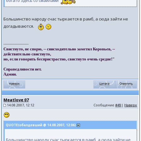
богато здесь со смайлами
Большинство народу счас тыркается в рамб, а сюда зайти не
догадываются.
--------------------
Свистнуто, не спорю, -- снисходительно заметил Коровьев, --
действительно свистнуто,
но, если говорить беспристрастно, свистнуто очень средне!"
Справедливости нет.
Админ.
Meatlove 07
14.08.2007, 12:12
Сообщение
#49
|
Наверх
QUOTE(обалдевший @ 14.08.2007, 12:06)
Большинство народу счас тыркается в рамб, а сюда зайти не