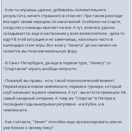
- Если ты играешь удачно, добиваясь положительного
результата, ничего страшного в этом нет. При таком раскладе
все идет своим чередом, по накатанной. Особенно на старте,
когда сил у команды хватает на все. А тут, если все удачно
складывается, еще и настроение у всех великолепное - дела-то
идут! В этой ситуации и не замечаешь, насколько часто в
календаре стоят игры. Вот если у "Зенита" до нас ничего не
склеится, мы получим маленькую фору.
- В Санкт-Петербурге, да еще в первом туре, "Зениту" со
"Спартаком" играть вообще непросто.
- Пожалуй, вы правы - есть такой психологический момент.
Первая игра в новом чемпионате, первая в турнире, который
клуб начинает в ранге чемпиона. А тут - мы в гости приехали. Не
самый сахарный соперник. К тому же "Спартак" в Питере в
последние годы выигрывал регулярно - и в Кубке, и в
чемпионате.
- Как считаете, "Зенит" способен еще прогрессировать или он
уже близок к своему пику?