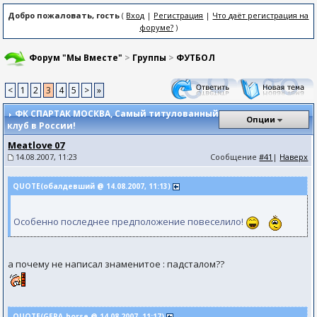
Добро пожаловать, гость
(
Вход
|
Регистрация
|
Что даёт регистрация на
форуме?
)
Форум "Мы Вместе"
>
Группы
>
ФУТБОЛ
<
1
2
3
4
5
>
»
ФК СПАРТАК МОСКВА
, Самый титулованный
Опции
клуб в России!
Meatlove 07
14.08.2007, 11:23
Сообщение
#41
|
Наверх
QUOTE(обалдевший @ 14.08.2007, 11:13)
Особенно последнее предположение повеселило!
а почему не написал знаменитое : падсталом??
QUOTE(GERA-horse @ 14.08.2007, 11:17)