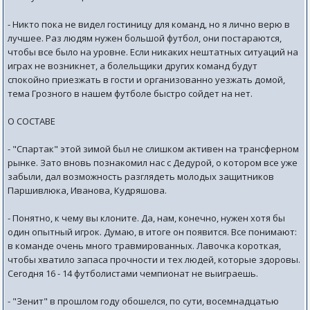
- Никто пока не видел гостиницу для команд, но я лично верю в
лучшее. Раз людям нужен большой футбол, они постараются,
чтобы все было на уровне. Если никаких нештатных ситуаций на
играх не возникнет, а болельщики других команд будут
спокойно приезжать в гости и организованно уезжать домой,
тема Грозного в нашем футболе быстро сойдет на нет.
О СОСТАВЕ
- "Спартак" этой зимой был не слишком активен на трансферном
рынке. Зато вновь познакомил нас с Дедурой, о котором все уже
забыли, дал возможность разглядеть молодых защитников
Паршивлюка, Иванова, Кудряшова.
- Понятно, к чему вы клоните. Да, нам, конечно, нужен хотя бы
один опытный игрок. Думаю, в итоге он появится. Все понимают:
в команде очень много травмированных. Лавочка короткая,
чтобы хватило запаса прочности и тех людей, которые здоровы.
Сегодня 16 - 14 футболистами чемпионат не выиграешь.
- "Зенит" в прошлом году обошелся, по сути, восемнадцатью