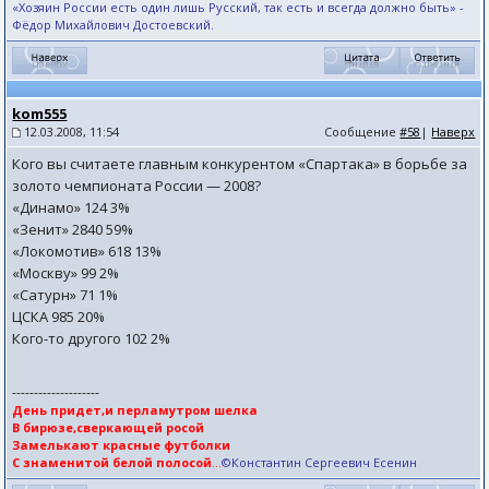
«Хозяин России есть один лишь Русский, так есть и всегда должно быть» -
Фёдор Михайлович Достоевский.
kom555
12.03.2008, 11:54
Сообщение
#58
|
Наверх
Кого вы считаете главным конкурентом «Спартака» в борьбе за
золото чемпионата России — 2008?
«Динамо» 124 3%
«Зенит» 2840 59%
«Локомотив» 618 13%
«Москву» 99 2%
«Сатурн» 71 1%
ЦСКА 985 20%
Кого-то другого 102 2%
--------------------
День придет,и перламутром шелка
В бирюзе,сверкающей росой
Замелькают красные футболки
С знаменитой белой полосой
...
©Константин Сергеевич Есенин