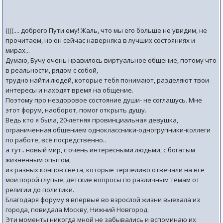
((((.... доброго Пути ему! Жаль, что мы его больше не увидим, не
прочитаем, но он сейчас наверняка в лучших состояниях и
мирах...
Думаю, Бучу очень нравилось виртуальное общение, потому что
в реальности, рядом с собой,
трудно найти людей, которые тебя понимают, разделяют твои
интересы и находят время на общение.
Поэтому про нездоровое состояние души- не соглашусь. Мне
этот форум, наоборот, помог открыть душу.
Ведь кто я была, 20-летняя провинциальная девушка,
ограниченная общением одноклассники-одногрупники-коллеги
по работе, всё посредственно..
а тут.. новый мир, с очень интересными людьми, с богатым
жизненным опытом,
из разных концов света, которые терпеливо отвечали на все
мои порой глупые, детские вопросы по различным темам от
религии до политики.
Благодаря форуму я впервые во взрослой жизни выехала из
города, повидала Москву, Нижний Новгород.
Эти моменты никогда мной не забывались и вспоминаю их