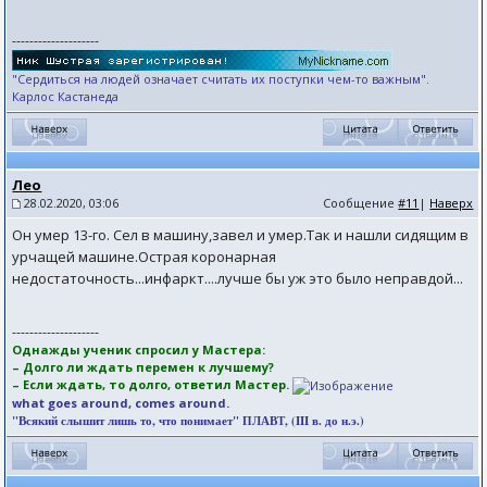
--------------------
"Сердиться на людей означает считать их поступки чем-то важным".
Карлос Кастанеда
Лео
28.02.2020, 03:06
Сообщение
#11
|
Наверх
Он умер 13-го. Сел в машину,завел и умер.Так и нашли сидящим в
урчащей машине.Острая коронарная
недостаточность...инфаркт....лучше бы уж это было неправдой...
--------------------
Однажды ученик спросил у Мастера:
– Долго ли ждать перемен к лучшему?
– Если ждать, то долго, ответил Мастер.
what goes around, comes around.
"Всякий слышит лишь то, что понимает" ПЛАВТ, (III в. до н.э.)