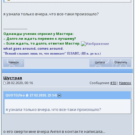
я узнала только вчера..что все-таки произошло?
--------------------
Однажды ученик спросил у Мастера:
– Долго ли ждать перемен к лучшему?
– Если ждать, то долго, ответил Мастер.
what goes around, comes around.
"Всякий слышит лишь то, что понимает" ПЛАВТ, (III в. до н.э.)
Шустрая
28.02.2020, 00:16
Сообщение
#10
|
Наверх
QUOTE(Лео @ 27.02.2020, 23:54)
я узнала только вчера..что все-таки произошло?
о его смерти мне вчера Ангел в контакте написала...