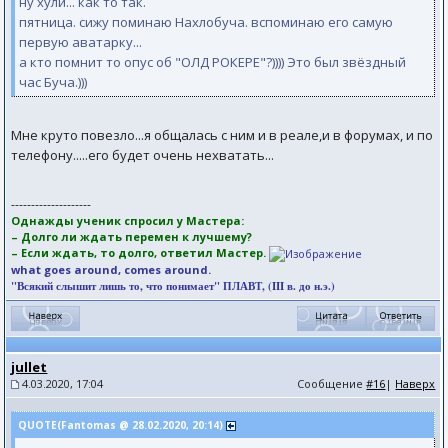
ну хули... как то так.
пятница. сижу поминаю Нахлобуча. вспоминаю его самую
первую аватарку...
а кто помнит то опус об "ОЛД РОКЕРЕ"?)))) Это был звёздный
час Буча.)))
Мне круто повезло...я общалась с ним и в реале,и в форумах, и по
телефону.....его будет очень нехватать...
--------------------
Однажды ученик спросил у Мастера:
– Долго ли ждать перемен к лучшему?
– Если ждать, то долго, ответил Мастер.
what goes around, comes around.
"Всякий слышит лишь то, что понимает" ПЛАВТ, (III в. до н.э.)
jullet
4.03.2020, 17:04
Сообщение
#16
|
Наверх
QUOTE(Fantomas @ 28.02.2020, 20:14)