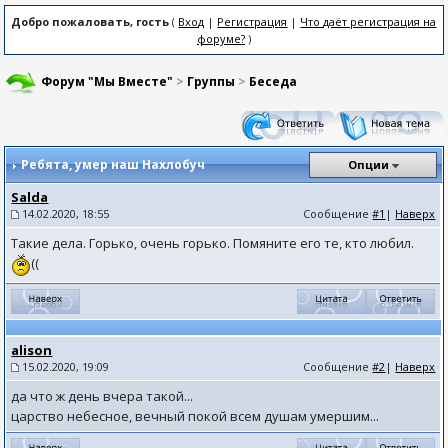
Добро пожаловать, гость
(
Вход
|
Регистрация
|
Что даёт регистрация на
форуме?
)
Форум "Мы Вместе"
>
Группы
>
Беседа
Ребята, умер наш Нахлобуч
Опции
Salda
14.02.2020, 18:55
Сообщение
#1
|
Наверх
Такие дела. Горько, очень горько. Помяните его те, кто любил.
((
alison
15.02.2020, 19:09
Сообщение
#2
|
Наверх
да что ж день вчера такой...
царство небесное, вечный покой всем душам умершим...