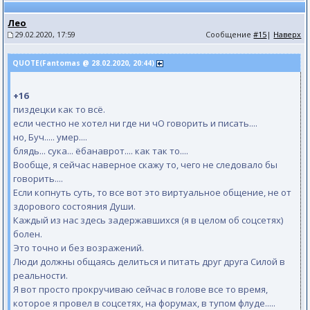
Лео
29.02.2020, 17:59
Сообщение
#15
|
Наверх
QUOTE(Fantomas @ 28.02.2020, 20:44)
+16
пиздецки как то всё.
если честно не хотел ни где ни чО говорить и писать....
но, Буч..... умер....
блядь... сука... ёбанаврот.... как так то....
Вообще, я сейчас наверное скажу то, чего не следовало бы
говорить....
Если копнуть суть, то все вот это виртуальное общение, не от
здорового состояния Души.
Каждый из нас здесь задержавшихся (я в целом об соцсетях)
болен.
Это точно и без возражений.
Люди должны общаясь делиться и питать друг друга Силой в
реальности.
Я вот просто прокручиваю сейчас в голове все то время,
которое я провел в соцсетях, на форумах, в тупом флуде.....