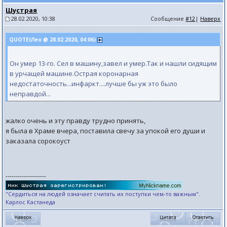
Шустрая
28.02.2020, 10:38
Сообщение
#12
|
Наверх
QUOTE(Лео @ 28.02.2020, 04:06)
Он умер 13-го. Сел в машину,завел и умер.Так и нашли сидящим
в урчащей машине.Острая коронарная
недостаточность...инфаркт....лучше бы уж это было
неправдой...
жалко очень и эту правду трудно принять,
я была в Храме вчера, поставила свечу за упокой его души и
заказала сорокоуст
--------------------
"Сердиться на людей означает считать их поступки чем-то важным".
Карлос Кастанеда