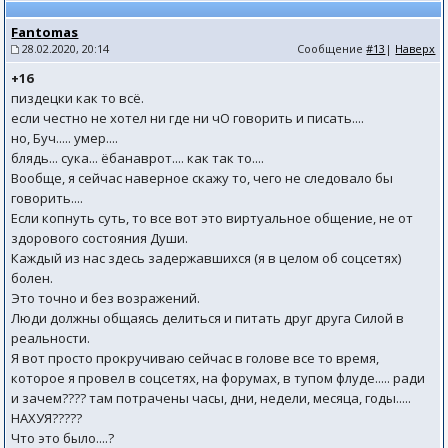
Fantomas
28.02.2020, 20:14
Сообщение
#13
|
Наверх
+16
пиздецки как то всё.
если честно не хотел ни где ни чО говорить и писать....
но, Буч..... умер....
блядь... сука... ёбанаврот.... как так то....
Вообще, я сейчас наверное скажу то, чего не следовало бы
говорить....
Если копнуть суть, то все вот это виртуальное общение, не от
здорового состояния Души.
Каждый из нас здесь задержавшихся (я в целом об соцсетях)
болен.
Это точно и без возражений.
Люди должны общаясь делиться и питать друг друга Силой в
реальности.
Я вот просто прокручиваю сейчас в голове все то время,
которое я провел в соцсетях, на форумах, в тупом флуде..... ради
и зачем???? там потрачены часы, дни, недели, месяца, годы.....
НАХУЯ?????
Что это было....?