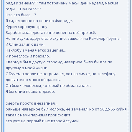
ради и зачем???? там потрачены часы, дни, недели, месяца,
годы..... НАХУЯ?????
Что это было....?
Я сидел ровно на попе во Флориде.
Курил хорошую траву.
Зарабатывал достаточно денег на всё-про всё.
Но мне сука, вдруг стало скучно, зашел я на Рамблер-Группы.
И блин залип с вами.
Нахлобуч меня чётко зацепил...
И понеслось и поехало....
Свернув бы в другую сторону, наверное было бы все по
другому в моей жизни.
С Бучем в реале не встречался, хотя в личке, по телефону
достаточно много общались.
Он был человеком, который не обманывает.
Я бы с ним пошел в дозор.
смерть просто внезапная....
раньше наверное был моложе, не замечал, но от 50 до 55 хуйня
такая с нами парнями происходит.
это уже не первый и не второй случай...