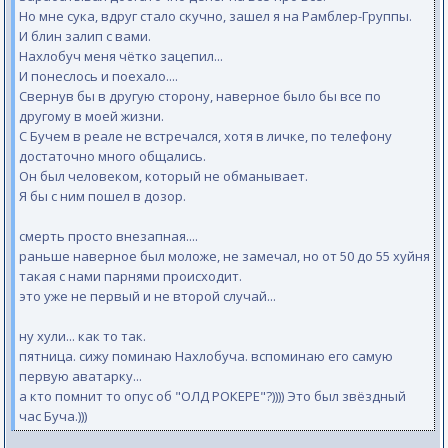
Но мне сука, вдруг стало скучно, зашел я на Рамблер-Группы.
И блин залип с вами.
Нахлобуч меня чётко зацепил...
И понеслось и поехало....
Свернув бы в другую сторону, наверное было бы все по
другому в моей жизни.
С Бучем в реале не встречался, хотя в личке, по телефону
достаточно много общались.
Он был человеком, который не обманывает.
Я бы с ним пошел в дозор.
смерть просто внезапная....
раньше наверное был моложе, не замечал, но от 50 до 55 хуйня
такая с нами парнями происходит.
это уже не первый и не второй случай...
ну хули... как то так.
пятница. сижу поминаю Нахлобуча. вспоминаю его самую
первую аватарку...
а кто помнит то опус об "ОЛД РОКЕРЕ"?)))) Это был звёздный
час Буча.)))