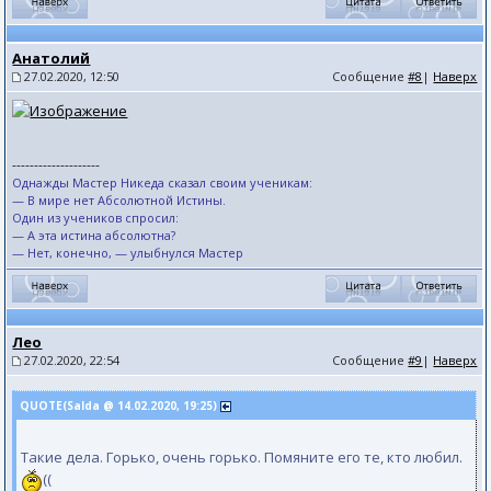
Анатолий
27.02.2020, 12:50
Сообщение
#8
|
Наверх
--------------------
Однажды Мастер Никеда сказал своим ученикам:
— В мире нет Абсолютной Истины.
Один из учеников спросил:
— А эта истина абсолютна?
— Нет, конечно, — улыбнулся Мастер
Лео
27.02.2020, 22:54
Сообщение
#9
|
Наверх
QUOTE(Salda @ 14.02.2020, 19:25)
Такие дела. Горько, очень горько. Помяните его те, кто любил.
((