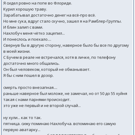
Я сидел ровно на попе во Флориде.
Курил хорошую траву.
Зарабатывал достаточно денег на всё-про всё.
Но мне сука, вдруг стало скучно, зашел я на Рамблер-Группы.
И блин залип с вами.
Нахлобуч меня чётко зацепил...
И понеслось и поехало....
Свернув бы в другую сторону, наверное было бы все по другому
в моей жизни.
С Бучем в реале не встречался, хотя в личке, по телефону
достаточно много общались.
Он был человеком, который не обманывает.
Я бы с ним пошел в дозор.
смерть просто внезапная....
раньше наверное был моложе, не замечал, но от 50 до 55 хуйня
такая с нами парнями происходит.
это уже не первый и не второй случай...
ну хули... как то так.
пятница. сижу поминаю Нахлобуча. вспоминаю его самую
первую аватарку...