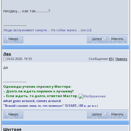
пиздец..... как так..............?
--------------------
Люди заслуживают смерти.... Но собак жалко.... (не (с))
Лео
26.02.2020, 19:35
Сообщение
#5
|
Наверх
да
--------------------
Однажды ученик спросил у Мастера:
– Долго ли ждать перемен к лучшему?
– Если ждать, то долго, ответил Мастер.
what goes around, comes around.
"Всякий слышит лишь то, что понимает" ПЛАВТ, (III в. до н.э.)
Шустрая