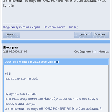
а кто помнит то опус об "ОЛД РОКЕРЕ"?)))) Это был звёздный час
Буча.)))
--------------------
Люди заслуживают смерти.... Но собак жалко.... (не (с))
Шустрая
28.02.2020, 21:09
Сообщение
#14
|
Наверх
QUOTE(Fantomas @ 28.02.2020, 21:14)
+16
пиздецки как то всё.
ну хули... как то так.
пятница. сижу поминаю Нахлобуча. вспоминаю его самую
первую аватарку...
а кто помнит то опус об "ОЛД РОКЕРЕ"?)))) Это был звёздный