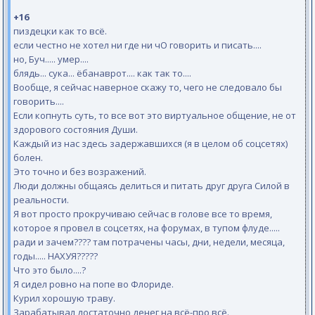
+16
пиздецки как то всё.
если честно не хотел ни где ни чО говорить и писать....
но, Буч..... умер....
блядь... сука... ёбанаврот.... как так то....
Вообще, я сейчас наверное скажу то, чего не следовало бы
говорить....
Если копнуть суть, то все вот это виртуальное общение, не от
здорового состояния Души.
Каждый из нас здесь задержавшихся (я в целом об соцсетях)
болен.
Это точно и без возражений.
Люди должны общаясь делиться и питать друг друга Силой в
реальности.
Я вот просто прокручиваю сейчас в голове все то время,
которое я провел в соцсетях, на форумах, в тупом флуде.....
ради и зачем???? там потрачены часы, дни, недели, месяца,
годы..... НАХУЯ?????
Что это было....?
Я сидел ровно на попе во Флориде.
Курил хорошую траву.
Зарабатывал достаточно денег на всё-про всё.