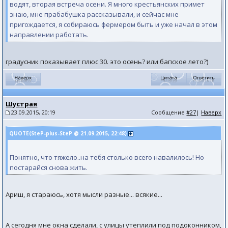
водят, вторая встреча осени. Я много крестьянских примет
знаю, мне прабабушка рассказывали, и сейчас мне
пригождается, я собираюсь фермером быть и уже начал в этом
направлении работать.
градусник показывает плюс 30. это осень? или бапское лето?)
Шустрая
23.09.2015, 20:19
Сообщение
#27
|
Наверх
QUOTE(SteP-plus-SteP @ 21.09.2015, 22:48)
Понятно, что тяжело..на тебя столько всего навалилось! Но
постарайся снова жить.
Ариш, я стараюсь, хотя мысли разные... всякие...
А сегодня мне окна сделали, с улицы утеплили под подоконником,