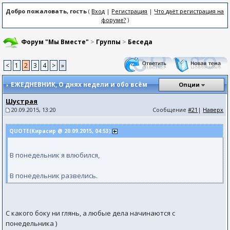
Добро пожаловать, гость
(
Вход
|
Регистрация
|
Что даёт регистрация на
форуме?
)
Форум "Мы Вместе"
>
Группы
>
Беседа
<
1
2
3
4
>
»
ЕЖЕДНЕВНИК
, О днях недели и обо всём
Опции
Шустрая
20.09.2015, 13:20
Сообщение
#21
|
Наверх
QUOTE(Кирасир @ 20.09.2015, 04:53)
В понедельник я влюбился,
В понедельник развелись.
С какого боку ни глянь, а любые дела начинаются с
понедельника )