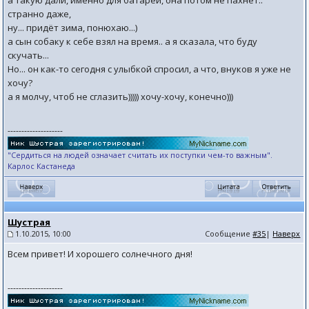
а такую дали, именно для батарей, она потом не пахнет..
странно даже,
ну... придёт зима, понюхаю...)
а сын собаку к себе взял на время.. а я сказала, что буду
скучать...
Но... он как-то сегодня с улыбкой спросил, а что, внуков я уже не
хочу?
а я молчу, чтоб не сглазить))))) хочу-хочу, конечно)))
--------------------
"Сердиться на людей означает считать их поступки чем-то важным".
Карлос Кастанеда
Шустрая
1.10.2015, 10:00
Сообщение
#35
|
Наверх
Всем привет! И хорошего солнечного дня!
--------------------