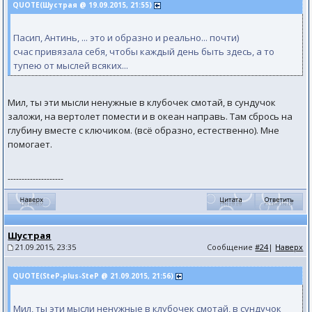
QUOTE(Шустрая @ 19.09.2015, 21:55)
Пасип, Антинь, ... это и образно и реально... почти)
счас привязала себя, чтобы каждый день быть здесь, а то
тупею от мыслей всяких...
Мил, ты эти мысли ненужные в клубочек смотай, в сундучок
заложи, на вертолет помести и в океан направь. Там сбрось на
глубину вместе с ключиком. (всё образно, естественно). Мне
помогает.
--------------------
Шустрая
21.09.2015, 23:35
Сообщение
#24
|
Наверх
QUOTE(SteP-plus-SteP @ 21.09.2015, 21:56)
Мил, ты эти мысли ненужные в клубочек смотай, в сундучок