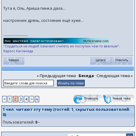
Тута я, Оль, Ариша пинка дала...
настроение дрянь, состояние ещё хуже...
--------------------
"Сердиться на людей означает считать их поступки чем-то важным".
Карлос Кастанеда
« Предыдущая тема
·
Беседа
·
Следующая тема »
<
1
2
3
4
>
»
1 чел. читают эту тему (гостей:
1
, скрытых пользователей:
0
)
Пользователей:
0 -