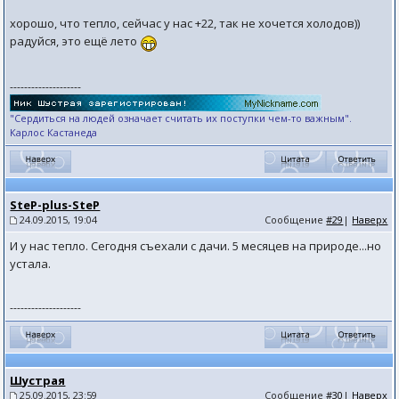
хорошо, что тепло, сейчас у нас +22, так не хочется холодов))
радуйся, это ещё лето
--------------------
"Сердиться на людей означает считать их поступки чем-то важным".
Карлос Кастанеда
SteP-plus-SteP
24.09.2015, 19:04
Сообщение
#29
|
Наверх
И у нас тепло. Сегодня съехали с дачи. 5 месяцев на природе...но
устала.
--------------------
Шустрая
25.09.2015, 23:59
Сообщение
#30
|
Наверх