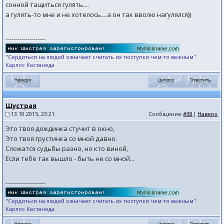
сонной тащиться гулять....
а гулять-то мне и не хотелось....а он так вволю нагулялся))
--------------------
"Сердиться на людей означает считать их поступки чем-то важным".
Карлос Кастанеда
Шустрая
13.10.2015, 23:21
Сообщение
#38
|
Наверх
Это твоя дождинка стучит в окно,
Это твоя грустинка со мной давно.
Сложатся судьбы разно, но кто виной,
Если тебе так вышло - быть не со мной...
--------------------
"Сердиться на людей означает считать их поступки чем-то важным".
Карлос Кастанеда