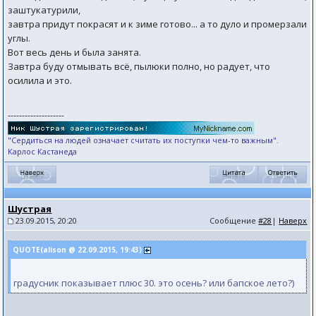
заштукатурили,
завтра придут покрасят и к зиме готово... а то дуло и промерзали
углы.
Вот весь день и была занята.
Завтра буду отмывать всё, пылюки полно, но радует, что
осилила и это.
--------------------
"Сердиться на людей означает считать их поступки чем-то важным".
Карлос Кастанеда
Шустрая
23.09.2015, 20:20
Сообщение
#28
|
Наверх
QUOTE(alison @ 22.09.2015, 19:43)
градусник показывает плюс 30. это осень? или бапское лето?)