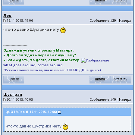
Лео
15.11.2015, 19:06
Сообщение
#39
|
Наверх
что-то давно Шустрика нету
--------------------
Однажды ученик спросил у Мастера:
– Долго ли ждать перемен к лучшему?
– Если ждать, то долго, ответил Мастер.
what goes around, comes around.
"Всякий слышит лишь то, что понимает" ПЛАВТ, (III в. до н.э.)
Шустрая
30.11.2015, 10:05
Сообщение
#40
|
Наверх
QUOTE(Лео @ 15.11.2015, 19:06)
что-то давно Шустрика нету