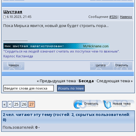
Шустрая
6.10.2023, 21:45
Сообщение
#536
|
Наверх
Пока Мирька явится, новый дом будет строить пора...
--------------------
"Сердиться на людей означает считать их поступки чем-то важным".
Карлос Кастанеда
« Предыдущая тема
·
Беседа
·
Следующая тема »
«
<
25
26
27
2 чел. читают эту тему (гостей:
2
, скрытых пользователей:
0
)
Пользователей:
0 -