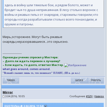
здесь в войну шли тяжелые бои, а рядом болото, может и
бродит чья-то душа неприкаянная. В лесу столько воронок с
войны и ржавых гильз от снарядов, старожилы говорили,что
огороды когда разрабатывали столько всего понаходили, и
оружие и патроны.
Мирь,осторожнее. Могут быть ржавые
снаряды,неразорвавшиеся...это серьезно.
--------------------
Однажды ученик спросил у Мастера:
– Долго ли ждать перемен к лучшему?
– Если ждать, то долго, ответил Мастер.
what goes around, comes around.
"Всякий слышит лишь то, что понимает" ПЛАВТ, (III в. до н.э.)
Mirror
3.04.2016, 10:05
Сообщение
#529
|
Наверх
QUOTE(Лео @ 2.04.2016, 11:54)