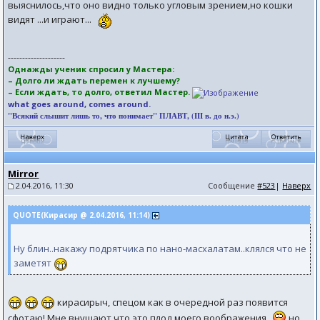
выяснилось,что оно видно только угловым зрением,но кошки
видят ...и играют...
--------------------
Однажды ученик спросил у Мастера:
– Долго ли ждать перемен к лучшему?
– Если ждать, то долго, ответил Мастер.
what goes around, comes around.
"Всякий слышит лишь то, что понимает" ПЛАВТ, (III в. до н.э.)
Mirror
2.04.2016, 11:30
Сообщение
#523
|
Наверх
QUOTE(Кирасир @ 2.04.2016, 11:14)
Ну блин..накажу подрятчика по нано-масхалатам..клялся что не
заметят
кирасирыч, спецом как в очередной раз появится
сфотаю! Мне внушают,что это плод моего воображения
но