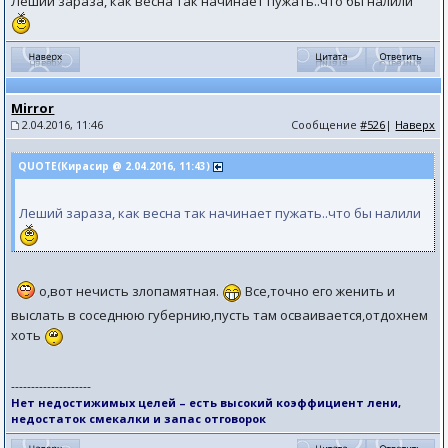
Леший зараза, как весна так начинает пужать..что бы налили
Mirror
2.04.2016, 11:46
Сообщение
#526
|
Наверх
QUOTE(Кирасир @ 2.04.2016, 11:43)
Леший зараза, как весна так начинает пужать..что бы налили
о,вот нечисть злопамятная.
Все,точно его женить и
выслать в соседнюю губернию,пусть там осваивается,отдохнем
хоть
--------------------
Нет недостижимых целей – есть высокий коэффициент лени,
недостаток смекалки и запас отговорок