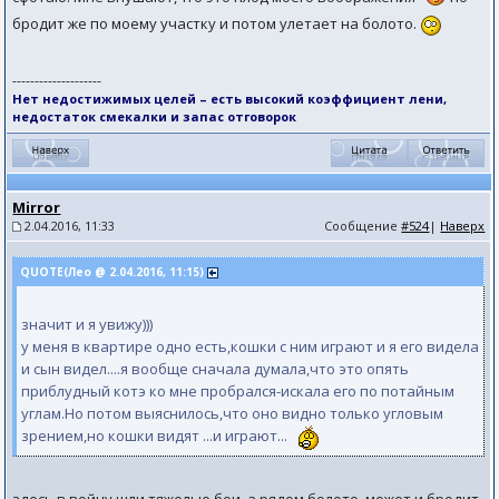
бродит же по моему участку и потом улетает на болото.
--------------------
Нет недостижимых целей – есть высокий коэффициент лени,
недостаток смекалки и запас отговорок
Mirror
2.04.2016, 11:33
Сообщение
#524
|
Наверх
QUOTE(Лео @ 2.04.2016, 11:15)
значит и я увижу)))
у меня в квартире одно есть,кошки с ним играют и я его видела
и сын видел....я вообще сначала думала,что это опять
приблудный котэ ко мне пробрался-искала его по потайным
углам.Но потом выяснилось,что оно видно только угловым
зрением,но кошки видят ...и играют...