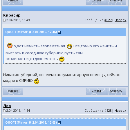
Кирасир
2.04.2016, 11:49
Сообщение
#527
|
Наверх
QUOTE(Mirror @ 2.04.2016, 12:46)
о,вот нечисть злопамятная.
Все,точно его женить и
выслать в соседнюю губернию,пусть там
осваивается,отдохнем хоть
Никаких губерний, пошлем как гуманитарную помощь, сейчас
модно в СИРИЮ
Лео
2.04.2016, 11:54
Сообщение
#528
|
Наверх
QUOTE(Mirror @ 2.04.2016, 12:03)