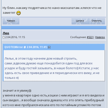
Ну блин..накажу подрятчика по нано-масхалатам..клялся что не
заметят
Лео
2.04.2016, 11:15
Сообщение
#522
|
Наверх
QUOTE(Mirror @ 2.04.2016, 11:41)
Лельк, в этом году начнем дом новый строить,
сами.,вдвоем,думаю еще понадобится один год для всех
усадок и буду гостей зазывать, в наше болото)) Кстати, у нас
здесь есть свое приведение и я периодически его вижу, и не
только я)
значит и я увижу)))
у меня в квартире одно есть,кошки с ним играют и я его видела и
сын видел....я вообще сначала думала,что это опять приблудный
котэ ко мне пробрался-искала его по потайным углам.Но потом