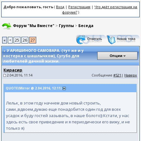
Добро пожаловать, гость
(
Вход
|
Регистрация
|
Что даёт регистрация на
форуме?
)
Форум "Мы Вместе"
>
Группы
>
Беседа
«
<
25
26
27
У АРИШИНОГО САМОВАРА. (тут же и у
костерка с шашлычком)
, Сугубо для
Опции
любителей дачной жизни.
Кирасир
2.04.2016, 11:14
Сообщение
#521
|
Наверх
QUOTE(Mirror @ 2.04.2016, 12:11)
Лельк, в этом году начнем дом новый строить,
сами.,вдвоем,думаю еще понадобится один год для всех
усадок и буду гостей зазывать, в наше болото)) Кстати, у нас
здесь есть свое приведение и я периодически его вижу, и не
только я)