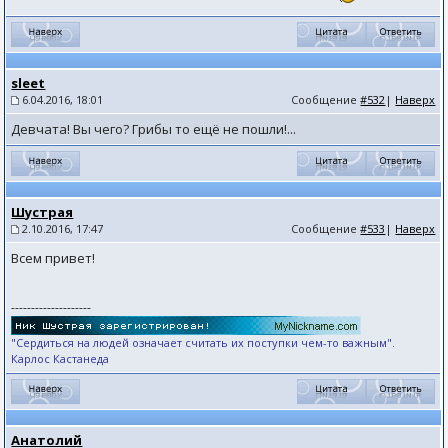
sleet
6.04.2016, 18:01
Сообщение
#532
|
Наверх
Девчата! Вы чего? Грибы то ещё не пошли!...
Шустрая
2.10.2016, 17:47
Сообщение
#533
|
Наверх
Всем привет!
--------------------
"Сердиться на людей означает считать их поступки чем-то важным".
Карлос Кастанеда
Анатолий