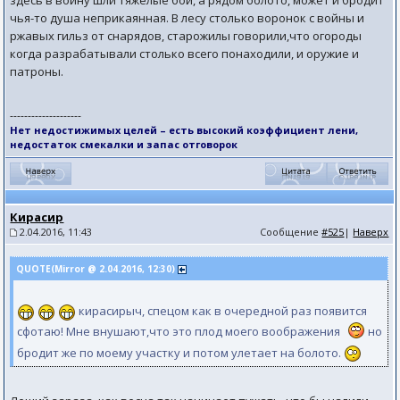
здесь в войну шли тяжелые бои, а рядом болото, может и бродит
чья-то душа неприкаянная. В лесу столько воронок с войны и
ржавых гильз от снарядов, старожилы говорили,что огороды
когда разрабатывали столько всего понаходили, и оружие и
патроны.
--------------------
Нет недостижимых целей – есть высокий коэффициент лени,
недостаток смекалки и запас отговорок
Кирасир
2.04.2016, 11:43
Сообщение
#525
|
Наверх
QUOTE(Mirror @ 2.04.2016, 12:30)
кирасирыч, спецом как в очередной раз появится
сфотаю! Мне внушают,что это плод моего воображения
но
бродит же по моему участку и потом улетает на болото.