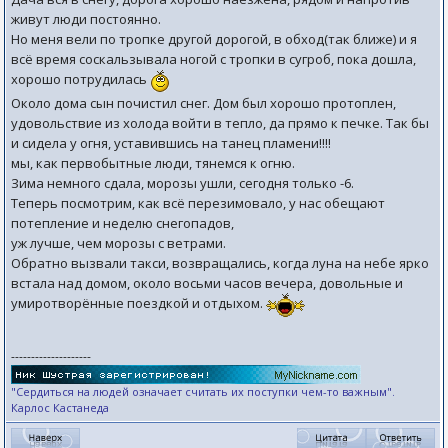
живут люди постоянно.
Но меня вели по тропке другой дорогой, в обход(так ближе) и я
всё время соскальзывала ногой с тропки в сугроб, пока дошла,
хорошо потрудилась
Около дома сын почистил снег. Дом был хорошо протоплен,
удовольствие из холода войти в тепло, да прямо к печке. Так бы
и сидела у огня, уставившись на танец пламени!!!!
мы, как первобытные люди, тянемся к огню.
Зима немного сдала, морозы ушли, сегодня только -6.
Теперь посмотрим, как всё перезимовало, у нас обещают
потепление и неделю снегопадов,
уж лучше, чем морозы с ветрами.
Обратно вызвали такси, возвращались, когда луна на небе ярко
встала над домом, около восьми часов вечера, довольные и
умиротворённые поездкой и отдыхом.
--------------------
"Сердиться на людей означает считать их поступки чем-то важным".
Карлос Кастанеда