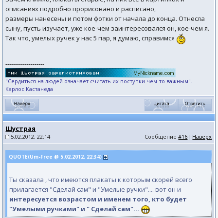
описаниях подробно прорисовано и расписано,
размеры нанесены и потом фотки от начала до конца. Отнесла
сыну, пусть изучает, уже кое-чем заинтересовался он, кое-чем я.
Так что, умелых ручек у нас 5 пар, я думаю, справимся
--------------------
"Сердиться на людей означает считать их поступки чем-то важным".
Карлос Кастанеда
Шустрая
5.02.2012, 22:14
Сообщение
#16
|
Наверх
QUOTE(Um-Free @ 5.02.2012, 22:34)
Ты сказала , что имеются плакаты к которым скорей всего
прилагается "Сделай сам" и "Умелые ручки".... вот он и
интересуется возрастом и именем того, кто будет
"Умелыми ручками" и " Сделай сам"...