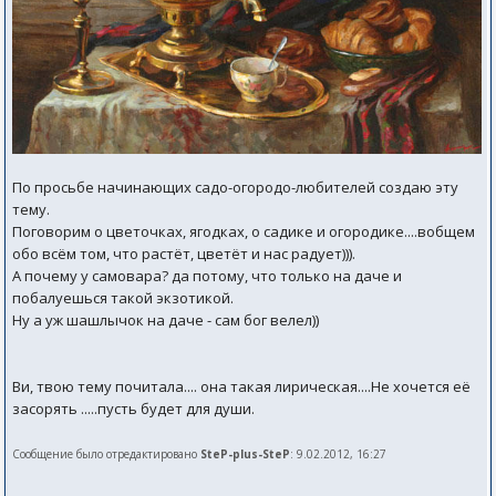
По просьбе начинающих садо-огородо-любителей создаю эту
тему.
Поговорим о цветочках, ягодках, о садике и огородике....вобщем
обо всём том, что растёт, цветёт и нас радует))).
А почему у самовара? да потому, что только на даче и
побалуешься такой экзотикой.
Ну а уж шашлычок на даче - сам бог велел))
Ви, твою тему почитала.... она такая лирическая....Не хочется её
засорять .....пусть будет для души.
Сообщение было отредактировано
SteP-plus-SteP
: 9.02.2012, 16:27