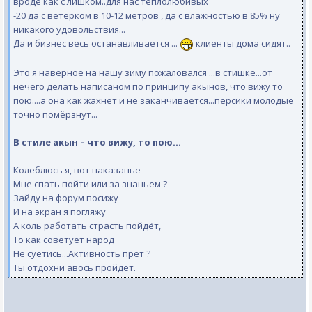
вроде как с лишком..для нас теплолюбивых
-20 да с ветерком в 10-12 метров , да с влажностью в 85% ну
никакого удовольствия...
Да и бизнес весь останавливается ...
клиенты дома сидят..
Это я наверное на нашу зиму пожаловался ...в стишке...от
нечего делать написаном по принципу акынов, что вижу то
пою....а она как жахнет и не заканчивается...персики молодые
точно помёрзнут...
В стиле акын – что вижу, то пою...
Колеблюсь я, вот наказанье
Мне спать пойти или за знаньем ?
Зайду на форум посижу
И на экран я погляжу
А коль работать страсть пойдёт,
То как советует народ
Не суетись...Активность прёт ?
Ты отдохни авось пройдёт.