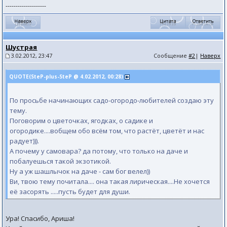
--------------------
Шустрая
3.02.2012, 23:47
Сообщение
#2
|
Наверх
QUOTE(SteP-plus-SteP @ 4.02.2012, 00:28)
По просьбе начинающих садо-огородо-любителей создаю эту
тему.
Поговорим о цветочках, ягодках, о садике и
огородике....вобщем обо всём том, что растёт, цветёт и нас
радует))).
А почему у самовара? да потому, что только на даче и
побалуешься такой экзотикой.
Ну а уж шашлычок на даче - сам бог велел))
Ви, твою тему почитала.... она такая лирическая....Не хочется
её засорять .....пусть будет для души.
Ура! Спасибо, Ариша!