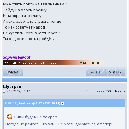
Мне спать пойти или за знаньем ?
Зайду на форум посижу
И на экран я погляжу
А коль работать страсть пойдёт,
То как советует народ
Не суетись...Активность прёт ?
Ты отдохни авось пройдёт.
--------------------
Sapienti
Sat
Cat
Шустрая
6.02.2012, 00:37
Сообщение
#20
|
Наверх
QUOTE(Um-Free @ 6.02.2012, 00:14)
Живы будем не помрём...
Погода не радует..., то зимы не могли дождаться, а теперь