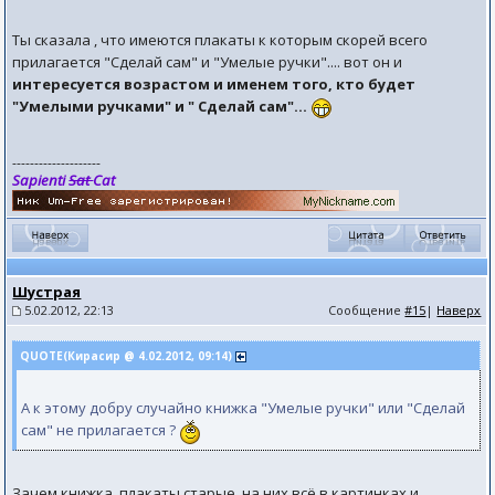
Ты сказала , что имеются плакаты к которым скорей всего
прилагается "Сделай сам" и "Умелые ручки".... вот он и
интересуется возрастом и именем того, кто будет
"Умелыми ручками" и " Сделай сам"...
--------------------
Sapienti
Sat
Cat
Шустрая
5.02.2012, 22:13
Сообщение
#15
|
Наверх
QUOTE(Кирасир @ 4.02.2012, 09:14)
А к этому добру случайно книжка "Умелые ручки" или "Сделай
сам" не прилагается ?
Зачем книжка, плакаты старые, на них всё в картинках и