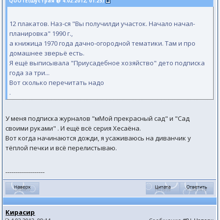
QUOTE(Шустрая @ 4.02.2012, 01:25)
12 плакатов. Наз-ся "Вы получилди участок. Начало начал-
планировка" 1990 г.,
а книжица 1970 года дачно-огородной тематики. Там и про
домашнее зверьё есть.
Я ещё выписывала "Приусадебное хозяйство" дето подписка
года за три...
Вот сколько перечитать надо
.
У меня подписка журналов "мМой прекрасный сад" и "Сад
своими руками" . И ещё всё серия Хесаёна.
Вот когда начинаются дожди, я усаживаюсь на диванчик у
тёплой печки и всё перелистываю.
--------------------
Кирасир