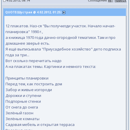
4.02.2012, 08:14
Сообщение
#8
|
Наверх
QUOTE(Шустрая @ 4.02.2012, 01:25)
12 плакатов. Наз-ся "Вы получилди участок. Начало начал-
планировка" 1990 г.,
а книжица 1970 года дачно-огородной тематики. Там и про
домашнее зверьё есть.
Я ещё выписывала "Приусадебное хозяйство" дето подписка
года за три...
Вот сколько перечитать надо
А на плакатах темы. Картинки и немного текста:
Принципы планировки
Перед тем, как построить дом
Забор и живые изгороди
Дорожки и ступени
Подпорные стенки
От снега до снега
Зелёный газон
Зелёные комнаты
Садовая мебель и открытая терраса