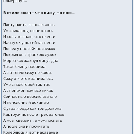
помёрзнут...
В стиле акын – что вижу, то пою...
Плету плетя, я заплетаюсь
Уж заикаюсь, но не каюсь
И коль не знаю, что плести
Начну я чушь сейчас нести
Пошел у нас сейчас снежок
Покрыл он с травкою лужок
Мороз как жахнул минус два
Такая блин у нас зима
А я в тепле сижу не каюсь
Сижу отчетом занимаюсь
Уже с налоговой тик-так
А с пенсионным всё никак
Сейчас нью версию скачаю
И пенсионный доканаю
С утра я бодр как три дракона
Как грузчик после трёх вагонов
А мозг сверлит , а мож поспать
А после сна и посчитать
Колеблюсь я, вот наказанье