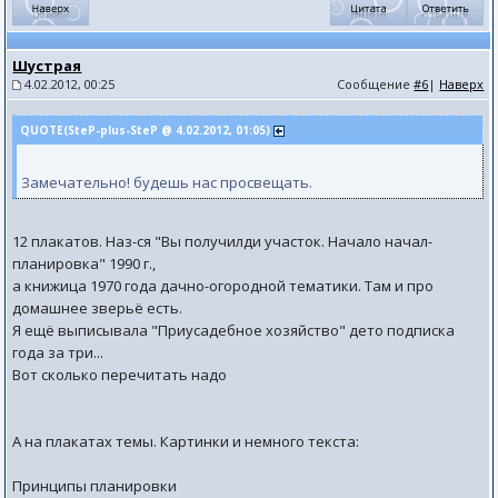
Шустрая
4.02.2012, 00:25
Сообщение
#6
|
Наверх
QUOTE(SteP-plus-SteP @ 4.02.2012, 01:05)
Замечательно! будешь нас просвещать.
12 плакатов. Наз-ся "Вы получилди участок. Начало начал-
планировка" 1990 г.,
а книжица 1970 года дачно-огородной тематики. Там и про
домашнее зверьё есть.
Я ещё выписывала "Приусадебное хозяйство" дето подписка
года за три...
Вот сколько перечитать надо
А на плакатах темы. Картинки и немного текста:
Принципы планировки