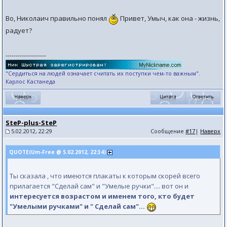
Во, Николаич правильно понял
Привет, Умыч, как она - жизнь,
радует?
--------------------
"Сердиться на людей означает считать их поступки чем-то важным".
Карлос Кастанеда
SteP-plus-SteP
5.02.2012, 22:29
Сообщение
#17
|
Наверх
QUOTE(Um-Free @ 5.02.2012, 22:34)
Ты сказала , что имеются плакаты к которым скорей всего
прилагается "Сделай сам" и "Умелые ручки".... вот он и
интересуется возрастом и именем того, кто будет
"Умелыми ручками" и " Сделай сам"...