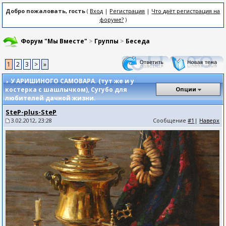
Добро пожаловать, гость
(
Вход
|
Регистрация
|
Что даёт регистрация на
форуме?
)
Форум "Мы Вместе"
>
Группы
>
Беседа
1
2
3
>
»
У АРИШИНОГО САМОВАРА. (тут же и у
костерка с шашлычком)
, Сугубо для
Опции
любителей дачной жизни.
SteP-plus-SteP
3.02.2012, 23:28
Сообщение
#1
|
Наверх