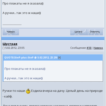
Про плакаты не я сказала))
А ручки...так это ж наши))
--------------------
Шустрая
5.02.2012, 23:05
Сообщение
#18
|
Наверх
QUOTE(SteP-plus-SteP @ 5.02.2012, 23:29)
Про плакаты не я сказала))
А ручки...так это ж наши))
Ручки-то наши
Ездила вчера на дачу. Целый день на природе
- кайф.
Дача вся в снегу, дорога хорошо наезжена, рядом и напротив