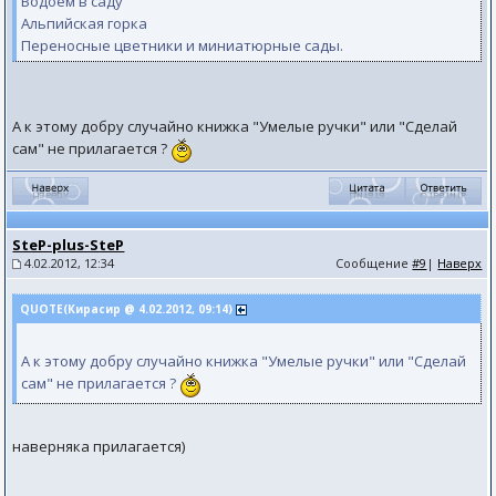
Водоём в саду
Альпийская горка
Переносные цветники и миниатюрные сады.
А к этому добру случайно книжка "Умелые ручки" или "Сделай
сам" не прилагается ?
SteP-plus-SteP
4.02.2012, 12:34
Сообщение
#9
|
Наверх
QUOTE(Кирасир @ 4.02.2012, 09:14)
А к этому добру случайно книжка "Умелые ручки" или "Сделай
сам" не прилагается ?
наверняка прилагается)