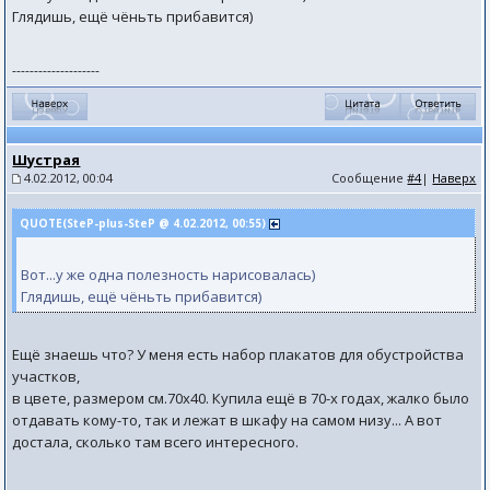
Глядишь, ещё чёньть прибавится)
--------------------
Шустрая
4.02.2012, 00:04
Сообщение
#4
|
Наверх
QUOTE(SteP-plus-SteP @ 4.02.2012, 00:55)
Вот...у же одна полезность нарисовалась)
Глядишь, ещё чёньть прибавится)
Ещё знаешь что? У меня есть набор плакатов для обустройства
участков,
в цвете, размером см.70х40. Купила ещё в 70-х годах, жалко было
отдавать кому-то, так и лежат в шкафу на самом низу... А вот
достала, сколько там всего интересного.