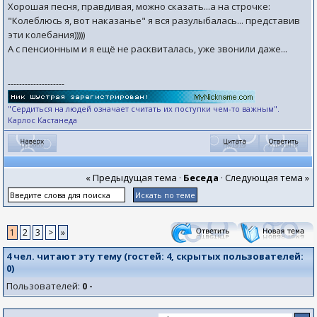
Хорошая песня, правдивая, можно сказать...а на строчке:
"Колеблюсь я, вот наказанье" я вся разулыбалась... представив
эти колебания)))))
А с пенсионным и я ещё не расквиталась, уже звонили даже...
--------------------
"Сердиться на людей означает считать их поступки чем-то важным".
Карлос Кастанеда
« Предыдущая тема
·
Беседа
·
Следующая тема »
1
2
3
>
»
4 чел. читают эту тему (гостей:
4
, скрытых пользователей:
0
)
Пользователей:
0 -