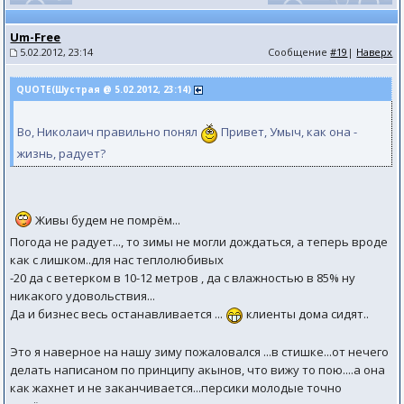
Um-Free
5.02.2012, 23:14
Сообщение
#19
|
Наверх
QUOTE(Шустрая @ 5.02.2012, 23:14)
Во, Николаич правильно понял
Привет, Умыч, как она -
жизнь, радует?
Живы будем не помрём...
Погода не радует..., то зимы не могли дождаться, а теперь вроде
как с лишком..для нас теплолюбивых
-20 да с ветерком в 10-12 метров , да с влажностью в 85% ну
никакого удовольствия...
Да и бизнес весь останавливается ...
клиенты дома сидят..
Это я наверное на нашу зиму пожаловался ...в стишке...от нечего
делать написаном по принципу акынов, что вижу то пою....а она
как жахнет и не заканчивается...персики молодые точно