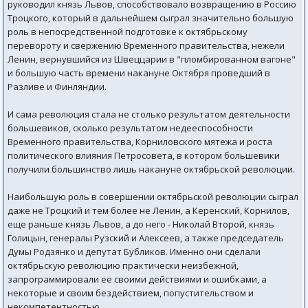
руководил князь Львов, способствовало возвращению в Россию
Троцкого, который в дальнейшем сыграл значительно большую
роль в непосредственной подготовке к октябрьскому
перевороту и свержению Временного правительства, нежели
Ленин, вернувшийся из Швеццарии в "пломбированном вагоне"
и большую часть времени накануне Октября проведший в
Разливе и Финляндии.
И сама революция стала не столько результатом деятельности
большевиков, сколько результатом недееспособности
Временного правительства, Корниловского мятежа и роста
политического влияния Петросовета, в котором большевики
получили большинство лишь накануне октябрьской революции.
Наибольшую роль в совершении октябрьской революции сыграл
даже не Троцкий и тем более не Ленин, а Керенский, Корнилов,
еще раньше князь Львов, а до него - Николай Второй, князь
Голицын, генералы Рузский и Алексеев, а также председатель
Думы Родзянко и депутат Бубликов. Именно они сделали
октябрьскую революцию практически неизбежной,
запрограммировали ее своими действиями и ошибками, а
некоторые и своим бездействием, попустительством и
некомпетентностью.