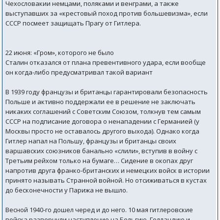
Чехословакии немцами, поляками и венграми, а также
выступавших за «крестовый поход против большевизма», если
СССР посмеет защищать Прагу от Гитлера.
22 июня: «Гром», которого не было
Сталин отказался от плана превентивного удара, если вообще
он когда-либо предусматривал такой вариант
В 1939 году французы и британцы гарантировали безопасность
Польше и активно поддержали ее в решение не заключать
никаких соглашений с Советским Союзом, толкнув тем самым
СССР на подписание договора о ненападении с Германией (у
Москвы просто не оставалось другого выхода). Однако когда
Гитлер напал на Польшу, французы и британцы своих
варшавских союзников банально «слили», вступив в войну с
Третьим рейхом только на бумаге… Сидение в окопах друг
напротив друга франко-британских и немецких войск в истории
принято называть Странной войной. Но отсиживаться в кустах
до бесконечности у Парижа не вышло.
Весной 1940-го дошел черед и до него. 10 мая гитлеровские
войска развернули наступление на Бельгию, Голландию и