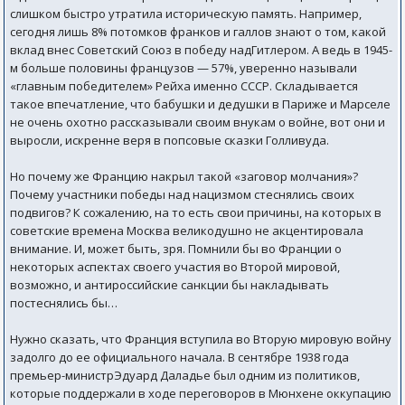
слишком быстро утратила историческую память. Например,
сегодня лишь 8% потомков франков и галлов знают о том, какой
вклад внес Советский Союз в победу надГитлером. А ведь в 1945-
м больше половины французов — 57%, уверенно называли
«главным победителем» Рейха именно СССР. Складывается
такое впечатление, что бабушки и дедушки в Париже и Марселе
не очень охотно рассказывали своим внукам о войне, вот они и
выросли, искренне веря в попсовые сказки Голливуда.
Но почему же Францию накрыл такой «заговор молчания»?
Почему участники победы над нацизмом стеснялись своих
подвигов? К сожалению, на то есть свои причины, на которых в
советские времена Москва великодушно не акцентировала
внимание. И, может быть, зря. Помнили бы во Франции о
некоторых аспектах своего участия во Второй мировой,
возможно, и антироссийские санкции бы накладывать
постеснялись бы…
Нужно сказать, что Франция вступила во Вторую мировую войну
задолго до ее официального начала. В сентябре 1938 года
премьер-министрЭдуард Даладье был одним из политиков,
которые поддержали в ходе переговоров в Мюнхене оккупацию