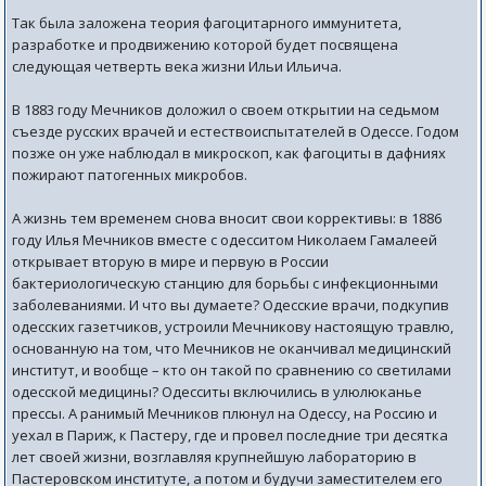
Так была заложена теория фагоцитарного иммунитета,
разработке и продвижению которой будет посвящена
следующая четверть века жизни Ильи Ильича.
В 1883 году Мечников доложил о своем открытии на седьмом
съезде русских врачей и естествоиспытателей в Одессе. Годом
позже он уже наблюдал в микроскоп, как фагоциты в дафниях
пожирают патогенных микробов.
А жизнь тем временем снова вносит свои коррективы: в 1886
году Илья Мечников вместе с одесситом Николаем Гамалеей
открывает вторую в мире и первую в России
бактериологическую станцию для борьбы с инфекционными
заболеваниями. И что вы думаете? Одесские врачи, подкупив
одесских газетчиков, устроили Мечникову настоящую травлю,
основанную на том, что Мечников не оканчивал медицинский
институт, и вообще – кто он такой по сравнению со светилами
одесской медицины? Одесситы включились в улюлюканье
прессы. А ранимый Мечников плюнул на Одессу, на Россию и
уехал в Париж, к Пастеру, где и провел последние три десятка
лет своей жизни, возглавляя крупнейшую лабораторию в
Пастеровском институте, а потом и будучи заместителем его