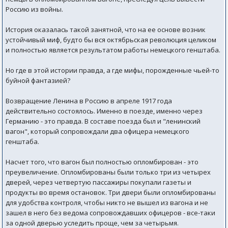
Россию из войны.
История оказалась такой занятной, что на ее основе возник
устойчивый миф, будто бы вся октябрьская революция целиком
и полностью является результатом работы немецкого генштаба.
Но где в этой истории правда, а где мифы, порожденные чьей-то
буйной фантазией?
Возвращение Ленина в Россию в апреле 1917 года
действительно состоялось. Именно в поезде, именно через
Германию - это правда. В составе поезда был и "ленинский
вагон", который сопровождали два офицера немецкого
генштаба.
Насчет того, что вагон был полностью опломбирован - это
преувеличение. Опломбированы были только три из четырех
дверей, через четвертую пассажиры покупали газеты и
продукты во время остановок. Три двери были опломбированы
для удобства контроля, чтобы никто не вышел из вагона и не
зашел в него без ведома сопровождавших офицеров - все-таки
за одной дверью уследить проще, чем за четырьмя.