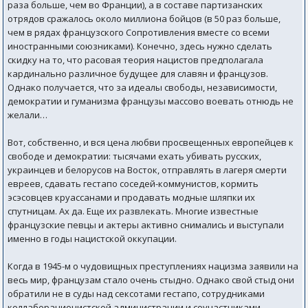
раза больше, чем во Франции), а в составе партизанских
отрядов сражалось около миллиона бойцов (в 50 раз больше,
чем в рядах французского Сопротивления вместе со всеми
иностранными союзниками). Конечно, здесь нужно сделать
скидку на то, что расовая теория нацистов предполагала
кардинально различное будущее для славян и французов.
Однако получается, что за идеалы свободы, независимости,
демократии и гуманизма французы массово воевать отнюдь не
желали…
Вот, собственно, и вся цена любви просвещенных европейцев к
свободе и демократии: тысячами ехать убивать русских,
украинцев и белорусов на Восток, отправлять в лагеря смерти
евреев, сдавать гестапо соседей-коммунистов, кормить
эсэсовцев круассанами и продавать модные шляпки их
спутницам. Ах да. Еще их развлекать. Многие известные
французские певцы и актеры активно снимались и выступали
именно в годы нацистской оккупации.
Когда в 1945-м о чудовищных преступлениях нацизма заявили на
весь мир, французам стало очень стыдно. Однако свой стыд они
обратили не в суды над сексотами гестапо, сотрудниками
коллаборационистской администрации и соучастниками