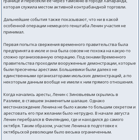
границе и пересекли ее через таможню в городе Хапаранда,
которая служила местом активной контрабандной торговли.
Дальнейшие события также показывают, что ни в какой
особенной операции немецкого генштаба Ленин участия не
принимал.
Первая попытка свержения временного правительства была
предпринята в июле и она была совсем не похожа на какую-то
сложно организованную операцию. Под окнами Временного
правительства проходили вооруженные демонстрации, которые
были пресечены арестами. Большевики были далеко не
единственными организаторами июльских демонстраций, а по
некоторым данным вообще не имели к ним прямого отношения.
Когда начались аресты, Ленин с Зиновьевым скрылись в
Разливе, в ставшем знаменитым шалаше. Однако
местонахождение Ленина не было каким-то большим секретом и
арестовать его при желании было нетрудно. В начале августа
Ленин перебрался в Финляндию, где и находился до самого
октября. Таким образом, участие Ленина в подготовке к
октябрьской революции было весьма ограниченным.