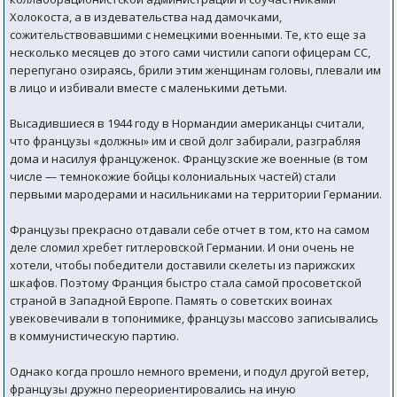
Холокоста, а в издевательства над дамочками,
сожительствовавшими с немецкими военными. Те, кто еще за
несколько месяцев до этого сами чистили сапоги офицерам СС,
перепугано озираясь, брили этим женщинам головы, плевали им
в лицо и избивали вместе с маленькими детьми.
Высадившиеся в 1944 году в Нормандии американцы считали,
что французы «должны» им и свой долг забирали, разграбляя
дома и насилуя француженок. Французские же военные (в том
числе — темнокожие бойцы колониальных частей) стали
первыми мародерами и насильниками на территории Германии.
Французы прекрасно отдавали себе отчет в том, кто на самом
деле сломил хребет гитлеровской Германии. И они очень не
хотели, чтобы победители доставили скелеты из парижских
шкафов. Поэтому Франция быстро стала самой просоветской
страной в Западной Европе. Память о советских воинах
увековечивали в топонимике, французы массово записывались
в коммунистическую партию.
Однако когда прошло немного времени, и подул другой ветер,
французы дружно переориентировались на иную