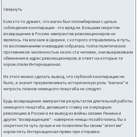
Свернуть
Если кто-то думает, что вагон был опломбировал с целью
соблюдения конспирации - это вряд ли. Большим секретом
возвращение в Россию эмигрантов-революционеров не
являлось. На вокзале в Цюрихе, с которого отправлялись в путь,
по воспоминаниям очевидцев собралась толпа политических
противников численностью около ста человек, они выкрикивали
обвинения в адрес революционеров, в ответ на которые те
хором спели Интернационал.
Из этого можно сделать вывод, что глубокой конспирации не
было, а значит преувеличивать историческую роль "вагона" и
хитрость планов немецкого генштаба не следует.
Будь возвращение эмигрантов результатом длительной работы
немецкого генштаба, делавшего ставку на очередную
революцию в России и ее вывод из войны силами Ленина и
других "возвращенцев" - наверное немцы позаботились бы о
секретности чуть лучше и не позволяли бы своим "агентам"
хором петь Интернационал прямо при отправке.