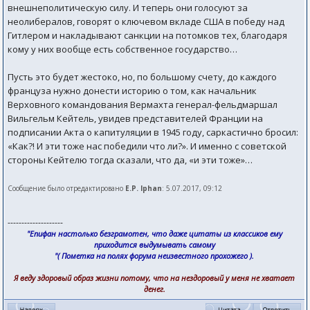
внешнеполитическую силу. И теперь они голосуют за
неолибералов, говорят о ключевом вкладе США в победу над
Гитлером и накладывают санкции на потомков тех, благодаря
кому у них вообще есть собственное государство…
Пусть это будет жестоко, но, по большому счету, до каждого
француза нужно донести историю о том, как начальник
Верховного командования Вермахта генерал-фельдмаршал
Вильгельм Кейтель, увидев представителей Франции на
подписании Акта о капитуляции в 1945 году, саркастично бросил:
«Как?! И эти тоже нас победили что ли?». И именно с советской
стороны Кейтелю тогда сказали, что да, «и эти тоже»…
Сообщение было отредактировано
E.P. Iphan
: 5.07.2017, 09:12
--------------------
"Епифан настолько безграмотен, что даже цитаты из классиков ему
приходится выдумывать самому
"( Пометка на полях форума неизвестного прохожего ).
Я веду здоровый образ жизни потому, что на нездоровый у меня не хватает
денег.