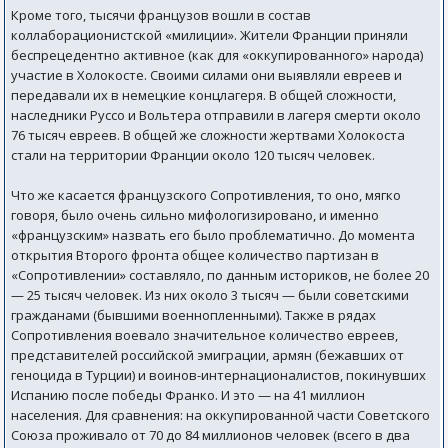
Кроме того, тысячи французов вошли в состав
коллаборационистской «милиции». Жители Франции приняли
беспрецедентно активное (как для «оккупированного» народа)
участие в Холокосте. Своими силами они выявляли евреев и
передавали их в немецкие концлагеря. В общей сложности,
наследники Руссо и Вольтера отправили в лагеря смерти около
76 тысяч евреев. В общей же сложности жертвами Холокоста
стали на территории Франции около 120 тысяч человек.
Что же касается французского Сопротивления, то оно, мягко
говоря, было очень сильно мифологизировано, и именно
«французским» назвать его было проблематично. До момента
открытия Второго фронта общее количество партизан в
«Сопротивлении» составляло, по данным историков, не более 20
— 25 тысяч человек. Из них около 3 тысяч — были советскими
гражданами (бывшими военнопленными). Также в рядах
Сопротивления воевало значительное количество евреев,
представителей российской эмиграции, армян (бежавших от
геноцида в Турции) и воинов-интернационалистов, покинувших
Испанию после победы Франко. И это — на 41 миллион
населения. Для сравнения: на оккупированной части Советского
Союза проживало от 70 до 84 миллионов человек (всего в два