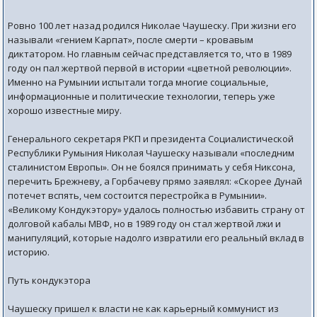
Ровно 100 лет назад родился Николае Чаушеску. При жизни его
называли «гением Карпат», после смерти – кровавым
диктатором. Но главным сейчас представляется то, что в 1989
году он пал жертвой первой в истории «цветной революции».
Именно на Румынии испытали тогда многие социальные,
информационные и политические технологии, теперь уже
хорошо известные миру.
Генерального секретаря РКП и президента Социалистической
Республики Румыния Николая Чаушеску называли «последним
сталинистом Европы». Он не боялся принимать у себя Никсона,
перечить Брежневу, а Горбачеву прямо заявлял: «Скорее Дунай
потечет вспять, чем состоится перестройка в Румынии».
«Великому Кондукэтору» удалось полностью избавить страну от
долговой кабалы МВФ, но в 1989 году он стал жертвой лжи и
манипуляций, которые надолго извратили его реальный вклад в
историю.
Путь кондукэтора
Чаушеску пришел к власти не как карьерный коммунист из