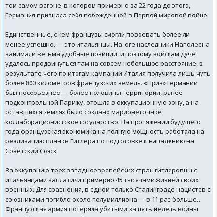
том самом вагоне, в котором примерно за 22 года до этого,
Германия признала себя побежденной в Первой мировой войне.
Единственные, с кем французы смогли повоевать более ли
менее успешно, — это итальянцы. На юге наследники Наполеона
занимали весьма удобные позиции, и поэтому войскам дуче
удалось продвинуться там на совсем небольшое расстояние, в
результате чего по итогам кампании Италия получила лишь чуть
более 800 километров французских земель. «Приз» Германии
был посерьезнее — более половины территории, ранее
подконтрольной Парижу, отошла в оккупационную зону, а на
оставшихся землях было создано марионеточное
коллаборационистское государство. На протяжении будущего
года французская экономика на полную мощность работала на
реализацию планов Гитлера по подготовке к нападению на
Советский Союз.
За оккупацию трех западноевропейских стран гитлеровцы с
итальянцами заплатили примерно 45 тысячами жизней своих
военных. Для сравнения, в одном только Сталинграде нацистов с
союзниками погибло около полумиллиона — в 11 раз больше…
Французская армия потеряла убитыми за пять недель войны