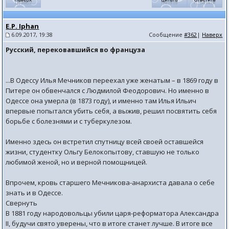
E.P. Iphan
6.09.2017, 19:38
Сообщение
#362
|
Наверх
Русский, перековавшийся во француза
...В Одессу Илья Мечников переехал уже женатым – в 1869 году в
Питере он обвенчался c Людмилой Феодорович. Но именно в
Одессе она умерла (в 1873 году), и именно там Илья Ильич
впервые попытался убить себя, а выжив, решил посвятить себя
борьбе с болезнями и с туберкулезом.
Именно здесь он встретил спутницу всей своей оставшейся
жизни, студентку Ольгу Белокопытову, ставшую не только
любимой женой, но и верной помощницей.
Впрочем, кровь старшего Мечникова-анархиста давала о себе
знать и в Одессе.
Свернуть
В 1881 году народовольцы убили царя-реформатора Александра
II, будучи свято уверены, что в итоге станет лучше. В итоге все