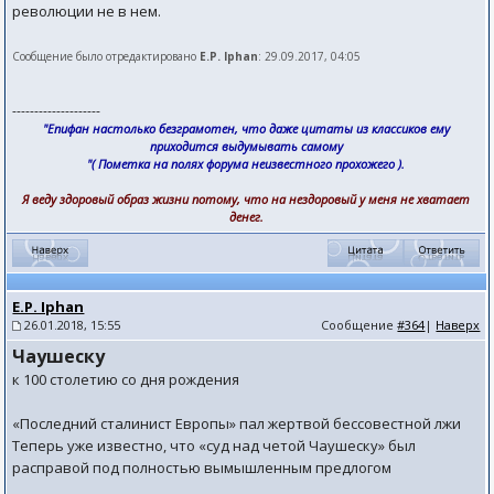
революции не в нем.
Сообщение было отредактировано
E.P. Iphan
: 29.09.2017, 04:05
--------------------
"Епифан настолько безграмотен, что даже цитаты из классиков ему
приходится выдумывать самому
"( Пометка на полях форума неизвестного прохожего ).
Я веду здоровый образ жизни потому, что на нездоровый у меня не хватает
денег.
E.P. Iphan
26.01.2018, 15:55
Сообщение
#364
|
Наверх
Чаушеску
к 100 столетию со дня рождения
«Последний сталинист Европы» пал жертвой бессовестной лжи
Теперь уже известно, что «суд над четой Чаушеску» был
расправой под полностью вымышленным предлогом