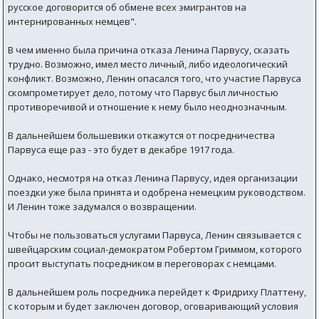
русское договорится об обмене всех эмигрантов на
интернированных немцев".
В чем именно была причина отказа Ленина Парвусу, сказать
трудно. Возможно, имел место личный, либо идеологический
конфликт. Возможно, Ленин опасался того, что участие Парвуса
скомпрометирует дело, потому что Парвус был личностью
противоречивой и отношение к нему было неоднозначным.
В дальнейшем большевики откажутся от посредничества
Парвуса еще раз - это будет в декабре 1917 года.
Однако, несмотря на отказ Ленина Парвусу, идея организации
поездки уже была принята и одобрена немецким руководством.
И Ленин тоже задумался о возвращении.
Чтобы не пользоваться услугами Парвуса, Ленин связывается с
швейцарским социал-демократом Робертом Гриммом, которого
просит выступать посредником в переговорах с немцами.
В дальнейшем роль посредника перейдет к Фридриху Платтену,
с которым и будет заключен договор, оговаривающий условия