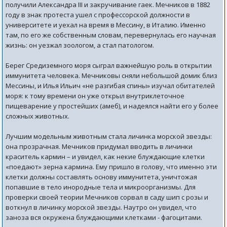
получили Александра III и закручивание гаек. Мечников в 1882
году в знак протеста ушел с профессорской должности в
университете и уехал на время в Мессину, в Италию. Именно
там, по его же собственным словам, перевернулась его научная
жизнь: он уезжал зоологом, а стал патологом.
Берег Средиземного моря сыграл важнейшую роль в открытии
иммунитета человека. Мечниковы сняли небольшой домик близ
Мессины, и Илья Ильич «не разгибая спины» изучал обитателей
моря: к тому времени он уже открыл внутриклеточное
пищеварение у простейших (амеб), и надеялся найти его у более
сложных животных.
Лучшим модельным животным стала личинка морской звезды:
она прозрачная. Мечников придумал вводить в личинки
краситель кармин – и увидел, как некие блуждающие клетки
«поедают» зерна кармина. Ему пришло в голову, что именно эти
клетки должны составлять основу иммунитета, уничтожая
попавшие в тело инородные тела и микроорганизмы. Для
проверки своей теории Мечников сорвал в саду шип с розы и
воткнул в личинку морской звезды. Наутро он увидел, что
заноза вся окружена блуждающими клетками - фагоцитами.