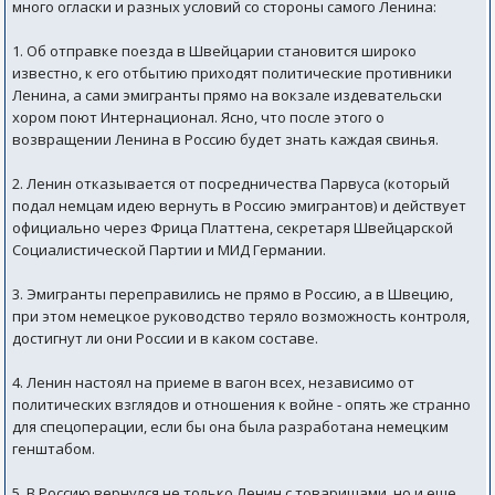
много огласки и разных условий со стороны самого Ленина:
1. Об отправке поезда в Швейцарии становится широко
известно, к его отбытию приходят политические противники
Ленина, а сами эмигранты прямо на вокзале издевательски
хором поют Интернационал. Ясно, что после этого о
возвращении Ленина в Россию будет знать каждая свинья.
2. Ленин отказывается от посредничества Парвуса (который
подал немцам идею вернуть в Россию эмигрантов) и действует
официально через Фрица Платтена, секретаря Швейцарской
Социалистической Партии и МИД Германии.
3. Эмигранты переправились не прямо в Россию, а в Швецию,
при этом немецкое руководство теряло возможность контроля,
достигнут ли они России и в каком составе.
4. Ленин настоял на приеме в вагон всех, независимо от
политических взглядов и отношения к войне - опять же странно
для спецоперации, если бы она была разработана немецким
генштабом.
5. В Россию вернулся не только Ленин с товарищами, но и еще