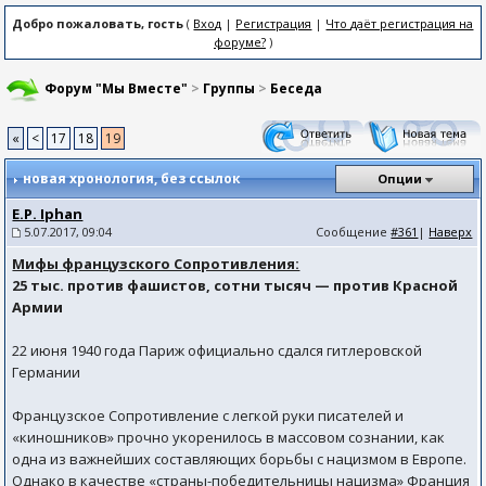
Добро пожаловать, гость
(
Вход
|
Регистрация
|
Что даёт регистрация на
форуме?
)
Форум "Мы Вместе"
>
Группы
>
Беседа
«
<
17
18
19
новая хронология
, без ссылок
Опции
E.P. Iphan
5.07.2017, 09:04
Сообщение
#361
|
Наверх
Мифы французского Сопротивления:
25 тыс. против фашистов, сотни тысяч — против Красной
Армии
22 июня 1940 года Париж официально сдался гитлеровской
Германии
Французское Сопротивление с легкой руки писателей и
«киношников» прочно укоренилось в массовом сознании, как
одна из важнейших составляющих борьбы с нацизмом в Европе.
Однако в качестве «страны-победительницы нацизма» Франция