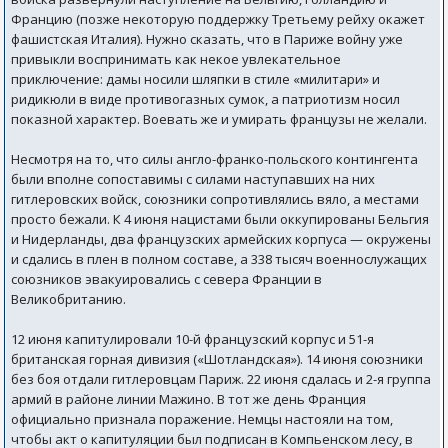
Францию (позже некоторую поддержку Третьему рейху окажет
фашистская Италия). Нужно сказать, что в Париже войну уже
привыкли воспринимать как некое увлекательное
приключение: дамы носили шляпки в стиле «милитари» и
ридикюли в виде противогазных сумок, а патриотизм носил
показной характер. Воевать же и умирать французы не желали.
Несмотря на то, что силы англо-франко-польского контингента
были вполне сопоставимы с силами наступавших на них
гитлеровских войск, союзники сопротивлялись вяло, а местами
просто бежали. К 4 июня нацистами были оккупированы Бельгия
и Нидерланды, два французских армейских корпуса — окружены
и сдались в плен в полном составе, а 338 тысяч военнослужащих
союзников эвакуировались с севера Франции в
Великобританию.
12 июня капитулировали 10-й французский корпус и 51-я
британская горная дивизия («Шотландская»). 14 июня союзники
без боя отдали гитлеровцам Париж. 22 июня сдалась и 2-я группа
армий в районе линии Мажино. В тот же день Франция
официально признала поражение. Немцы настояли на том,
чтобы акт о капитуляции был подписан в Компьенском лесу, в