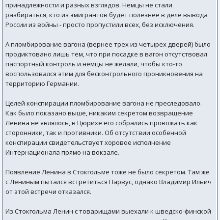
принадлежности и разных взглядов. Немцы не стали
разбираться, кто из эмигрантов будет полезнее в деле вывода
России из войны - просто пропустили всех, без исключения.
А пломбирование вагона (вернее трех из четырех дверей) было
продиктовано лишь тем, что при посадке в вагон отсутствовал
паспортный контроль и немцы не желали, чтобы кто-то
воспользовался этим для бесконтрольного проникновения на
территорию Германии.
Целей конспирации пломбирование вагона не преследовало.
Как было показано выше, никаким секретом возвращение
Ленина не являлось, в Цюрихе его собрались провожать как
сторонники, так и противники. Об отсутствии особенной
конспирации свидетельствует хоровое исполнение
Интернационала прямо на вокзале.
Появление Ленина в Стокгольме тоже не было секретом. Там же
с Лениным пытался встретиться Парвус, однако Владимир Ильич
от этой встречи отказался.
Из Стокгольма Ленин с товарищами выехали к шведско-финской