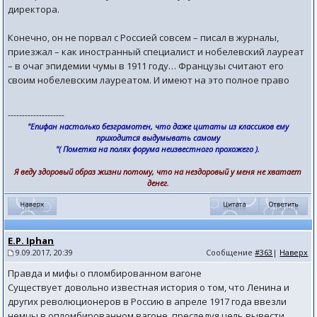
директора.
Конечно, он не порвал с Россией совсем – писал в журналы,
приезжал – как иностранный специалист и нобелевский лауреат
– в очаг эпидемии чумы в 1911 году… Французы считают его
своим нобелевским лауреатом. И имеют на это полное право
--------------------
"Епифан настолько безграмотен, что даже цитаты из классиков ему
приходится выдумывать самому
"( Пометка на полях форума неизвестного прохожего ).
Я веду здоровый образ жизни потому, что на нездоровый у меня не хватает
денег.
E.P. Iphan
9.09.2017, 20:39
Сообщение
#363
|
Наверх
Правда и мифы о пломбированном вагоне
Существует довольно известная история о том, что Ленина и
других революционеров в Россию в апреле 1917 года ввезли
немцы в опломбированном вагоне, преследуя цель вывести