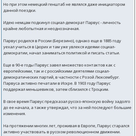
Но при этом немецкий генштаб не являлся даже инициатором
данной поездки.
Идею немцам подкинул социал-демократ Парвус - личность
крайне любопытная и неоднозначная.
Парвус родился в России (Березино), однако еще в 1885 году
уехал учиться в Цюрих и там уже увлекся идеями социал-
демократии, начал заниматься политикой и писать статьи.
Еще в 90-е годы Парвус завел множество контактов как с
европейскими, так и с российскими деятелями социал-
демократических партий, в частности с Розой Люксембург.
Парвуса активно печатали в Искре. В 1903 году Парвус
поддержал меньшевиков, затем сблизился с Троцким.
В свое время Парвус предсказал русско-японскую войну задолго
до ее начала, а также утверждал, что за ней последуют большие
изменения.
На протяжении многих лет, проживая в Европе, Парвус старался
активно участвовать в русском революционном движении.