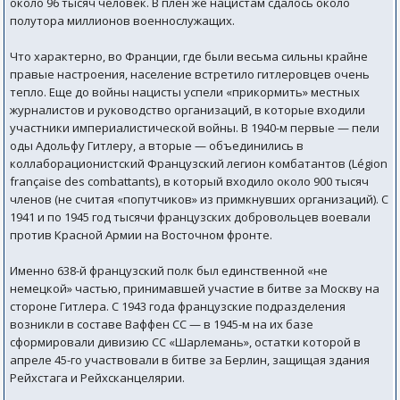
около 96 тысяч человек. В плен же нацистам сдалось около
полутора миллионов военнослужащих.
Что характерно, во Франции, где были весьма сильны крайне
правые настроения, население встретило гитлеровцев очень
тепло. Еще до войны нацисты успели «прикормить» местных
журналистов и руководство организаций, в которые входили
участники империалистической войны. В 1940-м первые — пели
оды Адольфу Гитлеру, а вторые — объединились в
коллаборационистский Французский легион комбатантов (Légion
française des combattants), в который входило около 900 тысяч
членов (не считая «попутчиков» из примкнувших организаций). С
1941 и по 1945 год тысячи французских добровольцев воевали
против Красной Армии на Восточном фронте.
Именно 638-й французский полк был единственной «не
немецкой» частью, принимавшей участие в битве за Москву на
стороне Гитлера. С 1943 года французские подразделения
возникли в составе Ваффен СС — в 1945-м на их базе
сформировали дивизию СС «Шарлемань», остатки которой в
апреле 45-го участвовали в битве за Берлин, защищая здания
Рейхстага и Рейхсканцелярии.