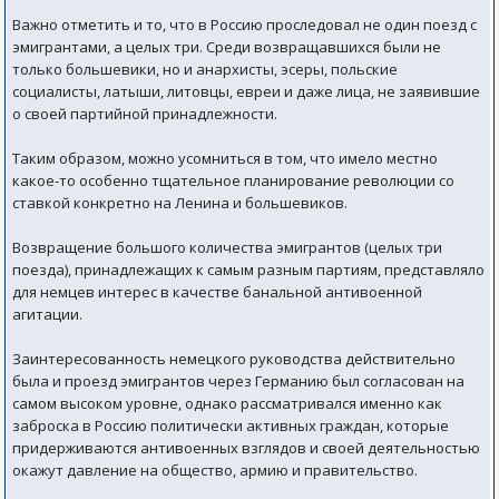
Важно отметить и то, что в Россию проследовал не один поезд с
эмигрантами, а целых три. Среди возвращавшихся были не
только большевики, но и анархисты, эсеры, польские
социалисты, латыши, литовцы, евреи и даже лица, не заявившие
о своей партийной принадлежности.
Таким образом, можно усомниться в том, что имело местно
какое-то особенно тщательное планирование революции со
ставкой конкретно на Ленина и большевиков.
Возвращение большого количества эмигрантов (целых три
поезда), принадлежащих к самым разным партиям, представляло
для немцев интерес в качестве банальной антивоенной
агитации.
Заинтересованность немецкого руководства действительно
была и проезд эмигрантов через Германию был согласован на
самом высоком уровне, однако рассматривался именно как
заброска в Россию политически активных граждан, которые
придерживаются антивоенных взглядов и своей деятельностью
окажут давление на общество, армию и правительство.