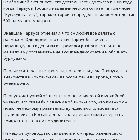
Наибольшей активности его деятельность достигла в 1905 году,
когда Парвус и Троцкий издавали несколько газет, в том числе
"Русскую газету", тираж которой в определенный момент достиг
500 тысяч экземпляров.
Знавшие Парвуса отмечали, что он любил все делать с
размахом. Одновременно с этим Парвус был очень
неравнодушен к деньгам и стремился разбогатеть, что не
мешало ему отстаивать идеи социал-демократии и обличать
буржуазию.
Перечислять разные проекты, прожекты и дела Парвуса, его
знакомства и контакты как в России, так и в Европе, можно
очень долго.
Парвус жил бурной общественно-политической и медийной
жизнью, его связи были весьма обширны и то, что именно он
подал немецкому правительству идею воспользоваться
случившейся в России февральской революцией и вернуть
эмигрантов - совсем не удивительно.
Немецкое руководство увидело в этом предложении свою
выгоду, описанную выше - антивоенная агитация силами