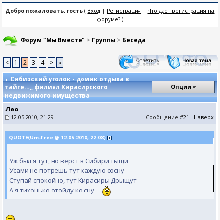
Добро пожаловать, гость
(
Вход
|
Регистрация
|
Что даёт регистрация на
форуме?
)
Форум "Мы Вместе"
>
Группы
>
Беседа
<
1
2
3
4
>
»
Сибирский уголок - домик отдыха в
тайге...,
, филиал Кирасирского
Опции
недвижимого имущества
Лео
12.05.2010, 21:29
Сообщение
#21
|
Наверх
QUOTE(Um-Free @ 12.05.2010, 22:08)
Уж был я тут, но верст в Сибири тыщи
Усами не потрешь тут каждую сосну
Ступай спокойно, тут Кирасиры Дрыщут
А я тихонько отойду ко сну....