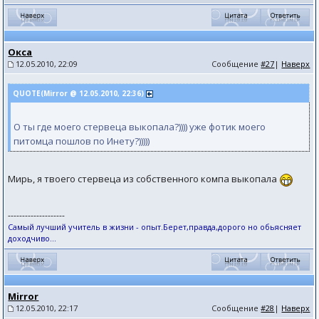
Окса
12.05.2010, 22:09
Сообщение
#27
|
Наверх
QUOTE(Mirror @ 12.05.2010, 22:36)
О ты где моего стервеца выкопала?)))) уже фотик моего
питомца пошлов по Инету?)))))
Мирь, я твоего стервеца из собственного компа выкопала
--------------------
Самый лучший учитель в жизни - опыт.Берет,правда,дорого но обьясняет
доходчиво...
Mirror
12.05.2010, 22:17
Сообщение
#28
|
Наверх