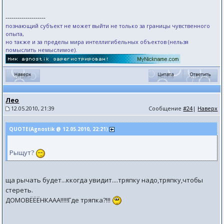
--------------------
познающий субъект не может выйти не только за границы чувственного
опыта,
но также и за пределы мира интеллигибельных объектов (нельзя
помыслить немыслимое).
Лео
12.05.2010, 21:39
Сообщение
#24
|
Наверх
QUOTE(Agnostik @ 12.05.2010, 22:21)
Рыщут?
ща рычать будет...ккогда увидит....тряпку надо,тряпку,чтобы
стереть.
ДОМОВЁЁЁНКААА!!!!!Где тряпка?!!!