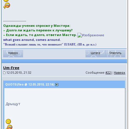
--------------------
Однажды ученик спросил у Мастера:
– Долго ли ждать перемен к лучшему?
– Если ждать, то долго, ответил Мастер.
what goes around, comes around.
"Всякий слышит лишь то, что понимает" ПЛАВТ, (III в. до н.э.)
Um-Free
12.05.2010, 21:32
Сообщение
#22
|
Наверх
QUOTE(Лео @ 12.05.2010, 22:16)
Дрыщут