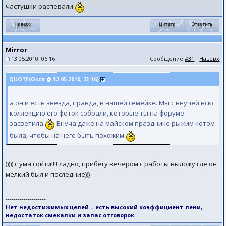
частушки распевали
Mirror
13.05.2010, 06:16
Сообщение
#31
|
Наверх
QUOTE(Окса @ 12.05.2010, 23:16)
а он и есть звезда, правда, в нашей семейке. Мы с внучей всю
коллекцию его фоток собрали, которые ты на форуме
засветила.
Внуча даже на майском празднике рыжим котом
была, чтобы на него быть похожим
))))) c ума сойти!!!! ладно, прибегу вечером с работы выложу,где он
мелкий был и последние)))
--------------------
Нет недостижимых целей – есть высокий коэффициент лени,
недостаток смекалки и запас отговорок