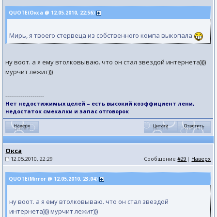
QUOTE(Окса @ 12.05.2010, 22:56)
Мирь, я твоего стервеца из собственного компа выкопала
ну воот. а я ему втолковываю. что он стал звездой интернета))))
мурчит лежит)))
--------------------
Нет недостижимых целей – есть высокий коэффициент лени,
недостаток смекалки и запас отговорок
Окса
12.05.2010, 22:29
Сообщение
#29
|
Наверх
QUOTE(Mirror @ 12.05.2010, 23:04)
ну воот. а я ему втолковываю. что он стал звездой
интернета)))) мурчит лежит)))