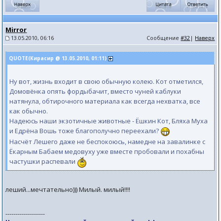
Mirror
13.05.2010, 06:16
Сообщение
#32
|
Наверх
QUOTE(Кирасир @ 13.05.2010, 01:11)
Ну вот, жизнь входит в свою обычную колею. Кот отметился,
Домовёнка опять фордыбачит, вместо чуней каблуки
натянула, обтирочного материала как всегда нехватка, все
как обычно.
Надеюсь наши экзотичные животные - Ёшкин Кот, Бляха Муха
и Едрёна Вошь тоже благополучно переехали?
Насчёт Лешего даже не беспокоюсь, намедне на завалинке с
Ёкарным Бабаем медовуху уже вместе пробовали и похабны
частушки распевали
леший...мечтательно))) Милый. милый!!!!
--------------------