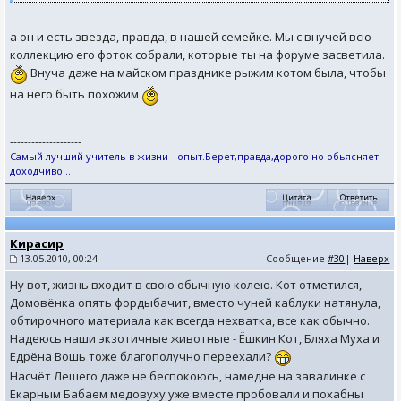
а он и есть звезда, правда, в нашей семейке. Мы с внучей всю
коллекцию его фоток собрали, которые ты на форуме засветила.
Внуча даже на майском празднике рыжим котом была, чтобы
на него быть похожим
--------------------
Самый лучший учитель в жизни - опыт.Берет,правда,дорого но обьясняет
доходчиво...
Кирасир
13.05.2010, 00:24
Сообщение
#30
|
Наверх
Ну вот, жизнь входит в свою обычную колею. Кот отметился,
Домовёнка опять фордыбачит, вместо чуней каблуки натянула,
обтирочного материала как всегда нехватка, все как обычно.
Надеюсь наши экзотичные животные - Ёшкин Кот, Бляха Муха и
Едрёна Вошь тоже благополучно переехали?
Насчёт Лешего даже не беспокоюсь, намедне на завалинке с
Ёкарным Бабаем медовуху уже вместе пробовали и похабны