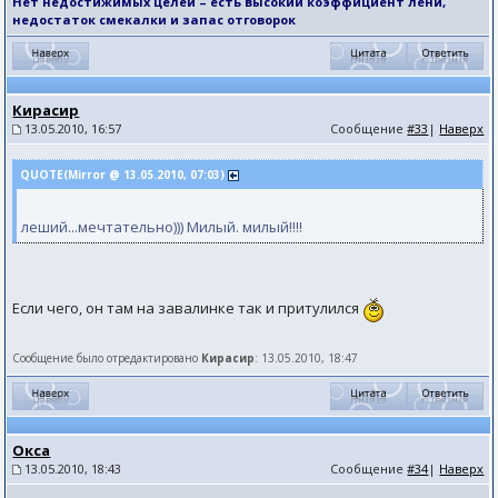
Нет недостижимых целей – есть высокий коэффициент лени,
недостаток смекалки и запас отговорок
Кирасир
13.05.2010, 16:57
Сообщение
#33
|
Наверх
QUOTE(Mirror @ 13.05.2010, 07:03)
леший...мечтательно))) Милый. милый!!!!
Если чего, он там на завалинке так и притулился
Сообщение было отредактировано
Кирасир
: 13.05.2010, 18:47
Окса
13.05.2010, 18:43
Сообщение
#34
|
Наверх