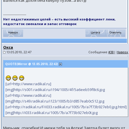
валялся как дохлятина кверху пузом...а вот)))
--------------------
Нет недостижимых целей – есть высокий коэффициент лени,
недостаток смекалки и запас отговорок
Окса
13.05.2010, 22:47
Сообщение
#38
|
Наверх
QUOTE(Mirror @ 13.05.2010, 22:42)
[url=http://www.radikal.ru]
[img]http://s001.radikal.ru/i194/1005/4f/5a6eeb59f8c6.jpg
[url=http://www.radikal.ru]
[img]http://s49.radikal.ru/i123/1005/b3/d857eab0c512.jpg
[url=http://radikal.ru/F/i033.radikal.ru/1005/7b/a7f73b927eb0.jpg.html]
[img]http://i033.radikal.ru/1005/7b/a7f73b927eb0t.jpg
Мирьчик, спасибки! И чмоки тебя за фотки! Завтра будет визгу от