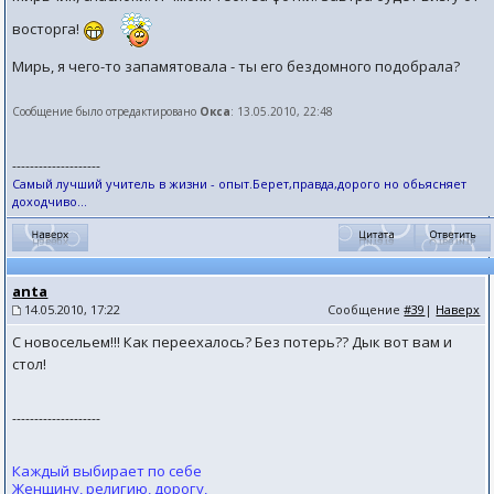
восторга!
Мирь, я чего-то запамятовала - ты его бездомного подобрала?
Сообщение было отредактировано
Окса
: 13.05.2010, 22:48
--------------------
Самый лучший учитель в жизни - опыт.Берет,правда,дорого но обьясняет
доходчиво...
anta
14.05.2010, 17:22
Сообщение
#39
|
Наверх
С новосельем!!! Как переехалось? Без потерь?? Дык вот вам и
стол!
--------------------
Каждый выбирает по себе
Женщину, религию, дорогу,