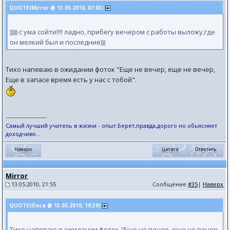
QUOTE(Mirror @ 13.05.2010, 07:03)
))))) c ума сойти!!!! ладно, прибегу вечером с работы выложу,где
он мелкий был и последние)))
Тихо напеваю в ожидании фоток "Еще не вечер, еще не вечер,
Еще в запасе время есть у нас с тобой".
--------------------
Самый лучший учитель в жизни - опыт.Берет,правда,дорого но обьясняет
доходчиво...
Mirror
13.05.2010, 21:55
Сообщение
#35
|
Наверх
QUOTE(Окса @ 13.05.2010, 19:30)
Тихо напеваю в ожидании фоток "Еще не вечер, еще не вечер,