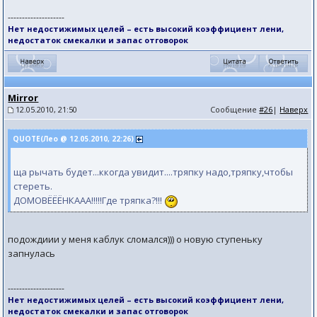
--------------------
Нет недостижимых целей – есть высокий коэффициент лени,
недостаток смекалки и запас отговорок
Mirror
12.05.2010, 21:50
Сообщение
#26
|
Наверх
QUOTE(Лео @ 12.05.2010, 22:26)
ща рычать будет...ккогда увидит....тряпку надо,тряпку,чтобы
стереть.
ДОМОВЁЁЁНКААА!!!!!Где тряпка?!!!
подождиии у меня каблук сломался))) о новую ступеньку
запнулась
--------------------
Нет недостижимых целей – есть высокий коэффициент лени,
недостаток смекалки и запас отговорок