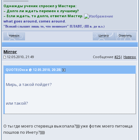
--------------------
Однажды ученик спросил у Мастера:
– Долго ли ждать перемен к лучшему?
– Если ждать, то долго, ответил Мастер.
what goes around, comes around.
"Всякий слышит лишь то, что понимает" ПЛАВТ, (III в. до н.э.)
Mirror
12.05.2010, 21:49
Сообщение
#25
|
Наверх
QUOTE(Окса @ 12.05.2010, 20:28)
Мирь, а такой пойдет?
или такой?
О ты где моего стервеца выкопала?)))) уже фотик моего питомца
пошлов по Инету?)))))