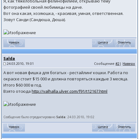
Я, как тяжелобольная фелинофилией, открываю тему
фотографией своей любимицы на даче.
Вот она какая, хозяюшка, - красивая, умная, ответственная.
Зовут Санди (Сандюша, Дюша).
Salda
24.03.2010, 19:01
Сообщение
#2
|
Наверх
А вот новая фишка для богатых - рестайлинг кошки. Работа по
окраске стоит $15 000 и должна повторяться каждые 3 месяца.
Итого $60 000 в год.
Взято отсюда
http://valhalla.ulver.com/f91/t12167.html
Сообщение было отредактировано
Salda
: 24.03.2010, 19:02