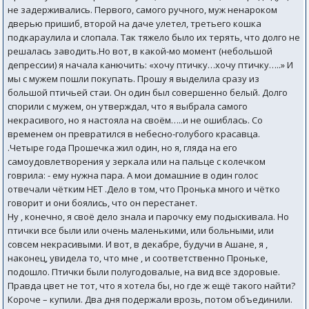
не задерживались. Первого, самого ручного, муж ненароком
дверью пришиб, второй на даче улетел, третьего кошка
подкараулила и слопала. Так тяжело было их терять, что долго не
решалась заводить.Но вот, в какой-мо момент (небольшой
депрессии) я начала канючить: «хочу птичку…хочу птичку…..» И
мы с мужем пошли покупать. Прошу я выделила сразу из
большой птичьей стаи. Он один был совершенно белый. Долго
спорили с мужем, он утверждал, что я выбрала самого
некрасивого, но я настояла на своём…..и не ошиблась. Со
временем он превратился в небесно-голубого красавца.
.Четыре года Прошечка жил один, но я, гляда на его
самоудовлетворения у зеркала или на пальце с колечком
говрила: - ему нужна пара. А мои домашние в один голос
отвечали чётким НЕТ .Дело в том, что Пронька много и чётко
говорит и они боялись, что он перестанет.
Ну , конечно, я своё дело знала и парочку ему подыскивала. Но
птички все были или очень маленькими, или больными, или
совсем некрасивыми. И вот, в декабре, будучи в Ашане, я ,
наконец, увидела то, что мне , и соответственно Проньке,
подошло. Птички были полугодовалые, на вид все здоровые.
Правда цвет не тот, что я хотела бы, но где ж ещё такого найти?
Короче – купили. Два дня подержали врозь, потом объединили.