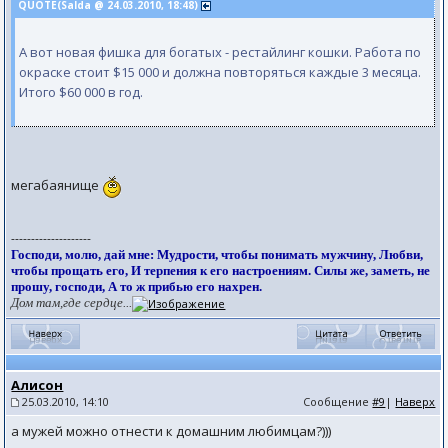
QUOTE(Salda @ 24.03.2010, 18:48)
А вот новая фишка для богатых - рестайлинг кошки. Работа по
окраске стоит $15 000 и должна повторяться каждые 3 месяца.
Итого $60 000 в год.
мегабаянище
--------------------
Господи, молю, дай мне: Мудрости, чтобы понимать мужчину, Любви,
чтобы прощать его, И терпения к его настроениям. Силы же, заметь, не
прошу, господи, А то ж прибью его нахрен.
Дом там,где сердце...
Алисон
25.03.2010, 14:10
Сообщение
#9
|
Наверх
а мужей можно отнести к домашним любимцам?)))