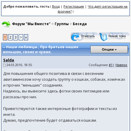
Добро пожаловать, гость
(
Вход
|
Регистрация
|
Что даёт регистрация на
форуме?
)
Форум "Мы Вместе"
>
Группы
>
Беседа
1
2
3
>
»
Наши любимцы.
, Про братьев наших
Опции
меньших, своих и чужих.
Salda
24.03.2010, 18:55
Сообщение
#1
|
Наверх
Для повышения общего позитива в связи с весенним
авитаминозом хочу создать группу о кошках, собаках, хомячках
и прочих "меньших" созданиях.
Надеюсь, вы вывесите здесь фотки своих питомцев или
рассказы про них.
Приветствуются также интересные фотографии и тексты из
инета.
Думаю, предпочтение будет отдаваться кошкам.