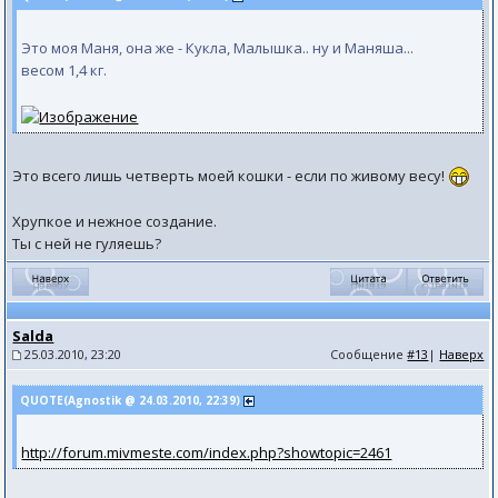
Это моя Маня, она же - Кукла, Малышка.. ну и Маняша...
весом 1,4 кг.
Это всего лишь четверть моей кошки - если по живому весу!
Хрупкое и нежное создание.
Ты с ней не гуляешь?
Salda
25.03.2010, 23:20
Сообщение
#13
|
Наверх
QUOTE(Agnostik @ 24.03.2010, 22:39)
http://forum.mivmeste.com/index.php?showtopic=2461