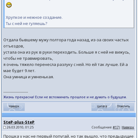
Хрупкое и нежное создание.
Ты с ней не гуляешь?
Отдала бывшему мужу полтора года назад, из-за своих частых
отъездов,
устала она из рук в руки переходить. Больше я с ней не вижусь,
чтобы не травмировать,
я очень тяжело перенесла разлуку с ней. Но ей так лучше. Ей а
мае будет 9 лет.
Она умница и умненькая.
--------------------
Жизнь прекрасна! Если не вспоминать прошлое и не думать о будущем.
SteP-plus-SteP
26.03.2010, 01:25
Сообщение
#17
|
Наверх
Прошка у нас не первый попугай, но так вышло, что предыдущие