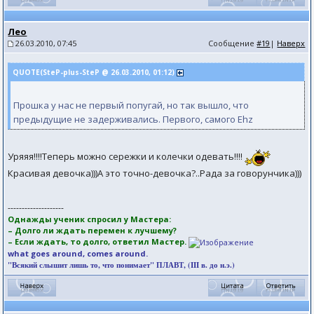
Лео
26.03.2010, 07:45
Сообщение
#19
|
Наверх
QUOTE(SteP-plus-SteP @ 26.03.2010, 01:12)
Прошка у нас не первый попугай, но так вышло, что
предыдущие не задерживались. Первого, самого Ehz
Уряяя!!!!Теперь можно сережки и колечки одевать!!!!
Красивая девочка)))А это точно-девочка?..Рада за говорунчика)))
--------------------
Однажды ученик спросил у Мастера:
– Долго ли ждать перемен к лучшему?
– Если ждать, то долго, ответил Мастер.
what goes around, comes around.
"Всякий слышит лишь то, что понимает" ПЛАВТ, (III в. до н.э.)