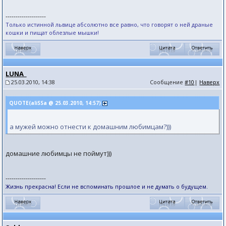
--------------------
Только истинной львице абсолютно все равно, что говорят о ней драные
кошки и пищат облезлые мышки! ​ ​
LUNA_
25.03.2010, 14:38
Сообщение
#10
|
Наверх
QUOTE(aliSSa @ 25.03.2010, 14:57)
а мужей можно отнести к домашним любимцам?)))
домашние любимцы не поймут)))
--------------------
Жизнь прекрасна! Если не вспоминать прошлое и не думать о будущем.