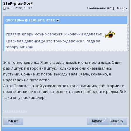
SteP-plus-SteP
26.03.2010, 10:37
Сообщение
#20
|
Наверх
QUOTE(Лео @ 26.03.2010, 07:32)
Уряяя!!!!Теперь можно сережки и колечки одевать!!!!
Красивая девочка)))А это точно-девочка?..Рада за
говорунчика)))
Это точно девочка.Я им ставила домик и она несла яйца. Один
раз 7 штук и второй - 8 штук. Только все они оказывались
пустыми, Сонька их потом выкидывала. Жаль, конечно, я
надеялась на потомство.
А как Прошка за ней ухаживал пока она высиживала!!!! Кормил и
практически не отходил от окошка, сидя на жёрдочке рядом. Всё-
таки он у нас кавалер!
--------------------