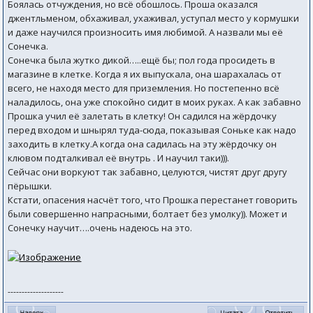
Боялась отчуждения, но всё обошлось. Проша оказался
джентльменом, обхаживал, ухаживал, уступал место у кормушки
и даже научился произносить имя любимой. А назвали мы её
Сонечка.
Сонечка была жутко дикой…..ещё бы; пол года просидеть в
магазине в клетке. Когда я их выпускала, она шарахалась от
всего, не находя место для приземления. Но постепенно всё
наладилось, она уже спокойно сидит в моих руках. А как забавно
Прошка учил её залетать в клетку! Он садился на жёрдочку
перед входом и шнырял туда-сюда, показывая Соньке как надо
заходить в клетку.А когда она садилась на эту жёрдочку он
клювом подталкивал её внутрь . И научил таки))).
Сейчас они воркуют так забавно, целуются, чистят друг другу
пёрышки.
Кстати, опасения насчёт того, что Прошка перестанет говорить
были совершенно напрасными, болтает без умолку)). Может и
Сонечку научит….очень надеюсь на это.
--------------------