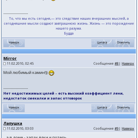
--------------------
То, что мы есть сегодня,— это следствие наших вчерашних мыслей, а
сегодняшние мысли создают завтрашнюю жизнь. Жизнь — это порождение
нашего разума.
Будда
Mirror
11.02.2010, 02:45
Сообщение
#8
|
Наверх
Мой любимый камин!))
--------------------
Нет недостижимых целей – есть высокий коэффициент лени,
недостаток смекалки и запас отговорок
Лапушка
11.02.2010, 03:03
Сообщение
#9
|
Наверх
...а в доме - запах ёлки и потерь,