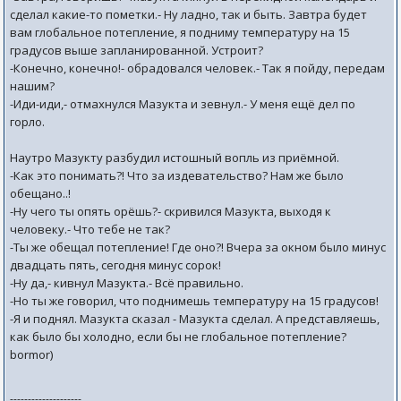
сделал какие-то пометки.- Ну ладно, так и быть. Завтра будет
вам глобальное потепление, я подниму температуру на 15
градусов выше запланированной. Устроит?
-Конечно, конечно!- обрадовался человек.- Так я пойду, передам
нашим?
-Иди-иди,- отмахнулся Мазукта и зевнул.- У меня ещё дел по
горло.
Наутро Мазукту разбудил истошный вопль из приёмной.
-Как это понимать?! Что за издевательство? Нам же было
обещано..!
-Ну чего ты опять орёшь?- скривился Мазукта, выходя к
человеку.- Что тебе не так?
-Ты же обещал потепление! Где оно?! Вчера за окном было минус
двадцать пять, сегодня минус сорок!
-Ну да,- кивнул Мазукта.- Всё правильно.
-Но ты же говорил, что поднимешь температуру на 15 градусов!
-Я и поднял. Мазукта сказал - Мазукта сделал. А представляешь,
как было бы холодно, если бы не глобальное потепление?
bormor)
--------------------