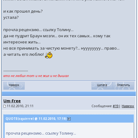
и как прошел день?
устала?
прочла рецензию... ссылку Толину...
да не пудрит Браун мозги... он их тех самых... кому так
интереснее жить...
но все принимать за чистую монету?... нуууууууу... право...
а читать его люблю!
--------------------
кто не любил тот и не жил и не дышал
Um-Free
11.02.2010, 21:11
Сообщение
#19
|
Наверх
QUOTE(squirrrel @ 11.02.2010, 17:19)
прочла рецензию... ссылку Толину...