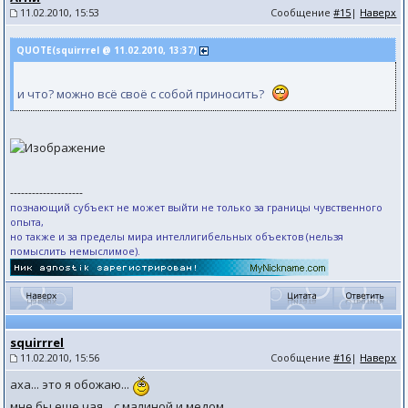
11.02.2010, 15:53
Сообщение
#15
|
Наверх
QUOTE(squirrrel @ 11.02.2010, 13:37)
и что? можно всё своё с собой приносить?
--------------------
познающий субъект не может выйти не только за границы чувственного
опыта,
но также и за пределы мира интеллигибельных объектов (нельзя
помыслить немыслимое).
squirrrel
11.02.2010, 15:56
Сообщение
#16
|
Наверх
аха... это я обожаю...
мне бы еще чая... с малиной и медом...