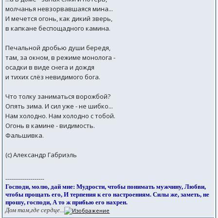
молчанья невзорвавшаяся мина...
И мечется огонь, как дикий зверь,
в капкане беспощадного камина.
Печальной дробью души бередя,
там, за окном, в режиме монолога -
осадки в виде снега и дождя
и тихих слёз невидимого бога.
Что толку заниматься ворожбой?
Опять зима. И сил уже - не шибко...
Нам холодно. Нам холодно с тобой.
Огонь в камине - видимость.
Фальшивка.
(с) Александр Габриэль
--------------------
Господи, молю, дай мне: Мудрости, чтобы понимать мужчину, Любви,
чтобы прощать его, И терпения к его настроениям. Силы же, заметь, не
прошу, господи, А то ж прибью его нахрен.
Дом там,где сердце...