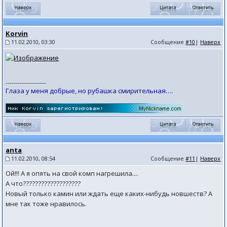
Коrvin
11.02.2010, 03:30
Сообщение
#10
|
Наверх
--------------------
Глаза у меня добрые, но рубашка смирительная….
anta
11.02.2010, 08:54
Сообщение
#11
|
Наверх
Ой!!! А я опять на свой комп нагрешила....
А что???????????????????
Новый только камин или ждать еще каких-нибудь новшеств? А
мне так тоже нравилось.