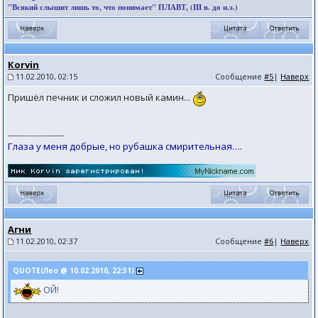
"Всякий слышит лишь то, что понимает" ПЛАВТ, (III в. до н.э.)
Коrvin
11.02.2010, 02:15
Сообщение
#5
|
Наверх
Пришёл печник и сложил новый камин...
--------------------
Глаза у меня добрые, но рубашка смирительная….
Агни
11.02.2010, 02:37
Сообщение
#6
|
Наверх
QUOTE(Лео @ 10.02.2010, 22:31)
ОЙ!