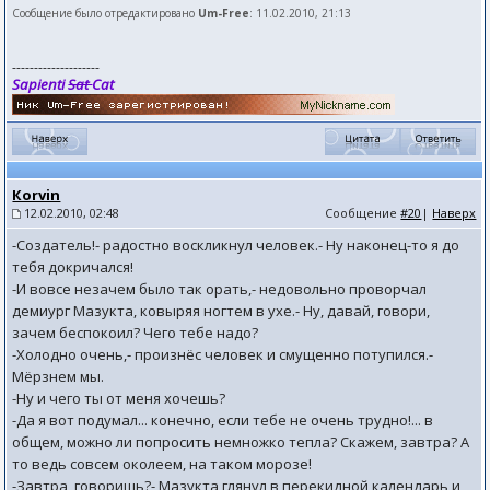
Сообщение было отредактировано
Um-Free
: 11.02.2010, 21:13
--------------------
Sapienti
Sat
Cat
Коrvin
12.02.2010, 02:48
Сообщение
#20
|
Наверх
-Создатель!- радостно воскликнул человек.- Ну наконец-то я до
тебя докричался!
-И вовсе незачем было так орать,- недовольно проворчал
демиург Мазукта, ковыряя ногтем в ухе.- Ну, давай, говори,
зачем беспокоил? Чего тебе надо?
-Холодно очень,- произнёс человек и смущенно потупился.-
Мёрзнем мы.
-Ну и чего ты от меня хочешь?
-Да я вот подумал... конечно, если тебе не очень трудно!... в
общем, можно ли попросить немножко тепла? Скажем, завтра? А
то ведь совсем околеем, на таком морозе!
-Завтра, говоришь?- Мазукта глянул в перекидной календарь и