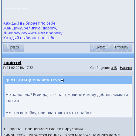
--------------------
Каждый выбирает по себе
Женщину, религию, дорогу,
Дьяволу служить или пророку,
Каждый выбирает по себе.
squirrrel
11.02.2010, 17:32
Сообщение
#18
|
Наверх
QUOTE(АНТА @ 11.02.2010, 17:57)
Не заболела? Если да, то к чаю, малине и меду добавь лимон и
коньяк.
А я - по кофейку, пришла только что с работы.
ты права... прицепился где-то вирусович...
лимон есть... икажется коньяк... хотя мне уже намного легче...