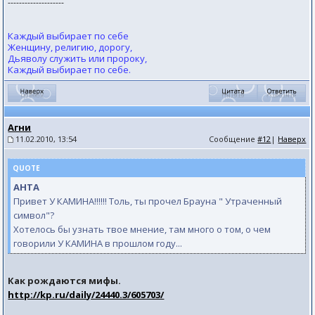
--------------------
Каждый выбирает по себе
Женщину, религию, дорогу,
Дьяволу служить или пророку,
Каждый выбирает по себе.
Агни
11.02.2010, 13:54
Сообщение
#12
|
Наверх
QUOTE
АНТА
Привет У КАМИНА!!!!!! Толь, ты прочел Брауна " Утраченный
символ"?
Хотелось бы узнать твое мнение, там много о том, о чем
говорили У КАМИHА в прошлом году...
Как рождаются мифы.
http://kp.ru/daily/24440.3/605703/