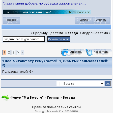
Глаза у меня добрые, но рубашка смирительная….
« Предыдущая тема
·
Беседа
·
Следующая тема »
1
2
3
>
»
1 чел. читают эту тему (гостей:
1
, скрытых пользователей:
0
)
Пользователей:
0 -
Форум "Мы Вместе"
>
Группы
>
Беседа
Правила пользования сайтом
Copyright
Mivmeste.Com
2006-2026