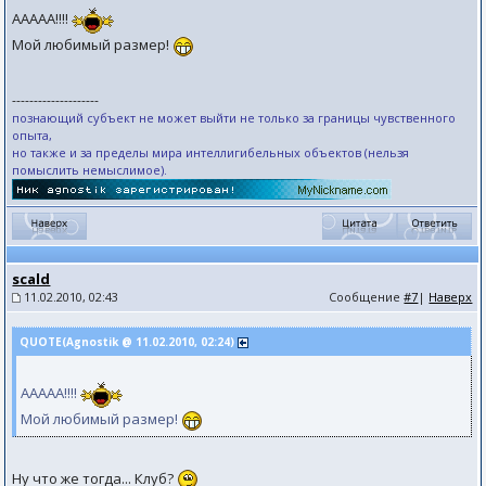
ААААА!!!!
Мой любимый размер!
--------------------
познающий субъект не может выйти не только за границы чувственного
опыта,
но также и за пределы мира интеллигибельных объектов (нельзя
помыслить немыслимое).
scald
11.02.2010, 02:43
Сообщение
#7
|
Наверх
QUOTE(Agnostik @ 11.02.2010, 02:24)
ААААА!!!!
Мой любимый размер!
Ну что же тогда... Клуб?