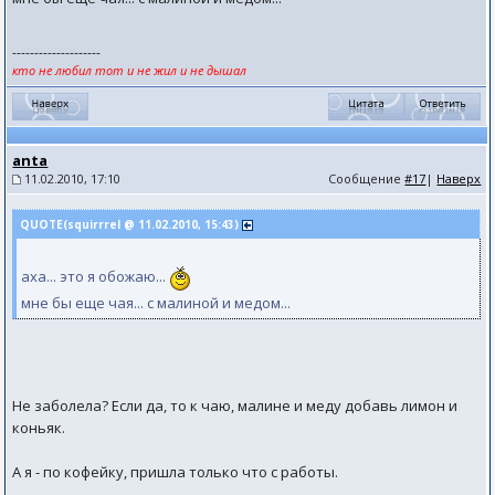
--------------------
кто не любил тот и не жил и не дышал
anta
11.02.2010, 17:10
Сообщение
#17
|
Наверх
QUOTE(squirrrel @ 11.02.2010, 15:43)
аха... это я обожаю...
мне бы еще чая... с малиной и медом...
Не заболела? Если да, то к чаю, малине и меду добавь лимон и
коньяк.
А я - по кофейку, пришла только что с работы.