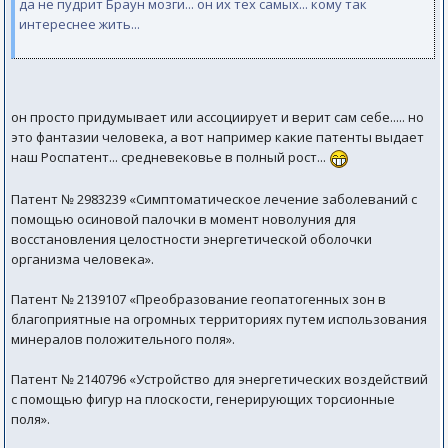
да не пудрит Браун мозги... он их тех самых... кому так
интереснее жить...
он просто придумывает или ассоциирует и верит сам себе..... но
это фантазии человека, а вот например какие патенты выдает
наш Роспатент... средневековье в полный рост...
Патент № 2983239 «Симптоматическое лечение заболеваний с
помощью осиновой палочки в момент новолуния для
восстановления целостности энергетической оболочки
организма человека».
Патент № 2139107 «Преобразование геопатогенных зон в
благоприятные на огромных территориях путем использования
минералов положительного поля».
Патент № 2140796 «Устройство для энергетических воздействий
с помощью фигур на плоскости, генерирующих торсионные
поля».