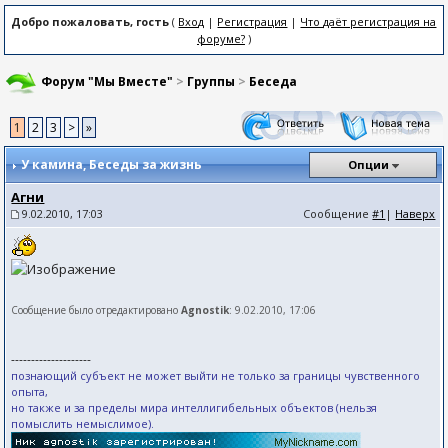
Добро пожаловать, гость
(
Вход
|
Регистрация
|
Что даёт регистрация на
форуме?
)
Форум "Мы Вместе"
>
Группы
>
Беседа
1
2
3
>
»
У камина
, Беседы за жизнь
Опции
Агни
9.02.2010, 17:03
Сообщение
#1
|
Наверх
Сообщение было отредактировано
Agnostik
: 9.02.2010, 17:06
--------------------
познающий субъект не может выйти не только за границы чувственного
опыта,
но также и за пределы мира интеллигибельных объектов (нельзя
помыслить немыслимое).