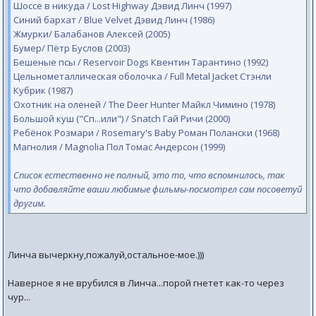
Шоссе в никуда / Lost Highway Дэвид Линч (1997)
Синий бархат / Blue Velvet Дэвид Линч (1986)
Жмурки/ Балабанов Алексей (2005)
Бумер/ Пётр Буслов (2003)
Бешеные псы / Reservoir Dogs Квентин Тарантино (1992)
Цельнометаллическая оболочка / Full Metal Jacket Стэнли
Кубрик (1987)
Охотник на оленей / The Deer Hunter Майкл Чимино (1978)
Большой куш ("Сп...или") / Snatch Гай Ричи (2000)
Ребёнок Розмари / Rosemary's Baby Роман Полански (1968)
Магнолия / Magnolia Пол Томас Андерсон (1999)
Список естественно не полный, это то, что вспомнилось, так
что добавляйте ваши любимые фильмы-посмотрел сам посоветуй
другим.
Линча вычеркну,пожалуй,остальное-мое.)))
Наверное я не врубился в Линча...порой гнетет как-то через
чур...