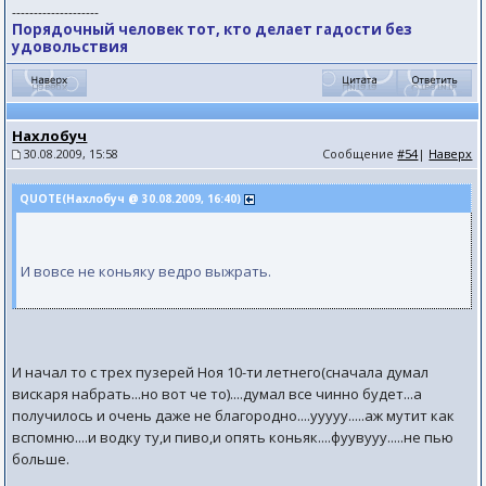
--------------------
Порядочный человек тот, кто делает гадости без
удовольствия
Нахлобуч
30.08.2009, 15:58
Сообщение
#54
|
Наверх
QUOTE(Нахлобуч @ 30.08.2009, 16:40)
И вовсе не коньяку ведро выжрать.
И начал то с трех пузерей Ноя 10-ти летнего(сначала думал
вискаря набрать...но вот че то)....думал все чинно будет...а
получилось и очень даже не благородно....ууууу.....аж мутит как
вспомню....и водку ту,и пиво,и опять коньяк....фуувууу.....не пью
больше.