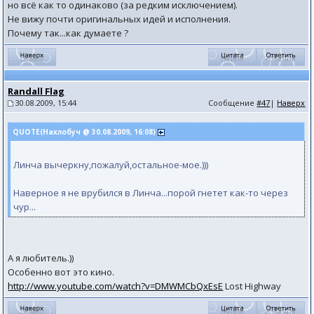
но всё как то одинаково (за редким исключением).
Не вижу почти оригинальных идей и исполнения.
Почему так...как думаете ?
Randall Flag
30.08.2009, 15:44
Сообщение
#47
|
Наверх
QUOTE(Нахлобуч @ 30.08.2009, 16:08)
Линча вычеркну,пожалуй,остальное-мое.)))
Наверное я не врубился в Линча...порой гнетет как-то через
чур...
А я любитель.))
Особенно вот это кино.
http://www.youtube.com/watch?v=DMWMCbQxEsE
Lost Highway