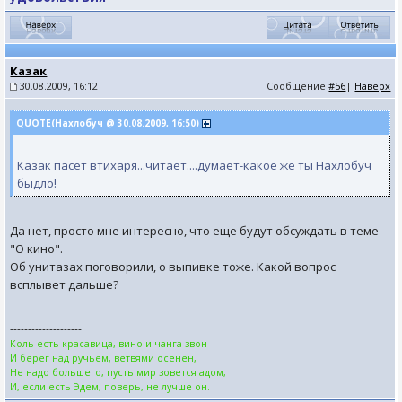
Казак
30.08.2009, 16:12
Сообщение
#56
|
Наверх
QUOTE(Нахлобуч @ 30.08.2009, 16:50)
Казак пасет втихаря...читает....думает-какое же ты Нахлобуч
быдло!
Да нет, просто мне интересно, что еще будут обсуждать в теме
"О кино".
Об унитазах поговорили, о выпивке тоже. Какой вопрос
всплывет дальше?
--------------------
Коль есть красавица, вино и чанга звон
И берег над ручьем, ветвями осенен,
Не надо большего, пусть мир зовется адом,
И, если есть Эдем, поверь, не лучше он.