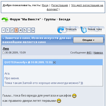
Добро пожаловать, гость
(
Вход
|
Регистрация
|
Что даёт регистрация на
форуме?
)
Форум "Мы Вместе"
>
Группы
>
Беседа
<
1
2
3
4
5
>
»
Заметки о кино
, Из всех искусств для нас
Опции
важнейшим является кино
Лео
30.08.2009, 15:09
Сообщение
#41
|
Наверх
QUOTE(Нахлобуч @ 30.08.2009, 15:55)
Ага.
Про меня.
Тема такая:Запой-это хорошо или иногда можно? )))
Гыыы...тока без вреда для унитаза и шкафов
как правило-двери летят первыми