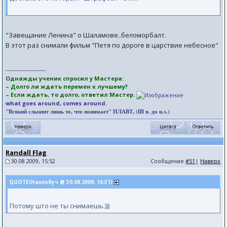
"Завещание Ленина" о Шаламове..беломорбалт.
В этот раз снимали фильм "Петя по дороге в царствие небесное"
--------------------
Однажды ученик спросил у Мастера:
– Долго ли ждать перемен к лучшему?
– Если ждать, то долго, ответил Мастер.
what goes around, comes around.
"Всякий слышит лишь то, что понимает" ПЛАВТ, (III в. до н.э.)
Randall Flag
30.08.2009, 15:52
Сообщение
#51
|
Наверх
QUOTE(Нахлобуч @ 30.08.2009, 16:31)
Потому што не ты снимаешь.)))