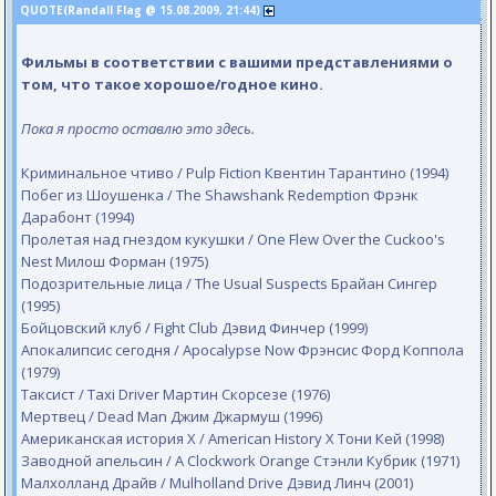
QUOTE(Randall Flag @ 15.08.2009, 21:44)
Фильмы в соответствии с вашими представлениями о
том, что такое хорошое/годное кино.
Пока я просто оставлю это здесь.
Криминальное чтиво / Pulp Fiction Квентин Тарантино (1994)
Побег из Шоушенка / The Shawshank Redemption Фрэнк
Дарабонт (1994)
Пролетая над гнездом кукушки / One Flew Over the Cuckoo's
Nest Милош Форман (1975)
Подозрительные лица / The Usual Suspects Брайан Сингер
(1995)
Бойцовский клуб / Fight Club Дэвид Финчер (1999)
Апокалипсис сегодня / Apocalypse Now Фрэнсис Форд Коппола
(1979)
Таксист / Taxi Driver Мартин Скорсезе (1976)
Мертвец / Dead Man Джим Джармуш (1996)
Американская история X / American History X Тони Кей (1998)
Заводной апельсин / A Clockwork Orange Стэнли Кубрик (1971)
Малхолланд Драйв / Mulholland Drive Дэвид Линч (2001)