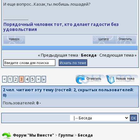
И еще вопрос...Казак,ты любишь лошадей?
--------------------
Порядочный человек тот, кто делает гадости без
удовольствия
« Предыдущая тема
·
Беседа
·
Следующая тема »
<
1
2
3
4
5
>
»
2 чел. читают эту тему (гостей:
2
, скрытых пользователей:
0
)
Пользователей:
0 -
Форум "Мы Вместе"
>
Группы
>
Беседа