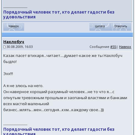
--------------------
Порядочный человек тот, кто делает гадости без
удовольствия
Нахлобуч
30.08.2009, 16:03
Сообщение
#55
|
Наверх
Казак пасет втихаря...читает....думает-какое же ты Нахлобуч
быдло!
Эхх!!!
А я не злюсь на него.
Он наверное хороший разумный человек...не то что я....с
опнутым тревожным прошлым и заопаный властями и банками
всех мастей маленький
бизнес...млять...мен...сегодня...кхм...каждому свое...)))
--------------------
Порядочный человек тот, кто делает гадости без
удовольствия