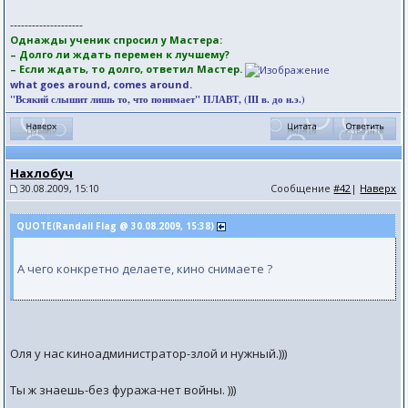
--------------------
Однажды ученик спросил у Мастера:
– Долго ли ждать перемен к лучшему?
– Если ждать, то долго, ответил Мастер.
what goes around, comes around.
"Всякий слышит лишь то, что понимает" ПЛАВТ, (III в. до н.э.)
Нахлобуч
30.08.2009, 15:10
Сообщение
#42
|
Наверх
QUOTE(Randall Flag @ 30.08.2009, 15:38)
А чего конкретно делаете, кино снимаете ?
Оля у нас киноадминистратор-злой и нужный.)))
Ты ж знаешь-без фуража-нет войны. )))