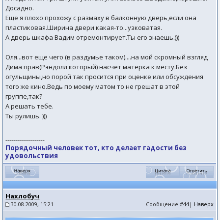
Досадно.
Еще я плохо прохожу с размаху в балконную дверь,если она
пластиковая.Ширина двери какая-то...узковатая.
А дверь шкафа Вадим отремонтирует.Ты его знаешь.)))
Оля...вот еще чего (в раздумье таком)....на мой скромный взгляд
Дима прав(Рэндолл который) насчет матерка к месту.Без
огульщины,но порой так просится при оценке или обсуждения
того же кино.Ведь по моему матом то не грешат в этой
группе,так?
А решать тебе.
Ты рулишь. )))
--------------------
Порядочный человек тот, кто делает гадости без
удовольствия
Нахлобуч
30.08.2009, 15:21
Сообщение
#44
|
Наверх