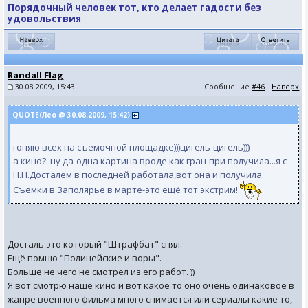
Порядочный человек тот, кто делает гадости без
удовольствия
Randall Flag
30.08.2009, 15:43
Сообщение
#46
|
Наверх
QUOTE(Лео @ 30.08.2009, 15:42)
гоняю всех на съемочной площадке)))цигель-цигель)))
а кино?..ну да-одна картина вроде как гран-при получила...я с
Н.Н.Досталем в последней работала,вот она и получила.
Съемки в Заполярье в марте-это ещё тот экстрим!
Досталь это который "Штрафбат" снял.
Ещё помню "Полицейские и воры".
Больше не чего не смотрел из его работ. ))
Я вот смотрю наше кино и вот какое то оно очень одинаковое в
жанре военного фильма много снимается или сериалы какие то,