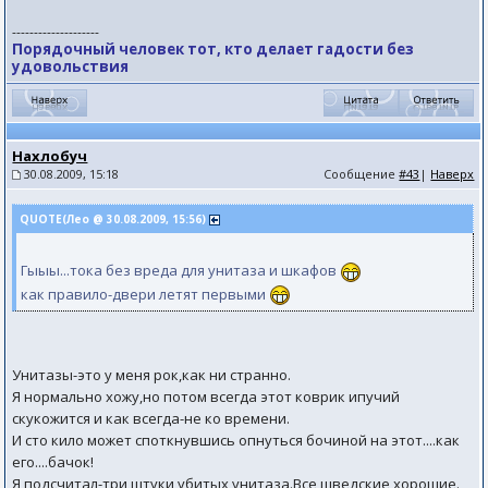
--------------------
Порядочный человек тот, кто делает гадости без
удовольствия
Нахлобуч
30.08.2009, 15:18
Сообщение
#43
|
Наверх
QUOTE(Лео @ 30.08.2009, 15:56)
Гыыы...тока без вреда для унитаза и шкафов
как правило-двери летят первыми
Унитазы-это у меня рок,как ни странно.
Я нормально хожу,но потом всегда этот коврик ипучий
скукожится и как всегда-не ко времени.
И сто кило может споткнувшись опнуться бочиной на этот....как
его....бачок!
Я подсчитал-три штуки убитых унитаза.Все шведские,хорошие.