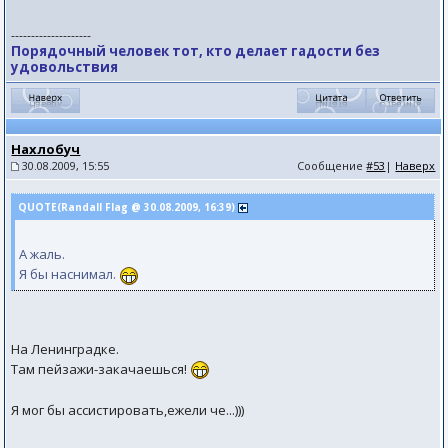
--------------------
Порядочный человек тот, кто делает гадости без
удовольствия
Нахлобуч
30.08.2009, 15:55
Сообщение
#53
|
Наверх
QUOTE(Randall Flag @ 30.08.2009, 16:39)
А жаль.
Я бы наснимал.
На Ленинградке.
Там пейзажи-закачаешься!
Я мог бы ассистировать,ежели че...)))