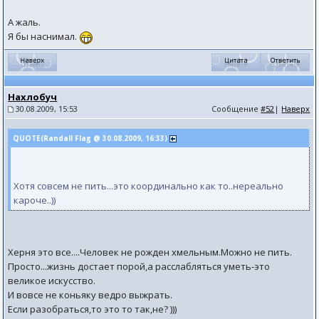
А жаль.
Я бы наснимал.
Нахлобуч
30.08.2009, 15:53
Сообщение
#52
|
Наверх
QUOTE(Randall Flag @ 30.08.2009, 16:33)
Хотя совсем не пить...это координально как то..нереально
кароче..))
Херня это все....Человек не рожден хмельным.Можно не пить.
Просто...жизнь достает порой,а расслабляться уметь-это
великое искусство.
И вовсе не коньяку ведро выжрать.
Если разобраться,то это то так,не? )))