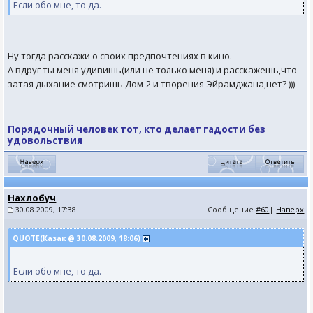
Если обо мне, то да.
Ну тогда расскажи о своих предпочтениях в кино.
А вдруг ты меня удивишь(или не только меня) и расскажешь,что
затая дыхание смотришь Дом-2 и творения Эйрамджана,нет? )))
--------------------
Порядочный человек тот, кто делает гадости без
удовольствия
Нахлобуч
30.08.2009, 17:38
Сообщение
#60
|
Наверх
QUOTE(Казак @ 30.08.2009, 18:06)
Если обо мне, то да.