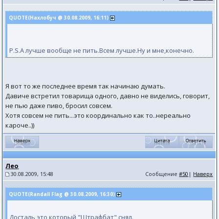
QUOTE(Нахлобуч @ 30.08.2009, 16:11)
P.S.А лучше вообще не пить.Всем лучше.Ну и мне,конечно.
Я вот то же последнее время так начинаю думать.
Давиче встретил товарища одного, давно не виделись, говорит,
не пью даже пиво, бросил совсем.
Хотя совсем не пить...это координально как то..нереально
кароче..))
Лео
30.08.2009, 15:48
Сообщение
#50
|
Наверх
QUOTE(Randall Flag @ 30.08.2009, 16:30)
Досталь это который "Штрафбат" снял.