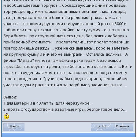
и вообще цветами торгуют.... Соседствующие с ним продавцы,
торгующие другими наименованиями пояснили.... мол товарщ
этот, продавал конечно билеты и рядовым гражданам.... но
увлекся...со своими друганами скинулись первый раз по 5000 и
забросили невод вскрыв лотарейки на эту сумму... естественно
беря билеты по отпускной для него цене, без всяких добавок к
прибавочной стоимости.... пролететели! Этот пролет товарищи
повторили еще дважды.... уже не скидываясь... короче залетели
на крупную сумму и ничего не выйграли... Остались должны.... А
фирма "Мапай" ни чета там всяким рэкетерам..безо всякой
стрельбы так обует за долги, что без штанов останешься.... Вот и
полетела худенькая мама этого располневшего поца по месту
своего рождения - в Грузию, дабы продать принадлежаший им
участок и дом и расплатиться за пагубные увлечения сынка.....
Вывод:
1 для матери и в 40 лет ты дитя неразумное....
2 играть с государством в азартные игры, беспонтовое дело....