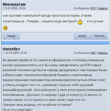
Мурлыкатам
9.03.2009, 23:04
Сообщение
#19
|
Наверх
как красиво написано!!! вроде простые истории, а прям
зачитаешься... Ремарк... пишите еще авторы!!!
кто лучше
Нахлобуч
10.03.2009, 20:29
Сообщение
#20
|
Наверх
Во время службы в СА зашел в офицерскую столовую,помню,на
кухню,тушенки взять,что бы кашу заварганить на КПП парка
военной техники где был в наряде дежурным,а там повара были
узбеки.Один такой,мохнобровый басмач,с коричневым
лицом,черными глазками под низким,приплюснутым лбом,стоит
у плиты,колдует что-то…напевает под нос себе уууааай
ваааайвауууааай…Все шкворчит у него в кастрюле,помешивает
ополовником…Бросает,то моркву туда,то капусту,то масло,то
траву какую-то,то пшено,то хрен знает ещё что-то…
Говорит мне,знаешь что я сейчас готовлю?
Ну и что,отвечаю?