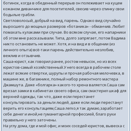
ботинок, когда в обеденный перерыв он полеживает на куцем
кожаном диванчике для посетителей, свесив через спинку свои
бодылые грабли.
Светловолосый, добрый на вид, парень. Однако вид случайно
выросшего до мощных размеров «ботаника» - обманчив. Любит
помахать кулаками при случае. Во всяком случае, его напарники
об этом мне рассказывали. Типа, долго запрягает, потом Вадима
никто остановить не может. Хотя, и на вид и в общении (из
личного опыта) всё-таки парень действительно незлобив,
вежлив и отзывчив.
Саша-юрист, как говорил ранее, ростом невысок, но из всех
юристов-самый хозяйственный.У него всегда в рабочем столе
лежат всякие отвертки, шурупы и прочая рабочая мелочевка, в
машине же, в багажнике, полный набор ремонтного мастера
Джамшута. Даже «болгарка» какого-то хрена валяется.Саша сам
врезал замки в кабинетах своего офиса, сам смастерил шкаф для
верхней одежды, так что, даже если перестанет
консультировать за деньги людей, даже если люди перестанут
верить его консультациям,Саша легко,я так думаю,заработает
себе денег и иной,не гуманитарной профессией, благо руки
правильно у него заточены.
На углу дома, где и мой офис, и моих соседей юристов, вывеска с