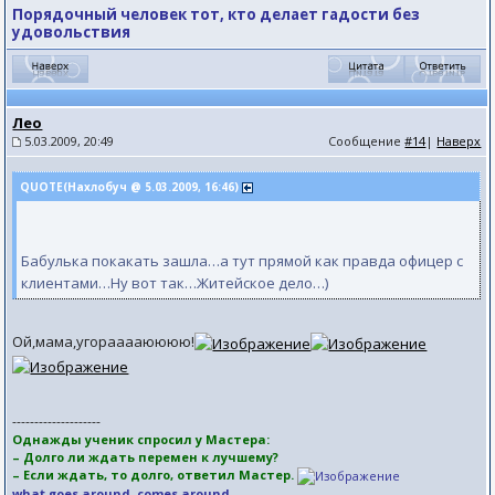
Порядочный человек тот, кто делает гадости без
удовольствия
Лео
5.03.2009, 20:49
Сообщение
#14
|
Наверх
QUOTE(Нахлобуч @ 5.03.2009, 16:46)
Бабулька покакать зашла…а тут прямой как правда офицер с
клиентами…Ну вот так…Житейское дело…)
Ой,мама,угорааааюююю!
--------------------
Однажды ученик спросил у Мастера:
– Долго ли ждать перемен к лучшему?
– Если ждать, то долго, ответил Мастер.
what goes around, comes around.