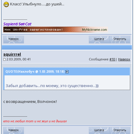
Класс! Улыбнуло.....до ушей...
--------------------
Sapienti
Sat
Cat
squirrrel
2.03.2009, 00:41
Сообщение
#10
|
Наверх
QUOTE(Нахлобуч @ 1.03.2009, 18:18)
Забыл добавить...по моему, это существенно...)))
с возвращением, Волчонок!
--------------------
кто не любил тот и не жил и не дышал