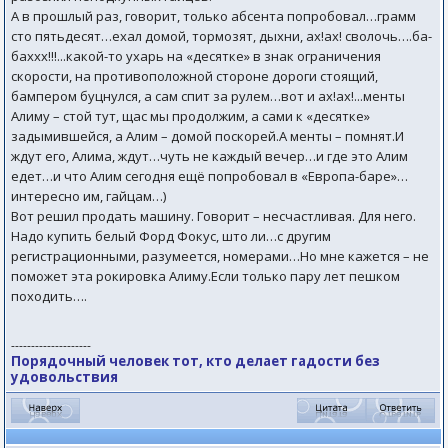
А в прошлый раз, говорит, только абсента попробовал…грамм
сто пятьдесят…ехал домой, тормозят, дыхни, ах!ах! сволочь….ба-
баххх!!!...какой-то ухарь на «десятке» в знак ограничения
скорости, на противоположной стороне дороги стоящий,
бампером буцнулся, а сам спит за рулем…вот и ах!ах!...менты
Алиму – стой тут, щас мы продолжим, а сами к «десятке»
задымившейся, а Алим – домой поскорей.А менты – помнят.И
ждут его, Алима, ждут…чуть не каждый вечер…и где это Алим
едет…и что Алим сегодня ещё попробовал в «Европа-баре»…
интересно им, гайцам…)
Вот решил продать машину. Говорит – несчастливая. Для него.
Надо купить белый Форд Фокус, што ли…с другим
регистрационными, разумеется, номерами…Но мне кажется – не
поможет эта рокировка Алиму.Если только пару лет пешком
походить….
--------------------
Порядочный человек тот, кто делает гадости без
удовольствия