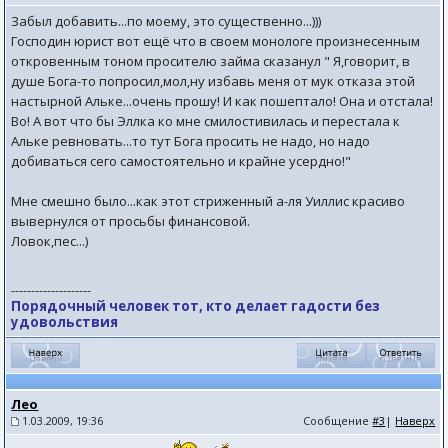
Забыл добавить...по моему, это существенно...)))
Господин юрист вот ещё что в своем монологе произнесенным
откровенным тоном просителю займа сказанул " Я,говорит, в
душе Бога-то попросил,мол,ну избавь меня от мук отказа этой
настырной Альке...очень прошу! И как пошептало! Она и отстала!
Во! А вот что бы Эллка ко мне смилостивилась и перестала к
Альке ревновать...то тут Бога просить не надо, но надо
добиваться сего самостоятельно и крайне усердно!"
Мне смешно было...как этот стриженный а-ля Уиллис красиво
вывернулся от просьбы финансовой.
Ловок,пес...)
--------------------
Порядочный человек тот, кто делает гадости без
удовольствия
Лео
1.03.2009, 19:36
Сообщение
#3
|
Наверх