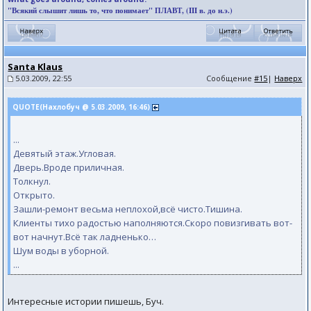
"Всякий слышит лишь то, что понимает" ПЛАВТ, (III в. до н.э.)
Santa Klaus
5.03.2009, 22:55
Сообщение
#15
|
Наверх
QUOTE(Нахлобуч @ 5.03.2009, 16:46)
...
Девятый этаж.Угловая.
Дверь.Вроде приличная.
Толкнул.
Открыто.
Зашли-ремонт весьма неплохой,всё чисто.Тишина.
Клиенты тихо радостью наполняются.Скоро повизгивать вот-
вот начнут.Всё так ладненько…
Шум воды в уборной.
...
Интересные истории пишешь, Буч.