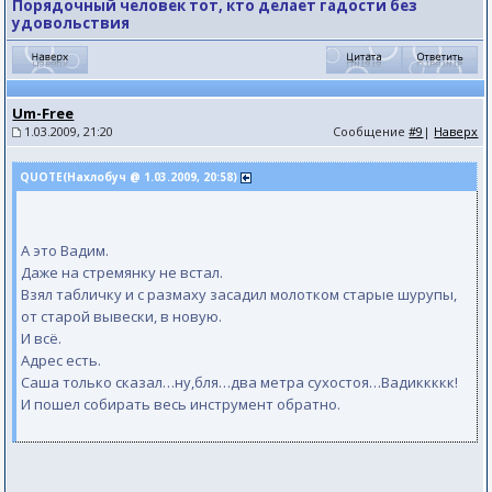
Порядочный человек тот, кто делает гадости без
удовольствия
Um-Free
1.03.2009, 21:20
Сообщение
#9
|
Наверх
QUOTE(Нахлобуч @ 1.03.2009, 20:58)
А это Вадим.
Даже на стремянку не встал.
Взял табличку и с размаху засадил молотком старые шурупы,
от старой вывески, в новую.
И всё.
Адрес есть.
Саша только сказал…ну,бля…два метра сухостоя…Вадиккккк!
И пошел собирать весь инструмент обратно.