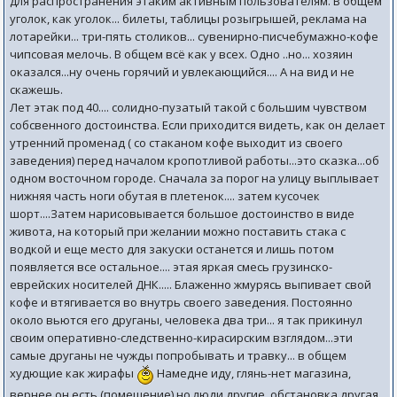
для распространения этаким активным пользователям. В общем
уголок, как уголок... билеты, таблицы розыгрышей, реклама на
лотарейки... три-пять столиков... сувенирно-писчебумажно-кофе
чипсовая мелочь. В общем всё как у всех. Одно ..но... хозяин
оказался...ну очень горячий и увлекающийся.... А на вид и не
скажешь.
Лет этак под 40.... солидно-пузатый такой с большим чувством
собсвенного достоинства. Если приходится видеть, как он делает
утренний променад ( со стаканом кофе выходит из своего
заведения) перед началом кропотливой работы...это сказка...об
одном восточном городе. Сначала за порог на улицу выплывает
нижняя часть ноги обутая в плетенок.... затем кусочек
шорт....Затем нарисовывается большое достоинство в виде
живота, на который при желании можно поставить стака с
водкой и еще место для закуски останется и лишь потом
появляется все остальное.... этая яркая смесь грузинско-
еврейских носителей ДНК..... Блаженно жмурясь выпивает свой
кофе и втягивается во внутрь своего заведения. Постоянно
около вьются его друганы, человека два три... я так прикинул
своим оперативно-следственно-кирасирским взглядом...эти
самые друганы не чужды попробывать и травку... в общем
худющие как жирафы
Намедне иду, глянь-нет магазина,
вернее он есть (помещение) но люди другие, обстановка другая