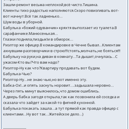
Зашли-ремонт весьма неплохой,всё чисто.Тишина.
Клиенты тихо радостью наполняются.Скоро повизгивать вот-
вот начнут.Всё так ладненько…
Шум воды в уборной.
Бабулька «божий одуванчик» кряхтя выползает из туалета.В
сарафанчике.Манюсенькая…
Глазки подняла,пиздык!и в обморок…
Риэлтор же офицер.В командировке в Чечне бывал…Клиентам
ахнувшим-разговорчики в строю!!!стоять,молчать,не бояться!!!
Бабульку на руки,на диван в комнату…Та дышит,очнулась…С
ужасом-Кто вы?Что вам надо?
Риэлтор-Ну как что?Квартиру продавать вот будем.
Бабулька-Чью?
Риэлтор-Ну…не знаю чью,но вот именно эту.
Бабка-Ох!...и опять заснуть норовит….задышала неровно…
Через пять минут выяснилось,что домом ошиблись.
А дверь бабка загодя открыла,так как позвонила ей соседка и
сказала что зайдет за какой-то фигней кухонной.
Бабулька покакать зашла…а тут прямой как правда офицер с
клиентами…Ну вот так…Житейское дело…)
--------------------