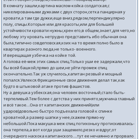
В комнату зашли,картина маслом-койка солдатская,с
никелированными дужками с двух сторон,сетка панцирная у
кровати,а там где дужки,еще вниз,рядком,перпендикулярно
полу, спицы.Которые или для красоты,или для большей
устойчивости кровати нужны,хрен его,в общем,знает,для чего,но
любому эту кровать нетрудно представить ибо обычная она
была,типично совдеповская,коих на то время полно было в
квартирах разного люда,не только- военного.
И верещащая узбечка на койке той.
А голова её-меж этих самых спиц.Только уши ее задержали,что
бы всей башкой,прямо до шеи,не уйти промеж спиц
окончательно.Так уж случилось,капитан резвый и мощный
попался.Увлекся.Фрикционные свои движения делал так,как
будто в штыковой атаке против фашистов.
Ну а девушка узбекская,она человек восточный,стало быть-
терпеливый.Тем более с детства у них принято,мужчина главный
и всё такое…Она от капитанских движений(или
ударов)довольно быстро подъехала головой к спинке
кроватной,а размер шапки у нее,скажем прямо-ну
небольшой.Пока макушка меж спиц потихоньку протискивалась-
она терпела,а вот когда уши защемило,резко и вдруг,от
очередного наскока капитанского….тут ее нечаянно и прорвало