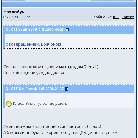
Нахлобуч
2.03.2009, 21:20
Сообщение
#11
|
Наверх
QUOTE(squirrrel @ 2.03.2009, 00:28)
с возвращением, Волчонок!
Сенкью,как говорится,вери матч,мадам Белка! )
Но я,собсна,и не уходил далече...
QUOTE(Um-Free @ 1.03.2009, 21:07)
Класс! Улыбнуло.....до ушей...
Смешней,Николаич,воочию сие смотреть было...)
А буквы лишь буквы...хорошо когда ещё удачно лягут...хм...