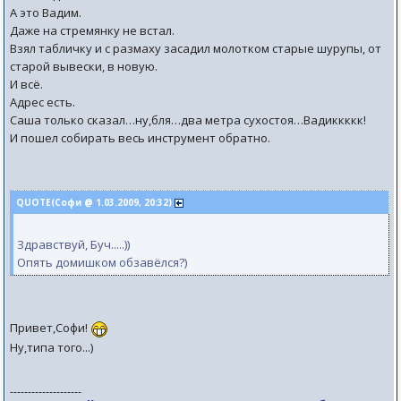
А это Вадим.
Даже на стремянку не встал.
Взял табличку и с размаху засадил молотком старые шурупы, от
старой вывески, в новую.
И всё.
Адрес есть.
Саша только сказал…ну,бля…два метра сухостоя…Вадиккккк!
И пошел собирать весь инструмент обратно.
QUOTE(Софи @ 1.03.2009, 20:32)
Здравствуй, Буч.....))
Опять домишком обзавёлся?)
Привет,Софи!
Ну,типа того...)
--------------------