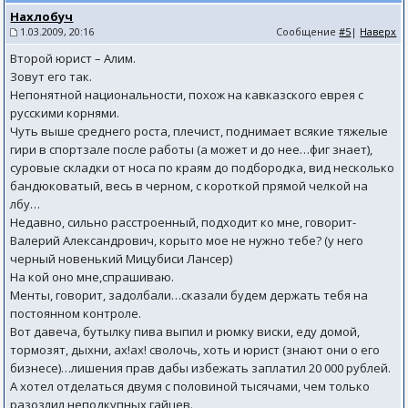
Нахлобуч
1.03.2009, 20:16
Сообщение
#5
|
Наверх
Второй юрист – Алим.
Зовут его так.
Непонятной национальности, похож на кавказского еврея с
русскими корнями.
Чуть выше среднего роста, плечист, поднимает всякие тяжелые
гири в спортзале после работы (а может и до нее…фиг знает),
суровые складки от носа по краям до подбородка, вид несколько
бандюковатый, весь в черном, с короткой прямой челкой на
лбу…
Недавно, сильно расстроенный, подходит ко мне, говорит-
Валерий Александрович, корыто мое не нужно тебе? (у него
черный новенький Мицубиси Лансер)
На кой оно мне,спрашиваю.
Менты, говорит, задолбали…сказали будем держать тебя на
постоянном контроле.
Вот давеча, бутылку пива выпил и рюмку виски, еду домой,
тормозят, дыхни, ах!ах! сволочь, хоть и юрист (знают они о его
бизнесе)…лишения прав дабы избежать заплатил 20 000 рублей.
А хотел отделаться двумя с половиной тысячами, чем только
разозлил неподкупных гайцев.