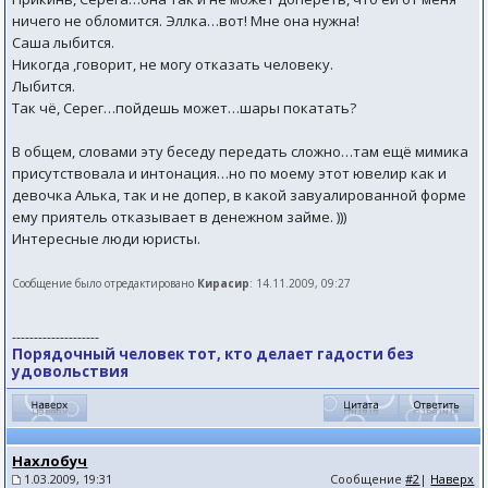
ничего не обломится. Эллка…вот! Мне она нужна!
Саша лыбится.
Никогда ,говорит, не могу отказать человеку.
Лыбится.
Так чё, Серег…пойдешь может…шары покатать?
В общем, словами эту беседу передать сложно…там ещё мимика
присутствовала и интонация…но по моему этот ювелир как и
девочка Алька, так и не допер, в какой завуалированной форме
ему приятель отказывает в денежном займе. )))
Интересные люди юристы.
Сообщение было отредактировано
Кирасир
: 14.11.2009, 09:27
--------------------
Порядочный человек тот, кто делает гадости без
удовольствия
Нахлобуч
1.03.2009, 19:31
Сообщение
#2
|
Наверх