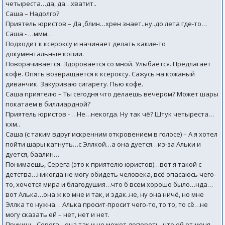
четыреста…да, да…хватит..
Саша – Надолго?
Приятель юристов – Да ,блин…хрен знает..ну..до лета где-то…
Саша - …ммм…
Подходит к ксероксу и начинает делать какие-то
документальные копии.
Поворачивается. Здоровается со мной. Улыбается. Предлагает
кофе. Опять возвращается к ксероксу. Сажусь на кожаный
диванчик. Закуриваю сигарету. Пью кофе.
Саша приятелю – Ты сегодня что делаешь вечером? Может шары
покатаем в биллиардной?
Приятель юристов - …Не…некогда. Ну так чё? Штук четыреста…
кхм..
Саша (с таким вдруг искренним откровением в голосе) – А я хотел
пойти шары катнуть…с Эллкой…а она дуется…из-за Альки и
дуется, баалин…
Понимаешь, Серега (это к приятелю юристов)…вот я такой с
детства…никогда не могу обидеть человека, всё опасаюсь чего-
то, хочется мира и благодушия…что б всем хорошо было…нда…
вот Алька…она ж ко мне и так, и эдак..не, ну она ничё, но мне
Эллка то нужна… Алька просит-просит чего-то, то то, то сё…не
могу сказать ей – нет, нет и нет.
Прикинь, Серега…она так и не может допереть, что ей от меня