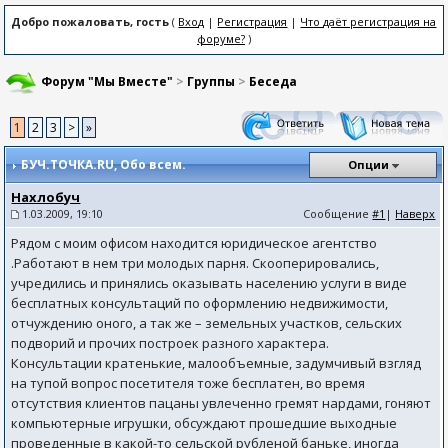
Добро пожаловать, гость
(
Вход
|
Регистрация
|
Что даёт регистрация на
форуме?
)
Форум "Мы Вместе"
>
Группы
>
Беседа
1
2
3
>
»
БУЧ.ТОЧКА.RU
, Обо всем.
Опции
Нахлобуч
1.03.2009, 19:10
Сообщение
#1
|
Наверх
Рядом с моим офисом находится юридическое агентство
.Работают в нем три молодых парня. Скооперировались,
учредились и принялись оказывать населению услуги в виде
бесплатных консультаций по оформлению недвижимости,
отчуждению оного, а так же – земельных участков, сельских
подворий и прочих построек разного характера.
Консультации кратенькие, малообъемные, задумчивый взгляд
на тупой вопрос посетителя тоже бесплатен, во время
отсутствия клиентов пацаны увлеченно гремят нардами, гоняют
компьютерные игрушки, обсуждают прошедшие выходные
проведенные в какой-то сельской рубленой баньке, иногда