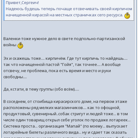
Привет,Сергеич!
Надеюсь будешь теперь почаще отсвечивать своей кирпичом
начищенной кирасой на местных страничках сего ресурса.
Валенки-тоже нужное дело в свете подпольно-партизанской
войны
Эх и скажешь тоже.... кирпичём. Где тут кирпичь то найдешь....
так что начищенной пастой "Гойя", так точнее.... А вообще
отсвечу, не проблема, пока есть время и место и руки
свободны....
Да, кстати, в тему группы (обо всём).....
В соседнем, от стоибища кирасирского доме, на первом этаже
расположены ряд мелких магазинчиков.... как то офощной,
продуктовый, сувенирный..собак стригут и людей тоже... в том
числе один товарищ открыл себе уголок по продаже лотареек...
Система проста... организация "Мапай" (по моему... выпускает
лотарейные билеты различного вида... ну и сдает так сказать