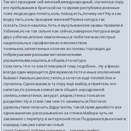
Так вот,праздник сей женский,международный, случился,в пору
его пребывания в братской на то время республике,военные
тоже люди,водки попить,коль повод есть,почему нет?Ну и как
водку пить,коль праздник женский?Нужна натура,так
сказать.Она и нашлась.Хоть и мусульманские нравы правили в
Узбекии,но не так сильно как сейчас,наверное.Натура в виде
двух узбечек,вполне симпатичных,в тюбетеечках,пестрых
национальных сарафанчиках и множеством
тоненьких,заплетенных косичек из головы торчащих,да
побрякушками разными металлическими
украшенными,нашлась,в общем,эта натура.
Сели пить.Что-то ели.И плясали.И тому подобное…Ну а финал
всегда один мерещится.Для мужиков.Хотя и иные исключения
бывают.Хмельно,весело,тепло,а хочется ещё теплей.Оно и
случилось.Однокашник,в ту пору ещё майор,а приятель его-
капитан,по разным комнатам в общаге аэродромной
слились,комнатенки, аккурат, рядом,стенка тонкая их
разделяет.Ну и стали там чем-то заниматься.Плотское
удовольствие получать.Вдруг вопль такой,прям дикий(это все
однокашничек рассказывал) из-за стенки.Майора чуть не
заклинило с перепугу в интересной позе.Подорвался,выскочил в
коридор,там уже капитан голый
стоит.Говорит,пойдем,поможешь…товарищ майор.