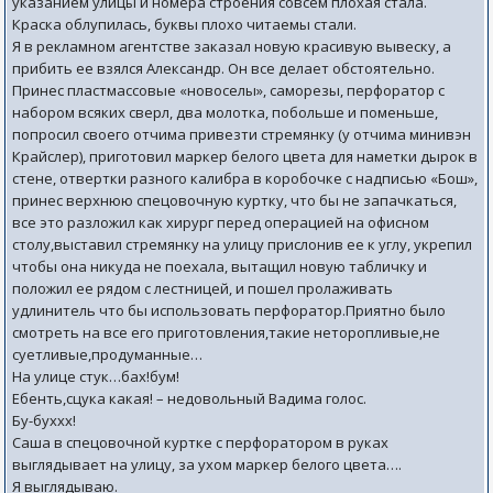
указанием улицы и номера строения совсем плохая стала.
Краска облупилась, буквы плохо читаемы стали.
Я в рекламном агентстве заказал новую красивую вывеску, а
прибить ее взялся Александр. Он все делает обстоятельно.
Принес пластмассовые «новоселы», саморезы, перфоратор с
набором всяких сверл, два молотка, побольше и поменьше,
попросил своего отчима привезти стремянку (у отчима минивэн
Крайслер), приготовил маркер белого цвета для наметки дырок в
стене, отвертки разного калибра в коробочке с надписью «Бош»,
принес верхнюю спецовочную куртку, что бы не запачкаться,
все это разложил как хирург перед операцией на офисном
столу,выставил стремянку на улицу прислонив ее к углу, укрепил
чтобы она никуда не поехала, вытащил новую табличку и
положил ее рядом с лестницей, и пошел пролаживать
удлинитель что бы использовать перфоратор.Приятно было
смотреть на все его приготовления,такие неторопливые,не
суетливые,продуманные…
На улице стук…бах!бум!
Ебенть,сцука какая! – недовольный Вадима голос.
Бу-буххх!
Саша в спецовочной куртке с перфоратором в руках
выглядывает на улицу, за ухом маркер белого цвета….
Я выглядываю.