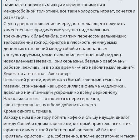
начинают напрягать мышцы и игриво заниматься
междусобойной толкотней, всё таки молодость играет, хочется и
размяться…
Стук в дверь и появление очередного желающего получить
качественные юридические услуги в виде халявных
трехминутных бла-бла-бла, с мягким переносом дальнейших
телодвижений господ юристов в плоскость неминуемых
денежных отношений между собой и очарованным
консультируемым, моментально меняет внешний вид лиц
новоявленных Плевако…они серьезны, безумно озабочены
работой, вежливы, и в то же время - «чего изволите,милейший?».
Директор агентства – Александр.
Невысокий ростом, крепенько сбитый, с живыми темными
глазами, стриженный как Брюс Виллис в фильме «Одиночка»,
довольно начитанный и усердный ко всему церковному.
Насколько я понял – относится к вере серьезно,
заинтересованно, ну и боле добавить нечего.
Кроме одного штришка.
Захожу к ним в контору попить кофею и слышу идущий диалог
между Сашей и одним пареньком, который приятель всех этих
юристов и имеет свой собственный ювелирный бизнес:
Приятель юристов - …да, собственно, вполне достаточно и тысяч