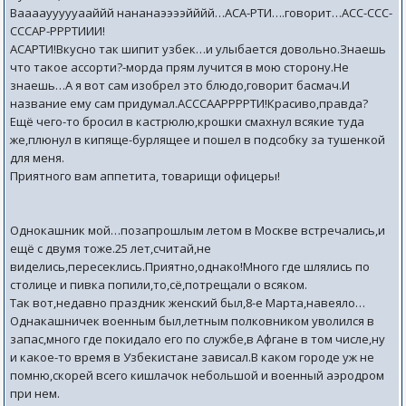
Ваааауууууааййй нананаээээйййй…АСА-РТИ….говорит…АСС-ССС-
СССАР-РРРТИИИ!
АСАРТИ!Вкусно так шипит узбек…и улыбается довольно.Знаешь
что такое ассорти?-морда прям лучится в мою сторону.Не
знаешь…А я вот сам изобрел это блюдо,говорит басмач.И
название ему сам придумал.АСССААРРРРТИ!Красиво,правда?
Ещё чего-то бросил в кастрюлю,крошки смахнул всякие туда
же,плюнул в кипяще-бурлящее и пошел в подсобку за тушенкой
для меня.
Приятного вам аппетита, товарищи офицеры!
Однокашник мой…позапрошлым летом в Москве встречались,и
ещё с двумя тоже.25 лет,считай,не
виделись,пересеклись.Приятно,однако!Много где шлялись по
столице и пивка попили,то,сё,потрещали о всяком.
Так вот,недавно праздник женский был,8-е Марта,навеяло…
Однакашничек военным был,летным полковником уволился в
запас,много где покидало его по службе,в Афгане в том числе,ну
и какое-то время в Узбекистане зависал.В каком городе уж не
помню,скорей всего кишлачок небольшой и военный аэродром
при нем.