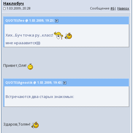
Нахлобуч
1.03.2009, 20:28
Сообщение
#6
|
Наверх
QUOTE(Лео @ 1.03.2009, 19:23)
Хих...Буч точка ру...класс!
мне нрааавится))))
Привет,Оля!
QUOTE(Agnostik @ 1.03.2009, 19:43)
Встpечаются два стаpых знакомых:
Здаров,Толян!