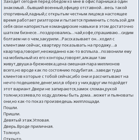
Заходит сегодня перед обедом ко мне в офис парнишка один
знакомый…бывший военный,офицер отставной…весь такой
спортивный,ладный,с открытым честным лицом,в настоящее
время работает риэлтором и пытается применить с пользой для
себя свои напористые командирские навыки в этом достаточно
шатком бизнесе…поздоровались…чай,кофе,спрашиваю…сидим
болтаем ни о чем,закурили…Рассказывает он…ходил с
клиентами сейчас, квартиру показывать на продажу…а
квартира,говорит,неожиданно как-то всплыла…позвонили ему
на мобильный из его конторы,говорят,алкаши там
живут,двушка-брежневка,цена смешная-пара миллионов
всего,но вроде как по состоянию подубитая…заведи туда
клиентов которые с тобой сейчас,ибо они и рассчитывают на
нечто подешевле,денег,мол,в обрез у них,вдруг им подойдет
этот вариант.Двери не запираются,замок сломан,рукой
толкни,хозяева,по ходу,должны быть дома…может и пьяноваты
они,но как-то показ произведешь жилплощади.
Пошли.
Пришли.
Девятый этаж.Угловая.
Дверь.Вроде приличная.
Толкнул.
Открыто.