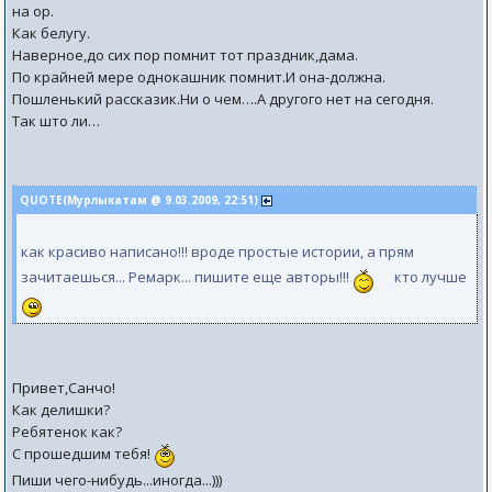
на ор.
Как белугу.
Наверное,до сих пор помнит тот праздник,дама.
По крайней мере однокашник помнит.И она-должна.
Пошленький рассказик.Ни о чем….А другого нет на сегодня.
Так што ли…
QUOTE(Мурлыкатам @ 9.03.2009, 22:51)
как красиво написано!!! вроде простые истории, а прям
зачитаешься... Ремарк... пишите еще авторы!!!
кто лучше
Привет,Санчо!
Как делишки?
Ребятенок как?
С прошедшим тебя!
Пиши чего-нибудь...иногда...)))