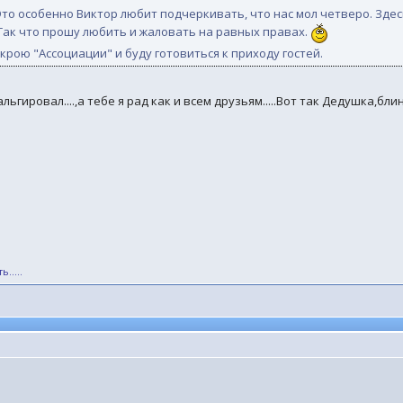
 Это особенно Виктор любит подчеркивать, что нас мол четверо. Здес
. Так что прошу любить и жаловать на равных правах.
ткрою "Ассоциации" и буду готовиться к приходу гостей.
альгировал....,а тебе я рад как и всем друзьям.....Вот так Дедушка,бл
.....