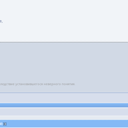
е,
вследствие установившегося неверного понятия.
PM)