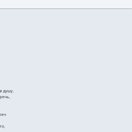
в душу,
речь,
реч
то,