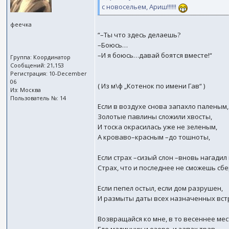
с новосельем, Ариш!!!!!!
феечка
“–Ты что здесь делаешь?
–Боюсь…
–И я боюсь…давай боятся вместе!“
Группа: Координатор
Сообщений: 21,153
Регистрация: 10-December
06
( Из м\ф „Котенок по имени Гав“ )
Из: Москва
Пользователь №: 14
Если в воздухе снова запахло паленым,
Золотые павлины сложили хвосты,
И тоска окрасилась уже не зеленым,
А кроваво–красным –до тошноты,
Если страх –сизый слон –вновь нагадил 
Страх, что и последнее не сможешь сбе
Если пепел остыл, если дом разрушен,
И размыты даты всех назначенных вст
Возвращайся ко мне, в то весеннее мес
Где малинник и озеро, и запах трав…