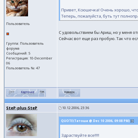
Привет, Ксюшечка! Очень хорошо, что
Теперь, пожалуйста, буть тут полноп
Пользователь
С удовольствием бы Ариш, но у меня от
Сейчас вот еще раз пробую. Так что ес
Группа: Пользователь
форума
Сообщений: 5
Регистрация: 10-December
06
Пользователь №: 47
SteP-plus-SteP
10.12.2006, 23:36
QUOTE(Татоша @ Dec 10 2006, 09:08 PM)
Здраствуйте все!!!!!