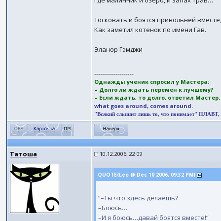
Тосковать и боятся привольней вместе
Как заметил котенок по имени Гав.
Эланор Гэмджи
--------------------
Однажды ученик спросил у Мастера:
– Долго ли ждать перемен к лучшему?
– Если ждать, то долго, ответил Мастер
what goes around, comes around.
"Всякий слышит лишь то, что понимает" ПЛАВТ, (II
Татоша
10.12.2006, 22:09
QUOTE(Leo @ Dec 10 2006, 09:32 PM)
“–Ты что здесь делаешь?
–Боюсь…
–И я боюсь…давай боятся вместе!“