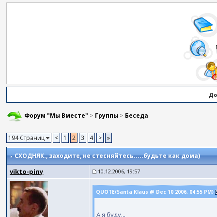
До
Форум "Мы Вместе"
>
Группы
>
Беседа
194 Страниц
<
1
2
3
4
>
»
СХОДНЯК.
, заходите, не стесняйтесь.....будьте как дома)
vikto-piny
10.12.2006, 19:57
QUOTE(Santa Klaus @ Dec 10 2006, 04:55 PM)
А я буду...