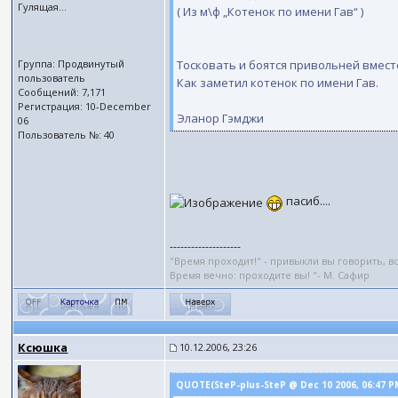
Гулящая...
( Из м\ф „Котенок по имени Гав“ )
Группа: Продвинутый
Тосковать и боятся привольней вмест
пользователь
Как заметил котенок по имени Гав.
Сообщений: 7,171
Регистрация: 10-December
Эланор Гэмджи
06
Пользователь №: 40
пасиб....
--------------------
"Время проходит!" - привыкли вы говорить, 
Время вечно: проходите вы! "- М. Сафир
Ксюшка
10.12.2006, 23:26
QUOTE(SteP-plus-SteP @ Dec 10 2006, 06:47 