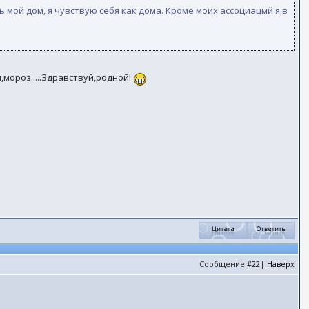
ь мой дом, я чувствую себя как дома. Кроме моих ассоциацмй я в
ин,мороз.....Здравствуй,родной!
Сообщение
#22
|
Наверх