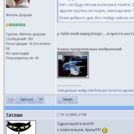
Нет, не буду пятым колесом в телеге.
другие группы не ходок, некогда мне
Житель форума
Всем доброго дня. Вот пойду сейчас о
у тебя злой юмор,Клаус.....я просто ност
Группа: Житель форума
Сообщений: 733
Регистрация: 10-December
06
Эскизы прикрепленных изображений
Из: краснодар
Пользователь №: 45
--------------------
чем дольше живу,тем больше хочется сдохнуть
Татоша
10.12.2006, 21:08
Здраствуйте все!!!!!
с новосельем, Ариш!!!!!!