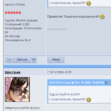
с новосельем, Ариш!!!!!!
просто Стёпка
Приветик Тошечка-хорошечка!!!
Группа: Житель форума
Сообщений: 2,503
Регистрация: 10-December
--------------------
06
Из: Москва
Пользователь №: 8
Шустрая
10.12.2006, 23:39
QUOTE(Татоша @ Dec 10 2006, 10:08 PM)
Здраствуйте все!!!!!
с новосельем, Ариш!!!!!!
мИдаленосец!!!За заслугу