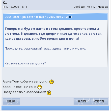
К..
10.12.2006, 18:11
Сообщение
#17
|
Наверх
QUOTE(SteP-plus-SteP @ Dec 10 2006, 03:55 PM)
Теперь мы будем жить в этом домике, просторном и
уютном. В домике, где двери никогда не закрываются,
где рады всем, в любое время дня и ночи!
Проходите, располагайтесь....здесь тепло и уютно.
Кто мне котика запустит?
А мне Толя собачку запустил
Хорошо хоть не коня
Поздравляю с новосельем!