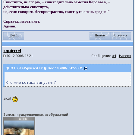
Свистнуто, не спорю, -- снисходительно заметил Коровьев, --
действительно свистнуто,
но, если говорить беспристрастно, свистнуто очень средне!"
Справедливости нет.
Админ.
squirrrel
10.12.2006, 16:21
Сообщение
#4
|
Наверх
QUOTE(SteP-plus-SteP @ Dec 10 2006, 04:55 PM)
Кто мне котика запустит?
аха!
Эскизы прикрепленных изображений