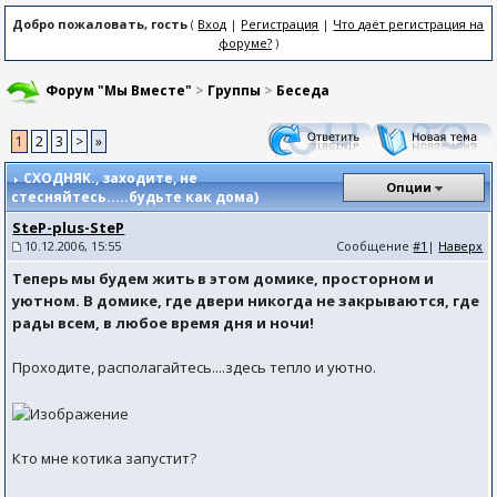
Добро пожаловать, гость
(
Вход
|
Регистрация
|
Что даёт регистрация на
форуме?
)
Форум "Мы Вместе"
>
Группы
>
Беседа
1
2
3
>
»
СХОДНЯК.
, заходите, не
Опции
стесняйтесь.....будьте как дома)
SteP-plus-SteP
10.12.2006, 15:55
Сообщение
#1
|
Наверх
Теперь мы будем жить в этом домике, просторном и
уютном. В домике, где двери никогда не закрываются, где
рады всем, в любое время дня и ночи!
Проходите, располагайтесь....здесь тепло и уютно.
Кто мне котика запустит?