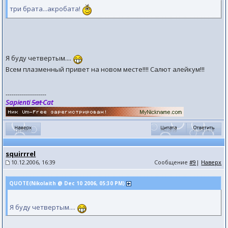
три брата...акробата!
Я буду четвертым....
Всем плазменный привет на новом месте!!!! Салют алейкум!!!
--------------------
Sapienti
Sat
Cat
squirrrel
10.12.2006, 16:39
Сообщение
#9
|
Наверх
QUOTE(Nikolaith @ Dec 10 2006, 05:30 PM)
Я буду четвертым....