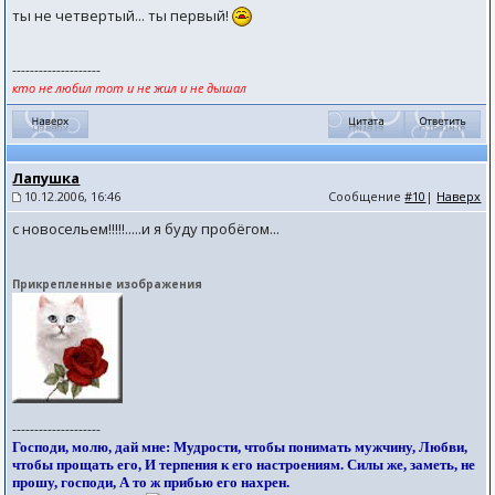
ты не четвертый... ты первый!
--------------------
кто не любил тот и не жил и не дышал
Лапушка
10.12.2006, 16:46
Сообщение
#10
|
Наверх
с новосельем!!!!!.....и я буду пробёгом...
Прикрепленные изображения
--------------------
Господи, молю, дай мне: Мудрости, чтобы понимать мужчину, Любви,
чтобы прощать его, И терпения к его настроениям. Силы же, заметь, не
прошу, господи, А то ж прибью его нахрен.