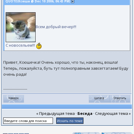
QUOTE(Ксюша @ Dec 10 2006, 06:43 PM)
Всем добрый вечер!!!
С новосельем!!!
Привет, Ксюшечка! Очень хорошо, что ты, наконец, вошла!
Теперь, пожалуйста, буть тут полноправным завсегтатаем! Буду
очень рада!
--------------------
« Предыдущая тема
·
Беседа
·
Следующая тема »