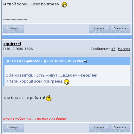
И твой хорош! Всех пригреем.
--------------------
squirrrel
10.12.2006, 16:26
Сообщение
#6
|
Наверх
QUOTE(SteP-plus-SteP @ Dec 10 2006, 05:25 PM)
Оба нравятся. Пусть живут......вдвоём - веселее!
И твой хорош! Всех пригреем.
три брата...акробата!
--------------------
кто не любил тот и не жил и не дышал