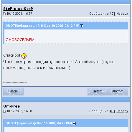
SteP-plus-SteP
10.12.2006, 16:27
Сообщение
#7
|
Наверх
QUOTE(обалдевший @ Dec 10 2006, 04:12 PM)
С НОВОСЕЛЬЕМ!
Спасибо!
Что б по утрам заходил здороваться! А то обижусь! (ходит,
понимашь , только к избранным.....)
--------------------
Um-Free
10.12.2006, 16:30
Сообщение
#8
|
Наверх
QUOTE(squirrrel @ Dec 10 2006, 04:26 PM)