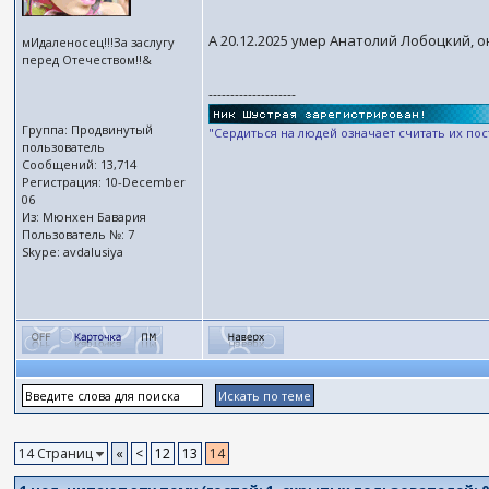
А 20.12.2025 умер Анатолий Лобоцкий, о
мИдаленосец!!!За заслугу
перед Отечеством!!&
--------------------
Группа: Продвинутый
"Сердиться на людей означает считать их по
пользователь
Сообщений: 13,714
Регистрация: 10-December
06
Из: Мюнхен Бавария
Пользователь №: 7
Skype: avdalusiya
14 Страниц
«
<
12
13
14