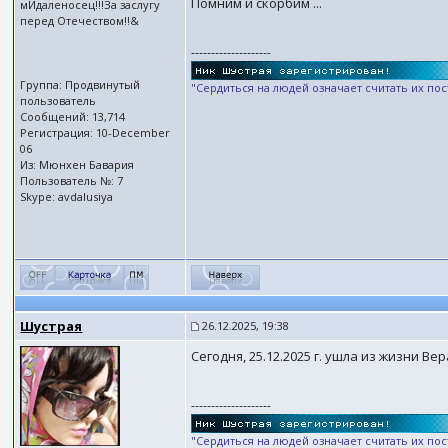
Помним и скорбим ...
мИдаленосец!!!За заслугу
перед Отечеством!!&
--------------------
Группа: Продвинутый
"Сердиться на людей означает считать их по
пользователь
Сообщений: 13,714
Регистрация: 10-December
06
Из: Мюнхен Бавария
Пользователь №: 7
Skype: avdalusiya
Шустрая
26.12.2025, 19:38
Сегодня, 25.12.2025 г. ушла из жизни Ве
--------------------
"Сердиться на людей означает считать их по