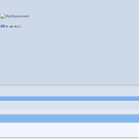
.
I в. до н.э.)