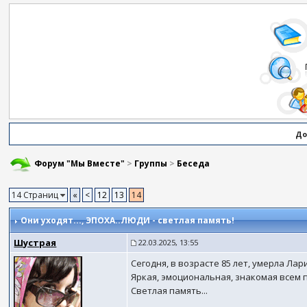
До
Форум "Мы Вместе"
>
Группы
>
Беседа
14 Страниц
«
<
12
13
14
Они уходят...
, ЭПОХА..ЛЮДИ - светлая память!
Шустрая
22.03.2025, 13:55
Сегодня, в возрасте 85 лет, умерла Лар
Яркая, эмоциональная, знакомая всем п
Светлая память...