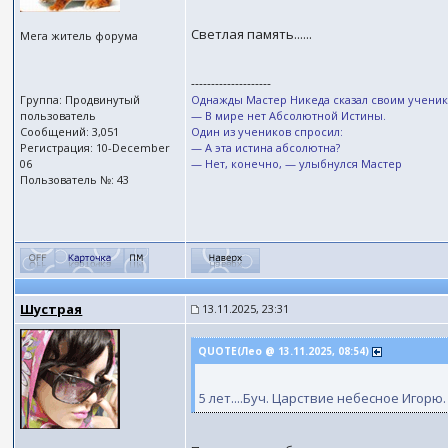
Светлая память......
Мега житель форума
--------------------
Группа: Продвинутый
Однажды Мастер Никеда сказал своим ученик
пользователь
— В мире нет Абсолютной Истины.
Сообщений: 3,051
Один из учеников спросил:
Регистрация: 10-December
— А эта истина абсолютна?
06
— Нет, конечно, — улыбнулся Мастер
Пользователь №: 43
Шустрая
13.11.2025, 23:31
QUOTE(Лео @ 13.11.2025, 08:54)
5 лет....Буч. Царствие небесное Игорю.