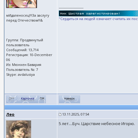
--------------------
мИдаленосец!!!За заслугу
"Сердиться на людей означает считать их по
перед Отечеством!!&
Группа: Продвинутый
пользователь
Сообщений: 13,714
Регистрация: 10-December
06
Из: Мюнхен Бавария
Пользователь №: 7
Skype: avdalusiya
Лео
13.11.2025, 07:54
5 лет....Буч. Царствие небесное Игорю.