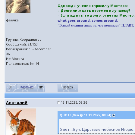
--------------------
Однажды ученик спросил у Мастера:
– Долго ли ждать перемен к лучшему?
– Если ждать, то долго, ответил Мастер
феечка
what goes around, comes around.
"Всякий слышит лишь то, что понимает" ПЛАВТ, (II
Группа: Координатор
Сообщений: 21,153
Регистрация: 10-December
06
Из: Москва
Пользователь №: 14
Анатолий
13.11.2025, 08:36
QUOTE(Лео @ 13.11.2025, 08:54)
5 лет....Буч. Царствие небесное Игорю.