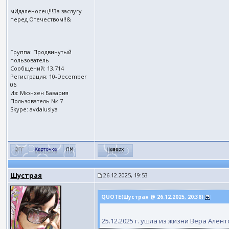
мИдаленосец!!!За заслугу
перед Отечеством!!&
Группа: Продвинутый
пользователь
Сообщений: 13,714
Регистрация: 10-December
06
Из: Мюнхен Бавария
Пользователь №: 7
Skype: avdalusiya
Шустрая
26.12.2025, 19:53
QUOTE(Шустрая @ 26.12.2025, 20:38)
25.12.2025 г. ушла из жизни Вера Ален