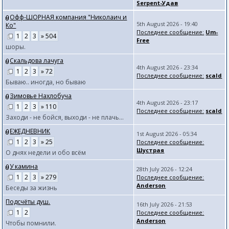
Serpent-Удав
Офф-ШОРНАЯ компания "Николаич и
5th August 2026 - 19:40
Ко"
Последнее сообщение:
Um-
1
2
3
» 504
Free
шоры.
Скальдова лачуга
4th August 2026 - 23:34
1
2
3
» 72
Последнее сообщение:
scald
Бываю.. иногда, но бываю
Зимовье Нахлобуча
4th August 2026 - 23:17
1
2
3
» 110
Последнее сообщение:
scald
Заходи - не бойся, выходи - не плачь...
ЕЖЕДНЕВНИК
1st August 2026 - 05:34
1
2
3
» 25
Последнее сообщение:
Шустрая
О днях недели и обо всём
У камина
28th July 2026 - 12:24
1
2
3
» 279
Последнее сообщение:
Anderson
Беседы за жизнь
Подсчёты душ.
16th July 2026 - 21:53
1
2
Последнее сообщение:
Anderson
Чтобы помнили.