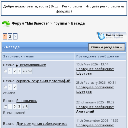
Добро пожаловать, гость
(
Вход
|
Регистрация
|
Что даёт регистрация на
форуме?
)
Форум "Мы Вместе"
>
Группы
>
Беседа
1
2
>
Беседа
Опции раздела
Заголовок темы
Последнее сообщение
10th May 2026 - 13:14
Важно:
Поздравляльня!
Последнее сообщение:
1
2
3
» 269
Шустрая
Важно:
сервисы сохрания фотографий
28th February 2026 - 00:31
1
2
Последнее сообщение:
Шустрая
ссылки
Важно:
Я - новичок.
22nd January 2025 - 18:32
1
2
3
» 6
Последнее сообщение:
Анатолий
Всем привет!
11th December 2006 - 15:39
Важно:
Дни рождения собеседников
Последнее сообщение: