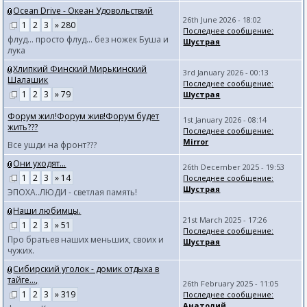
Ocean Drive - Океан Удовольствий
26th June 2026 - 18:02
1
2
3
» 280
Последнее сообщение:
флуд... просто флуд... без ножек Буша и
Шустрая
лука
Хлипкий Финский Мирькинский
3rd January 2026 - 00:13
Шалашик
Последнее сообщение:
1
2
3
» 79
Шустрая
Форум жил!Форум жив!Форум будет
1st January 2026 - 08:14
жить???
Последнее сообщение:
Mirror
Все ушди на фронт???
Они уходят...
26th December 2025 - 19:53
1
2
3
» 14
Последнее сообщение:
Шустрая
ЭПОХА..ЛЮДИ - светлая память!
Наши любимцы.
21st March 2025 - 17:26
1
2
3
» 51
Последнее сообщение:
Про братьев наших меньших, своих и
Шустрая
чужих.
Сибирский уголок - домик отдыха в
тайге...,
26th February 2025 - 11:05
1
2
3
» 319
Последнее сообщение:
Анатолий