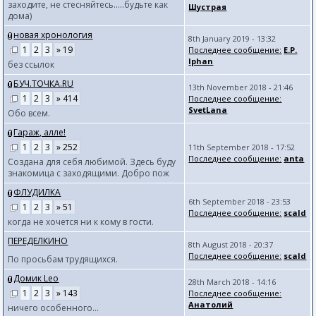
заходите, не стесняйтесь.....будьте как
Шустрая
дома)
новая хронология
8th January 2019 - 13:32
1
2
3
» 19
Последнее сообщение:
E.P.
Iphan
без ссылок
БУЧ.ТОЧКА.RU
13th November 2018 - 21:46
1
2
3
» 414
Последнее сообщение:
SvetLana
Обо всем.
Гараж, алле!
1
2
3
» 252
11th September 2018 - 17:52
Последнее сообщение:
anta
Создана для себя любимой. Здесь буду
знакомица с заходящими. Добро пож
ФЛУДИЛКА
6th September 2018 - 23:53
1
2
3
» 51
Последнее сообщение:
scald
когда не хочется ни к кому в гости.
ПЕРЕДЕЛКИНО
8th August 2018 - 20:37
Последнее сообщение:
scald
По просьбам трудящихся.
Домик Leo
28th March 2018 - 14:16
1
2
3
» 143
Последнее сообщение:
Анатолий
ничего особенного...