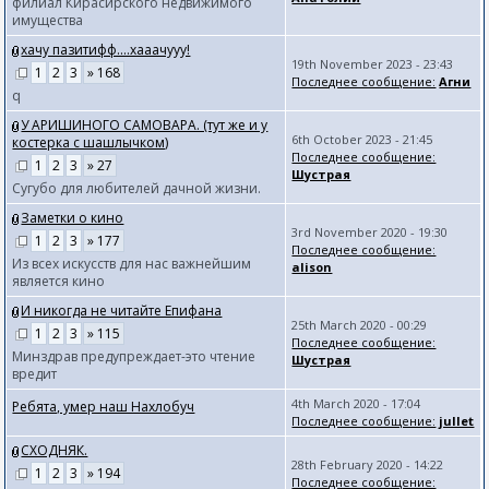
филиал Кирасирского недвижимого
имущества
хачу пазитифф....хааачууу!
19th November 2023 - 23:43
1
2
3
» 168
Последнее сообщение:
Агни
q
У АРИШИНОГО САМОВАРА. (тут же и у
6th October 2023 - 21:45
костерка с шашлычком)
Последнее сообщение:
1
2
3
» 27
Шустрая
Сугубо для любителей дачной жизни.
Заметки о кино
3rd November 2020 - 19:30
1
2
3
» 177
Последнее сообщение:
Из всех искусств для нас важнейшим
alison
является кино
И никогда не читайте Епифана
25th March 2020 - 00:29
1
2
3
» 115
Последнее сообщение:
Минздрав предупреждает-это чтение
Шустрая
вредит
4th March 2020 - 17:04
Ребята, умер наш Нахлобуч
Последнее сообщение:
jullet
СХОДНЯК.
28th February 2020 - 14:22
1
2
3
» 194
Последнее сообщение: