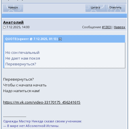
Анатолий
7.12.2025, 14:00
Сообщение
#1303
|
Наверх
QUOTE(sqwerr @ 7.12.2025, 01:13)
Но сон печальный
Не дает нам покоя
Перевернуться?
Перевернуться?
Чтобы с начала начать
Надо напиться нам!
https://m.vk.com/video-33170175_456241615
--------------------
Однажды Мастер Никеда сказал своим ученикам:
— В мире нет Абсолютной Истины.