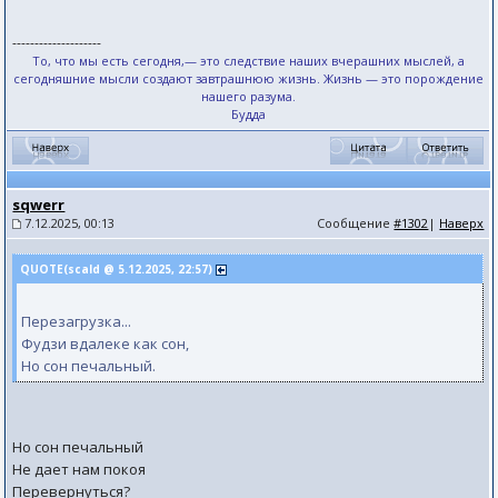
--------------------
То, что мы есть сегодня,— это следствие наших вчерашних мыслей, а
сегодняшние мысли создают завтрашнюю жизнь. Жизнь — это порождение
нашего разума.
Будда
sqwerr
7.12.2025, 00:13
Сообщение
#1302
|
Наверх
QUOTE(scald @ 5.12.2025, 22:57)
Перезагрузка...
Фудзи вдалеке как сон,
Но сон печальный.
Но сон печальный
Не дает нам покоя
Перевернуться?