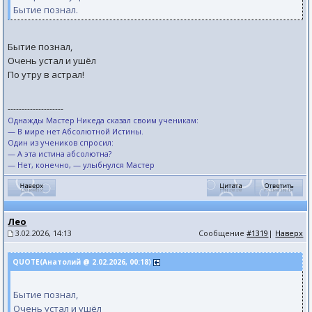
Бытие познал.
Бытие познал,
Очень устал и ушёл
По утру в астрал!
--------------------
Однажды Мастер Никеда сказал своим ученикам:
— В мире нет Абсолютной Истины.
Один из учеников спросил:
— А эта истина абсолютна?
— Нет, конечно, — улыбнулся Мастер
Лео
3.02.2026, 14:13
Сообщение
#1319
|
Наверх
QUOTE(Анатолий @ 2.02.2026, 00:18)
Бытие познал,
Очень устал и ушёл