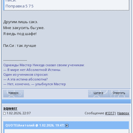
ПиСи:
Поправка 5 7 5
Другим лишь сакэ.
Мне закусить бы уже.
Я ведь под шафе!
Пи.Си : так лучше
--------------------
Однажды Мастер Никеда сказал своим ученикам:
— В мире нет Абсолютной Истины.
Один из учеников спросил:
— А эта истина абсолютна?
— Нет, конечно, — улыбнулся Мастер
sqwerr
1.02.2026, 22:07
Сообщение
#1317
|
Наверх
QUOTE(Анатолий @ 1.02.2026, 19:47)