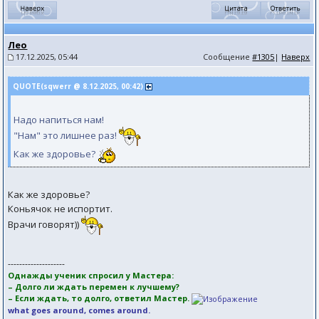
Лео
17.12.2025, 05:44
Сообщение
#1305
|
Наверх
QUOTE(sqwerr @ 8.12.2025, 00:42)
Надо напиться нам!
"Нам" это лишнее раз!
Как же здоровье?
Как же здоровье?
Коньячок не испортит.
Врачи говорят))
--------------------
Однажды ученик спросил у Мастера:
– Долго ли ждать перемен к лучшему?
– Если ждать, то долго, ответил Мастер.
what goes around, comes around.