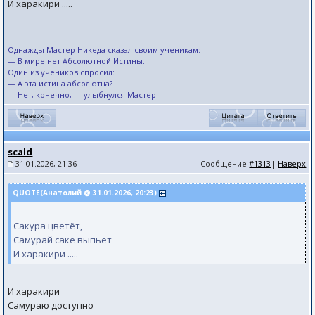
И харакири .....
--------------------
Однажды Мастер Никеда сказал своим ученикам:
— В мире нет Абсолютной Истины.
Один из учеников спросил:
— А эта истина абсолютна?
— Нет, конечно, — улыбнулся Мастер
scald
31.01.2026, 21:36
Сообщение
#1313
|
Наверх
QUOTE(Анатолий @ 31.01.2026, 20:23)
Сакура цветёт,
Самурай саке выпьет
И харакири .....
И харакири
Самураю доступно