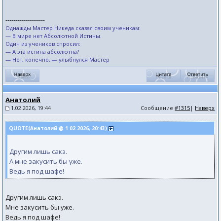
--------------------
Однажды Мастер Никеда сказал своим ученикам:
— В мире нет Абсолютной Истины.
Один из учеников спросил:
— А эта истина абсолютна?
— Нет, конечно, — улыбнулся Мастер
Анатолий
1.02.2026, 19:44
Сообщение
#1315
|
Наверх
QUOTE(Анатолий @ 1.02.2026, 20:43)
Другим лишь сакэ.
А мне закусить бы уже.
Ведь я под шафе!
Другим лишь сакэ.
Мне закусить бы уже.
Ведь я под шафе!