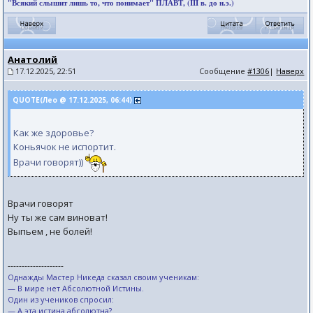
"Всякий слышит лишь то, что понимает" ПЛАВТ, (III в. до н.э.)
Анатолий
17.12.2025, 22:51
Сообщение
#1306
|
Наверх
QUOTE(Лео @ 17.12.2025, 06:44)
Как же здоровье?
Коньячок не испортит.
Врачи говорят))
Врачи говорят
Ну ты же сам виноват!
Выпьем , не болей!
--------------------
Однажды Мастер Никеда сказал своим ученикам:
— В мире нет Абсолютной Истины.
Один из учеников спросил:
— А эта истина абсолютна?