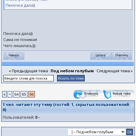
Пеночка дала))
Пеночка дала))
Сама не понимая
Чего лишилась)))
« Предыдущая тема
·
Под небом голубым
·
Следующая тема »
«
<
64
65
66
1 чел. читают эту тему (гостей:
1
, скрытых пользователей:
0
)
Пользователей:
0 -