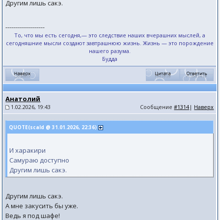
Другим лишь сакэ.
--------------------
То, что мы есть сегодня,— это следствие наших вчерашних мыслей, а
сегодняшние мысли создают завтрашнюю жизнь. Жизнь — это порождение
нашего разума.
Будда
Анатолий
1.02.2026, 19:43
Сообщение
#1314
|
Наверх
QUOTE(scald @ 31.01.2026, 22:36)
И харакири
Самураю доступно
Другим лишь сакэ.
Другим лишь сакэ.
А мне закусить бы уже.
Ведь я под шафе!