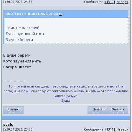
30.01.2026, 23:35
Сообщение
#1310
|
Наверх
QUOTE(scald @ 30.01.2026, 23:26)
Ночь не растеряй
Луны одинокой свет
В душе береги
В душе береги
Кото звучания нить
Сакура цветет
--------------------
То, что мы есть сегодня,— это следствие наших вчерашних мыслей, а
сегодняшние мысли создают завтрашнюю жизнь. Жизнь — это порождение
нашего разума.
Будда
scald
30.01.2026, 23:36
Сообщение
#1311
|
Наверх