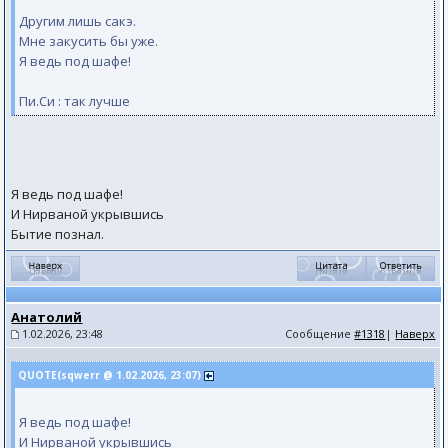
Другим лишь сакэ.
Мне закусить бы уже.
Я ведь под шафе!
Пи.Си : так лучше
Я ведь под шафе!
И Нирваной укрывшись
Бытие познал.
Анатолий
1.02.2026, 23:48
Сообщение
#1318
|
Наверх
QUOTE(sqwerr @ 1.02.2026, 23:07)
Я ведь под шафе!
И Нирваной укрывшись