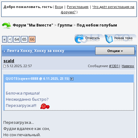
Добро пожаловать, гость
(
Вход
|
Регистрация
|
Что даёт регистрация на
форуме?
)
Форум "Мы Вместе"
>
Группы
>
Под небом голубым
«
<
64
65
66
Лента Хокку
, Хокку за хокку
Опции
scald
5.12.2025, 22:57
Сообщение
#1301
|
Наверх
QUOTE(sqwerr8888 @ 6.11.2025, 23:15)
Белочка пришла!
Неожиданно быстро?
Перезагрузка!!!
Перезагрузка...
Фудзи вдалеке как сон,
Но сон печальный.