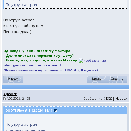
По утру в астрал!
По утру в астрал!
классную забаву нам
Пеночка дала))
--------------------
Однажды ученик спросил у Мастера:
– Долго ли ждать перемен к лучшему?
– Если ждать, то долго, ответил Мастер.
what goes around, comes around.
"Всякий слышит лишь то, что понимает" ПЛАВТ, (III в. до н.э.)
sqwerr
4.02.2026, 21:08
Сообщение
#1320
|
Наверх
QUOTE(Лео @ 3.02.2026, 14:13)
По утру в астрал!
классную забаву нам