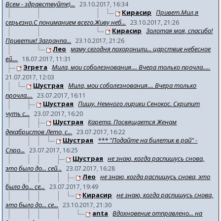
Всем - здравствуйте)...
23.10.2017, 16:34
Кирасир
Привет.Мил,я
серьезно.С пониманием всего.Живу неб...
23.10.2017, 21:26
Кирасир
Золотая моя, спасибо!
Приветик! Загранпа...
23.10.2017, 21:26
Лео
маму сегодня похоронили... царствие небесное
ей....
18.07.2017, 11:31
Эгрета
Мила, мои соболезнования.... Вчера только прочла.....
21.07.2017, 12:03
Шустрая
Мила, мои соболезнования.... Вчера только
прочла....
23.07.2017, 16:11
Шустрая
Пишу. Немного лирики Сенокос. Скрипит
чуть с...
23.07.2017, 16:20
Шустрая
Карета. Посвящается Женам
декабристов Лето, с...
23.07.2017, 16:22
Шустрая
*** "Подайте на билетик в рай" -
Спро...
23.07.2017, 16:25
Шустрая
не знаю, когда распишусь снова,
это было до... сей...
23.07.2017, 16:28
Лео
не знаю, когда распишусь снова, это
было до... се...
23.07.2017, 19:49
Кирасир
не знаю, когда распишусь снова,
это было до... се...
23.10.2017, 21:30
anta
Вдохновение отправлено... на