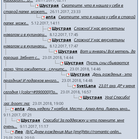
наоборот... :D...
26.11.2017, 02:11
Шустрая
Смотрите, что я нашла у себя в
старой папке, может...
26.11.2017, 23:33
anta
Смотрите, что я нашла у себя в старой
папке, може...
5.12.2017, 14:11
Шустрая
Сложно! У нас вкуснятины
навалом и в кулинари...
8.12.2017, 17:45
Шустрая
Сложно! У нас вкуснятины
навалом и в кулинари...
8.12.2017, 17:47
Шустрая
Вот и январь! Всё метель, да
пороша, Зябнет с...
23.01.2018, 14:44
Шустрая
Пусть сны сбываются
легко, Что ожидается - случитс...
23.01.2018, 14:46
Шустрая
День рожденья - это
праздник! И подарков много...
23.01.2018, 14:48
SvetLana
23.01 аха, ДР у меня
сегодня ) [color=#990000]По...
23.01.2018, 16:57
Шустрая
Ура! Спасибо!
:aa: :boom: :na:
23.01.2018, 19:00
anta
День недели 7 ноября. Место - Алма-Ата. Ливень мно...
9.11.2017, 07:21
Шустрая
Спасибо! За поддержку и что помните, мне
очень...
9.11.2017, 11:17
Лео
[b]С Днем рождения,Мил [img]http://romantic-onlin...
23.01.2018, 20:10