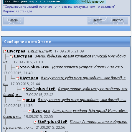
"Сердиться на людей означает считать их поступки чем-то важным".
Карлос Кастанеда
Сообщения в этой теме
Шустрая
ЕЖЕДНЕВНИК
17.09.2015, 21:09
Шустрая
Злыми буднями время катится И пускай мне удача
не ...
17.09.2015, 21:10
SteP-plus-SteP
[quote name='Шустрая' date='17.09.2015...
17.09.2015, 21:40
Шустрая
Я хочу топик, куда могу приходить, как домой, я
в...
17.09.2015, 21:44
SteP-plus-SteP
Я хочу топик, куда могу приходить, как
домой, я ...
17.09.2015, 22:42
anta
Я хочу топик, куда могу приходить, как домой, я ...
19.09.2015, 14:36
Шустрая
А ты разве уходила, Шустрик? И ты здесь
была и м...
19.09.2015, 22:55
SteP-plus-SteP
Пасип, Антинь, ... это и образно
и реально... поч...
21.09.2015, 22:56