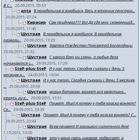
В С...
20.09.2015, 05:53
anta
В понедельник я влюбился, Весь я вторник простра...
20.09.2015, 07:24
Кирасир
Сам придумал??? Во! Да где мне, скоммунизд...
20.09.2015, 11:45
Шустрая
В понедельник я влюбился, В понедельник
развели...
20.09.2015, 13:20
Шустрая
Завтра Рождество Пресвятой Богородицы
20.09.2015, 21:32
Шустрая
С какого боку ни глянь, а любые дела
начинаются с...
29.09.2015, 17:29
SteP-plus-SteP
И у нас тепло. Сегодня съехали с дачи. 5
месяцев н...
24.09.2015, 19:04
Шустрая
И у нас тепло. Сегодня съехали с дачи. 5 месяцев
...
25.09.2015, 23:59
Шустрая
крашу батарею, воняет вся квартира...
решусь ли к...
29.09.2015, 15:51
SteP-plus-SteP
Привет, Мил! А почему у тебя краска воняет?
Се...
29.09.2015, 23:35
Шустрая
Привет, Мил! А почему у тебя краска воняет? С...
29.09.2015, 23:43
Шустрая
Всем привет! И хорошего солнечного дня!
1.10.2015, 10:00
Шустрая
это у меня связь никакая, подвисает, а