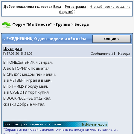
Добро пожаловать, гость
(
Вход
|
Регистрация
|
Что даёт регистрация на
форуме?
)
Форум "Мы Вместе"
>
Группы
>
Беседа
ЕЖЕДНЕВНИК
, О днях недели и обо всём
Опции
Шустрая
17.09.2015, 21:09
Сообщение
#1
|
Наверх
В ПОНЕДЕЛЬНИК я стирал,
А во ВТОРНИК подметал
В СРЕДУ с медом пек калач,
а в ЧЕТВЕРГ играл я в мяч,
В ПЯТНИЦУ посуду мыл,
а в СУББОТУ торт купил
В ВОСКРЕСЕНЬЕ отдыхал,
сказки добрые читал.
--------------------
"Сердиться на людей означает считать их поступки чем-то важным".