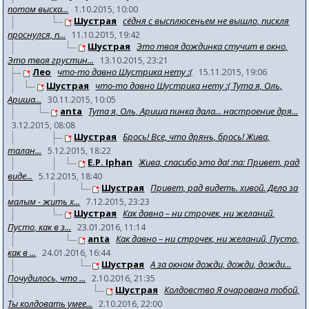
потом выска...
1.10.2015, 10:00
Шустрая
сёдня с высплюсеньем не вышло, пискля
проснулся, п...
11.10.2015, 19:42
Шустрая
Это твоя дождинка стучит в окно,
Это твоя грустин...
13.10.2015, 23:21
Лео
что-то давно Шустрика нету :(
15.11.2015, 19:06
Шустрая
что-то давно Шустрика нету :( Тута я, Оль,
Ариша...
30.11.2015, 10:05
anta
Тута я, Оль, Ариша пинка дала... настроение дря...
3.12.2015, 08:08
Шустрая
Брось! Все, что дрянь, брось! Жива,
талан...
5.12.2015, 18:22
E.P. Iphan
Жива, спасибо,это да! :na: Привет, рад
виде...
5.12.2015, 18:40
Шустрая
Привет, рад видеть. хивой. Дело за
малым - жить х...
7.12.2015, 23:23
Шустрая
Как давно – ни строчек, ни желаний,
Пусто, как в з...
23.01.2016, 11:14
anta
Как давно – ни строчек, ни желаний, Пусто,
как в ...
24.01.2016, 16:44
Шустрая
А за окном дожди, дожди, дожди...
Почудилось, что ...
2.10.2016, 21:35
Шустрая
Колдовство Я очарована тобой,
Ты колдовать умее...
2.10.2016, 22:00