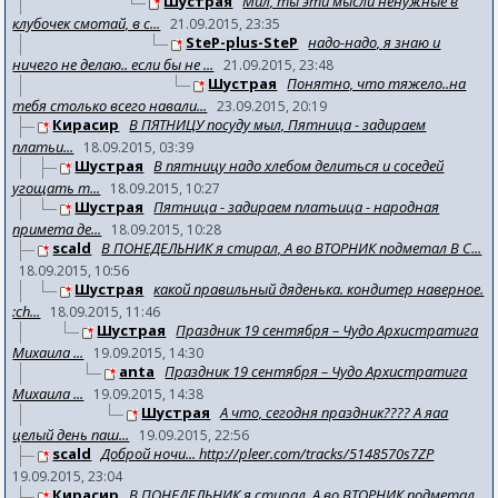
Шустрая
Мил, ты эти мысли ненужные в
клубочек смотай, в с...
21.09.2015, 23:35
SteP-plus-SteP
надо-надо, я знаю и
ничего не делаю.. если бы не ...
21.09.2015, 23:48
Шустрая
Понятно, что тяжело..на
тебя столько всего навали...
23.09.2015, 20:19
Кирасир
В ПЯТНИЦУ посуду мыл, Пятница - задираем
платьи...
18.09.2015, 03:39
Шустрая
В пятницу надо хлебом делиться и соседей
угощать т...
18.09.2015, 10:27
Шустрая
Пятница - задираем платьица - народная
примета де...
18.09.2015, 10:28
scald
В ПОНЕДЕЛЬНИК я стирал, А во ВТОРНИК подметал В С...
18.09.2015, 10:56
Шустрая
какой правильный дяденька. кондитер наверное.
:ch...
18.09.2015, 11:46
Шустрая
Праздник 19 сентября – Чудо Архистратига
Михаила ...
19.09.2015, 14:30
anta
Праздник 19 сентября – Чудо Архистратига
Михаила ...
19.09.2015, 14:38
Шустрая
А что, сегодня праздник???? А яаа
целый день паш...
19.09.2015, 22:56
scald
Доброй ночи... http://pleer.com/tracks/5148570s7ZP
19.09.2015, 23:04
Кирасир
В ПОНЕДЕЛЬНИК я стирал, А во ВТОРНИК подметал