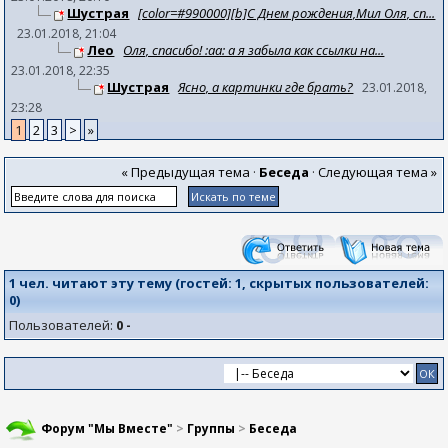
Шустрая
[color=#990000][b]С Днем рождения,Мил Оля, сп...
23.01.2018, 21:04
Лео
Оля, спасибо! :aa: а я забыла как ссылки на...
23.01.2018, 22:35
Шустрая
Ясно, а картинки где брать?
23.01.2018,
23:28
1
2
3
>
»
« Предыдущая тема
·
Беседа
·
Следующая тема »
1 чел. читают эту тему (гостей:
1
, скрытых пользователей:
0
)
Пользователей:
0 -
Форум "Мы Вместе"
>
Группы
>
Беседа