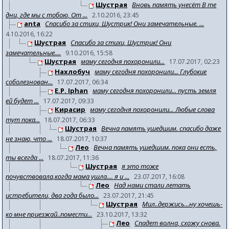
Шустрая
Вновь память унесёт В те
дни, где мы с тобою, От ...
2.10.2016, 23:45
anta
Спасибо за стихи, Шустрик! Они замечательные. ...
4.10.2016, 16:22
Шустрая
Спасибо за стихи, Шустрик! Они
замечательные....
9.10.2016, 15:58
Шустрая
маму сегодня похоронили...
17.07.2017, 02:23
Нахлобуч
маму сегодня похоронили... Глубокие
соболезнован...
17.07.2017, 06:34
E.P. Iphan
маму сегодня похоронили... пусть земля
ей будет ...
17.07.2017, 09:33
Кирасир
маму сегодня похоронили... Любые слова
тут пока...
18.07.2017, 06:33
Шустрая
Вечна память ушедшим. спасибо даже
не знаю, что ...
18.07.2017, 10:37
Лео
Вечна память ушедшим. пока они есть,
ты всегда ...
18.07.2017, 11:36
Шустрая
я это тоже
почувствовала,когда мама ушла.... я и ...
23.07.2017, 16:08
Лео
Над нами стали летать
истребители, два года было...
23.07.2017, 21:45
Шустрая
Мил..держись...ну хочешь-
ко мне приезжай..помести...
23.10.2017, 13:32
Лео
Спадет волна, схожу снова.