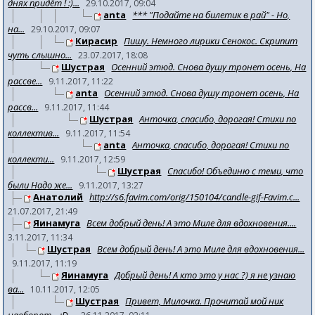
днях придёт ! :)...
29.10.2017, 09:04
anta
*** "Подайте на билетик в рай" - Но,
на...
29.10.2017, 09:07
Кирасир
Пишу. Немного лирики Сенокос. Скрипит
чуть слышно...
23.07.2017, 18:08
Шустрая
Осенний этюд. Снова душу тронет осень, На
рассве...
9.11.2017, 11:22
anta
Осенний этюд. Снова душу тронет осень, На
рассв...
9.11.2017, 11:44
Шустрая
Анточка, спасибо, дорогая! Стихи по
коллектив...
9.11.2017, 11:54
anta
Анточка, спасибо, дорогая! Стихи по
коллекти...
9.11.2017, 12:59
Шустрая
Спасибо! Объединю с теми, что
были Надо же...
9.11.2017, 13:27
Анатолий
http://s6.favim.com/orig/150104/candle-gif-Favim.c...
21.07.2017, 21:49
Яинамуга
Всем добрый день! А это Миле для вдохновения....
3.11.2017, 11:34
Шустрая
Всем добрый день! А это Миле для вдохновения...
9.11.2017, 11:19
Яинамуга
Добрый день! А кто это у нас ?) я не узнаю
ва...
10.11.2017, 12:05
Шустрая
Привет, Милочка. Прочитай мой ник