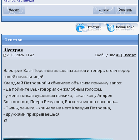
Карлос Кастанеда
Ответов
Шустрая
29.05.2026, 11:42
Сообщение
#2
|
Наверх
Электрик Вася Перстнёв вышел из запоя и теперь стоял перед
своей начальницей .
Клавдией Петровной и сбивчиво объяснял причину запоя:
- Да поймите Вы, - говорил он жалобным голосом,
- у меня тонкая душевная психика, такая как у Андрея
Болконского, Пьера Безухова, Раскольникова наконец....
- Пьянь, ханыга, - кричала на него Клавдия Петровна,
- дружками прикрываешься.
©
--------------------