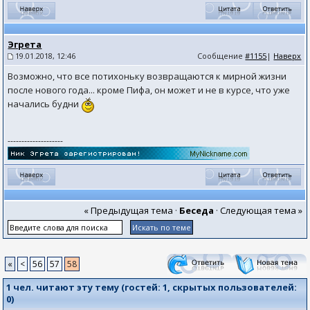
Эгрета
19.01.2018, 12:46
Сообщение
#1155
|
Наверх
Возможно, что все потихоньку возвращаются к мирной жизни
после нового года... кроме Пифа, он может и не в курсе, что уже
начались будни
--------------------
« Предыдущая тема
·
Беседа
·
Следующая тема »
«
<
56
57
58
1 чел. читают эту тему (гостей:
1
, скрытых пользователей:
0
)