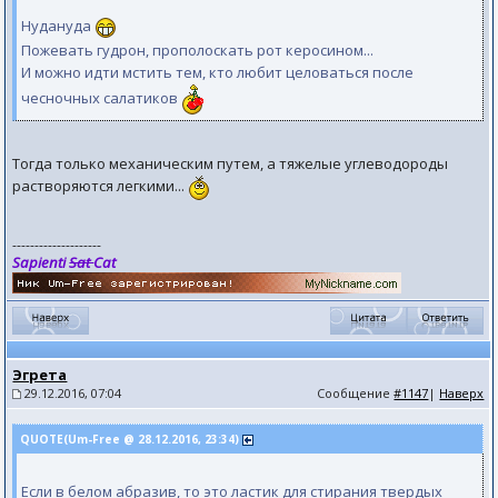
Нудануда
Пожевать гудрон, прополоскать рот керосином...
И можно идти мстить тем, кто любит целоваться после
чесночных салатиков
Тогда только механическим путем, а тяжелые углеводороды
растворяются легкими...
--------------------
Sapienti
Sat
Cat
Эгрета
29.12.2016, 07:04
Сообщение
#1147
|
Наверх
QUOTE(Um-Free @ 28.12.2016, 23:34)
Если в белом абразив, то это ластик для стирания твердых