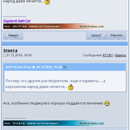
народ даже лечится...
--------------------
Sapienti
Sat
Cat
Эгрета
31.12.2016, 14:36
Сообщение
#1150
|
Наверх
QUOTE(Um-Free @ 29.12.2016, 15:42)
Потому что другие растворители , еще и ядовиты..., а
керосином народ даже лечится...
Ага, особенно педикулез хорошо поддается лечению
--------------------