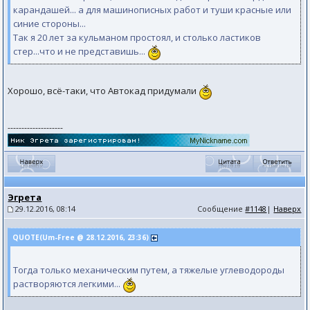
карандашей... а для машинописных работ и туши красные или
синие стороны...
Так я 20 лет за кульманом простоял, и столько ластиков
стер...что и не представишь...
Хорошо, всё-таки, что Автокад придумали
--------------------
Эгрета
29.12.2016, 08:14
Сообщение
#1148
|
Наверх
QUOTE(Um-Free @ 28.12.2016, 23:36)
Тогда только механическим путем, а тяжелые углеводороды
растворяются легкими...