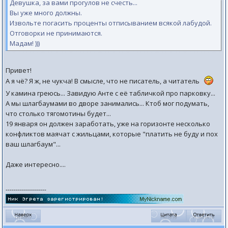
Девушка, за вами прогулов не счесть...
Вы уже много должны.
Извольте погасить проценты отписыванием всякой лабудой.
Отговорки не принимаются.
Мадам! )))
Привет!
А я чё? Я ж, не чукча! В смысле, что не писатель, а читатель
У камина греюсь... Завидую Анте с её табличкой про парковку...
А мы шлагбаумами во дворе занимались... Ктоб мог подумать,
что столько тягомотины будет...
19 января он должен заработать, уже на горизонте несколько
конфликтов маячат с жильцами, которые "платить не буду и пох
ваш шлагбаум"...
Даже интересно....
--------------------