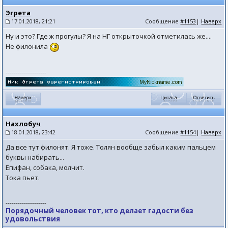
Эгрета
17.01.2018, 21:21
Сообщение
#1153
|
Наверх
Ну и это? Где ж прогулы? Я на НГ открыточкой отметилась же....
Не филонила
--------------------
Нахлобуч
18.01.2018, 23:42
Сообщение
#1154
|
Наверх
Да все тут филонят. Я тоже. Толян вообще забыл каким пальцем
буквы набирать...
Епифан, собака, молчит.
Тока пьет.
--------------------
Порядочный человек тот, кто делает гадости без
удовольствия