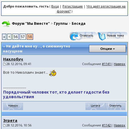
Добро пожаловать, гость
(
Вход
|
Регистрация
|
Что даёт регистрация на
форуме?
)
Форум "Мы Вместе"
>
Группы
>
Беседа
«
<
56
57
58
Не дайте мне ку...
, о сиюминутно
Опции
насущном
Нахлобуч
28.12.2016, 09:41
Сообщение
#1141
|
Наверх
Всё то Николаич знает...
--------------------
Порядочный человек тот, кто делает гадости без
удовольствия
Эгрета
28.12.2016, 10:56
Сообщение
#1142
|
Наверх