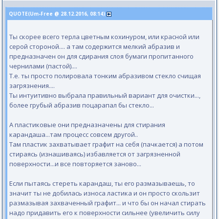
QUOTE(Um-Free @ 28.12.2016, 08:14)
Ты скорее всего терла цветным кохинуром, или красной или
серой стороной.... а там содержится мелкий абразив и
предназначен он для сдирания слоя бумаги пропитанного
чернилами (пастой)....
Т.е. ты просто полировала тонким абразивом стекло счищая
загрязнения....
Ты интуитивно выбрала правильный вариант для очистки...,
более грубый абразив поцарапал бы стекло...
А пластиковые они предназначены для стирания
карандаша...там процесс совсем другой..
Там пластик захватывает графит на себя (пачкается) а потом
стираясь (изнашиваясь) избавляется от загрязненной
поверхности...и все повторяется заново...
Если пытаясь стереть карандаш, ты его размазываешь, то
значит ты не добилась износа ластика и он просто скользит
размазывая захваченный графит... и что бы он начал стирать
надо придавить его к поверхности сильнее (увеличить силу