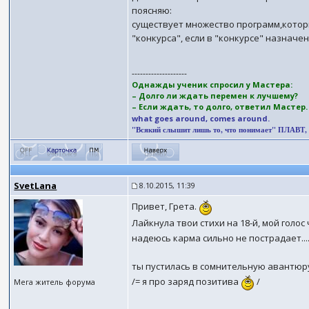
поясняю:
существует множество программ,котор
"конкурса", если в "конкурсе" назнач
--------------------
Однажды ученик спросил у Мастера:
– Долго ли ждать перемен к лучшему?
– Если ждать, то долго, ответил Мастер
what goes around, comes around.
"Всякий слышит лишь то, что понимает" ПЛАВТ, (II
SvetLana
8.10.2015, 11:39
Привет, Грета.
Лайкнула твои стихи на 18-й, мой голос
надеюсь карма сильно не пострадает...
ты пустилась в сомнительную авантюру..
/= я про заряд позитива
/
Мега житель форума