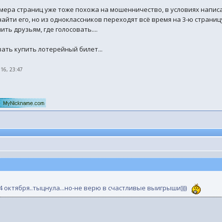
мера страниц уже тоже похожа на мошенничество, в условиях написано
айти его, но из одноклассников переходят всё время на 3-ю страницу
ть друзьям, где голосовать....
азать купить лотерейный билет...
016, 23:47
4 октября..тыцнула...но-не верю в счастливые выигрыши))))