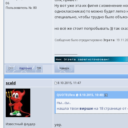
06
Ну вот уже эта их фигня с изменение но
Пользователь №: 80
одноклассниках) то можно будет легко н
специально, чтобы трудно было объясни
но всё же стоит попробывать ))) так ск
Сообщение было отредактировано
Эгрета
: 19.11.2
--------------------
scald
8.10.2015, 11:47
QUOTE(Лео @ 8.10.2015, 10:40)
пы...сы..
нашла твои
вирши
на 18 странице от 
Известный флудер
yep.