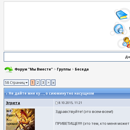
До
Форум "Мы Вместе"
>
Группы
>
Беседа
58 Страниц
1
2
3
>
»
Не дайте мне ку...
, о сиюминутно насущном
Эгрета
8.10.2015, 11:21
Здравствуйте! (это всем-всем!)
ПРИВЕТИЩЕ!!!!! (это тем, кто меня мож