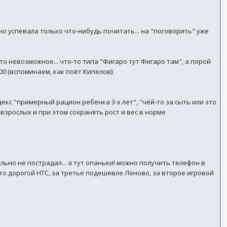
но успевала только что-нибудь почитать... на "поговорить" уже
о-то невозможное... что-то типа "Фигаро тут Фигаро там", а порой
-00 (вспоминаем, как поёт Кипелов):
кс "примерный рацион ребёнка 3-х лет", "чёй-то за сыть или это
взрослых и при этом сохранять рост и вес в норме
ильно не пострадал... а тут опаньки! можно получить телефон в
сто дорогой НТС, за третье подешевле Леново, за второе игровой