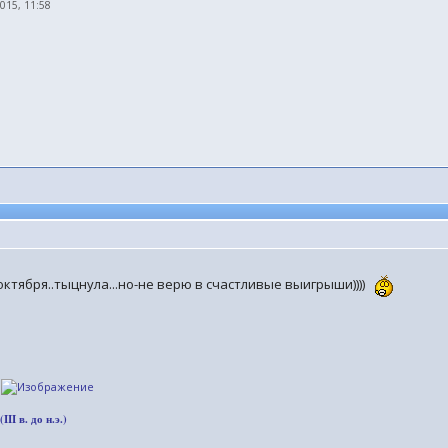
2015, 11:58
октября..тыцнула...но-не верю в счастливые выигрыши))))
.
I в. до н.э.)