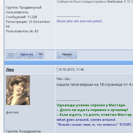
Сообщение было отредактировано
SvetLana
: 8.10.
Группа: Продвинутый
пользователь
--------------------
Сообщений: 11,228
Verum plus uno esse non potest.
Регистрация: 12-December
06
Пользователь №: 83
Лео
8.10.2015, 11:40
пы...сы..
нашла твои вирши на 18 странице от 4 
--------------------
Однажды ученик спросил у Мастера:
– Долго ли ждать перемен к лучшему?
феечка
– Если ждать, то долго, ответил Мастер
what goes around, comes around.
"Всякий слышит лишь то, что понимает" ПЛАВТ, (II
Группа: Координатор