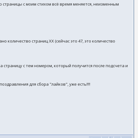
 страницы с моим стихом всё время меняется, неизменным
но количество страниц ХХ (сейчас это 47, это количество
 на страницу с тем номером, который получится после подсчета и
поздравления для сбора "лайков", уже есть!!!!