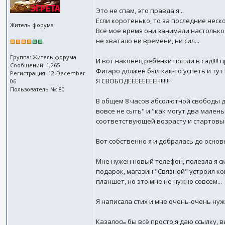
Это не спам, это правда я...
Если коротенько, то за последние неско
Житель форума
Всё мое время они занимали настолько 
не хватало ни времени, ни сил...
Группа: Житель форума
И вот наконец ребёнки пошли в сад!!!! 
Сообщений: 1,265
Фигаро должен был как-то успеть и тут и
Регистрация: 12-December
Я СВОБОДЕЕЕЕЕЕЕЕН!!!!!!
06
Пользователь №: 80
В общем 8 часов абсолютной свободы да
вовсе не сыть" и "как могут два мален
соответствующей возрасту и стартовым 
Вот собственно я и добралась до основ
Мне нужен новый телефон, полезла я смо
подарок, магазин "Связной" устроил ко
планшет, но это мне не нужно совсем...
Я написала стих и мне очень-очень нуж
Казалось бы всё просто,я даю ссылку, в