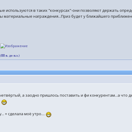
ые используются в таких "конкурсах"-они позволяют держать опред
ены материальные награждения...Приз будет у ближайшего приближен
.
I в. до н.э.)
 четвёртый, а заодно пришлось поставить и фи конкурентам...а что де
.
. + сделала моё утро....