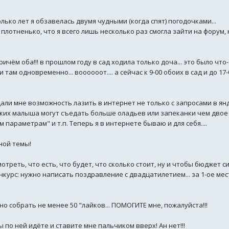
лько лет я обзавелась двумя чудными (когда спят) погодочками...
плотненько, что я всего лишь несколько раз смогла зайти на форум, 
причём оба!!! в прошлом году в сад ходила только доча... это было чт
 там одновременно... воооооот.... а сейчас к 9-00 обоих в сад и до 17
ли мне возможность лазить в интернет не только с запросами в янде
ьких малыша могут съедать больше оладьев или запеканки чем двое 
параметрам" и т.п. Теперь я в интернете бываю и для себя....
ной темы!
треть, что есть, что будет, что сколько стоит, ну и чтобы бюджет с
нкурс: нужно написать поздравление с двадцатилетием... за 1-ое ме
но собрать не менее 50 "лайков... ПОМОГИТЕ мне, пожалуйста!!!
ы по ней идёте и ставите мне пальчиком вверх! Ан нет!!!