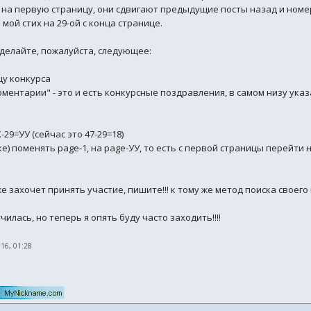
на первую страницу, они сдвигают предыдущие посты назад и номер
 мой стих на 29-ой с конца странице.
сделайте, пожалуйста, следующее:
цу конкурса
ментарии" - это и есть конкурсные поздравления, в самом низу указа
29=УУ (сейчас это 47-29=18)
ке) поменять page-1, на page-УУ, то есть с первой страницы перейти
же захочет принять участие, пишите!!! к тому же метод поиска своего 
чилась, но теперь я опять буду часто заходить!!!!
016, 01:28