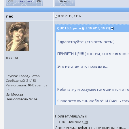
Лео
8.10.2015, 11:32
QUOTE(Эгрета @ 8.10.2015, 10:21)
Здравствуйте! (это всем-всем!)
ПРИВЕТИЩЕ!!!!! (это тем, кто меня мо
феечка
Это не спам, это правда я...
Группа: Координатор
Сообщений: 21,153
Регистрация: 10-December
Ребята, ну и разумеется если кто-то т
06
Из: Москва
Пользователь №: 14
Я вас всех очень люблю!!! И Очень соск
Привет,Машуль)))
ЭЭЭХ...наивная)))))
Даже если...нифига ты не выиграешь...