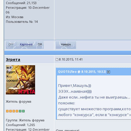
Сообщений: 21,153
Регистрация: 10-December
06
Из: Москва
Пользователь №: 14
Эгрета
8.10.2015, 11:41
QUOTE(Лео @ 8.10.2015, 10:32)
Привет,Машуль)))
ЭЭЭХ...наивная)))))
Даже если...нифига ты не выиграешь...
Житель форума
поясняю:
существует множество программ,кото
любого "конкурса", если в "конкурсе
Группа: Житель форума
Сообщений: 1,265
Регистрация: 12-December
Оля, привет!