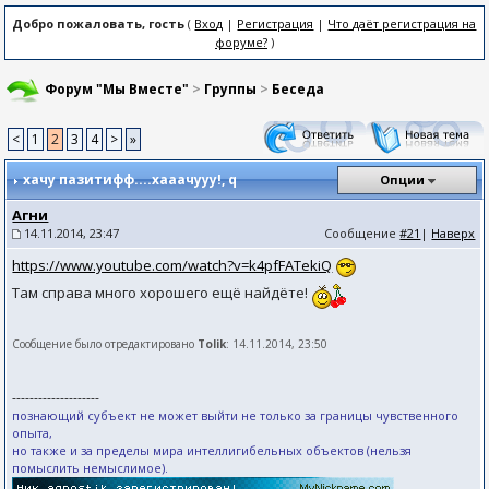
Добро пожаловать, гость
(
Вход
|
Регистрация
|
Что даёт регистрация на
форуме?
)
Форум "Мы Вместе"
>
Группы
>
Беседа
<
1
2
3
4
>
»
хачу пазитифф....хааачууу!
, q
Опции
Агни
14.11.2014, 23:47
Сообщение
#21
|
Наверх
https://www.youtube.com/watch?v=k4pfFATekiQ
Там справа много хорошего ещё найдёте!
Сообщение было отредактировано
Tolik
: 14.11.2014, 23:50
--------------------
познающий субъект не может выйти не только за границы чувственного
опыта,
но также и за пределы мира интеллигибельных объектов (нельзя
помыслить немыслимое).