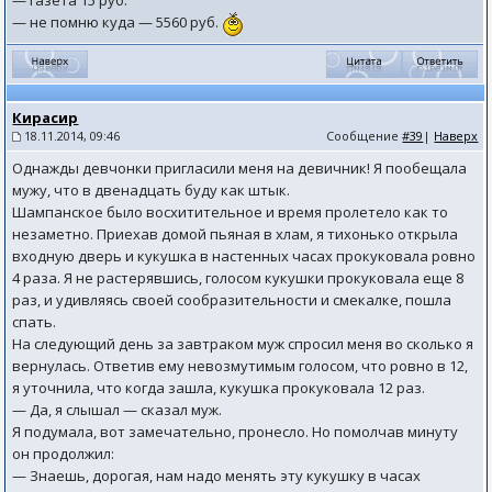
— газета 15 руб.
— не помню куда — 5560 руб.
Кирасир
18.11.2014, 09:46
Сообщение
#39
|
Наверх
Однажды девчонки пригласили меня на девичник! Я пообещала
мужу, что в двенадцать буду как штык.
Шампанское было восхитительное и время пролетело как то
незаметно. Приехав домой пьяная в хлам, я тихонько открыла
входную дверь и кукушка в настенных часах прокуковала ровно
4 раза. Я не растерявшись, голосом кукушки прокуковала еще 8
раз, и удивляясь своей сообразительности и смекалке, пошла
спать.
На следующий день за завтраком муж спросил меня во сколько я
вернулась. Ответив ему невозмутимым голосом, что ровно в 12,
я уточнила, что когда зашла, кукушка прокуковала 12 раз.
— Да, я слышал — сказал муж.
Я подумала, вот замечательно, пронесло. Но помолчав минуту
он продолжил:
— Знаешь, дорогая, нам надо менять эту кукушку в часах