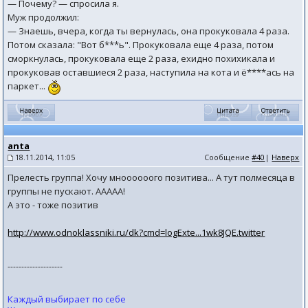
— Почему? — спросила я.
Муж продолжил:
— Знаешь, вчера, когда ты вернулась, она прокуковала 4 раза.
Потом сказала: "Вот б***ь". Прокуковала еще 4 раза, потом
сморкнулась, прокуковала еще 2 раза, ехидно похихикала и
прокуковав оставшиеся 2 раза, наступила на кота и ё****ась на
паркет...
anta
18.11.2014, 11:05
Сообщение
#40
|
Наверх
Прелесть группа! Хочу мноооооого позитива... А тут полмесяца в
группы не пускают. ААААА!
А это - тоже позитив
http://www.odnoklassniki.ru/dk?cmd=logExte...1wk8JQE.twitter
--------------------
Каждый выбирает по себе