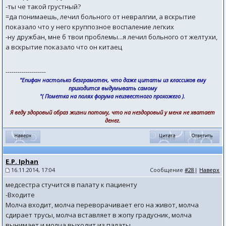
-ты че такой грустный?
=да понимаешь, лечил больного от невралгии, а вскрытие
показало что у него круппозное воспаление легких
-ну дружбан, мне б твои проблемы...я лечил больного от желтухи,
а вскрытие показало что он китаец
--------------------
"Епифан настолько безграмотен, что даже цитаты из классиков ему
приходится выдумывать самому
"( Пометка на полях форума неизвестного прохожего ).
Я веду здоровый образ жизни потому, что на нездоровый у меня не хватает
денег.
E.P. Iphan
16.11.2014, 17:04
Сообщение
#28
|
Наверх
медсестра стучится в палату к пациенту
-Входите
Молча входит, молча переворачивает его на живот, молча
сдирает трусы, молча вставляет в жопу градусник, молча
вынимает и молча выходит из палаты