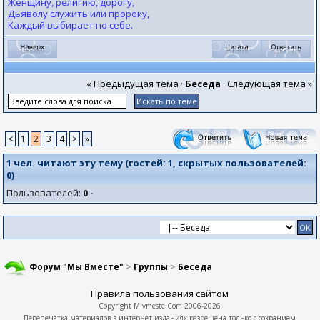
Женщину, религию, дорогу,
Дьяволу служить или пророку,
Каждый выбирает по себе.
« Предыдущая тема
·
Беседа
·
Следующая тема »
<
1
2
3
4
>
»
1 чел. читают эту тему (гостей:
1
, скрытых пользователей:
0
)
Пользователей:
0 -
Форум "Мы Вместе"
>
Группы
>
Беседа
Правила пользования сайтом
Copyright
Mivmeste.Com
2006-2026
Перепечатка материалов в интернет-изданиях разрешена только с сохранием