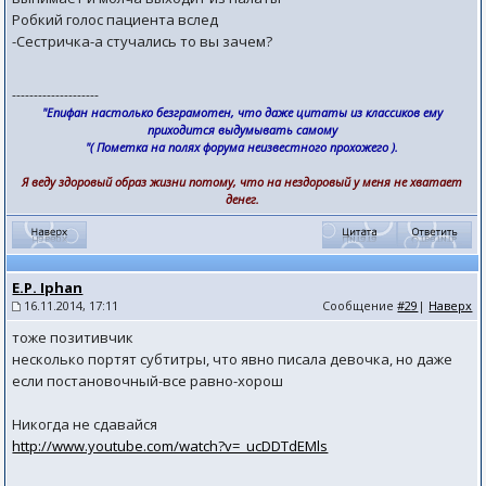
Робкий голос пациента вслед
-Сестричка-а стучались то вы зачем?
--------------------
"Епифан настолько безграмотен, что даже цитаты из классиков ему
приходится выдумывать самому
"( Пометка на полях форума неизвестного прохожего ).
Я веду здоровый образ жизни потому, что на нездоровый у меня не хватает
денег.
E.P. Iphan
16.11.2014, 17:11
Сообщение
#29
|
Наверх
тоже позитивчик
несколько портят субтитры, что явно писала девочка, но даже
если постановочный-все равно-хорош
Никогда не сдавайся
http://www.youtube.com/watch?v=_ucDDTdEMls