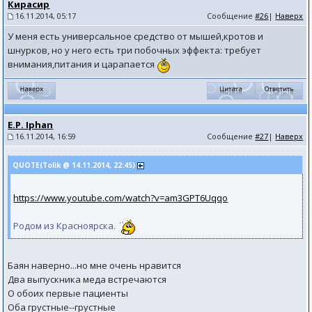
Кирасир
16.11.2014, 05:17
Сообщение
#26
|
Наверх
У меня есть универсальное средство от мышей,кротов и
шнурков, но у него есть три побочных эффекта: требует
внимания,питания и царапается
E.P. Iphan
16.11.2014, 16:59
Сообщение
#27
|
Наверх
QUOTE(Tolik @ 14.11.2014, 22:45)
https://www.youtube.com/watch?v=am3GPT6Uqqo
Родом из Красноярска.
Баян наверно...но мне очень нравится
Два выпускника меда встречаются
О обоих первые пациенты
Оба грустные--грустные