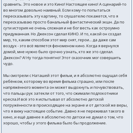
сравнить. Это новое и это Кино! Настоящее кино! А сценарий-то
во многом довольно наивный. Если кому-то попытаться
пересказывать эту картину, то слушателю покажется, что я
пересказываю просто банальный фантастический экшн. Да по
сути история не очень сложная и не бог весть как остроумно
придуманная. Но Джексон сделал КИНО. И то, какой он создал
мир, то, каким способом этот мир снят, герои... да даже сам
воздух - это всё является феноменом кино. Когда я вернулся
домой, мне нужно было срочно узнать, кто же это сделал.
Джексон? А! Ну тогда понятно! Этот сказочник мог совершить
чудо.
Мы смотрели с Наташей этот фильм, и я абсолютно ощущал себя
ребёнком, которому во время фильма страшно, или после
напряжённого момента он может выдохнуть и почувствовать,
что пальцы рук затекли от того, что сжимали подлокотники
кресла.И всё это я испытывал от абсолютно детской
погружённости в происходящее на экране и от детской же веры,
что я вижу настоящее событие. Давно я не переживал такого в
кино, и ещё давнее я абсолютно по детски не думал о том, что
хорошо, чтобы у этого фильма было бы продолжение.