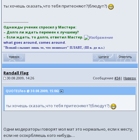
ты хочешь сказать,что тебя притесняют?(блюдут?)
--------------------
Однажды ученик спросил у Мастера:
– Долго ли ждать перемен к лучшему?
– Если ждать, то долго, ответил Мастер.
what goes around, comes around.
"Всякий слышит лишь то, что понимает" ПЛАВТ, (III в. до н.э.)
Randall Flag
30.08.2009, 14:26
Сообщение
#34
|
Наверх
QUOTE(Лео @ 30.08.2009, 15:06)
ты хочешь сказать,что тебя притесняют?(блюдут?)
Одни модераторы говорят мол мат это нормально, если к месту,
если не осокрбляешь кого нибудь…