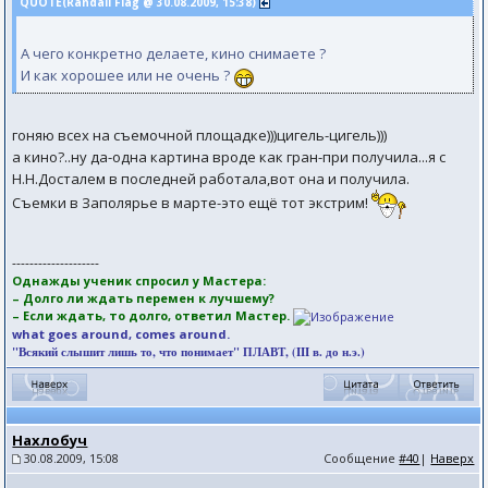
QUOTE(Randall Flag @ 30.08.2009, 15:38)
А чего конкретно делаете, кино снимаете ?
И как хорошее или не очень ?
гоняю всех на съемочной площадке)))цигель-цигель)))
а кино?..ну да-одна картина вроде как гран-при получила...я с
Н.Н.Досталем в последней работала,вот она и получила.
Съемки в Заполярье в марте-это ещё тот экстрим!
--------------------
Однажды ученик спросил у Мастера:
– Долго ли ждать перемен к лучшему?
– Если ждать, то долго, ответил Мастер.
what goes around, comes around.
"Всякий слышит лишь то, что понимает" ПЛАВТ, (III в. до н.э.)
Нахлобуч
30.08.2009, 15:08
Сообщение
#40
|
Наверх