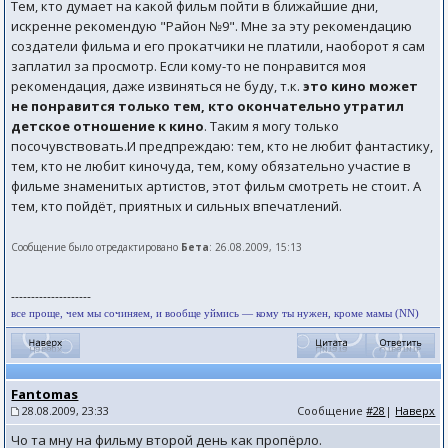
Тем, кто думает на какой фильм пойти в ближайшие дни,
искренне рекомендую "Район №9". Мне за эту рекомендацию
создатели фильма и его прокатчики не платили, наоборот я сам
заплатил за просмотр. Если кому-то не понравится моя
рекомендация, даже извиняться не буду, т.к.
это кино может
не понравится только тем, кто окончательно утратил
детское отношение к кино
. Таким я могу только
посочувствовать.И предпреждаю: тем, кто не любит фантастику,
тем, кто не любит киночуда, тем, кому обязательно участие в
фильме знаменитых артистов, этот фильм смотреть не стоит. А
тем, кто пойдёт, приятных и сильных впечатлений.
Сообщение было отредактировано
Бета
: 26.08.2009, 15:13
--------------------
все проще, чем мы сочиняем, и вообще уймись — кому ты нужен, кроме мамы (NN)
Fantomas
28.08.2009, 23:33
Сообщение
#28
|
Наверх
Чо та мну на фильму второй день как пропёрло.