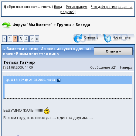
Добро пожаловать, гость
(
Вход
|
Регистрация
|
Что даёт регистрация на
форуме?
)
Форум "Мы Вместе"
>
Группы
>
Беседа
<
1
2
3
4
>
»
Заметки о кино
, Из всех искусств для нас
Опции
важнейшим является кино
Тётька Тэтчер
21.08.2009, 14:09
Сообщение
#21
|
Наверх
QUOTE(40° @ 21.08.2009, 14:03)
БЕЗУМНО ЖАЛЬ !!!!!!!!!
В этом году, как никогда...... один за другим.......
--------------------