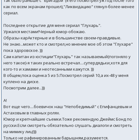
Так было раньше с "Бригадой"(я его посмотрел уж год после того
как по всем экранам прошел),"Ликвидацию" глянул-более-менее
сериал.
Последнее открытие для меня сериал "Глухарь".
Уржался местами!Черный юмор-обожаю.
Образы-харАктерные и в большинстве своем-правдивые.
Не знаю...может кто и смотрел,но мнение мое об этом "Глухаре"
пока здоровское. )))
Сам капитан из юстиции"Глухарь" так называемый(погоняло у
него такое)-я таких реально встречал....супердядьки,хотя для
кого-то и хамами и неотесанными кажутся. )))
В общем,пока оценка 5 из 5.Посмотрел серий 10,а их-48 у меня
куплено на диске.
Посмотрим далее...)))
А!
Вот еще чего....боевичок наш "Непобедимый" с Епифанцевым и
Астаховым в главных ролях.
Юмор и крепчайшие съемки.Тоже рекомендую.Джеймс Бонд по
русски.Если смотреть-обязательно слушать диалоги и смотреть
на мимику лиц!)))
Только не рафинированным барышням,разумеется.