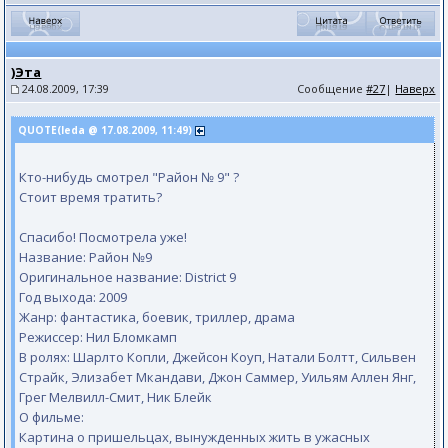
)Эта
24.08.2009, 17:39
Сообщение
#27
|
Наверх
QUOTE(leda @ 17.08.2009, 11:49)
Кто-нибудь смотрел "Район № 9" ?
Стоит вре мя тратить?
Спасибо! Посмотрела уже!
Название: Район №9
Оригинальное название: District 9
Год выхода: 2009
Жанр: фантастика, боевик, триллер, драма
Режиссер: Нил Бломкамп
В ролях: Шарлто Копли, Джейсон Коуп, Натали Болтт, Сильвен
Страйк, Элизабет Мкандави, Джон Саммер, Уильям Аллен Янг,
Грег Мелвилл-Смит, Ник Блейк
О фильме:
Картина о пришельцах, вынужденных жить в ужасных