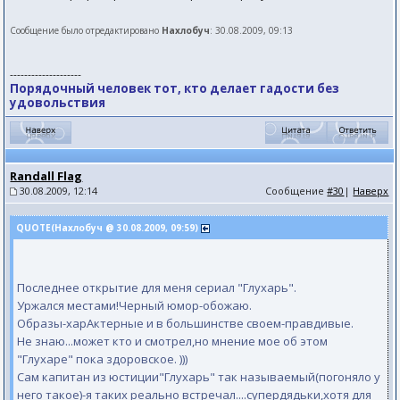
Сообщение было отредактировано
Нахлобуч
: 30.08.2009, 09:13
--------------------
Порядочный человек тот, кто делает гадости без
удовольствия
Randall Flag
30.08.2009, 12:14
Сообщение
#30
|
Наверх
QUOTE(Нахлобуч @ 30.08.2009, 09:59)
Последнее открытие для меня сериал "Глухарь".
Уржался местами!Черный юмор-обожаю.
Образы-харАктерные и в большинстве своем-правдивые.
Не знаю...может кто и смотрел,но мнение мое об этом
"Глухаре" пока здоровское. )))
Сам капитан из юстиции"Глухарь" так называемый(погоняло у
него такое)-я таких реально встречал....супердядьки,хотя для