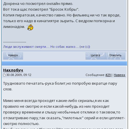
Дохрена чо посмотрел онлайн прямо.
Вот тока щас посмотрел "Бросок Кобры".
Копия пиратская, качество гавно. Но фильмец ни чо так вроде,
только его надо в кинатиятре зырить. С ведром попкорна и
лимонадом.
--------------------
Люди заслуживают смерти.... Но собак жалко.... (не (с))
Нахлобуч
30.08.2009, 09:12
Сообщение
#29
|
Наверх
Трудновато печатать-рука болит,но попробую вкратце пару
слов.
Мимо меня всегда проходят какие-либо сериалы,я их как
правило не смотрю и если какой-нибудь из них проходит
проверку временем и слышу необычные отклики о таковом,то
отсматриваю пару,так сказать,"пилотных" серий и если цепляет-
смотрю полностью.