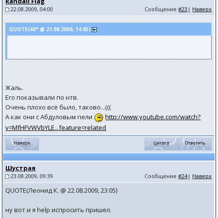
Randall Flag
22.08.2009, 04:00
Сообщение
#23
|
Наверх
QUOTE(40° @ 21.08.2009, 14:03)
Жаль.
Его показывали по нтв.
Очень плохо всё было, таково...(((
А как они с Абдуловым пели
http://www.youtube.com/watch?
v=MfHFVWVbYLE...feature=related
Шустрая
23.08.2009, 09:39
Сообщение
#24
|
Наверх
QUOTE(Леонид К. @ 22.08.2009, 23:05)
ну вот и я help испросить пришел.