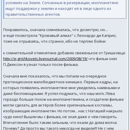
условиях на Земле. Согнанные в резервации, инопланетяне
ищут поддержки у землян и находят её в лице одного из
правительственных агентов.
Понравилось, сначала сомневалась, что досмотрю, но...
и ещё посмотрела "Кровавый алмаз" с Леонардо ди Каприо,
тоже не отрываясь, что странно, ибо не терплю бойни
к сомнительной отменятине добавлю свеженькое от Гришковца:
http://e-grishkovets.livejournal.com/2009/08/19/
что фильм снял
П.Джексон я узнал только после фильма.
Сначала мне показалось, что мы попали на очередное
претенциозное малобюджетное кинишко. Первые кадры, на
которых появились инопланетяне мне увиделись наивными и
даже беспомощными. Я успел подумать, что наш мопс Лёва
гораздо больше похож на инопланетянина, и создатели фильма
могли сделать для актёров более оригинальные костюмы,
изобраающие инопланетян. Но потом... нас с Наташей накрыло
чудо кино! Вышли мы с фильма, не зная даже о чём говорить.
Впечатление было таким сильным, что ехали до дома молча.
Почему? Да просто мы такого никогда не видели!!! Не с чем