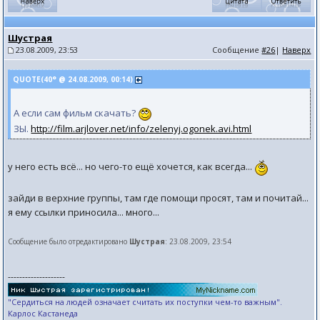
Шустрая
23.08.2009, 23:53
Сообщение
#26
|
Наверх
QUOTE(40° @ 24.08.2009, 00:14)
А если сам фильм скачать?
ЗЫ.
http://film.arjlover.net/info/zelenyj.ogonek.avi.html
у него есть всё... но чего-то ещё хочется, как всегда...
зайди в верхние группы, там где помощи просят, там и почитай...
я ему ссылки приносила... много...
Сообщение было отредактировано
Шустрая
: 23.08.2009, 23:54
--------------------
"Сердиться на людей означает считать их поступки чем-то важным".
Карлос Кастанеда