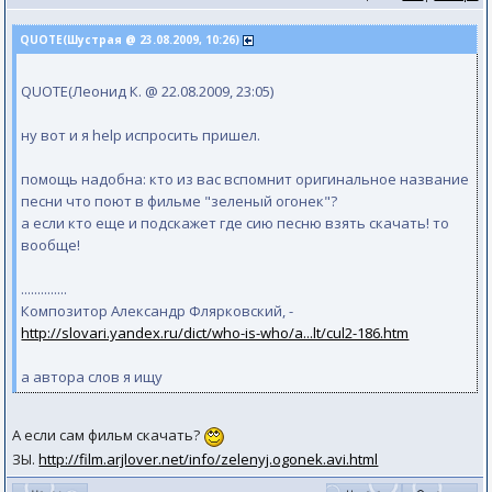
QUOTE(Шустрая @ 23.08.2009, 10:26)
QUOTE(Леонид К. @ 22.08.2009, 23:05)
ну вот и я help испросить пришел.
помощь надобна: кто из вас вспомнит оригинальное название
песни что поют в фильме "зеленый огонек"?
а если кто еще и подскажет где сию песню взять скачать! то
вообще!
..............
Композитор Александр Флярковский, -
http://slovari.yandex.ru/dict/who-is-who/a...lt/cul2-186.htm
а автора слов я ищу
А если сам фильм скачать?
ЗЫ.
http://film.arjlover.net/info/zelenyj.ogonek.avi.html