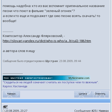
помощь надобна: кто из вас вспомнит оригинальное название
песни что поют в фильме "зеленый огонек"?
а если кто еще и подскажет где сию песню взять скачать! то
вообще!
..............
Композитор Александр Флярковский, -
http://slovari.yandex.ru/dict/who-is-who/a...lt/cul2-186.htm
а автора слов я ищу
Сообщение было отредактировано
Шустрая
: 23.08.2009, 09:44
--------------------
"Сердиться на людей означает считать их поступки чем-то важным".
Карлос Кастанеда
40°
23.08.2009, 23:27
Сообщение
#25
|
Наверх