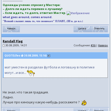
--------------------
Однажды ученик спросил у Мастера:
– Долго ли ждать перемен к лучшему?
– Если ждать, то долго, ответил Мастер.
what goes around, comes around.
"Всякий слышит лишь то, что понимает" ПЛАВТ, (III в. до н.э.)
Randall Flag
30.08.2009, 14:31
Сообщение
#36
|
Наверх
QUOTE(Лео @ 30.08.2009, 15:16)
мат уместен в разделах футбола и логова,ну в политике
могут...и все...
Не знал..что такая градация.
Ладно.
Лучше про киношку какую-нибудь расскажите ?