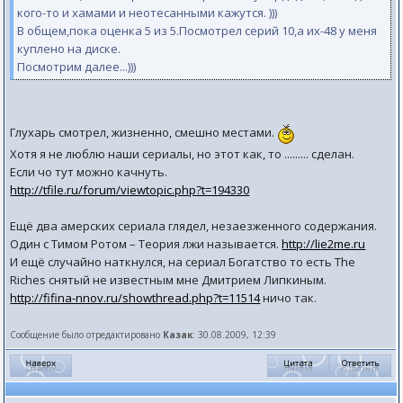
кого-то и хамами и неотесанными кажутся. )))
В общем,пока оценка 5 из 5.Посмотрел серий 10,а их-48 у меня
куплено на диске.
Посмотрим далее...)))
Глухарь смотрел, жизненно, смешно местами.
Хотя я не люблю наши сериалы, но этот как, то ......... сделан.
Если чо тут можно качнуть.
http://tfile.ru/forum/viewtopic.php?t=194330
Ещё два амерских сериала глядел, незаезженного содержания.
Один с Тимом Ротом – Теория лжи называется.
http://lie2me.ru
И ещё случайно наткнулся, на сериал Богатство то есть The
Riches снятый не известным мне Дмитрием Липкиным.
http://fifina-nnov.ru/showthread.php?t=11514
ничо так.
Сообщение было отредактировано
Казак
: 30.08.2009, 12:39