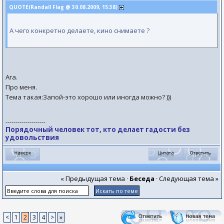
QUOTE(Randall Flag @ 30.08.2009, 15:38)
А чего конкретно делаете, кино снимаете ?
Ага.
Про меня.
Тема такая:Запой-это хорошо или иногда можно? )))
--------------------
Порядочный человек тот, кто делает гадости без
удовольствия
« Предыдущая тема
·
Беседа
·
Следующая тема »
<
1
2
3
4
>
»