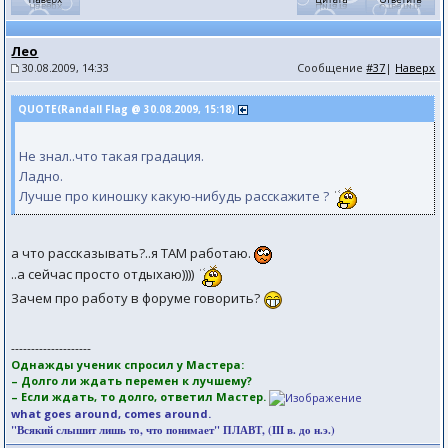
Лео
30.08.2009, 14:33
Сообщение
#37
|
Наверх
QUOTE(Randall Flag @ 30.08.2009, 15:18)
Не знал..что такая градация.
Ладно.
Лучше про киношку какую-нибудь расскажите ?
а что рассказывать?..я ТАМ работаю.
..а сейчас просто отдыхаю))))
Зачем про работу в форуме говорить?
--------------------
Однажды ученик спросил у Мастера:
– Долго ли ждать перемен к лучшему?
– Если ждать, то долго, ответил Мастер.
what goes around, comes around.
"Всякий слышит лишь то, что понимает" ПЛАВТ, (III в. до н.э.)