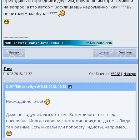
Приходишь на праздник к друзьям, вручаешь им сври томики, и
на вопрос "а кто автор?" Восклицаешь недоуменно "как!!!??? Вы
не читали Нахлобуча!!!???"
--------------------
Лео
6.08.2018, 11:32
Сообщение
#8268
|
Наверх
QUOTE(Нахлобуч @ 5.08.2018, 10:53)
Неожиданно, о-оо!
Даже не задумывался об этом...Вспомнилось что-то, да
накорябал. Иногда хорошие воспоминания,иногда нет...Люди
там разные. Есть и козлы или попросту...идиоты, например...