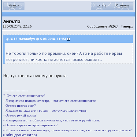
Ангел13
5.08.2018, 22:26
Сообщение
#8263
|
Наверх
QUOTE(Нахлобуч @ 5.08.2018, 11:15)
Не торопи только по времени, окей? А то на работе нервы
потреплют, ни хрена не хочется.. всяко бывает...
Не, тут спешка никому не нужна.
--------------------
"- Отчего светильник погас?
- Я закрыл его плащом от ветра, - вот отчего светильник погас.
- Отчего цветок увял?
- Я жадно прижал его к груди, - вот отчего цветок увял.
- Отчего ручей иссяк?
- Я запрудил его, чтобы он служил мне, - вот отчего ручей иссяк.
- Отчего струна на арфе порвалась ?
- Я пытался извлечь из нее звук, превышающий ее силы, - вот отчего струна порвалась".
(Рабиндранат Тагор)