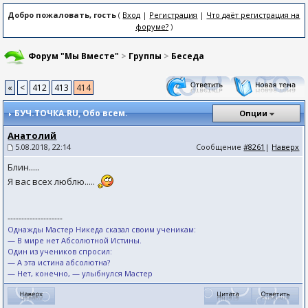
Добро пожаловать, гость
(
Вход
|
Регистрация
|
Что даёт регистрация на
форуме?
)
Форум "Мы Вместе"
>
Группы
>
Беседа
«
<
412
413
414
БУЧ.ТОЧКА.RU
, Обо всем.
Опции
Анатолий
5.08.2018, 22:14
Сообщение
#8261
|
Наверх
Блин.....
Я вас всех люблю.....
--------------------
Однажды Мастер Никеда сказал своим ученикам:
— В мире нет Абсолютной Истины.
Один из учеников спросил:
— А эта истина абсолютна?
— Нет, конечно, — улыбнулся Мастер