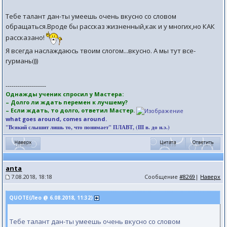
Тебе талант дан-ты умеешь очень вкусно со словом
обращаться.Вроде бы рассказ жизненный,как и у многих,но КАК
рассказано!
Я всегда наслаждаюсь твоим слогом...вкусно. А мы тут все-
гурманы)))
--------------------
Однажды ученик спросил у Мастера:
– Долго ли ждать перемен к лучшему?
– Если ждать, то долго, ответил Мастер.
what goes around, comes around.
"Всякий слышит лишь то, что понимает" ПЛАВТ, (III в. до н.э.)
anta
7.08.2018, 18:18
Сообщение
#8269
|
Наверх
QUOTE(Лео @ 6.08.2018, 11:32)
Тебе талант дан-ты умеешь очень вкусно со словом