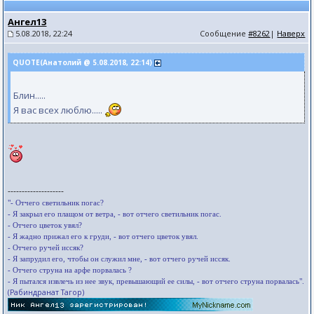
Ангел13
5.08.2018, 22:24
Сообщение
#8262
|
Наверх
QUOTE(Анатолий @ 5.08.2018, 22:14)
Блин.....
Я вас всех люблю.....
--------------------
"- Отчего светильник погас?
- Я закрыл его плащом от ветра, - вот отчего светильник погас.
- Отчего цветок увял?
- Я жадно прижал его к груди, - вот отчего цветок увял.
- Отчего ручей иссяк?
- Я запрудил его, чтобы он служил мне, - вот отчего ручей иссяк.
- Отчего струна на арфе порвалась ?
- Я пытался извлечь из нее звук, превышающий ее силы, - вот отчего струна порвалась".
(Рабиндранат Тагор)