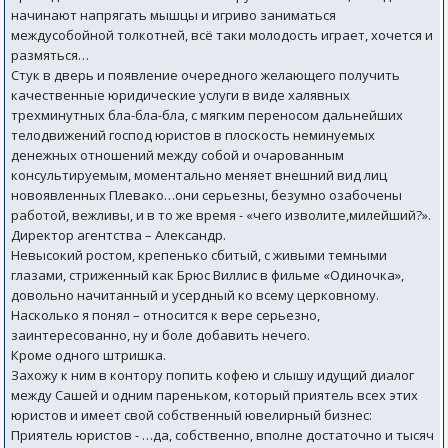
начинают напрягать мышцы и игриво заниматься
междусобойной толкотней, всё таки молодость играет, хочется и
размяться…
Стук в дверь и появление очередного желающего получить
качественные юридические услуги в виде халявных
трехминутных бла-бла-бла, с мягким переносом дальнейших
телодвижений господ юристов в плоскость неминуемых
денежных отношений между собой и очарованным
консультируемым, моментально меняет внешний вид лиц
новоявленных Плевако…они серьезны, безумно озабочены
работой, вежливы, и в то же время - «чего изволите,милейший?».
Директор агентства – Александр.
Невысокий ростом, крепенько сбитый, с живыми темными
глазами, стриженный как Брюс Виллис в фильме «Одиночка»,
довольно начитанный и усердный ко всему церковному.
Насколько я понял – относится к вере серьезно,
заинтересованно, ну и боле добавить нечего.
Кроме одного штришка.
Захожу к ним в контору попить кофею и слышу идущий диалог
между Сашей и одним пареньком, который приятель всех этих
юристов и имеет свой собственный ювелирный бизнес:
Приятель юристов - …да, собственно, вполне достаточно и тысяч