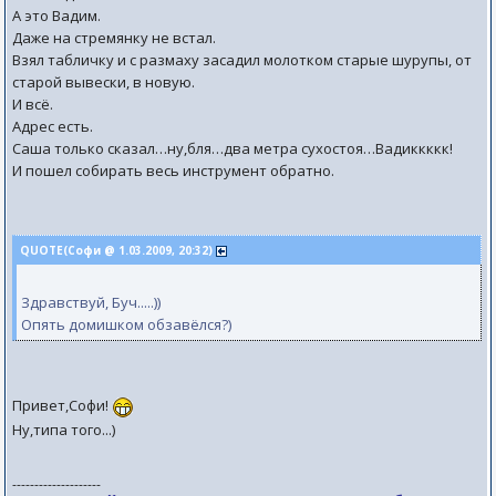
А это Вадим.
Даже на стремянку не встал.
Взял табличку и с размаху засадил молотком старые шурупы, от
старой вывески, в новую.
И всё.
Адрес есть.
Саша только сказал…ну,бля…два метра сухостоя…Вадиккккк!
И пошел собирать весь инструмент обратно.
QUOTE(Софи @ 1.03.2009, 20:32)
Здравствуй, Буч.....))
Опять домишком обзавёлся?)
Привет,Софи!
Ну,типа того...)
--------------------