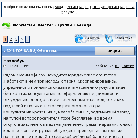
Добро пожаловать, гость
(
Вход
|
Регистрация
|
Что даёт регистрация на
форуме?
)
Форум "Мы Вместе"
>
Группы
>
Беседа
1
2
3
>
»
БУЧ.ТОЧКА.RU
, Обо всем.
Опции
Нахлобуч
1.03.2009, 19:10
Сообщение
#1
|
Наверх
Рядом с моим офисом находится юридическое агентство
.Работают в нем три молодых парня. Скооперировались,
учредились и принялись оказывать населению услуги в виде
бесплатных консультаций по оформлению недвижимости,
отчуждению оного, а так же – земельных участков, сельских
подворий и прочих построек разного характера.
Консультации кратенькие, малообъемные, задумчивый взгляд
на тупой вопрос посетителя тоже бесплатен, во время
отсутствия клиентов пацаны увлеченно гремят нардами, гоняют
компьютерные игрушки, обсуждают прошедшие выходные
проведенные в какой-то сельской рубленой баньке, иногда