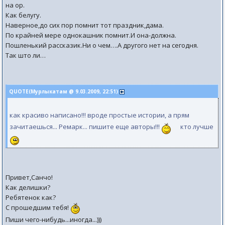
на ор.
Как белугу.
Наверное,до сих пор помнит тот праздник,дама.
По крайней мере однокашник помнит.И она-должна.
Пошленький рассказик.Ни о чем….А другого нет на сегодня.
Так што ли…
QUOTE(Мурлыкатам @ 9.03.2009, 22:51)
как красиво написано!!! вроде простые истории, а прям
зачитаешься... Ремарк... пишите еще авторы!!!
кто лучше
Привет,Санчо!
Как делишки?
Ребятенок как?
С прошедшим тебя!
Пиши чего-нибудь...иногда...)))