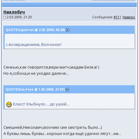
Нахлобуч
2.03.2009, 21:20
Сообщение
#11
|
Наверх
QUOTE(squirrrel @ 2.03.2009, 00:28)
с возвращением, Волчонок!
Сенкью,как говорится,вери матч,мадам Белка! )
Но я,собсна,и не уходил далече...
QUOTE(Um-Free @ 1.03.2009, 21:07)
Класс! Улыбнуло.....до ушей...
Смешней,Николаич,воочию сие смотреть было...)
А буквы лишь буквы...хорошо когда ещё удачно лягут...хм...