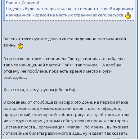
Привет,Сергеич!
Надеюсь будешь теперь почаще отсвечивать своей кирпичом
начищенной кирасой на местных страничках сего ресурса.
Валенки-тоже нужное дело в свете подпольно-партизанской
войны
Эх и скажешь тоже.... кирпичём. Где тут кирпичь то найдешь....
так что начищенной пастой "Гойя", так точнее.... А вообще
отсвечу, не проблема, пока есть время и место и руки
свободны....
Да, кстати, в тему группы (обо всём).....
В соседнем, от стоибища кирасирского доме, на первом этаже
расположены ряд мелких магазинчиков.... как то офощной,
продуктовый, сувенирный..собак стригут и людей тоже... в том
числе один товарищ открыл себе уголок по продаже лотареек...
Система проста... организация "Мапай" (по моему... выпускает
лотарейные билеты различного вида... ну и сдает так сказать