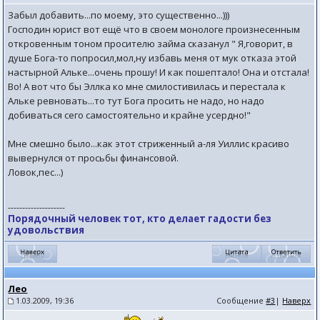
Забыл добавить...по моему, это существенно...)))
Господин юрист вот ещё что в своем монологе произнесенным
откровенным тоном просителю займа сказанул " Я,говорит, в
душе Бога-то попросил,мол,ну избавь меня от мук отказа этой
настырной Альке...очень прошу! И как пошептало! Она и отстала!
Во! А вот что бы Эллка ко мне смилостивилась и перестала к
Альке ревновать...то тут Бога просить не надо, но надо
добиваться сего самостоятельно и крайне усердно!"
Мне смешно было...как этот стриженный а-ля Уиллис красиво
вывернулся от просьбы финансовой.
Ловок,пес...)
--------------------
Порядочный человек тот, кто делает гадости без
удовольствия
Лео
1.03.2009, 19:36
Сообщение
#3
|
Наверх