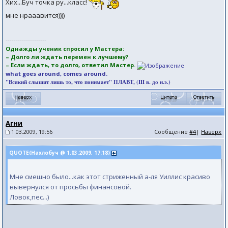
Хих...Буч точка ру...класс!
мне нрааавится))))
--------------------
Однажды ученик спросил у Мастера:
– Долго ли ждать перемен к лучшему?
– Если ждать, то долго, ответил Мастер.
what goes around, comes around.
"Всякий слышит лишь то, что понимает" ПЛАВТ, (III в. до н.э.)
Агни
1.03.2009, 19:56
Сообщение
#4
|
Наверх
QUOTE(Нахлобуч @ 1.03.2009, 17:18)
Мне смешно было...как этот стриженный а-ля Уиллис красиво
вывернулся от просьбы финансовой.
Ловок,пес...)