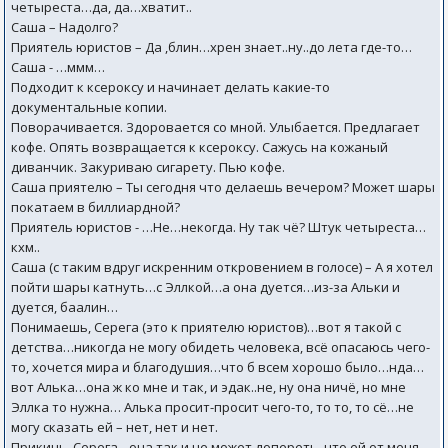
четыреста…да, да…хватит..
Саша – Надолго?
Приятель юристов – Да ,блин…хрен знает..ну..до лета где-то…
Саша - …ммм…
Подходит к ксероксу и начинает делать какие-то
документальные копии.
Поворачивается. Здоровается со мной. Улыбается. Предлагает
кофе. Опять возвращается к ксероксу. Сажусь на кожаный
диванчик. Закуриваю сигарету. Пью кофе.
Саша приятелю – Ты сегодня что делаешь вечером? Может шары
покатаем в биллиардной?
Приятель юристов - …Не…некогда. Ну так чё? Штук четыреста…
кхм..
Саша (с таким вдруг искренним откровением в голосе) – А я хотел
пойти шары катнуть…с Эллкой…а она дуется…из-за Альки и
дуется, баалин…
Понимаешь, Серега (это к приятелю юристов)…вот я такой с
детства…никогда не могу обидеть человека, всё опасаюсь чего-
то, хочется мира и благодушия…что б всем хорошо было…нда…
вот Алька…она ж ко мне и так, и эдак..не, ну она ничё, но мне
Эллка то нужна… Алька просит-просит чего-то, то то, то сё…не
могу сказать ей – нет, нет и нет.
Прикинь, Серега…она так и не может допереть, что ей от меня