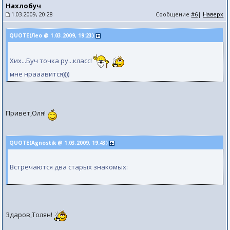
Нахлобуч
1.03.2009, 20:28
Сообщение
#6
|
Наверх
QUOTE(Лео @ 1.03.2009, 19:23)
Хих...Буч точка ру...класс!
мне нрааавится))))
Привет,Оля!
QUOTE(Agnostik @ 1.03.2009, 19:43)
Встpечаются два стаpых знакомых:
Здаров,Толян!