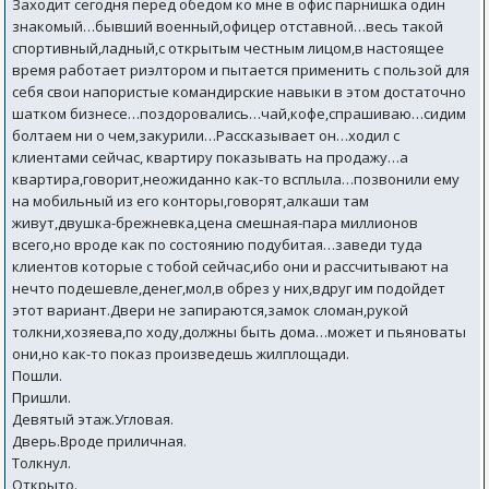
Заходит сегодня перед обедом ко мне в офис парнишка один
знакомый…бывший военный,офицер отставной…весь такой
спортивный,ладный,с открытым честным лицом,в настоящее
время работает риэлтором и пытается применить с пользой для
себя свои напористые командирские навыки в этом достаточно
шатком бизнесе…поздоровались…чай,кофе,спрашиваю…сидим
болтаем ни о чем,закурили…Рассказывает он…ходил с
клиентами сейчас, квартиру показывать на продажу…а
квартира,говорит,неожиданно как-то всплыла…позвонили ему
на мобильный из его конторы,говорят,алкаши там
живут,двушка-брежневка,цена смешная-пара миллионов
всего,но вроде как по состоянию подубитая…заведи туда
клиентов которые с тобой сейчас,ибо они и рассчитывают на
нечто подешевле,денег,мол,в обрез у них,вдруг им подойдет
этот вариант.Двери не запираются,замок сломан,рукой
толкни,хозяева,по ходу,должны быть дома…может и пьяноваты
они,но как-то показ произведешь жилплощади.
Пошли.
Пришли.
Девятый этаж.Угловая.
Дверь.Вроде приличная.
Толкнул.
Открыто.