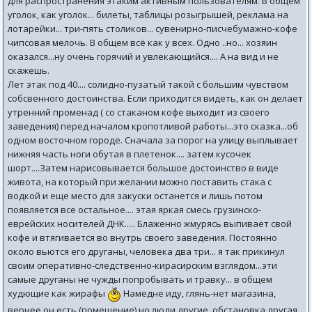
для распространения этаким активным пользователям. В общем
уголок, как уголок... билеты, таблицы розыгрышей, реклама на
лотарейки... три-пять столиков... сувенирно-писчебумажно-кофе
чипсовая мелочь. В общем всё как у всех. Одно ..но... хозяин
оказался...ну очень горячий и увлекающийся.... А на вид и не
скажешь.
Лет этак под 40.... солидно-пузатый такой с большим чувством
собсвенного достоинства. Если приходится видеть, как он делает
утренний променад ( со стаканом кофе выходит из своего
заведения) перед началом кропотливой работы...это сказка...об
одном восточном городе. Сначала за порог на улицу выплывает
нижняя часть ноги обутая в плетенок.... затем кусочек
шорт....Затем нарисовывается большое достоинство в виде
живота, на который при желании можно поставить стака с
водкой и еще место для закуски останется и лишь потом
появляется все остальное.... этая яркая смесь грузинско-
еврейских носителей ДНК..... Блаженно жмурясь выпивает свой
кофе и втягивается во внутрь своего заведения. Постоянно
около вьются его друганы, человека два три... я так прикинул
своим оперативно-следственно-кирасирским взглядом...эти
самые друганы не чужды попробывать и травку... в общем
худющие как жирафы
Намедне иду, глянь-нет магазина,
вернее он есть (помещение) но люди другие, обстановка другая