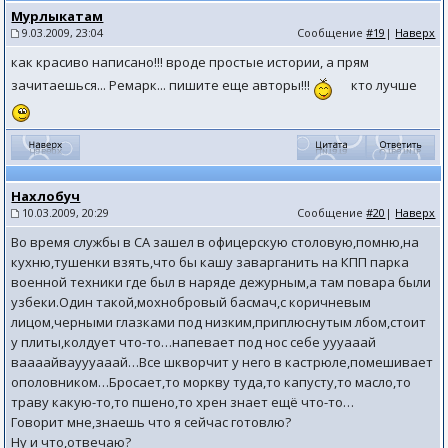
Мурлыкатам
9.03.2009, 23:04
Сообщение
#19
|
Наверх
как красиво написано!!! вроде простые истории, а прям
зачитаешься... Ремарк... пишите еще авторы!!!
кто лучше
Нахлобуч
10.03.2009, 20:29
Сообщение
#20
|
Наверх
Во время службы в СА зашел в офицерскую столовую,помню,на
кухню,тушенки взять,что бы кашу заварганить на КПП парка
военной техники где был в наряде дежурным,а там повара были
узбеки.Один такой,мохнобровый басмач,с коричневым
лицом,черными глазками под низким,приплюснутым лбом,стоит
у плиты,колдует что-то…напевает под нос себе уууааай
ваааайвауууааай…Все шкворчит у него в кастрюле,помешивает
ополовником…Бросает,то моркву туда,то капусту,то масло,то
траву какую-то,то пшено,то хрен знает ещё что-то…
Говорит мне,знаешь что я сейчас готовлю?
Ну и что,отвечаю?