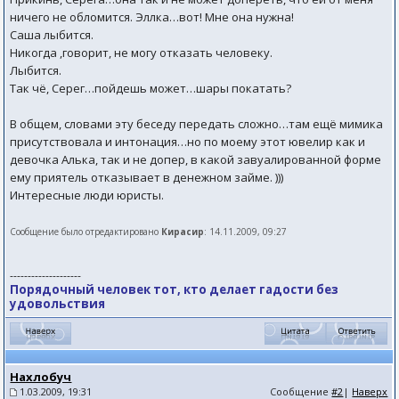
ничего не обломится. Эллка…вот! Мне она нужна!
Саша лыбится.
Никогда ,говорит, не могу отказать человеку.
Лыбится.
Так чё, Серег…пойдешь может…шары покатать?
В общем, словами эту беседу передать сложно…там ещё мимика
присутствовала и интонация…но по моему этот ювелир как и
девочка Алька, так и не допер, в какой завуалированной форме
ему приятель отказывает в денежном займе. )))
Интересные люди юристы.
Сообщение было отредактировано
Кирасир
: 14.11.2009, 09:27
--------------------
Порядочный человек тот, кто делает гадости без
удовольствия
Нахлобуч
1.03.2009, 19:31
Сообщение
#2
|
Наверх