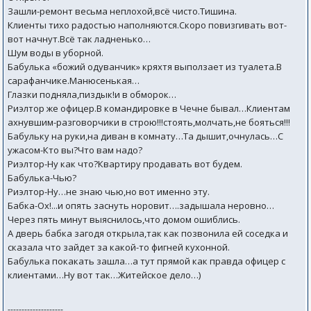
Зашли-ремонт весьма неплохой,всё чисто.Тишина.
Клиенты тихо радостью наполняются.Скоро повизгивать вот-
вот начнут.Всё так ладненько…
Шум воды в уборной.
Бабулька «божий одуванчик» кряхтя выползает из туалета.В
сарафанчике.Манюсенькая…
Глазки подняла,пиздык!и в обморок…
Риэлтор же офицер.В командировке в Чечне бывал…Клиентам
ахнувшим-разговорчики в строю!!!стоять,молчать,не бояться!!!
Бабульку на руки,на диван в комнату…Та дышит,очнулась…С
ужасом-Кто вы?Что вам надо?
Риэлтор-Ну как что?Квартиру продавать вот будем.
Бабулька-Чью?
Риэлтор-Ну…не знаю чью,но вот именно эту.
Бабка-Ох!...и опять заснуть норовит….задышала неровно…
Через пять минут выяснилось,что домом ошиблись.
А дверь бабка загодя открыла,так как позвонила ей соседка и
сказала что зайдет за какой-то фигней кухонной.
Бабулька покакать зашла…а тут прямой как правда офицер с
клиентами…Ну вот так…Житейское дело…)
--------------------