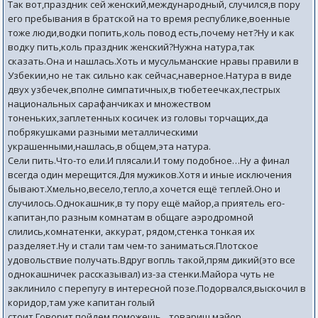
Так вот,праздник сей женский,международный, случился,в пору
его пребывания в братской на то время республике,военные
тоже люди,водки попить,коль повод есть,почему нет?Ну и как
водку пить,коль праздник женский?Нужна натура,так
сказать.Она и нашлась.Хоть и мусульманские нравы правили в
Узбекии,но не так сильно как сейчас,наверное.Натура в виде
двух узбечек,вполне симпатичных,в тюбетеечках,пестрых
национальных сарафанчиках и множеством
тоненьких,заплетенных косичек из головы торчащих,да
побрякушками разными металлическими
украшенными,нашлась,в общем,эта натура.
Сели пить.Что-то ели.И плясали.И тому подобное…Ну а финал
всегда один мерещится.Для мужиков.Хотя и иные исключения
бывают.Хмельно,весело,тепло,а хочется ещё теплей.Оно и
случилось.Однокашник,в ту пору ещё майор,а приятель его-
капитан,по разным комнатам в общаге аэродромной
слились,комнатенки, аккурат, рядом,стенка тонкая их
разделяет.Ну и стали там чем-то заниматься.Плотское
удовольствие получать.Вдруг вопль такой,прям дикий(это все
однокашничек рассказывал) из-за стенки.Майора чуть не
заклинило с перепугу в интересной позе.Подорвался,выскочил в
коридор,там уже капитан голый
стоит.Говорит,пойдем,поможешь…товарищ майор.