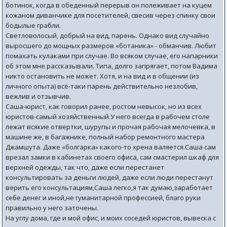
ботинок, когда в обеденный перерыв он полеживает на куцем
кожаном диванчике для посетителей, свесив через спинку свои
бодылые грабли.
Светловолосый, добрый на вид, парень. Однако вид случайно
выросшего до мощных размеров «ботаника» - обманчив. Любит
помахать кулаками при случае. Во всяком случае, его напарники
об этом мне рассказывали. Типа, долго запрягает, потом Вадима
никто остановить не может. Хотя, и на вид и в общении (из
личного опыта) всё-таки парень действительно незлобив,
вежлив и отзывчив.
Саша-юрист, как говорил ранее, ростом невысок, но из всех
юристов-самый хозяйственный.У него всегда в рабочем столе
лежат всякие отвертки, шурупы и прочая рабочая мелочевка, в
машине же, в багажнике, полный набор ремонтного мастера
Джамшута. Даже «болгарка» какого-то хрена валяется.Саша сам
врезал замки в кабинетах своего офиса, сам смастерил шкаф для
верхней одежды, так что, даже если перестанет
консультировать за деньги людей, даже если люди перестанут
верить его консультациям,Саша легко,я так думаю,заработает
себе денег и иной,не гуманитарной профессией, благо руки
правильно у него заточены.
На углу дома, где и мой офис, и моих соседей юристов, вывеска с