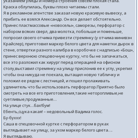
указанием улицы и номера строения совсем плохая стала.
Краска облупилась, буквы плохо читаемы стали.
Я в рекламном агентстве заказал новую красивую вывеску, а
прибить ее взялся Александр. Он все делает обстоятельно.
Принес пластмассовые «новоселы», саморезы, перфоратор с
набором всяких сверл, два молотка, побольше и поменьше,
попросил своего отчима привезти стремянку (у отчима минивэн
Крайслер), приготовил маркер белого цвета для наметки дырок в
стене, отвертки разного калибра в коробочке с надписью «Бош»,
принес верхнюю спецовочную куртку, что бы не запачкаться,
все это разложил как хирург перед операцией на офисном
столу,выставил стремянку на улицу прислонив ее к углу, укрепил
чтобы она никуда не поехала, вытащил новую табличку и
положил ее рядом с лестницей, и пошел пролаживать
удлинитель что бы использовать перфоратор.Приятно было
смотреть на все его приготовления,такие неторопливые,не
суетливые,продуманные…
На улице стук…бах!бум!
Ебенть,сцука какая! – недовольный Вадима голос.
Бу-буххх!
Саша в спецовочной куртке с перфоратором в руках
выглядывает на улицу, за ухом маркер белого цвета….
Я выглядываю.