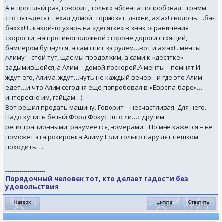
А в прошлый раз, говорит, только абсента попробовал…грамм
сто пятьдесят…ехал домой, тормозят, дыхни, ах!ах! сволочь….ба-
баххх!!!...какой-то ухарь на «десятке» в знак ограничения
скорости, на противоположной стороне дороги стоящий,
бампером буцнулся, а сам спит за рулем…вот и ах!ах!...менты
Алиму – стой тут, щас мы продолжим, а сами к «десятке»
задымившейся, а Алим – домой поскорей.А менты – помнят.И
ждут его, Алима, ждут…чуть не каждый вечер…и где это Алим
едет…и что Алим сегодня ещё попробовал в «Европа-баре»…
интересно им, гайцам…)
Вот решил продать машину. Говорит – несчастливая. Для него.
Надо купить белый Форд Фокус, што ли…с другим
регистрационными, разумеется, номерами…Но мне кажется – не
поможет эта рокировка Алиму.Если только пару лет пешком
походить….
--------------------
Порядочный человек тот, кто делает гадости без
удовольствия