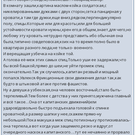
В комнату зашли,картина маслом-койка солдатская,с
никелированными дужками с двух сторон,сетка панцирная у
кровати,а там где дужки,еще вниз,рядком,перпендикулярно
полу, спицы.Которые или для красоты,или для большей
устойчивости кровати нужны,хрен его,в общем,знает,для чего,но
любому эту кровать нетрудно представить ибо обычная она
была,типично совдеповская,коих на то время полно было в
квартирах разного люда,не только- военного.
И верещащая узбечка на койке той.
А голова её-меж этих самых спиц.Только уши ее задержали,что
бы всей башкой,прямо до шеи,не уйти промеж спиц
окончательно.Так уж случилось,капитан резвый и мощный
попался.Увлекся.Фрикционные свои движения делал так,как
будто в штыковой атаке против фашистов.
Ну а девушка узбекская,она человек восточный,стало быть-
терпеливый.Тем более с детства у них принято,мужчина главный
и всё такое…Она от капитанских движений(или
ударов)довольно быстро подъехала головой к спинке
кроватной,а размер шапки у нее,скажем прямо-ну
небольшой.Пока макушка меж спиц потихоньку протискивалась-
она терпела,а вот когда уши защемило,резко и вдруг,от
очередного наскока капитанского….тут ее нечаянно и прорвало