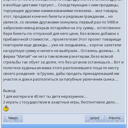
и вообще цветами торгуют.... Соседствующие с ним продавцы,
торгующие другими наименованиями пояснили.... мол товарщ
этот, продавал конечно билеты и рядовым гражданам.... но
увлекся...со своими друганами скинулись первый раз по 5000 и
забросили невод вскрыв лотарейки на эту сумму... естественно
беря билеты по отпускной для него цене, без всяких добавок к
прибавочной стоимости.... пролететели! Этот пролет товарищи
повторили еще дважды.... уже не скидываясь... короче залетели
на крупную сумму и ничего не выйграли... Остались должны.... А
фирма "Мапай" ни чета там всяким рэкетерам..безо всякой
стрельбы так обует за долги, что без штанов останешься.... Вот и
полетела худенькая мама этого располневшего поца по месту
своего рождения - в Грузию, дабы продать принадлежаший им
участок и дом и расплатиться за пагубные увлечения сынка.....
Вывод:
1 для матери и в 40 лет ты дитя неразумное....
2 играть с государством в азартные игры, беспонтовое дело....