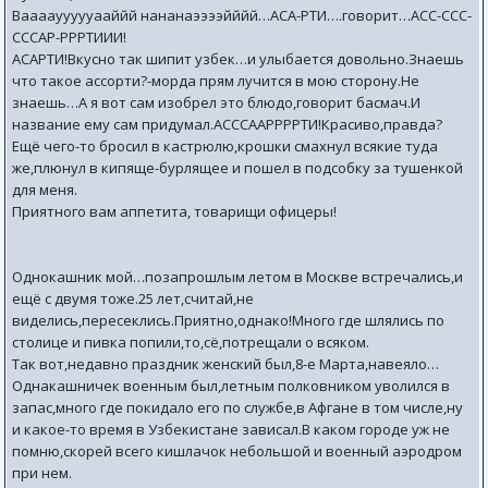
Ваааауууууааййй нананаээээйййй…АСА-РТИ….говорит…АСС-ССС-
СССАР-РРРТИИИ!
АСАРТИ!Вкусно так шипит узбек…и улыбается довольно.Знаешь
что такое ассорти?-морда прям лучится в мою сторону.Не
знаешь…А я вот сам изобрел это блюдо,говорит басмач.И
название ему сам придумал.АСССААРРРРТИ!Красиво,правда?
Ещё чего-то бросил в кастрюлю,крошки смахнул всякие туда
же,плюнул в кипяще-бурлящее и пошел в подсобку за тушенкой
для меня.
Приятного вам аппетита, товарищи офицеры!
Однокашник мой…позапрошлым летом в Москве встречались,и
ещё с двумя тоже.25 лет,считай,не
виделись,пересеклись.Приятно,однако!Много где шлялись по
столице и пивка попили,то,сё,потрещали о всяком.
Так вот,недавно праздник женский был,8-е Марта,навеяло…
Однакашничек военным был,летным полковником уволился в
запас,много где покидало его по службе,в Афгане в том числе,ну
и какое-то время в Узбекистане зависал.В каком городе уж не
помню,скорей всего кишлачок небольшой и военный аэродром
при нем.