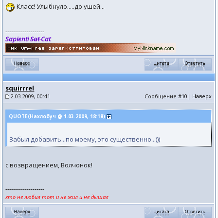
Класс! Улыбнуло.....до ушей...
--------------------
Sapienti
Sat
Cat
squirrrel
2.03.2009, 00:41
Сообщение
#10
|
Наверх
QUOTE(Нахлобуч @ 1.03.2009, 18:18)
Забыл добавить...по моему, это существенно...)))
с возвращением, Волчонок!
--------------------
кто не любил тот и не жил и не дышал