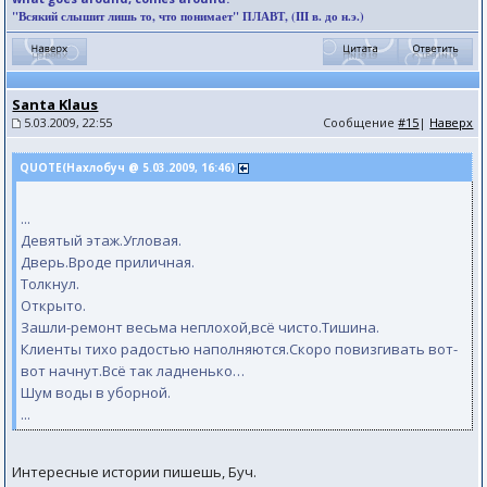
"Всякий слышит лишь то, что понимает" ПЛАВТ, (III в. до н.э.)
Santa Klaus
5.03.2009, 22:55
Сообщение
#15
|
Наверх
QUOTE(Нахлобуч @ 5.03.2009, 16:46)
...
Девятый этаж.Угловая.
Дверь.Вроде приличная.
Толкнул.
Открыто.
Зашли-ремонт весьма неплохой,всё чисто.Тишина.
Клиенты тихо радостью наполняются.Скоро повизгивать вот-
вот начнут.Всё так ладненько…
Шум воды в уборной.
...
Интересные истории пишешь, Буч.