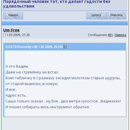
Порядочный человек тот, кто делает гадости без
удовольствия
Um-Free
1.03.2009, 21:20
Сообщение
#9
|
Наверх
QUOTE(Нахлобуч @ 1.03.2009, 20:58)
А это Вадим.
Даже на стремянку не встал.
Взял табличку и с размаху засадил молотком старые шурупы,
от старой вывески, в новую.
И всё.
Адрес есть.
Саша только сказал…ну,бля…два метра сухостоя…Вадиккккк!
И пошел собирать весь инструмент обратно.