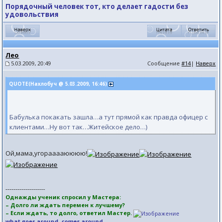
Порядочный человек тот, кто делает гадости без
удовольствия
Лео
5.03.2009, 20:49
Сообщение
#14
|
Наверх
QUOTE(Нахлобуч @ 5.03.2009, 16:46)
Бабулька покакать зашла…а тут прямой как правда офицер с
клиентами…Ну вот так…Житейское дело…)
Ой,мама,угорааааюююю!
--------------------
Однажды ученик спросил у Мастера:
– Долго ли ждать перемен к лучшему?
– Если ждать, то долго, ответил Мастер.
what goes around, comes around.