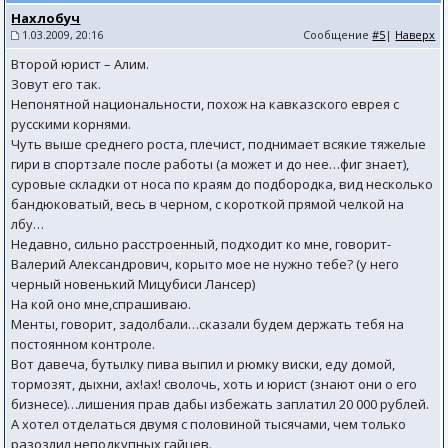
Нахлобуч
1.03.2009, 20:16
Сообщение
#5
|
Наверх
Второй юрист – Алим.
Зовут его так.
Непонятной национальности, похож на кавказского еврея с
русскими корнями.
Чуть выше среднего роста, плечист, поднимает всякие тяжелые
гири в спортзале после работы (а может и до нее…фиг знает),
суровые складки от носа по краям до подбородка, вид несколько
бандюковатый, весь в черном, с короткой прямой челкой на
лбу…
Недавно, сильно расстроенный, подходит ко мне, говорит-
Валерий Александрович, корыто мое не нужно тебе? (у него
черный новенький Мицубиси Лансер)
На кой оно мне,спрашиваю.
Менты, говорит, задолбали…сказали будем держать тебя на
постоянном контроле.
Вот давеча, бутылку пива выпил и рюмку виски, еду домой,
тормозят, дыхни, ах!ах! сволочь, хоть и юрист (знают они о его
бизнесе)…лишения прав дабы избежать заплатил 20 000 рублей.
А хотел отделаться двумя с половиной тысячами, чем только
разозлил неподкупных гайцев.