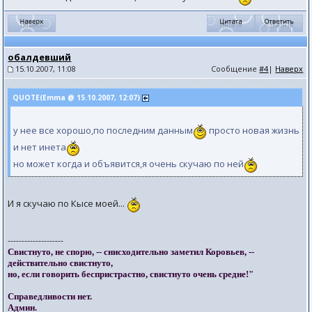
обалдевший
15.10.2007, 11:08
Сообщение
#4
|
Наверх
QUOTE(Emma @ 15.10.2007, 12:07)
у нее все хорошо,по последним данным
просто новая жизнь
и нет инета
но может когда и объявится,я очень скучаю по ней
И я скучаю по Кысе моей...
--------------------
Свистнуто, не спорю, -- снисходительно заметил Коровьев, --
действительно свистнуто,
но, если говорить беспристрастно, свистнуто очень средне!"
Справедливости нет.
Админ.