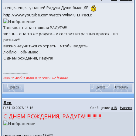
а еще...еще... у нашей Радуги-Души было ДР!
http://www.youtube.com/watch?v=kMKTLHYecLc
Танечка, ты настоящая РАДУГА!!!
жизнь... она та же радуга... и состоит из разных красок... из
разных!!!
важно научиться смотреть... чтобы видеть...
люблю... обнимаю...
С днем рождения, Радуга!
--------------------
кто не любил тот и не жил и не дышал
Лео
31.10.2007, 13:16
Сообщение
#18
|
Наверх
С ДНЕМ РОЖДЕНИЯ, РАДУГА!!!!!!!!!!!!!!
музыкальная шутка**)))))))