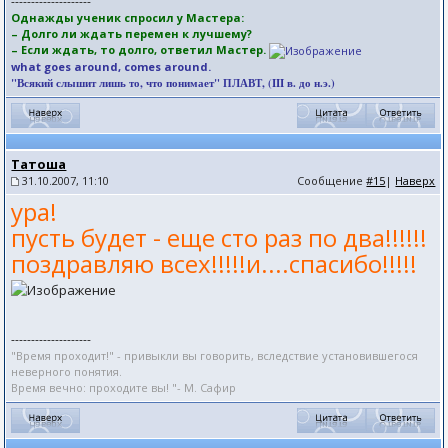
--------------------
Однажды ученик спросил у Мастера:
– Долго ли ждать перемен к лучшему?
– Если ждать, то долго, ответил Мастер.
what goes around, comes around.
"Всякий слышит лишь то, что понимает" ПЛАВТ, (III в. до н.э.)
Татоша
31.10.2007, 11:10
Сообщение
#15
|
Наверх
ура!
пусть будет - еще сто раз по два!!!!!!
поздравляю всех!!!!!и....спасибо!!!!!
--------------------
"Время проходит!" - привыкли вы говорить, вследствие установившегося
неверного понятия.
Время вечно: проходите вы! "- М. Сафир