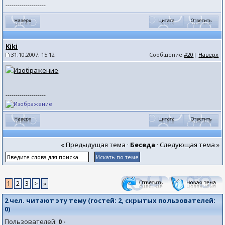
--------------------
Kiki
31.10.2007, 15:12
Сообщение
#20
|
Наверх
--------------------
« Предыдущая тема
·
Беседа
·
Следующая тема »
1
2
3
>
»
2 чел. читают эту тему (гостей:
2
, скрытых пользователей:
0
)
Пользователей:
0 -