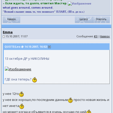
– Если ждать, то долго, ответил Мастер.
what goes around, comes around.
"Всякий слышит лишь то, что понимает" ПЛАВТ, (III в. до н.э.)
Emma
15.10.2007, 11:07
Сообщение
#3
|
Наверх
QUOTE(Leo @ 14.10.2007, 16:02)
13 октября-ДР у НИКОЛИНЫ
ГДЕ она теперь?
у нее 12го
у нее все хорошо,по последним данным
просто новая жизнь и
нет инета
но может когда и объявится,я очень скучаю по ней