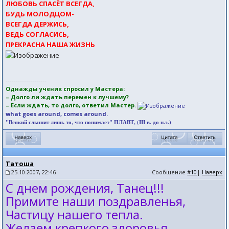
ЛЮБОВЬ СПАСЁТ ВСЕГДА,
БУДЬ МОЛОДЦОМ-
ВСЕГДА ДЕРЖИСЬ,
ВЕДЬ СОГЛАСИСЬ,
ПРЕКРАСНА НАША ЖИЗНЬ
--------------------
Однажды ученик спросил у Мастера:
– Долго ли ждать перемен к лучшему?
– Если ждать, то долго, ответил Мастер.
what goes around, comes around.
"Всякий слышит лишь то, что понимает" ПЛАВТ, (III в. до н.э.)
Татоша
25.10.2007, 22:46
Сообщение
#10
|
Наверх
С днем рождения, Танец!!!
Примите наши поздравленья,
Частицу нашего тепла.
Желаем крепкого здоровья,