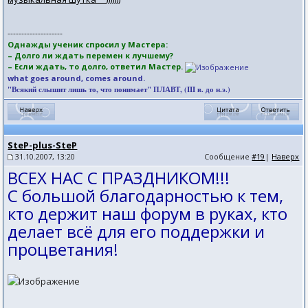
--------------------
Однажды ученик спросил у Мастера:
– Долго ли ждать перемен к лучшему?
– Если ждать, то долго, ответил Мастер.
what goes around, comes around.
"Всякий слышит лишь то, что понимает" ПЛАВТ, (III в. до н.э.)
SteP-plus-SteP
31.10.2007, 13:20
Сообщение
#19
|
Наверх
ВСЕХ НАС С ПРАЗДНИКОМ!!!
С большой благодарностью к тем,
кто держит наш форум в руках, кто
делает всё для его поддержки и
процветания!