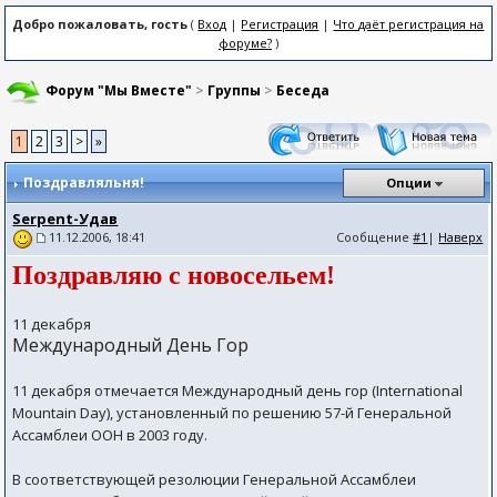
Добро пожаловать, гость
(
Вход
|
Регистрация
|
Что даёт регистрация на
форуме?
)
Форум "Мы Вместе"
>
Группы
>
Беседа
1
2
3
>
»
Поздравляльня!
Опции
Serpent-Удав
Сообщение
#1
|
Наверх
11.12.2006, 18:41
Поздравляю с новосельем!
11 декабря
Международный День Гор
11 декабря отмечается Международный день гор (International
Mountain Day), установленный по решению 57-й Генеральной
Ассамблеи ООН в 2003 году.
В соответствующей резолюции Генеральной Ассамблеи