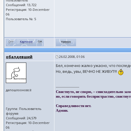
пользователь
Сообщений: 13,722
Регистрация: 10-December
06
Пользователь №: 5
обалдевший
26.02.2008, 01:06
Бел, конечно жалко ужасно, что после
Но, ведь, увы, ВЕЧНО НЕ ЖИВУТ!!!
--------------------
дапошлооновсё
Свистнуто, не спорю, -- снисходительно зам
но, если говорить беспристрастно, свистнут
Справедливости нет.
Группа: Пользователь
Админ.
форума
Сообщений: 24,579
Регистрация: 10-December
06