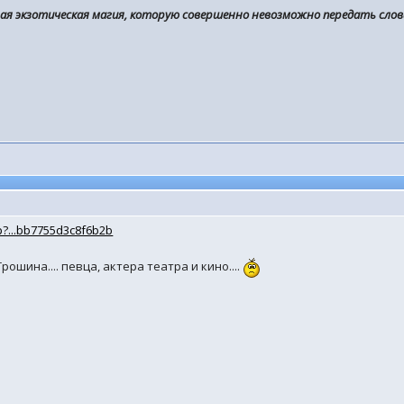
нная экзотическая магия, которую совершенно невозможно передать слов
p?...bb7755d3c8f6b2b
шина.... певца, актера театра и кино....