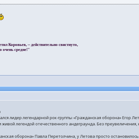
етил Коровьев, -- действительно свистнуто,
о очень средне!"
а
нчался лидер легендарной рок-группы «Гражданская оборона» Егор Ле
 живой легендой отечественного андеграунда. Без преувеличения, н
нская оборона» Павла Перетолчина, у Летова просто остановилось 