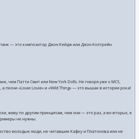
я панк — это композитор Джон Кейдж или Джон Колтрейн.
нк, чем Патти Смит или New York Dolls. Не говоря уже о MC5,
 а песни «Louie Louie» и «Wild Thing» — это вышак в истории рока!
охи, живу по другим принципам, чем они — это раз, а во-вторых, я
примеры не нужны.
рчество молодые люди, не читавшие Кафку и Платонова или не