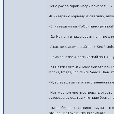
«Мне уже за сорок, могу и помереть…»
Из интервью журналу «Ровесник», авгус
- Считаешь ли ты «ГрОб» панк-группой?
- Да. Но панк в наше время понятие сл
- А как же классический панк: Sex Pistol
- Само понятие «классический панк» — у
Вот Патти Смит или Television это панк
Monks, Troggs, Sonics или Seeds. Панк 
- Чувствуешь ли ты ответственность п
- Нет. А зачем мне чувствовать ответст
руководствуюсь тем, что надо брать пр
- Ты разбираешься в кино, в музыке, в
слушавшие Love и Джона Кейджа?