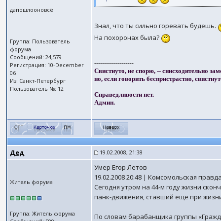
дапошлооновсё
Знал, что ты сильно горевать будешь.
На похоронах была?
Группа: Пользователь
форума
Сообщений: 24,579
--------------------
Регистрация: 10-December
Свистнуто, не спорю, -- снисходительно зам
06
но, если говорить беспристрастно, свистнут
Из: Санкт-Петербург
Пользователь №: 12
Справедливости нет.
Админ.
Дед
19.02.2008, 21:38
Умер Егор Летов
19.02.2008 20:48 | Комсомольская правд
Житель форума
Сегодня утром на 44-м году жизни ско
панк-движения, ставший еще при жизни
Группа: Житель форума
По словам барабанщика группы «Гражда