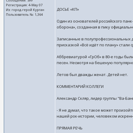
Сообщений: 599
Регистрация: 4-May 07
ДОСЬЕ «КП»
Из: город-герой Курган
Пользователь №: 1,364
Один из основателей российского панк
оборона», созданная в пику официальн
Записанные в полупрофессиональных д
присказкой «Всё идёт по плану» стали
Аббревиатурой «ГрОб» в 80-е годы был
песен. Несмотря на бешеную популярно
Летов был дважды женат. Детей нет.
КОММЕНТАРИЙ КОЛЛЕГИ
Александр Скляр, лидер группы "Ва-Бан
- Я не думал, что такое может произой
нашей рок-истории, человеком искренни
ПРЯМАЯ РЕЧЬ