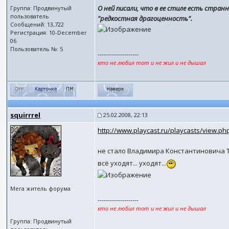
О ней писали, что в ее стиле есть стра
Группа: Продвинутый
пользователь
"редкостная драгоценность".
Сообщений: 13,722
Регистрация: 10-December
06
Пользователь №: 5
--------------------
кто не любил тот и не жил и не дышал
squirrrel
25.02.2008, 22:13
http://www.playcast.ru/playcasts/view.ph
не стало Владимира Константиновича Тро
всё уходят... уходят...
Мега житель форума
--------------------
кто не любил тот и не жил и не дышал
Группа: Продвинутый