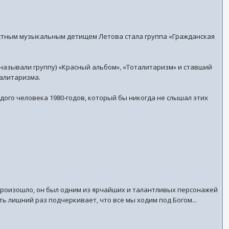
вестным музыкальным детищем Летова стала группа «Гражданская
азывали группу) «Красный альбом», «Тоталитаризм» и ставший
талитаризма.
дого человека 1980-годов, который бы никогда не слышал этих
о произошло, он был одним из ярчайших и талантливых персонажей
ть лишний раз подчеркивает, что все мы ходим под Богом...