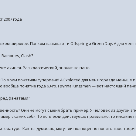
т 2007 года
ишком широкое. Панком называют и Offspring и Green Day. А для мен
s, Ramones, Clash?
же ахинея. Раз классический, значит не панк.
? По моим понятиям суперпанк! А Exploited для меня гораздо меньше па
это вообще понятие года 63-го. Группа Kingsmen — вот настоящий панк,
еред фанатами?
венность? Они не могут с меня брать пример. Я человек из другой эп
имер с самих себя. То есть если действуешь правильно, то никакие 
 литературе. Как ты думаешь, могут ли полноценно понять твое тво