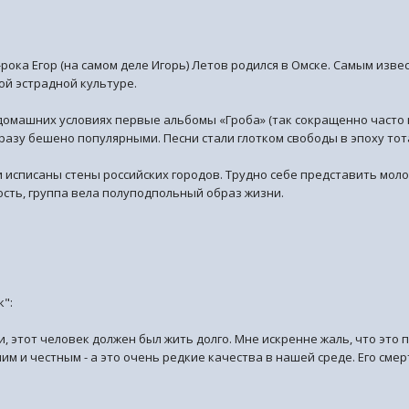
-рока Егор (на самом деле Игорь) Летов родился в Омске. Самым из
ой эстрадной культуре.
омашних условиях первые альбомы «Гроба» (так сокращенно часто н
 сразу бешено популярными. Песни стали глотком свободы в эпоху то
и исписаны стены российских городов. Трудно себе представить моло
сть, группа вела полуподпольный образ жизни.
к":
ти, этот человек должен был жить долго. Мне искренне жаль, что эт
м и честным - а это очень редкие качества в нашей среде. Его смер