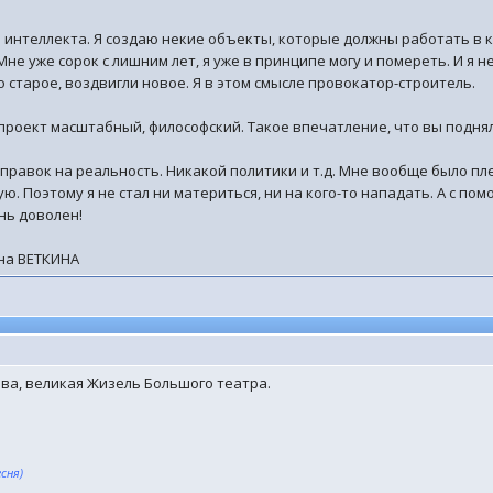
я интеллекта. Я создаю некие объекты, которые должны работать в 
Мне уже сорок с лишним лет, я уже в принципе могу и помереть. И я 
то старое, воздвигли новое. Я в этом смысле провокатор-строитель.
— проект масштабный, философский. Такое впечатление, что вы под
оправок на реальность. Никакой политики и т.д. Мне вообще было пл
вую. Поэтому я не стал ни материться, ни на кого-то нападать. А с п
нь доволен!
на ВЕТКИНА
ва, великая Жизель Большого театра.
.
сня)