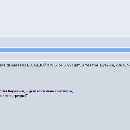
дние свидетели БОЛЬШОЙ КУЛЬТУРЫ уходят. В театре, музыке, кино, л
етил Коровьев, -- действительно свистнуто,
о очень средне!"