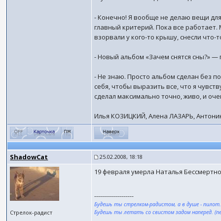
- Конечно! Я вообще не делаю вещи дл
главный критерий. Пока все работает. 
взорвали у кого-то крышу, снесли что-
- Новый альбом «Зачем снятся сны?» 
- Не знаю. Просто альбом сделан без п
себя, чтобы выразить все, что я чувст
сделал максимально точно, живо, и оче
Илья КОЗИЦКИЙ, Алена ЛАЗАРЬ, Антони
ShadowCat
25.02.2008, 18:18
19 февраля умерла Наталья Бессмертно
--------------------
Будешь ты стрелком-радистом, а в душе - пилот
Стрелок-радист
Будешь ты летать со свистом задом наперед. (пе