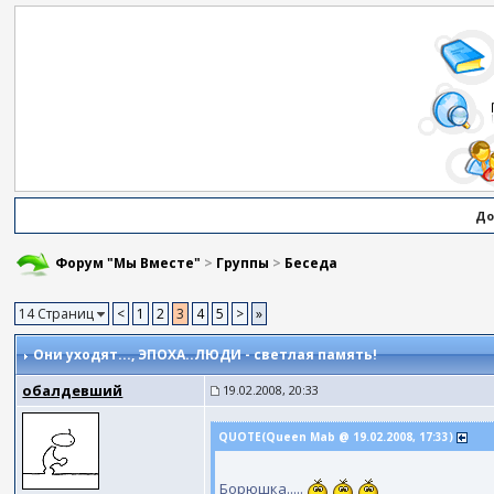
До
Форум "Мы Вместе"
>
Группы
>
Беседа
14 Страниц
<
1
2
3
4
5
>
»
Они уходят...
, ЭПОХА..ЛЮДИ - светлая память!
обалдевший
19.02.2008, 20:33
QUOTE(Queen Mab @ 19.02.2008, 17:33)
Борюшка.....