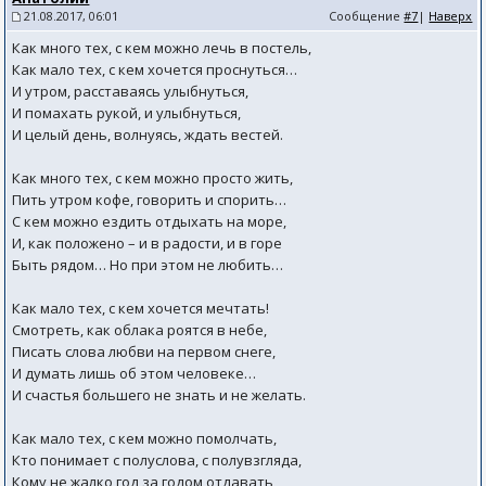
21.08.2017, 06:01
Сообщение
#7
|
Наверх
Как много тех, с кем можно лечь в постель,
Как мало тех, с кем хочется проснуться…
И утром, расставаясь улыбнуться,
И помахать рукой, и улыбнуться,
И целый день, волнуясь, ждать вестей.
Как много тех, с кем можно просто жить,
Пить утром кофе, говорить и спорить…
С кем можно ездить отдыхать на море,
И, как положено – и в радости, и в горе
Быть рядом… Но при этом не любить…
Как мало тех, с кем хочется мечтать!
Смотреть, как облака роятся в небе,
Писать слова любви на первом снеге,
И думать лишь об этом человеке…
И счастья большего не знать и не желать.
Как мало тех, с кем можно помолчать,
Кто понимает с полуслова, с полувзгляда,
Кому не жалко год за годом отдавать,