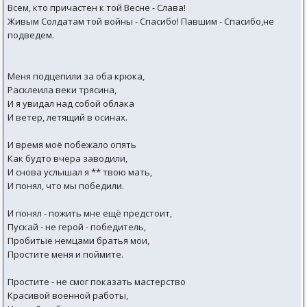
Всем, кто причастен к той Весне - Слава!
Живым Солдатам той войны - Спасибо! Павшим - Спасибо,не
подведем.
Меня подцепили за оба крюка,
Расклеила веки трясина,
И я увидал над собой облака
И ветер, летящий в осинах.
И время моё побежало опять
Как будто вчера заводили,
И снова услышал я ** твою мать,
И понял, что мы победили.
И понял - пожить мне ещё предстоит,
Пускай - не герой - победитель,
Пробитые немцами братья мои,
Простите меня и поймите.
Простите - не смог показать мастерство
Красивой военной работы,