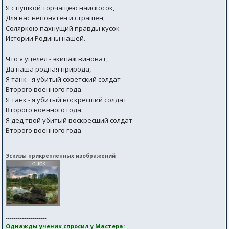
Я с пушкой торчащею наискосок,
Для вас непонятен и страшен,
Соляркою пахнущий правды кусок
Истории Родины нашей.
Что я уцелел - экипаж виноват,
Да наша родная природа,
Я танк - я убитый советский солдат
Второго военного года.
Я танк - я убитый воскресший солдат
Второго военного года.
Я дед твой убитый воскресший солдат
Второго военного года.
Эскизы прикрепленных изображений
--------------------
Однажды ученик спросил у Мастера: