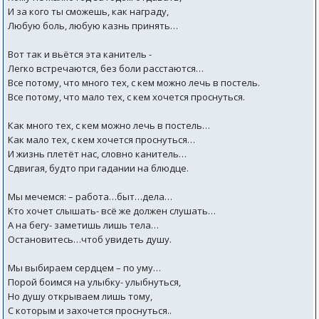
И за кого ты сможешь, как награду,
Любую боль, любую казнь принять…
Вот так и вьётся эта канитель -
Легко встречаются, без боли расстаются…
Все потому, что много тех, с кем можно лечь в постель.
Все потому, что мало тех, с кем хочется проснуться.
Как много тех, с кем можно лечь в постель…
Как мало тех, с кем хочется проснуться…
И жизнь плетёт нас, словно канитель…
Сдвигая, будто при гадании на блюдце.
Мы мечемся: – работа…быт…дела…
Кто хочет слышать- всё же должен слушать…
А на бегу- заметишь лишь тела…
Остановитесь…чтоб увидеть душу.
Мы выбираем сердцем – по уму…
Порой боимся на улыбку- улыбнуться,
Но душу открываем лишь тому,
С которым и захочется проснуться..