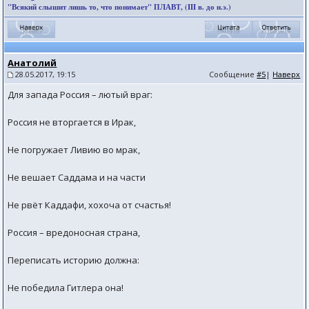
"Всякий слышит лишь то, что понимает" ПЛАВТ, (III в. до н.э.)
Анатолий
28.05.2017, 19:15
Сообщение
#5
|
Наверх
Для запада Россия – лютый враг:
Россия не вторгается в Ирак,
Не погружает Ливию во мрак,
Не вешает Саддама и на части
Не рвёт Каддафи, хохоча от счастья!
Россия – вредоносная страна,
Переписать историю должна:
Не победила Гитлера она!