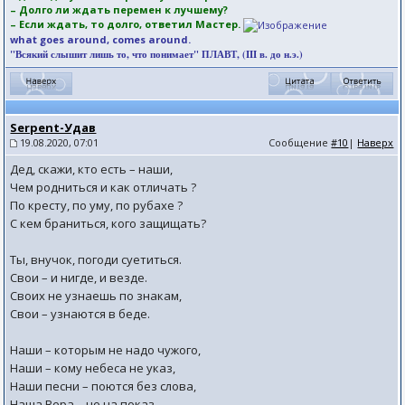
– Долго ли ждать перемен к лучшему?
– Если ждать, то долго, ответил Мастер.
what goes around, comes around.
"Всякий слышит лишь то, что понимает" ПЛАВТ, (III в. до н.э.)
Serpent-Удав
19.08.2020, 07:01
Сообщение
#10
|
Наверх
Дед, скажи, кто есть – наши,
Чем родниться и как отличать ?
По кресту, по уму, по рубахе ?
С кем браниться, кого защищать?
Ты, внучок, погоди суетиться.
Свои – и нигде, и везде.
Своих не узнаешь по знакам,
Свои – узнаются в беде.
Наши – которым не надо чужого,
Наши – кому небеса не указ,
Наши песни – поются без слова,
Наша Вера – не на показ.