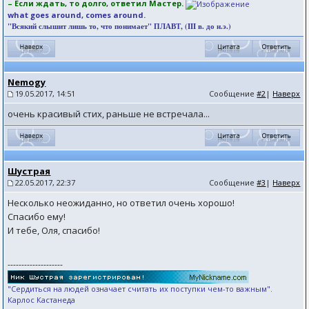
– Если ждать, то долго, ответил Мастер.
what goes around, comes around.
"Всякий слышит лишь то, что понимает" ПЛАВТ, (III в. до н.э.)
Nemogy
19.05.2017, 14:51
Сообщение
#2
|
Наверх
очень красивый стих, раньше не встречала...
Шустрая
22.05.2017, 22:37
Сообщение
#3
|
Наверх
Несколько неожиданно, но ответил очень хорошо!
Спасибо ему!
И тебе, Оля, спасибо!
--------------------
"Сердиться на людей означает считать их поступки чем-то важным".
Карлос Кастанеда