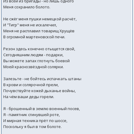
Из всей из бригады - но лишь одного
Меня сохранило болото.
Не сжёг меня пушки немецкой расчёт,
И "Тигр" меня не искалечил,
Меня не расплавил товарищ Хрущёв
В огромной мартеновской печи.
Резон здесь конечно отыщется свой,
Сегодняшним людям - подарки,
Вы можете запах глотнуть боевой
Моей краснозвёздной солярки.
Залезьте - не бойтесь испачкать штаны
В крови и солярочной прели,
Почувствуйте кожей дыханье войны,
На чём ваши деды горели.
Я - брошенный в землю военный посев,
Я - памятник сгинувшей роте,
И мирная техника прёт по шоссе,
Поскольку я был в том болоте.