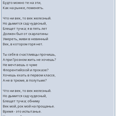
Будто можно те на эти,
Как на рынке, поменять.
Что ни век, то век железный.
Но дымится сад чудесный,
Блещет тучка; я в пять лет
Должен был от скарлатины
Умереть, живи в невинный
Век, в котором горя нет.
Ты себя в счастливцы прочишь,
А при Грозном жить не хочешь?
Не мечтаешь о чуме
Флорентийской и проказе?
Хочешь ехать в первом классе,
А не в трюме, в полутьме?
Что ни век, то век железный.
Но дымится сад чудесный,
Блещет тучка; обниму
Век мой, рок мой на прощанье.
Время - это испытанье.