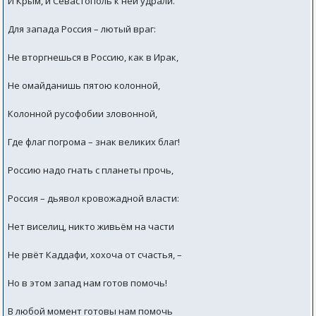
И Крым, и Севастополь к ней удрали.
Для запада Россия – лютый враг:
Не вторгнешься в Россию, как в Ирак,
Не омайданишь пятою колонной,
Колонной русофобии зловонной,
Где флаг погрома – знак великих благ!
Россию надо гнать с планеты прочь,
Россия – дьявол кровожадной власти:
Нет виселиц, никто живьём на части
Не рвёт Каддафи, хохоча от счастья, –
Но в этом запад нам готов помочь!
В любой момент готовы нам помочь