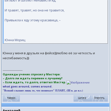
Ей льют и сыплют ненависти яд,
И травят, травят, но она не травится,
Привыкла к яду этому красавица, –
Юнна Мориц
Юнна у меня в друзьях на фейсе)))люблю её за четкость и
несгибаемость)))
--------------------
Однажды ученик спросил у Мастера:
– Долго ли ждать перемен к лучшему?
– Если ждать, то долго, ответил Мастер.
what goes around, comes around.
"Всякий слышит лишь то, что понимает" ПЛАВТ, (III в. до н.э.)
Анатолий