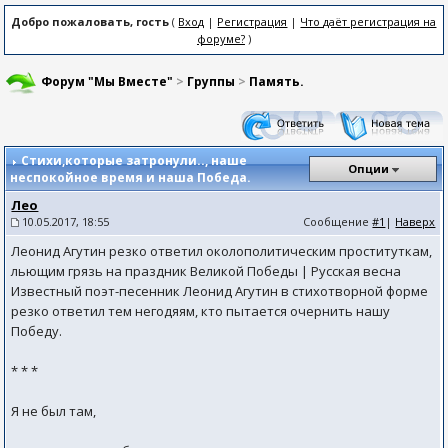
Добро пожаловать, гость
(
Вход
|
Регистрация
|
Что даёт регистрация на
форуме?
)
Форум "Мы Вместе"
>
Группы
>
Память.
Стихи,которые затронули..
, наше
Опции
неспокойное время и наша Победа.
Лео
10.05.2017, 18:55
Сообщение
#1
|
Наверх
Леонид Агутин резко ответил околополитическим проституткам,
льющим грязь на праздник Великой Победы | Русская весна
Известный поэт-песенник Леонид Агутин в стихотворной форме
резко ответил тем негодяям, кто пытается очернить нашу
Победу.
* * *
Я не был там,