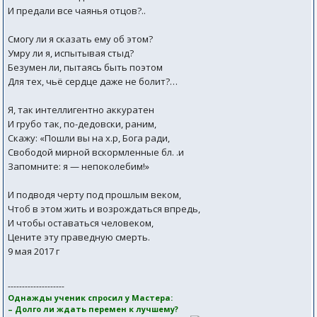
И предали все чаянья отцов?..
Смогу ли я сказать ему об этом?
Умру ли я, испытывая стыд?
Безумен ли, пытаясь быть поэтом
Для тех, чьё сердце даже не болит?…
Я, так интеллигентно аккуратен
И грубо так, по-дедовски, раним,
Скажу: «Пошли вы на х.р, Бога ради,
Свободой мирной вскормленные бл. .и
Запомните: я — непоколебим!»
И подводя черту под прошлым веком,
Чтоб в этом жить и возрождаться впредь,
И чтобы оставаться человеком,
Цените эту праведную смерть.
9 мая 2017 г
--------------------
Однажды ученик спросил у Мастера:
– Долго ли ждать перемен к лучшему?