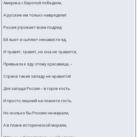
Америка с Европой победили,
А русские им только навредили!
Россия угрожает всем подряд:
Ей льют и сыплют ненависти яд,
И травят, травят, но она не травится,
Привыкла к яду этому красавица, –
Страна такая западу не нравится!
Для запада Россия – в горле кость
И просто лишний на планете гость.
Но сколько бы Россию ни марали,
А в плане исторической морали,