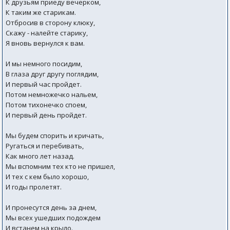
К друзьям приеду вечерком,
К таким же старикам.
Отбросив в сторону клюку,
Скажу - налейте старику,
Я вновь вернулся к вам.
И мы немного посидим,
В глаза друг другу поглядим,
И первый час пройдет.
Потом немножечко нальем,
Потом тихонечко споем,
И первый день пройдет.
Мы будем спорить и кричать,
Ругаться и перебивать,
Как много лет назад.
Мы вспомним тех кто не пришел,
И тех с кем было хорошо,
И годы пролетят.
И пронесутся день за днем,
Мы всех ушедших подождем
И встанем на крыло.