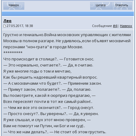
Лео
27.05.2017, 18:38
Сообщение
#4
|
Наверх
Грустно и гениально.Война московских управляющих с жителями
Москвы в полном разгаре. Не удивлюсь,если объявят москвичей
персонами "нон-грата" в городе Москве.
*********
Что происходит в столице?.. — Готовится снос.
— Это нормально, считаете?.. — Да, я считаю.
Я уже многие годы о том и мечтаю,
Как бы решить надоевший квартирный вопрос.
— А с москвичами что будет?.. — Применим закон.
— Примут закон, полагаете?.. — Да, полагаю.
Вы посмотрите, какой я сюрприз предлагаю, —
Всех переселят почти в тот же самый район!..
— Чем же все это окончится?.. — Город снесут.
— Просто снесут?.. Вы уверены?.. — Да, я уверен.
Я уже слышал, и слух этот мною проверен, —
Вам не помогут ни Путин, ни Бог и ни суд!..
— Что же нам делать?.. — Не стоит об этом грустить.