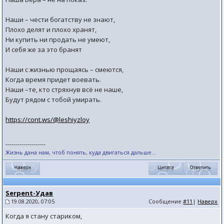
Наши – чести богатству не знают,
Плохо делят и плохо хранят,
Ни купить ни продать не умеют,
И себя же за это бранят
Наши с жизнью прощаясь – смеются,
Когда время придет воевать.
Наши –те, кто стряхнув всё не наше,
Будут рядом с тобой умирать.
https://cont.ws/@leshiyzloy
--------------------
Жизнь дана нам, чтоб понять, куда двигаться дальше...
Serpent-Удав
19.08.2020, 07:05
Сообщение
#11
|
Наверх
Когда я стану стариком,