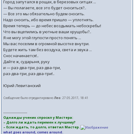
Город запутался в рощах, в березовых ситцах ...
— Вы полагаете, все это будет сноситься?..
— Все это мы обязательно будем сносить.
Надо сносить, ибо время пришло — уплотнять.
Время теперь — до небес воздымать небоскребы!
Что вы вцепились в уютные ваши хрущобы?..
Я не могу этой глупости просто понять ...
Мы вас поселим в огромной высотке внутри.
Будете жить там без воздуха, света и звука ...
Снос начинается!..
Дайте ж, сударыня, руку
и — раз-два-три, раз-два-три,
раз-два-три, раз-два-три!..
Юрий Левитанский
Сообщение было отредактировано
Лео
: 27.05.2017, 18:41
--------------------
Однажды ученик спросил у Мастера:
– Долго ли ждать перемен к лучшему?
– Если ждать, то долго, ответил Мастер.
what goes around, comes around.