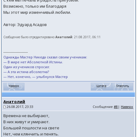
С кем мы печаль и радость пригубили.
Возможно, только им благодаря
Мы этот мир изменчивый любили.
Автор: Эдуард Асадов
Сообщение было отредактировано
Анатолий
: 21.08.2017, 06:11
--------------------
Однажды Мастер Никеда сказал своим ученикам:
— В мире нет Абсолютной Истины.
Один из учеников спросил:
— А эта истина абсолютна?
— Нет, конечно, — улыбнулся Мастер
Анатолий
26.08.2017, 23:33
Сообщение
#8
|
Наверх
Времена не выбирают,
В них живут и умирают.
Большей пошлости на свете
Нет, чем клянчить и пенять.