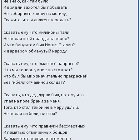
не знаю, как там было,
И вряд ли захотел бы побывать,
Но, собираясь к деду на могилу,
Скажите, что я должен передать?
Сказать ему, что миллионы пали,
Не ведая всей правды наперёд?
И что бандитом был Иосиф Сталин?
И варваром обманутый народ?
Сказать ему, что было всё напрасно?
Что мы теперь умнее во сто крат?
Что был бы мир значительно прекрасней
Без гибели отчаянной солдат?
Сказать, что дед дурак был, потому что
Упал на поле брани за меня,
Того, кто стал такой не в меру ушлый,
Не ведая ни боли, ни огня?
Сказать ему, что правнуки бессмертных
И памятью отмеченных бойцов
Забыли этот подвиг повсеместно