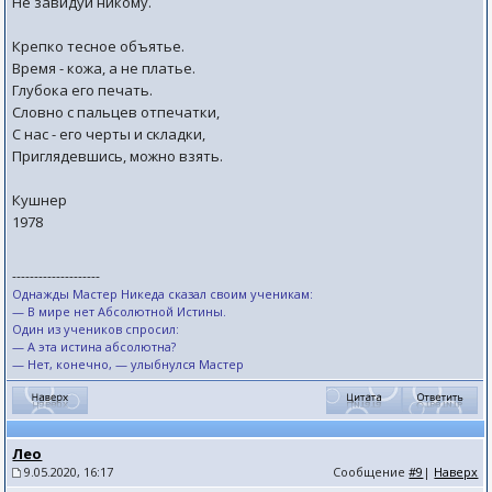
Не завидуй никому.
Крепко тесное объятье.
Время - кожа, а не платье.
Глубока его печать.
Словно с пальцев отпечатки,
С нас - его черты и складки,
Приглядевшись, можно взять.
Кушнер
1978
--------------------
Однажды Мастер Никеда сказал своим ученикам:
— В мире нет Абсолютной Истины.
Один из учеников спросил:
— А эта истина абсолютна?
— Нет, конечно, — улыбнулся Мастер
Лео
9.05.2020, 16:17
Сообщение
#9
|
Наверх