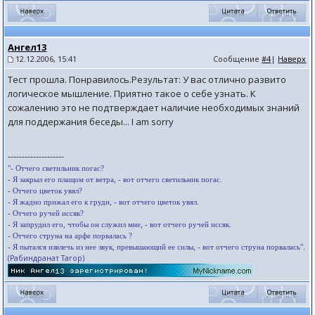
Ангел13
12.12.2006, 15:41
Сообщение
#4
|
Наверх
Тест прошла. Понравилось.Результат: У вас отлично развито
логическое мышление. Приятно такое о себе узнать. К
сожалению это не подтверждает наличие необходимых знаний
для поддержания беседы... I am sorry
--------------------
"- Отчего светильник погас?
- Я закрыл его плащом от ветра, - вот отчего светильник погас.
- Отчего цветок увял?
- Я жадно прижал его к груди, - вот отчего цветок увял.
- Отчего ручей иссяк?
- Я запрудил его, чтобы он служил мне, - вот отчего ручей иссяк.
- Отчего струна на арфе порвалась ?
- Я пытался извлечь из нее звук, превышающий ее силы, - вот отчего струна порвалась".
(Рабиндранат Тагор)