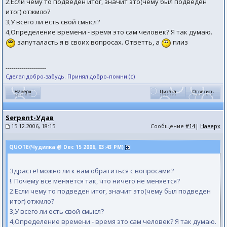
2.Если чему то подведен итог, значит это(чему был подведен
итог) отжмло?
3,У всего ли есть свой смысл?
4,Определение времени - время это сам человек? Я так думаю.
запуталасть я в своих вопросах. Ответть, а
плиз
--------------------
Сделал добро-забудь. Принял добро-помни.(с)
Serpent-Удав
15.12.2006, 18:15
Сообщение
#14
|
Наверх
QUOTE(Чудилка @ Dec 15 2006, 03:43 PM)
Здрасте! можно ли к вам обратиться с вопросами?
!. Почему все меняется так, что ничего не меняется?
2.Если чему то подведен итог, значит это(чему был подведен
итог) отжмло?
3,У всего ли есть свой смысл?
4,Определение времени - время это сам человек? Я так думаю.