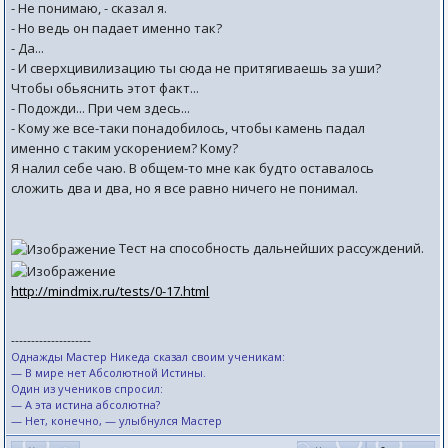
- Не понимаю, - сказал я.
- Но ведь он падает именно так?
- Да...
- И сверхцивилизацию ты сюда не притягиваешь за уши?
Чтобы обьяснить этот факт...
- Подожди... При чем здесь...
- Кому же все-таки понадобилось, чтобы камень падал
именно с таким ускорением? Кому?
Я налил себе чаю. В общем-то мне как будто оставалось
сложить два и два, но я все равно ничего не понимал.
Тест на способность дальнейших рассуждений.
http://mindmix.ru/tests/0-17.html
--------------------
Однажды Мастер Никеда сказал своим ученикам:
— В мире нет Абсолютной Истины.
Один из учеников спросил:
— А эта истина абсолютна?
— Нет, конечно, — улыбнулся Мастер