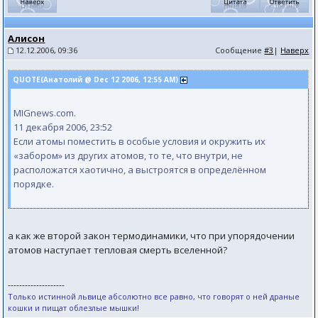
Алисон
12.12.2006, 09:36
Сообщение
#3
|
Наверх
QUOTE(Анатолий @ Dec 12 2006, 12:55 AM)
MIGnews.com.
11 декабря 2006, 23:52
Если атомы поместить в особые условия и окружить их
«забором» из других атомов, то те, что внутри, не
расположатся хаотично, а выстроятся в определённом
порядке.
а как же второй закон термодинамики, что при упорядочении
атомов наступает тепловая смерть вселенной?
--------------------
Только истинной львице абсолютно все равно, что говорят о ней драные
кошки и пищат облезлые мышки! ​ ​