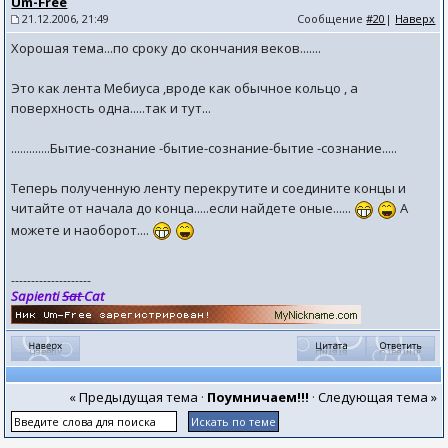
Um-Free
21.12.2006, 21:49
Сообщение
#20
|
Наверх
Хорошая тема...по сроку до скончания веков.......
Это как лента Мебиуса ,вроде как обычное кольцо , а
поверхность одна.....так и тут...
.............Бытие-сознание -бытие-сознание-бытие -сознание.....
Теперь полученную ленту перекрутите и соедините концы и
читайте от начала до конца.....если найдете оные......
А
можете и наоборот....
--------------------
Sapienti
Sat
Cat
« Предыдущая тема
·
Поумничаем!!!
·
Следующая тема »