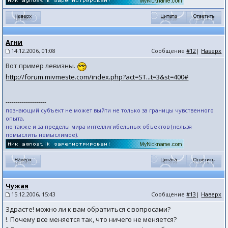
Агни
14.12.2006, 01:08
Сообщение
#12
|
Наверх
Вот пример левизны.
http://forum.mivmeste.com/index.php?act=ST...t=3&st=400#
--------------------
познающий субъект не может выйти не только за границы чувственного
опыта,
но также и за пределы мира интеллигибельных объектов (нельзя
помыслить немыслимое).
Чужая
15.12.2006, 15:43
Сообщение
#13
|
Наверх
Здрасте! можно ли к вам обратиться с вопросами?
!. Почему все меняется так, что ничего не меняется?