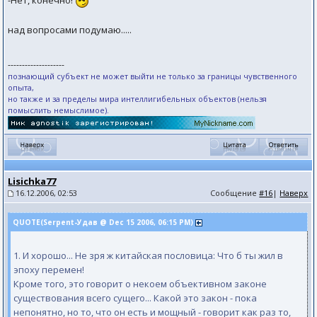
-Нет, конечно!
над вопросами подумaю.....
--------------------
познающий субъект не может выйти не только за границы чувственного
опыта,
но также и за пределы мира интеллигибельных объектов (нельзя
помыслить немыслимое).
Lisichka77
16.12.2006, 02:53
Сообщение
#16
|
Наверх
QUOTE(Serpent-Удав @ Dec 15 2006, 06:15 PM)
1. И хорошо... Не зря ж китайская пословица: Что б ты жил в
эпоху перемен!
Кроме того, это говорит о некоем объективном законе
существования всего сущего... Какой это закон - пока
непонятно, но то, что он есть и мощный - говорит как раз то,