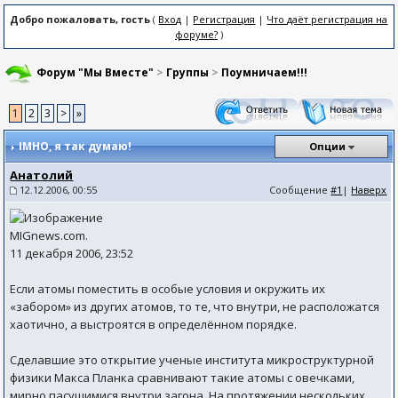
Добро пожаловать, гость
(
Вход
|
Регистрация
|
Что даёт регистрация на
форуме?
)
Форум "Мы Вместе"
>
Группы
>
Поумничаем!!!
1
2
3
>
»
IMHO
, я так думаю!
Опции
Анатолий
12.12.2006, 00:55
Сообщение
#1
|
Наверх
MIGnews.com.
11 декабря 2006, 23:52
Если атомы поместить в особые условия и окружить их
«забором» из других атомов, то те, что внутри, не расположатся
хаотично, а выстроятся в определённом порядке.
Сделавшие это открытие ученые института микроструктурной
физики Макса Планка сравнивают такие атомы с овечками,
мирно пасущимися внутри загона. На протяжении нескольких