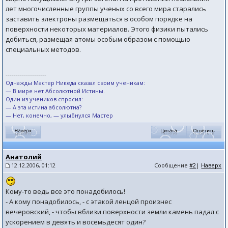
лет многочисленные группы ученых со всего мира старались
заставить электроны размещаться в особом порядке на
поверхности некоторых материалов. Этого физики пытались
добиться, размещая атомы особым образом с помощью
специальных методов.
--------------------
Однажды Мастер Никеда сказал своим ученикам:
— В мире нет Абсолютной Истины.
Один из учеников спросил:
— А эта истина абсолютна?
— Нет, конечно, — улыбнулся Мастер
Анатолий
12.12.2006, 01:12
Сообщение
#2
|
Наверх
Кому-то ведь все это понадобилось!
- А кому понадобилось, - с этакой ленцой произнес
вечеровский, - чтобы вблизи поверхности земли камень падал с
ускорением в девять и восемьдесят один?