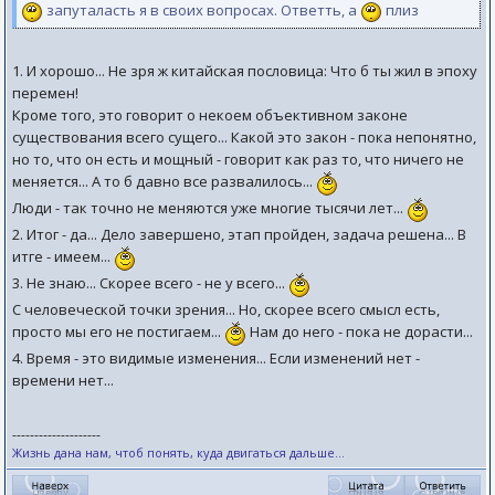
запуталасть я в своих вопросах. Ответть, а
плиз
1. И хорошо... Не зря ж китайская пословица: Что б ты жил в эпоху
перемен!
Кроме того, это говорит о некоем объективном законе
существования всего сущего... Какой это закон - пока непонятно,
но то, что он есть и мощный - говорит как раз то, что ничего не
меняется... А то б давно все развалилось...
Люди - так точно не меняются уже многие тысячи лет...
2. Итог - да... Дело завершено, этап пройден, задача решена... В
итге - имеем...
3. Не знаю... Скорее всего - не у всего...
С человеческой точки зрения... Но, скорее всего смысл есть,
просто мы его не постигаем...
Нам до него - пока не дорасти...
4. Время - это видимые изменения... Если изменений нет -
времени нет...
--------------------
Жизнь дана нам, чтоб понять, куда двигаться дальше...