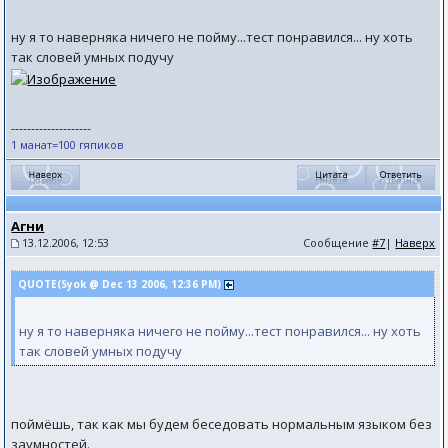
ну я то наверняка ничего не пойму...тест понравился... ну хоть
так словей умных подучу
--------------------
1 манат=100 гяпиков
Агни
13.12.2006, 12:53
Сообщение
#7
|
Наверх
QUOTE(Syok @ Dec 13 2006, 12:36 PM)
ну я то наверняка ничего не пойму...тест понравился... ну хоть
так словей умных подучу
поймёшь, так как мы будем беседовать нормальным языком без
заумностей.