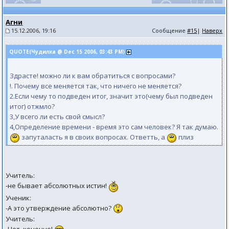
Агни
15.12.2006, 19:16
Сообщение
#15
|
Наверх
QUOTE(Чудилка @ Dec 15 2006, 03:43 PM)
Здрасте! можно ли к вам обратиться с вопросами?
!. Почему все меняется так, что ничего не меняется?
2.Если чему то подведен итог, значит это(чему был подведен
итог) отжмло?
3,У всего ли есть свой смысл?
4,Определение времени - время это сам человек? Я так думаю.
запуталасть я в своих вопросах. Ответть, а
плиз
Учитель:
-не бывает абсолютных истин!
Ученик:
-А это утверждение абсолютно?
Учитель: