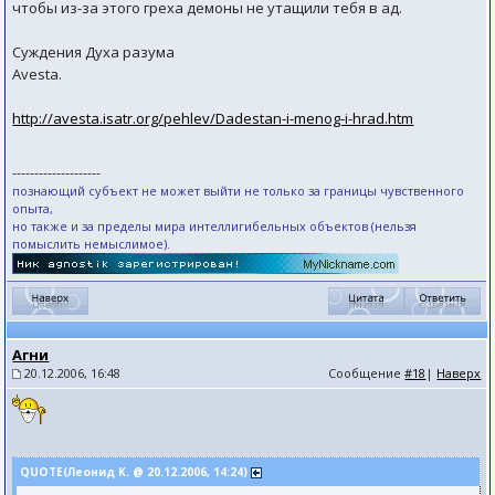
чтобы из-за этого греха демоны не утащили тебя в ад.
Суждения Духа разума
Avesta.
http://avesta.isatr.org/pehlev/Dadestan-i-menog-i-hrad.htm
--------------------
познающий субъект не может выйти не только за границы чувственного
опыта,
но также и за пределы мира интеллигибельных объектов (нельзя
помыслить немыслимое).
Агни
20.12.2006, 16:48
Сообщение
#18
|
Наверх
QUOTE(Леонид К. @ 20.12.2006, 14:24)