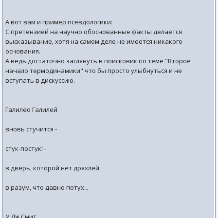
А вот вам и пример псевдологики:
С претензией на научно обоснованные факты делается
высказывание, хотя на самом деле не имеется никакого
основания.
А ведь достаточно заглянуть в поисковик по теме "Второе
начало термодинамики" что бы просто улыбнуться и не
вступать в дискуссию.
Галилео Галилей
вновь стучится -
стук-постук! -
в дверь, которой нет дряхлей
в разум, что давно потух...
У.Дж.Смит