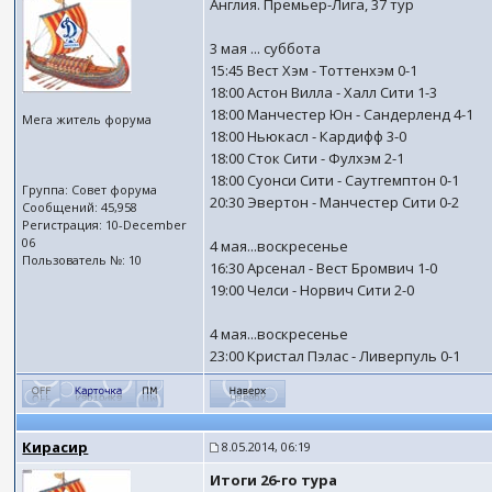
Англия. Премьер-Лига, 37 тур
3 мая ... суббота
15:45 Вест Хэм - Тоттенхэм 0-1
18:00 Астон Вилла - Халл Сити 1-3
18:00 Манчестер Юн - Сандерленд 4-1
Мега житель форума
18:00 Ньюкасл - Кардифф 3-0
18:00 Сток Сити - Фулхэм 2-1
18:00 Суонси Сити - Саутгемптон 0-1
Группа: Совет форума
20:30 Эвертон - Манчестер Сити 0-2
Сообщений: 45,958
Регистрация: 10-December
06
4 мая...воскресенье
Пользователь №: 10
16:30 Арсенал - Вест Бромвич 1-0
19:00 Челси - Норвич Сити 2-0
4 мая...воскресенье
23:00 Кристал Пэлас - Ливерпуль 0-1
Кирасир
8.05.2014, 06:19
Итоги 26-го тура