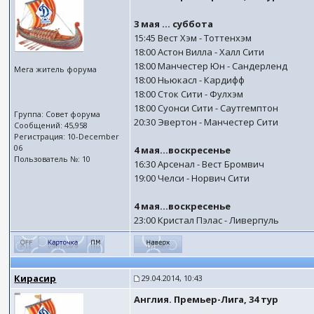
3 мая ... суббота
15:45 Вест Хэм - Тоттенхэм
18:00 Астон Вилла - Халл Сити
18:00 Манчестер Юн - Сандерленд
Мега житель форума
18:00 Ньюкасл - Кардифф
18:00 Сток Сити - Фулхэм
18:00 Суонси Сити - Саутгемптон
Группа: Совет форума
20:30 Эвертон - Манчестер Сити
Сообщений: 45,958
Регистрация: 10-December
06
4 мая...воскресенье
Пользователь №: 10
16:30 Арсенал - Вест Бромвич
19:00 Челси - Норвич Сити
4 мая...воскресенье
23:00 Кристал Пэлас - Ливерпуль
Кирасир
29.04.2014, 10:43
Англия. Премьер-Лига, 34 тур