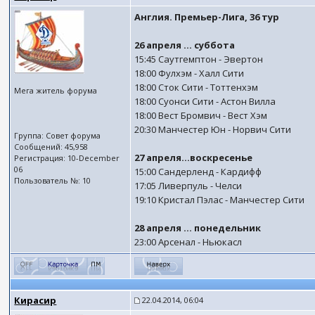
Англия. Премьер-Лига, 36 тур
26 апреля ... суббота
15:45 Саутгемптон - Эвертон
18:00 Фулхэм - Халл Сити
18:00 Сток Сити - Тоттенхэм
Мега житель форума
18:00 Суонси Сити - Астон Вилла
18:00 Вест Бромвич - Вест Хэм
20:30 Манчестер Юн - Норвич Сити
Группа: Совет форума
Сообщений: 45,958
27 апреля...воскресенье
Регистрация: 10-December
06
15:00 Сандерленд - Кардифф
Пользователь №: 10
17:05 Ливерпуль - Челси
19:10 Кристал Пэлас - Манчестер Сити
28 апреля ... понедельник
23:00 Арсенал - Ньюкасл
Кирасир
22.04.2014, 06:04