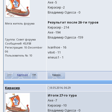
Ахе -5
Кирасир -2
Владимир Одесса - 0
Результат после 26-ти туров
Мега житель форума
Кирасир - 214
Ахе -194
Владимир Одесса -159
Группа: Совет форума
Сообщений: 45,958
Ivanhoe - 16
Регистрация: 10-December
06
vitvit - 11
Пользователь №: 10
eneus1 - 1
Кирасир
8.05.2014, 06:29
Итоги 27-го тура
Ахе -7
Кирасир -10
Владимир Одесса - 0