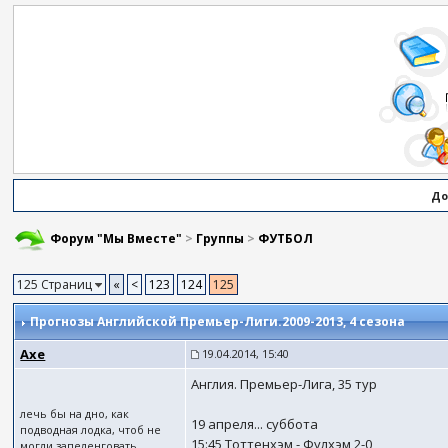
До
Форум "Мы Вместе"
>
Группы
>
ФУТБОЛ
125 Страниц
«
<
123
124
125
Прогнозы Английской Премьер-Лиги.2009-2013
, 4 сезона
Axe
19.04.2014, 15:40
Англия. Премьер-Лига, 35 тур
лечь бы на дно, как
19 апреля... суббота
подводная лодка, чтоб не
15:45 Тоттенхэм - Фулхэм 2-0
могли запеленговать