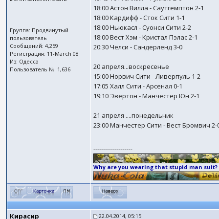
18:00 Астон Вилла - Саутгемптон 2-1
18:00 Кардифф - Сток Сити 1-1
18:00 Ньюкасл - Суонси Сити 2-2
Группа: Продвинутый
18:00 Вест Хэм - Кристал Пэлас 2-1
пользователь
Сообщений: 4,259
20:30 Челси - Сандерленд 3-0
Регистрация: 11-March 08
Из: Одесса
20 апреля...воскресенье
Пользователь №: 1,636
15:00 Норвич Сити - Ливерпуль 1-2
17:05 Халл Сити - Арсенал 0-1
19:10 Эвертон - Манчестер Юн 2-1
21 апреля ....понедельник
23:00 Манчестер Сити - Вест Бромвич 2-
--------------------
Why are you wearing that stupid man suit?
Кирасир
22.04.2014, 05:15