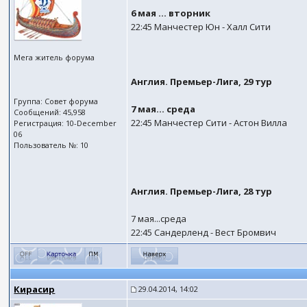
6 мая ... вторник
22:45 Манчестер Юн - Халл Сити
Мега житель форума
Англия. Премьер-Лига, 29 тур
Группа: Совет форума
7 мая... среда
Сообщений: 45,958
22:45 Манчестер Сити - Астон Вилла
Регистрация: 10-December
06
Пользователь №: 10
Англия. Премьер-Лига, 28 тур
7 мая...среда
22:45 Сандерленд - Вест Бромвич
Кирасир
29.04.2014, 14:02