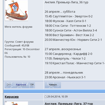
Англия. Премьер-Лига, 36 тур
26 апреля ... суббота
15:45 Саутгемптон - Эвертон 0-2
18:00 Фулхэм - Халл Сити 0-1
18:00 Сток Сити - Тоттенхэм 1-2
Мега житель форума
18:00 Суонси Сити - Астон Вилла 3-4
18:00 Вест Бромвич - Вест Хэм 2-2
20:30 Манчестер Юн - Норвич Сити 2-1
Группа: Совет форума
Сообщений: 45,958
27 апреля...воскресенье
Регистрация: 10-December
06
15:00 Сандерленд - Кардифф 2-0
Пользователь №: 10
17:05 Ливерпуль - Челси 1-2
19:10 Кристал Пэлас - Манчестер Сити 1-
28 апреля ... понедельник
23:00 Арсенал - Ньюкасл 3-1
Кирасир
29.04.2014, 10:39
Англия. Премьер-Лига, 37 тур